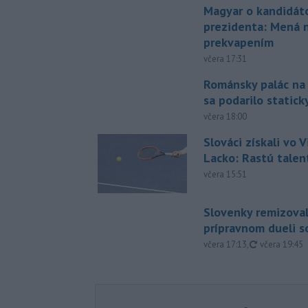
Magyar o kandidát
prezidenta: Mená 
prekvapením
včera 17:31
Románsky palác na
sa podarilo statick
včera 18:00
Slováci získali vo V
Lacko: Rastú talen
včera 15:51
Slovenky remizoval
prípravnom dueli s
aktualizovan
včera 17:13
,
včera 19:45