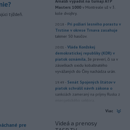
Arnaldi vypadol na turnaji ATP
nie?
Masters 1000
v Montreale už v 3.
kole dvojhry.
júci týždeň.
-
Pri požiari lesného porastu v
20:18
Trstíne v okrese Trnava zasahuje
takmer 50 hasičov.
-
Vláda Konžskej
20:01
demokratickej republiky (KDR) v
piatok oznámila,
že preverí, či sa v
zásielkach oxidu kobaltnatého
vyvážaných do Číny nachádza urán.
-
Senát Spojených štátov v
19:49
piatok schválil návrh zákona o
sankciách zameraný na príjmy Ruska z
energetického sektora.
Viac
-
Slovenská polícia prispela k
16:08
objasneniu prípadu prevádzačstva,
Videá a prenosy
ktorý sa podarilo ukončiť
 páchané pre
právoplatným odsúdením páchateľa v