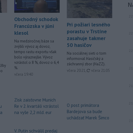
N
22
Obchodný schodok
Pri požiari lesného
Francúzska v júni
porastu v Trstíne
klesol
22
zasahuje takmer
Na medziročnej báze sa
50 hasičov
zvýšili vývoz aj dovoz,
22
tempo rastu exportu však
Na sociálnej sieti o tom
bolo výraznejšie. Vývoz
informoval Hasičský a
vzrástol o 8 %, dovoz o 6,4
záchranný zbor (HaZZ).
užby
%.
21
aktualizované
včera 20:21
,
včera 21:05
ho
včera 19:40
21
Zisk zaisťovne Munich
21
O post primátora
u
Re v 2. kvartáli vzrástol
Bardejova sa bude
za
na vyše 2,2 mld. eur
uchádzať Marek Šimco
21
V. Putin schválil predaj