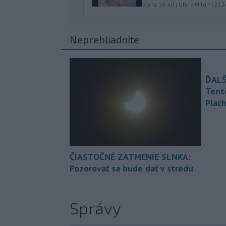
včera 16:40
|
Uhrík Milan
|
252
Neprehliadnite
ĎALŠ
Tent
Plach
ČIASTOČNÉ ZATMENIE SLNKA:
Pozorovať sa bude dať v stredu
Správy