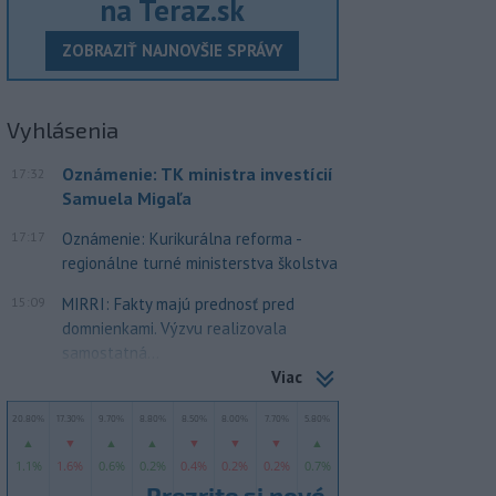
na Teraz.sk
ZOBRAZIŤ NAJNOVŠIE SPRÁVY
Vyhlásenia
Oznámenie: TK ministra investícií
17:32
Samuela Migaľa
17:17
Oznámenie: Kurikurálna reforma -
regionálne turné ministerstva školstva
15:09
MIRRI: Fakty majú prednosť pred
domnienkami. Výzvu realizovala
samostatná...
Viac