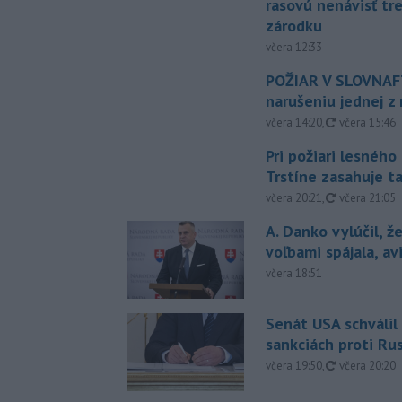
rasovú nenávisť tr
zárodku
včera 12:33
POŽIAR V SLOVNAFT
narušeniu jednej z 
aktualizovan
včera 14:20
,
včera 15:46
Pri požiari lesného
Trstíne zasahuje t
aktualizovan
včera 20:21
,
včera 21:05
A. Danko vylúčil, ž
voľbami spájala, a
včera 18:51
Senát USA schválil
sankciách proti Ru
aktualizovan
včera 19:50
,
včera 20:20