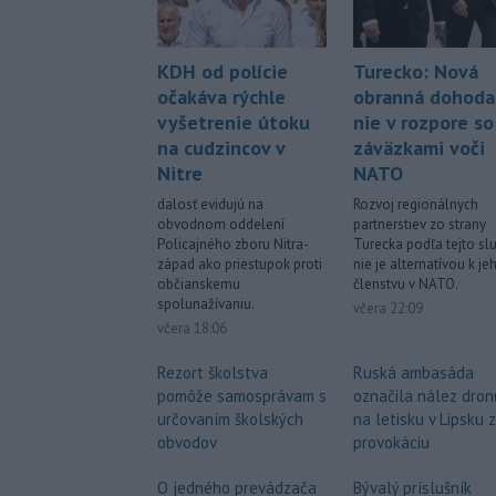
KDH od polície
Turecko: Nová
očakáva rýchle
obranná dohoda
vyšetrenie útoku
nie v rozpore so
na cudzincov v
záväzkami voči
Nitre
NATO
dalosť evidujú na
Rozvoj regionálnych
obvodnom oddelení
partnerstiev zo strany
Policajného zboru Nitra-
Turecka podľa tejto sl
západ ako priestupok proti
nie je alternatívou k je
občianskemu
členstvu v NATO.
spolunažívaniu.
včera 22:09
včera 18:06
Rezort školstva
Ruská ambasáda
pomôže samosprávam s
označila nález dron
určovaním školských
na letisku v Lipsku 
obvodov
provokáciu
O jedného prevádzača
Bývalý príslušník