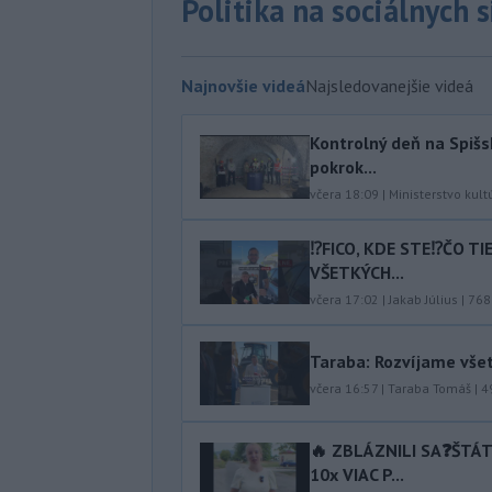
Politika na sociálnych 
Najnovšie videá
Najsledovanejšie videá
Kontrolný deň na Spišs
pokrok...
včera 18:09
|
Ministerstvo kult
⁉️FICO, KDE STE⁉️ČO T
VŠETKÝCH...
včera 17:02
|
Jakab Július
|
768
Taraba: Rozvíjame vše
včera 16:57
|
Taraba Tomáš
|
4
🔥 ZBLÁZNILI SA❓️ŠTÁ
10x VIAC P...