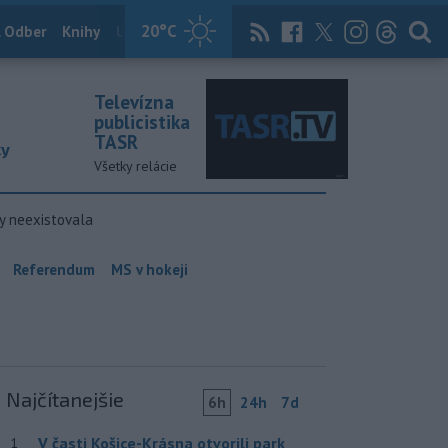
20
°C
 Odber
Knihy
Útulkovo
Magazín
News Now
Archív
TASR
Televízna
publicistika
TASR
ky
Všetky relácie
y neexistovala
Referendum
MS v hokeji
Najčítanejšie
6h
24h
7d
V časti Košice-Krásna otvorili park
1