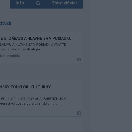
Info
Zobraziť viac
itúcií
 SI ZÁBAVU A HLAVNE SA V PORIADKU...
 ZÁBAVU A HLAVNE SA V PORIADKU VRÁŤTE
nočnej akcie navštívili pa...
kej republiky
ENSKÝ FOLKLÓR: KULTÚRNY
Ý FOLKLÓR: KULTÚRNY ANALFABETIZMUS V
resívci pustia do slovenských t...