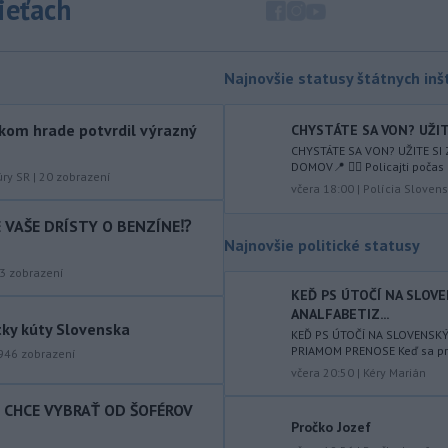
sieťach
augusta
rozhodnúť o novom
generálnom prokurátorovi, ak
parlament schváli skrátenie jeho
šesťmesačnej výpovednej lehoty.
Najnovšie statusy štátnych inšt
-
Silné búrky vo štvrtok
12:00
kom hrade potvrdil výrazný
CHYSTÁTE SA VON? UŽITE
vyvolali v hornatých oblastiach
CHYSTÁTE SA VON? UŽITE SI
západného
Rakúska povodne a
DOMOV📍 👮‍♂️ Policajti počas 
zosuvy pôdy.
úry SR
|
20
zobrazení
včera 18:00
|
Polícia Slovens
-
Slovenský
11:51
IE VAŠE DRÍSTY O BENZÍNE⁉️
hydrometeorologický ústav (SHMÚ)
Najnovšie politické statusy
varuje v piatok
pred búrkami vo
3
zobrazení
viacerých okresoch stredného a
KEĎ PS ÚTOČÍ NA SLOV
východného Slovenska. Vydal preto
ANALFABETIZ...
výstrahu prvého stupňa.
tky kúty Slovenska
KEĎ PS ÚTOČÍ NA SLOVENSK
PRIAMOM PRENOSE Keď sa prog
-
Ministerstvo vnútra (MV) SR
946
zobrazení
11:18
včera 20:50
|
Kéry Marián
požiada Národný bezpečnostný
úrad
(NBÚ) o nezávislé odborné posúdenie
T CHCE VYBRAŤ OD ŠOFÉROV
dodaných radarových zariadení, ktoré
Pročko Jozef
sú v pilotnej prevádzke.