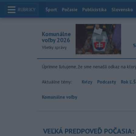
RUBRIKY
Index
Šport
Počasie
Publicistika
Slovensko
Komunálne
voľby 2026
S
Všetky správy
Úprimne ľutujeme, že sme nenašli odkaz na ktor
Aktuálne témy:
Kvízy
Podcasty
Rok Ľ.Š
Komunálne voľby
VEĽKÁ PREDPOVEĎ POČASIA: