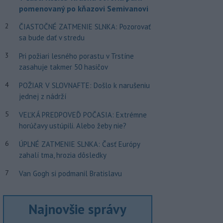
pomenovaný po kňazovi Semivanovi
2
ČIASTOČNÉ ZATMENIE SLNKA: Pozorovať
sa bude dať v stredu
3
Pri požiari lesného porastu v Trstíne
zasahuje takmer 50 hasičov
4
POŽIAR V SLOVNAFTE: Došlo k narušeniu
jednej z nádrží
5
VEĽKÁ PREDPOVEĎ POČASIA: Extrémne
horúčavy ustúpili. Alebo žeby nie?
6
ÚPLNÉ ZATMENIE SLNKA: Časť Európy
zahalí tma, hrozia dôsledky
7
Van Gogh si podmanil Bratislavu
Najnovšie správy