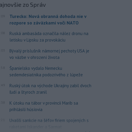
ajnovšie
zo Správ
Turecko: Nová obranná dohoda nie v
:09
rozpore so záväzkami voči NATO
:08
Ruská ambasáda označila nález dronu na
letisku v Lipsku za provokáciu
:03
Bývalý príslušník námornej pechoty USA je
vo väzbe v ohrození života
:58
Španielsko vydalo Nemecku
sedemdesiatnika podozrivého z lúpeže
:49
Ruský útok na východe Ukrajiny zabil dvoch
ľudí a štyroch zranil
:38
K útoku na tábor v provincii Marib sa
prihlásili húsíovia
:21
Uvalili sankcie na šéfov firiem spojených s
raketami Iskander a Sarmat