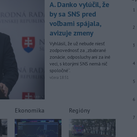
júla 2026 herečka a dlhoročná
A. Danko vylúčil, že
členka
Slovenského komorného
1
by sa SNS pred
divadla (SKD) v Martine Helena
Sudická.
voľbami spájala,
2
avizuje zmeny
-
Národná diaľničná
10:15
spoločnosť (NDS) ukončila výmenu
Vyhlásil, že už nebude niesť
mostného
záveru na ľavej strane
3
zodpovednosť za „zbabrané
mosta Lanfranconi, ktorý je súčasťou
zonácie, odposluchy ani za iné
bratislavskej diaľnice D2.
veci, s ktorými SNS nemá nič
4
Viac >
spoločné“.
včera 18:51
5
6
Ekonomika
Regióny
7