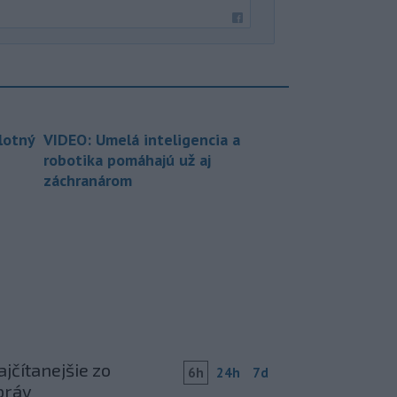
lotný
VIDEO: Umelá inteligencia a
robotika pomáhajú už aj
záchranárom
jčítanejšie zo
6h
24h
7d
práv