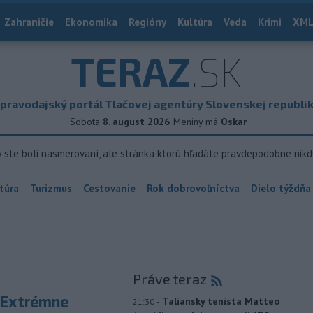
Zahraničie
Ekonomika
Regióny
Kultúra
Veda
Krimi
XML
TERAZ
.SK
pravodajský portál Tlačovej agentúry Slovenskej republi
Sobota
8. august 2026
Meniny má
Oskar
ý ste boli nasmerovaní, ale stránka ktorú hľadáte pravdepodobne nikd
túra
Turizmus
Cestovanie
Rok dobrovoľníctva
Dielo týždňa
Práve teraz
 Extrémne
-
Taliansky tenista Matteo
21:30