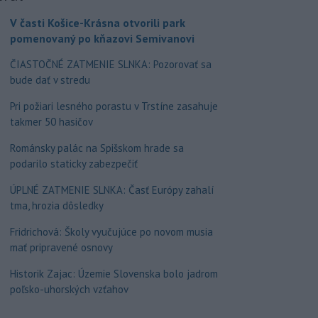
V časti Košice-Krásna otvorili park
pomenovaný po kňazovi Semivanovi
ČIASTOČNÉ ZATMENIE SLNKA: Pozorovať sa
bude dať v stredu
Pri požiari lesného porastu v Trstíne zasahuje
takmer 50 hasičov
Románsky palác na Spišskom hrade sa
podarilo staticky zabezpečiť
ÚPLNÉ ZATMENIE SLNKA: Časť Európy zahalí
tma, hrozia dôsledky
Fridrichová: Školy vyučujúce po novom musia
mať pripravené osnovy
Historik Zajac: Územie Slovenska bolo jadrom
poľsko-uhorských vzťahov