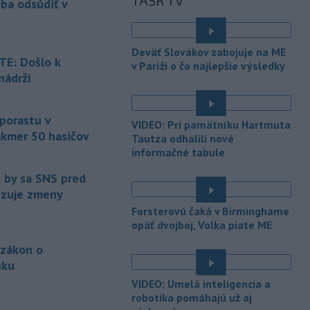
TASR TV
eba odsúdiť v
Maďarsku.
-
Piatkový požiar v
15:21
Deväť Slovákov zabojuje na ME
bratislavskej rafinérii Slovnaft je
E: Došlo k
v Paríži o čo najlepšie výsledky
pod kontrolou.
Príčina jeho vzniku
nádrží
bude predmetom vyšetrovania. Pre
é
TASR to potvrdil hovorca rafinérie
Anton Molnár.
 porastu v
VIDEO: Pri pamätníku Hartmuta
akmer 50 hasičov
-
Ministerstvo kultúry (MK) SR
Tautza odhalili nové
15:17
upraví verziu opatrenia o
informačné tabule
é
podrobnostiach poskytovania dotácií v
e by sa SNS pred
pôsobnosti rezortu.
vizuje zmeny
-
V bratislavskej rafinérii
14:17
Forsterovú čaká v Birminghame
Slovnaft horí uskladnený ropný
opäť dvojboj, Volka piate ME
produkt.
TASR o tom informovala
 zákon o
rafinéria s tým, že obyvateľom nehrozí
sku
nebezpečenstvo.
é
VIDEO: Umelá inteligencia a
-
Jedným zo zdravotných rizík
13:50
robotika pomáhajú už aj
na festivale môže byť vyššia