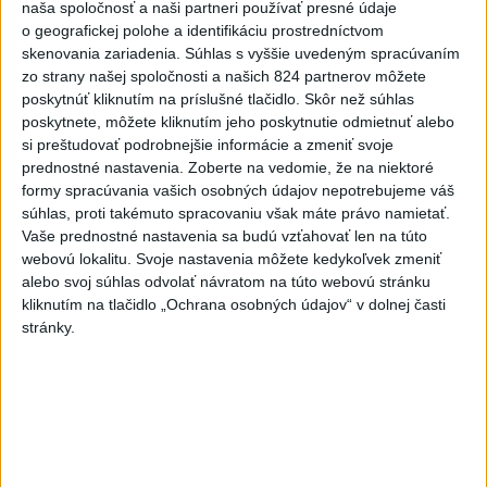
Malých Karpát
naša spoločnosť a naši partneri používať presné údaje
o geografickej polohe a identifikáciu prostredníctvom
5
Očovská folklórna hruda tradične privítala domáce
skenovania zariadenia. Súhlas s vyššie uvedeným spracúvaním
folklórne kolektívy
zo strany našej spoločnosti a našich 824 partnerov môžete
poskytnúť kliknutím na príslušné tlačidlo. Skôr než súhlas
6
DRÁMA V PARLAMENTE: Poslankyňa hádzala do
poskytnete, môžete kliknutím jeho poskytnutie odmietnuť alebo
premiéra vajíčka
si preštudovať podrobnejšie informácie a zmeniť svoje
prednostné nastavenia.
Zoberte na vedomie, že na niektoré
7
V časti Košice-Krásna otvorili park pomenovaný po
formy spracúvania vašich osobných údajov nepotrebujeme váš
kňazovi Semivanovi
súhlas, proti takémuto spracovaniu však máte právo namietať.
Vaše prednostné nastavenia sa budú vzťahovať len na túto
webovú lokalitu. Svoje nastavenia môžete kedykoľvek zmeniť
Najnovšie správy na Teraz.sk
alebo svoj súhlas odvolať návratom na túto webovú stránku
Vyhlásenia
kliknutím na tlačidlo „Ochrana osobných údajov“ v dolnej časti
stránky.
Priame prenosy z Národnej rady SR
Politika na sociálnych sieťach