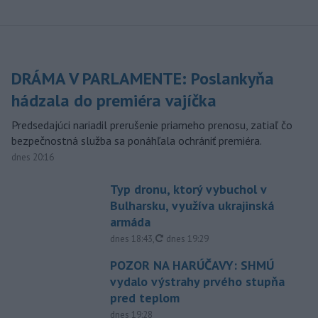
DRÁMA V PARLAMENTE: Poslankyňa
hádzala do premiéra vajíčka
Predsedajúci nariadil prerušenie priameho prenosu, zatiaľ čo
bezpečnostná služba sa ponáhľala ochrániť premiéra.
dnes 20:16
Typ dronu, ktorý vybuchol v
Bulharsku, využíva ukrajinská
armáda
aktualizované
dnes 18:43
,
dnes 19:29
POZOR NA HARÚČAVY: SHMÚ
vydalo výstrahy prvého stupňa
pred teplom
dnes 19:28