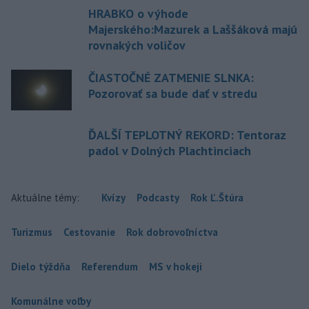
HRABKO o výhode
Majerského:Mazurek a Laššáková majú
rovnakých voličov
ČIASTOČNÉ ZATMENIE SLNKA:
Pozorovať sa bude dať v stredu
ĎALŠÍ TEPLOTNÝ REKORD: Tentoraz
padol v Dolných Plachtinciach
Aktuálne témy:
Kvízy
Podcasty
Rok Ľ.Štúra
Turizmus
Cestovanie
Rok dobrovoľníctva
Dielo týždňa
Referendum
MS v hokeji
Komunálne voľby