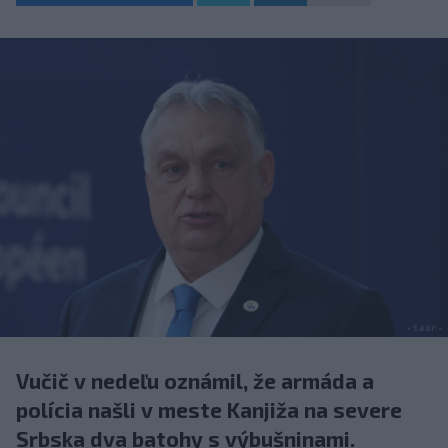
Vučič v nedeľu oznámil, že armáda a
polícia našli v meste Kanjiža na severe
Srbska dva batohy s výbušninami.