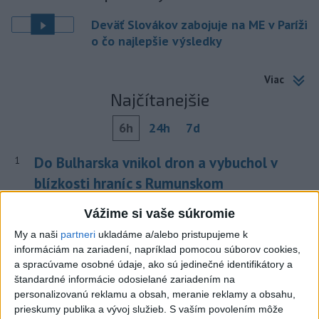
Deväť Slovákov zabojuje na ME v Paríži
o čo najlepšie výsledky
Viac
Najčítanejšie
6h
24h
7d
Do Bulharska vnikol dron a vybuchol v
1
blízkosti hraníc s Rumunskom
2
V blízkosti Vojenského technického a skúšobného ústavu
Vážime si vaše súkromie
Záhorie HORÍ
My a naši
partneri
ukladáme a/alebo pristupujeme k
informáciám na zariadení, napríklad pomocou súborov cookies,
3
ČIASTOČNÉ ZATMENIE SLNKA: Pozorovať sa bude dať v
a spracúvame osobné údaje, ako sú jedinečné identifikátory a
stredu
štandardné informácie odosielané zariadením na
personalizovanú reklamu a obsah, meranie reklamy a obsahu,
4
Prehliadka Smoleníc predstaví hradisko, zámok i prírodu
prieskumy publika a vývoj služieb.
S vaším povolením môže