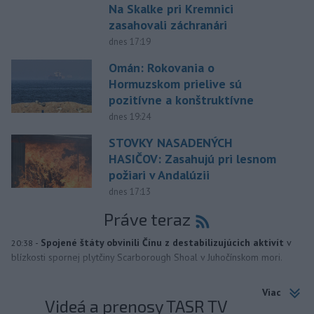
Na Skalke pri Kremnici
zasahovali záchranári
dnes 17:19
Omán: Rokovania o
Hormuzskom prielive sú
pozitívne a konštruktívne
dnes 19:24
STOVKY NASADENÝCH
HASIČOV: Zasahujú pri lesnom
požiari v Andalúzii
dnes 17:13
Práve teraz
-
Spojené štáty obvinili Čínu z destabilizujúcich aktivít
v
20:38
blízkosti spornej plytčiny Scarborough Shoal v Juhočínskom mori.
Viac
Videá a prenosy TASR TV