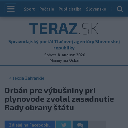
Index
Šport
Počasie
Publicistika
Slovensko
Zahranič
TERAZ
.SK
Spravodajský portál Tlačovej agentúry Slovenskej
republiky
Sobota
8. august 2026
Meniny má
Oskar
< sekcia
Zahraničie
Orbán pre výbušniny pri
plynovode zvolal zasadnutie
Rady obrany štátu
Zdieľaj na Facebooku