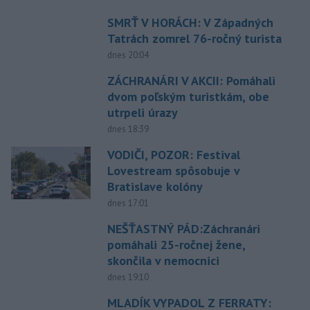
SMRŤ V HORÁCH: V Západných
Tatrách zomrel 76-ročný turista
dnes 20:04
ZÁCHRANÁRI V AKCII: Pomáhali
dvom poľským turistkám, obe
utrpeli úrazy
dnes 18:39
VODIČI, POZOR: Festival
Lovestream spôsobuje v
Bratislave kolóny
dnes 17:01
NEŠŤASTNÝ PÁD:Záchranári
pomáhali 25-ročnej žene,
skončila v nemocnici
dnes 19:10
MLADÍK VYPADOL Z FERRATY: