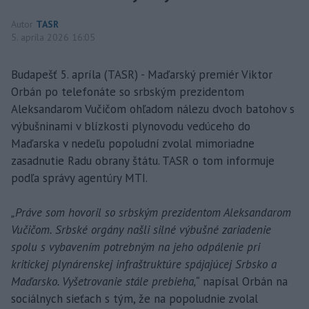
Autor
TASR
5. apríla 2026 16:05
Budapešť 5. apríla (TASR) - Maďarský premiér Viktor
Orbán po telefonáte so srbským prezidentom
Aleksandarom Vučičom ohľadom nálezu dvoch batohov s
výbušninami v blízkosti plynovodu vedúceho do
Maďarska v nedeľu popoludní zvolal mimoriadne
zasadnutie Radu obrany štátu. TASR o tom informuje
podľa správy agentúry MTI.
„Práve som hovoril so srbským prezidentom Aleksandarom
Vučičom. Srbské orgány našli silné výbušné zariadenie
spolu s vybavením potrebným na jeho odpálenie pri
kritickej plynárenskej infraštruktúre spájajúcej Srbsko a
Maďarsko. Vyšetrovanie stále prebieha,“
napísal Orbán na
sociálnych sieťach s tým, že na popoludnie zvolal