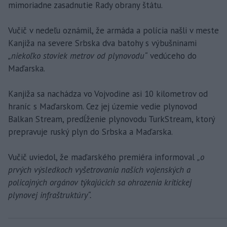
mimoriadne zasadnutie Rady obrany štátu.
Vučič v nedeľu oznámil, že armáda a polícia našli v meste
Kanjiža na severe Srbska dva batohy s výbušninami
„niekoľko stoviek metrov od plynovodu“
vedúceho do
Maďarska.
Kanjiža sa nachádza vo Vojvodine asi 10 kilometrov od
hraníc s Maďarskom. Cez jej územie vedie plynovod
Balkan Stream, predĺženie plynovodu TurkStream, ktorý
prepravuje ruský plyn do Srbska a Maďarska.
Vučič uviedol, že maďarského premiéra informoval
„o
prvých výsledkoch vyšetrovania našich vojenských a
policajných orgánov týkajúcich sa ohrozenia kritickej
plynovej infraštruktúry“.