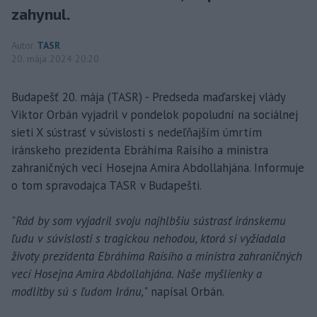
zahynul.
Autor
TASR
20. mája 2024 20:20
Budapešť 20. mája (TASR) - Predseda maďarskej vlády
Viktor Orbán vyjadril v pondelok popoludní na sociálnej
sieti X sústrasť v súvislosti s nedeľňajším úmrtím
iránskeho prezidenta Ebráhíma Raísího a ministra
zahraničných vecí Hosejna Amira Abdollahjána. Informuje
o tom spravodajca TASR v Budapešti.
"
Rád by som vyjadril svoju najhlbšiu sústrasť iránskemu
ľudu v súvislosti s tragickou nehodou, ktorá si vyžiadala
životy prezidenta Ebráhíma Raísího a ministra zahraničných
vecí Hosejna Amira Abdollahjána. Naše myšlienky a
modlitby sú s ľudom Iránu,
" napísal Orbán.