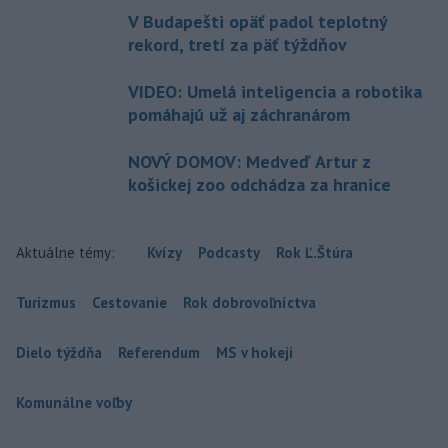
V Budapešti opäť padol teplotný
rekord, tretí za päť týždňov
VIDEO: Umelá inteligencia a robotika
pomáhajú už aj záchranárom
NOVÝ DOMOV: Medveď Artur z
košickej zoo odchádza za hranice
Aktuálne témy:
Kvízy
Podcasty
Rok Ľ.Štúra
Turizmus
Cestovanie
Rok dobrovoľníctva
Dielo týždňa
Referendum
MS v hokeji
Komunálne voľby