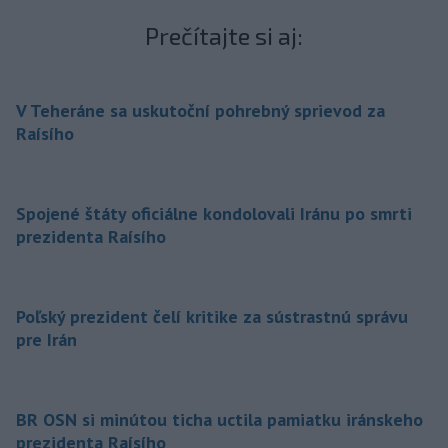
Prečítajte si aj:
V Teheráne sa uskutoční pohrebný sprievod za
Raísího
Spojené štáty oficiálne kondolovali Iránu po smrti
prezidenta Raísího
Poľský prezident čelí kritike za sústrastnú správu
pre Irán
BR OSN si minútou ticha uctila pamiatku iránskeho
prezidenta Raísího