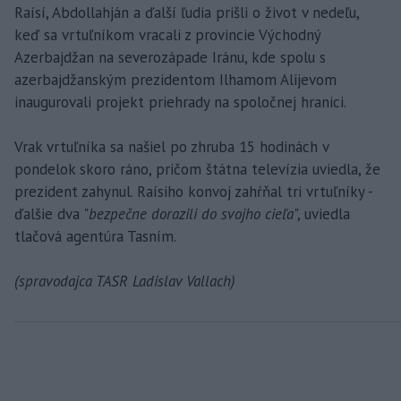
Raísí, Abdollahján a ďalší ľudia prišli o život v nedeľu,
keď sa vrtuľníkom vracali z provincie Východný
Azerbajdžan na severozápade Iránu, kde spolu s
azerbajdžanským prezidentom Ilhamom Alijevom
inaugurovali projekt priehrady na spoločnej hranici.
Vrak vrtuľníka sa našiel po zhruba 15 hodinách v
pondelok skoro ráno, pričom štátna televízia uviedla, že
prezident zahynul. Raísiho konvoj zahŕňal tri vrtuľníky -
ďalšie dva "
bezpečne dorazili do svojho cieľa
", uviedla
tlačová agentúra Tasním.
(spravodajca TASR Ladislav Vallach)