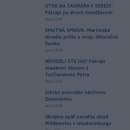
ÚTOK NA TAXIKÁRA V SEREDI:
Pátrajú po dvoch tínedžeroch
dnes 11:49
SMUTNÁ SPRÁVA: Martinské
divadlo prišlo o svoju dlhoročnú
členku
dnes 10:29
NEVIDELI STE HO? Pátrajú
Aladárovi Illésovi z
Turčianskeho Petra
dnes 11:02
Srbsko potvrdilo návštevu
Zelenského
dnes 10:58
Ukrajina opäť zasiahla sklad
Wildberries v Jekaterinburgu