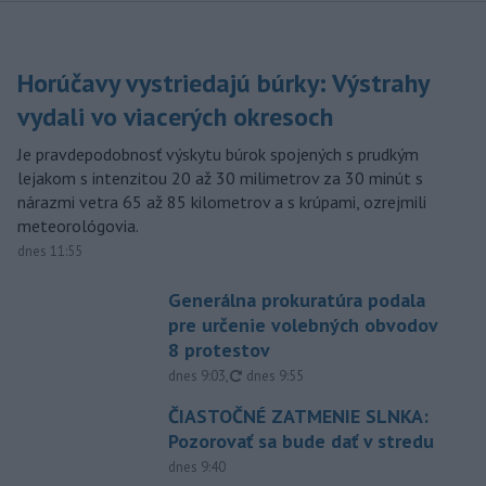
Horúčavy vystriedajú búrky: Výstrahy
vydali vo viacerých okresoch
Je pravdepodobnosť výskytu búrok spojených s prudkým
lejakom s intenzitou 20 až 30 milimetrov za 30 minút s
nárazmi vetra 65 až 85 kilometrov a s krúpami, ozrejmili
meteorológovia.
dnes 11:55
Generálna prokuratúra podala
pre určenie volebných obvodov
8 protestov
aktualizované
dnes 9:03
,
dnes 9:55
ČIASTOČNÉ ZATMENIE SLNKA:
Pozorovať sa bude dať v stredu
dnes 9:40