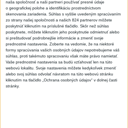
naša spoločnosť a naši partneri používať presné údaje
Viac
o geografickej polohe a identifikáciu prostredníctvom
Najčítanejšie
skenovania zariadenia. Súhlas s vyššie uvedeným spracúvaním
zo strany našej spoločnosti a našich 824 partnerov môžete
poskytnúť kliknutím na príslušné tlačidlo. Skôr než súhlas
6h
24h
7d
poskytnete, môžete kliknutím jeho poskytnutie odmietnuť alebo
si preštudovať podrobnejšie informácie a zmeniť svoje
Po streľbe v škole neďaleko Bangkoku
1
prednostné nastavenia.
Zoberte na vedomie, že na niektoré
hlásia štyroch mŕtvych
formy spracúvania vašich osobných údajov nepotrebujeme váš
súhlas, proti takémuto spracovaniu však máte právo namietať.
2
Kruhová križovatka v Poprade v smere z Hozelca bude
Vaše prednostné nastavenia sa budú vzťahovať len na túto
hotová budúci rok
webovú lokalitu. Svoje nastavenia môžete kedykoľvek zmeniť
alebo svoj súhlas odvolať návratom na túto webovú stránku
3
ÚPLNÉ ZATMENIE SLNKA: Časť Európy zahalí tma,
kliknutím na tlačidlo „Ochrana osobných údajov“ v dolnej časti
hrozia dôsledky
stránky.
4
Prešovský kraj vyzýva k využitiu bezplatného parkoviska v
Tatrách
5
V Košiciach Nad jazerom začína výstavba
chodníka,otvorili aj pumptrack