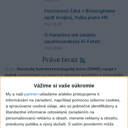
dnes 9:16
Forsterovú čaká v Birminghame
opäť dvojboj, Volka piate ME
dnes 11:43
O Haraslína má záujem
saudskoarabský Al-Fateh
dnes 10:44
Práve teraz
-
Slovenský hydrometeorologický ústav (SHMÚ) varuje v
11:51
piatok
pred búrkami vo viacerých okresoch stredného a východného
Slovenska. Vydal preto výstrahu prvého stupňa.
Vážime si vaše súkromie
My a naši
partneri
ukladáme a/alebo pristupujeme k
Viac
Videá a prenosy TASR TV
informáciám na zariadení, napríklad pomocou súborov cookies,
a spracúvame osobné údaje, ako sú jedinečné identifikátory a
štandardné informácie odosielané zariadením na
Deväť Slovákov zabojuje na ME v Paríži
personalizovanú reklamu a obsah, meranie reklamy a obsahu,
o čo najlepšie výsledky
prieskumy publika a vývoj služieb.
S vaším povolením môže