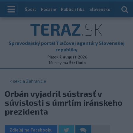
Index
Šport
Počasie
Publicistika
Slovensko
Zahranič
TERAZ
.SK
Spravodajský portál Tlačovej agentúry Slovenskej
republiky
Piatok
7. august 2026
Meniny má
Štefánia
< sekcia
Zahraničie
Orbán vyjadril sústrasť v
súvislosti s úmrtím iránskeho
prezidenta
Zdieľaj na Facebooku