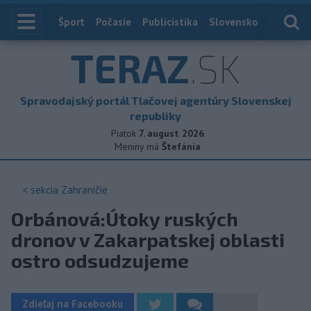
Index
Šport
Počasie
Publicistika
Slovensko
Zahranič
TERAZ
.SK
Spravodajský portál Tlačovej agentúry Slovenskej
republiky
Piatok
7. august 2026
Meniny má
Štefánia
< sekcia
Zahraničie
Orbánová:Útoky ruských
dronov v Zakarpatskej oblasti
ostro odsudzujeme
Zdieľaj na Facebooku