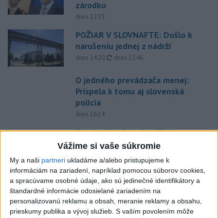
zárodku
dnes 12:33
POŽIAR V SLOVNAFTE: Došlo k
narušeniu jednej z nádrží
aktualizované
dnes 14:20
,
dnes 15:46
O jedného prevádzača menej:
Prispela k tomu aj slovenská
polícia
dnes 16:14
Blanár: Kandidatúru SR do
Bezpečnostnej rady OSN
Vážime si vaše súkromie
podporilo 123 štátov
My a naši
partneri
ukladáme a/alebo pristupujeme k
dnes 12:52
informáciám na zariadení, napríklad pomocou súborov cookies,
a spracúvame osobné údaje, ako sú jedinečné identifikátory a
Úraz pri práci s lisovacím
štandardné informácie odosielané zariadením na
strojom: Hlásia dvoch
personalizovanú reklamu a obsah, meranie reklamy a obsahu,
zranených
prieskumy publika a vývoj služieb.
S vaším povolením môže