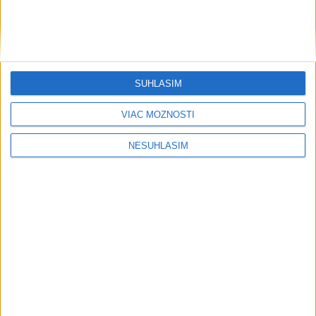
dala za pravdu pri zonácii
Pri horúčavách myslite aj na zvieratá.
Viete, kedy potrebujú pomoc?
SÚHLASÍM
ŠTIBRAVÁ: Štvrté miesto v silnej
VIAC MOŽNOSTÍ
svetovej konkurencii je výborné
NESÚHLASÍM
Šport
....