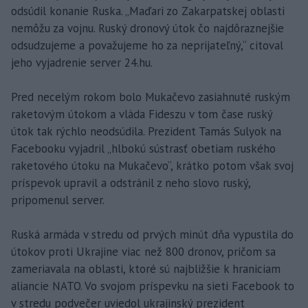
odsúdil konanie Ruska. „Maďari zo Zakarpatskej oblasti
nemôžu za vojnu. Ruský dronový útok čo najdôraznejšie
odsudzujeme a považujeme ho za neprijateľný,“ citoval
jeho vyjadrenie server 24.hu.
Pred necelým rokom bolo Mukačevo zasiahnuté ruským
raketovým útokom a vláda Fideszu v tom čase ruský
útok tak rýchlo neodsúdila. Prezident Tamás Sulyok na
Facebooku vyjadril „hlbokú sústrasť obetiam ruského
raketového útoku na Mukačevo“, krátko potom však svoj
príspevok upravil a odstránil z neho slovo ruský,
pripomenul server.
Ruská armáda v stredu od prvých minút dňa vypustila do
útokov proti Ukrajine viac než 800 dronov, pričom sa
zameriavala na oblasti, ktoré sú najbližšie k hraniciam
aliancie NATO. Vo svojom príspevku na sieti Facebook to
v stredu podvečer uviedol ukrajinský prezident