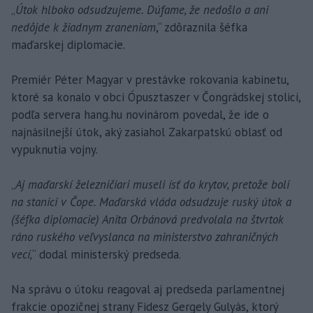
„
Útok hlboko odsudzujeme. Dúfame, že nedošlo a ani
nedôjde k žiadnym zraneniam
,“ zdôraznila šéfka
maďarskej diplomacie.
Premiér Péter Magyar v prestávke rokovania kabinetu,
ktoré sa konalo v obci Ópusztaszer v Čongrádskej stolici,
podľa servera hang.hu novinárom povedal, že ide o
najnásilnejší útok, aký zasiahol Zakarpatskú oblasť od
vypuknutia vojny.
„
Aj maďarskí železničiari museli ísť do krytov, pretože boli
na stanici v Čope. Maďarská vláda odsudzuje ruský útok a
(šéfka diplomacie) Anita Orbánová predvolala na štvrtok
ráno ruského veľvyslanca na ministerstvo zahraničných
vecí,
“ dodal ministerský predseda.
Na správu o útoku reagoval aj predseda parlamentnej
frakcie opozičnej strany Fidesz Gergely Gulyás, ktorý