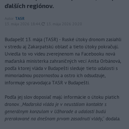
ďalších regiónov.
Autor
TASR
aktualizované
13. mája 2026 18:44
,
13. mája 2026 20:20
Budapešť 13. mája (TASR) - Ruské útoky dronom zasiahli
v stredu aj Zakarpatskú oblasť a tieto útoky pokračujú.
Uviedla to vo videu zverejnenom na Facebooku nová
maďarská ministerka zahraničných vecí Anita Orbánová,
podľa ktorej vláda v Budapešti sleduje tieto udalosti s
mimoriadnou pozornosťou a ostro ich odsudzuje,
informuje spravodajca TASR v Budapešti.
Podľa jej slov doposiaľ majú informácie o útoku piatich
dronov. „
Maďarská vláda je v neustálom kontakte s
generálnym konzulom v Užhorode a udalosti budú
prerokované na dnešnom prvom zasadnutí vlády
,“ dodala.