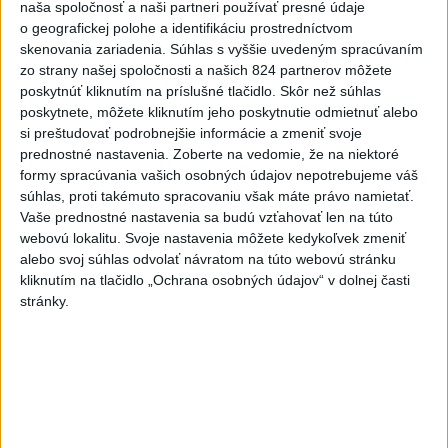
dnes 16:07
naša spoločnosť a naši partneri používať presné údaje
o geografickej polohe a identifikáciu prostredníctvom
Magyar o kandidátoch na post
skenovania zariadenia. Súhlas s vyššie uvedeným spracúvaním
prezidenta: Mená nebudú
zo strany našej spoločnosti a našich 824 partnerov môžete
prekvapením
poskytnúť kliknutím na príslušné tlačidlo. Skôr než súhlas
dnes 17:31
poskytnete, môžete kliknutím jeho poskytnutie odmietnuť alebo
si preštudovať podrobnejšie informácie a zmeniť svoje
Románsky palác na Spišskom
prednostné nastavenia.
Zoberte na vedomie, že na niektoré
hrade sa podarilo staticky
formy spracúvania vašich osobných údajov nepotrebujeme váš
zabezpečiť
súhlas, proti takémuto spracovaniu však máte právo namietať.
dnes 18:00
Vaše prednostné nastavenia sa budú vzťahovať len na túto
webovú lokalitu. Svoje nastavenia môžete kedykoľvek zmeniť
Slováci získali vo Vichy bronz,
alebo svoj súhlas odvolať návratom na túto webovú stránku
Lacko: Rastú talentovaní hráči
kliknutím na tlačidlo „Ochrana osobných údajov“ v dolnej časti
dnes 15:51
stránky.
Slovenky remizovali v druhom
prípravnom dueli so Slovinkami
2:2
dnes 17:13