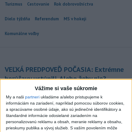
Turizmus
Cestovanie
Rok dobrovoľníctva
Dielo týždňa
Referendum
MS v hokeji
Komunálne voľby
VEĽKÁ PREDPOVEĎ POČASIA: Extrémne
horúčavy ustúpili. Alebo žeby nie?
Vážime si vaše súkromie
Teraz.sk prináša predpoveď počasia na nasledujúci týždeň.
dnes 16:00
My a naši
partneri
ukladáme a/alebo pristupujeme k
informáciám na zariadení, napríklad pomocou súborov cookies,
Prezident: Násilie páchané pre
a spracúvame osobné údaje, ako sú jedinečné identifikátory a
rasovú nenávisť treba odsúdiť v
štandardné informácie odosielané zariadením na
zárodku
personalizovanú reklamu a obsah, meranie reklamy a obsahu,
prieskumy publika a vývoj služieb.
S vaším povolením môže
dnes 12:33