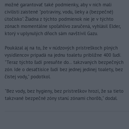
možné garantovať také podmienky, aby v nich mali
civilisti zaistené "potraviny, vodu, lieky a (bezpečné)
útočisko". Žiadna z týchto podmienok nie je v týchto
zónach momentálne spoľahlivo zaručená, vyhlásil Elder,
ktorý v uplynulých dňoch sám navštívil Gazu.
Poukázal aj na to, že v núdzových prístreškoch plných
vysídlencov pripadá na jednu toaletu približne 400 ľudí.
"Teraz týchto ľudí presuňte do... takzvaných bezpečných
zón. Ide o desaťtisíce ľudí bez jednej jedinej toalety, bez
čistej vody," podotkol.
"Bez vody, bez hygieny, bez prístreškov hrozí, že sa tieto
takzvané bezpečné zóny stanú zónami chorôb," dodal.