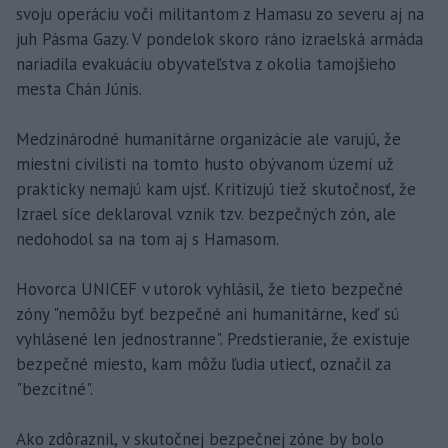
svoju operáciu voči militantom z Hamasu zo severu aj na
juh Pásma Gazy. V pondelok skoro ráno izraelská armáda
nariadila evakuáciu obyvateľstva z okolia tamojšieho
mesta Chán Júnis.
Medzinárodné humanitárne organizácie ale varujú, že
miestni civilisti na tomto husto obývanom území už
prakticky nemajú kam ujsť. Kritizujú tiež skutočnosť, že
Izrael síce deklaroval vznik tzv. bezpečných zón, ale
nedohodol sa na tom aj s Hamasom.
Hovorca UNICEF v utorok vyhlásil, že tieto bezpečné
zóny "nemôžu byť bezpečné ani humanitárne, keď sú
vyhlásené len jednostranne". Predstieranie, že existuje
bezpečné miesto, kam môžu ľudia utiecť, označil za
"bezcitné".
Ako zdôraznil, v skutočnej bezpečnej zóne by bolo