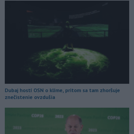
Dubaj hostí OSN o klíme, pritom sa tam zhoršuje
znečistenie ovzdušia