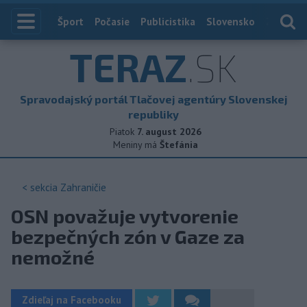
Index
Šport
Počasie
Publicistika
Slovensko
Zahranič
TERAZ
.SK
Spravodajský portál Tlačovej agentúry Slovenskej
republiky
Piatok
7. august 2026
Meniny má
Štefánia
< sekcia
Zahraničie
OSN považuje vytvorenie
bezpečných zón v Gaze za
nemožné
Zdieľaj na Facebooku