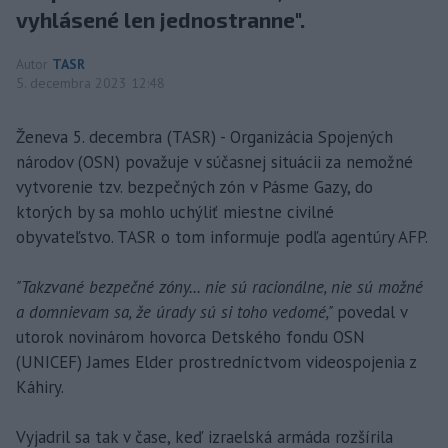
vyhlásené len jednostranne".
Autor
TASR
5. decembra 2023 12:48
Ženeva 5. decembra (TASR) - Organizácia Spojených
národov (OSN) považuje v súčasnej situácii za nemožné
vytvorenie tzv. bezpečných zón v Pásme Gazy, do
ktorých by sa mohlo uchýliť miestne civilné
obyvateľstvo. TASR o tom informuje podľa agentúry AFP.
"Takzvané bezpečné zóny... nie sú racionálne, nie sú možné
a domnievam sa, že úrady sú si toho vedomé,"
povedal v
utorok novinárom hovorca Detského fondu OSN
(UNICEF) James Elder prostredníctvom videospojenia z
Káhiry.
Vyjadril sa tak v čase, keď izraelská armáda rozšírila