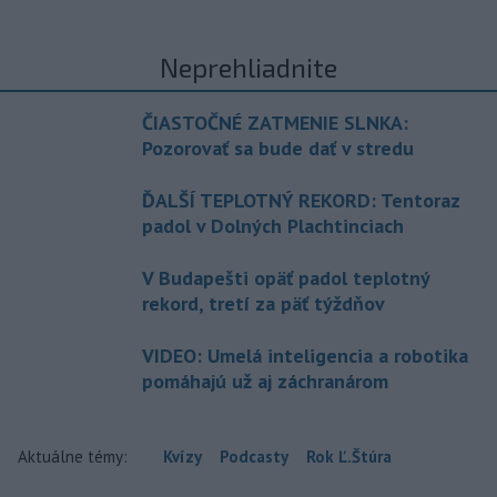
Neprehliadnite
ČIASTOČNÉ ZATMENIE SLNKA:
Pozorovať sa bude dať v stredu
ĎALŠÍ TEPLOTNÝ REKORD: Tentoraz
padol v Dolných Plachtinciach
V Budapešti opäť padol teplotný
rekord, tretí za päť týždňov
VIDEO: Umelá inteligencia a robotika
pomáhajú už aj záchranárom
Aktuálne témy:
Kvízy
Podcasty
Rok Ľ.Štúra