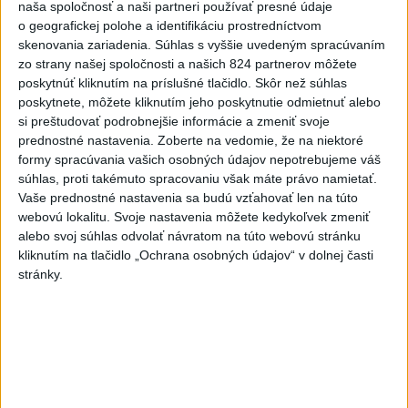
naša spoločnosť a naši partneri používať presné údaje
POŽIAR V SLOVNAFTE: Došlo k
o geografickej polohe a identifikáciu prostredníctvom
narušeniu jednej z nádrží
skenovania zariadenia. Súhlas s vyššie uvedeným spracúvaním
zo strany našej spoločnosti a našich 824 partnerov môžete
aktualizované
dnes 14:20
,
dnes 15:46
poskytnúť kliknutím na príslušné tlačidlo. Skôr než súhlas
Pri požiari lesného porastu v
poskytnete, môžete kliknutím jeho poskytnutie odmietnuť alebo
Trstíne zasahuje takmer 50
si preštudovať podrobnejšie informácie a zmeniť svoje
prednostné nastavenia.
Zoberte na vedomie, že na niektoré
hasičov
formy spracúvania vašich osobných údajov nepotrebujeme váš
dnes 20:21
súhlas, proti takémuto spracovaniu však máte právo namietať.
A. Danko vylúčil, že by sa SNS
Vaše prednostné nastavenia sa budú vzťahovať len na túto
webovú lokalitu. Svoje nastavenia môžete kedykoľvek zmeniť
pred voľbami spájala, avizuje
alebo svoj súhlas odvolať návratom na túto webovú stránku
zmeny
kliknutím na tlačidlo „Ochrana osobných údajov“ v dolnej časti
dnes 18:51
stránky.
Senát USA schválil zákon o
sankciách proti Rusku
aktualizované
dnes 19:50
,
dnes 20:20
Magyar o kandidátoch na post
prezidenta: Mená nebudú