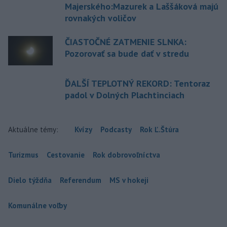
Majerského:Mazurek a Laššáková majú
rovnakých voličov
ČIASTOČNÉ ZATMENIE SLNKA:
Pozorovať sa bude dať v stredu
ĎALŠÍ TEPLOTNÝ REKORD: Tentoraz
padol v Dolných Plachtinciach
Aktuálne témy:
Kvízy
Podcasty
Rok Ľ.Štúra
Turizmus
Cestovanie
Rok dobrovoľníctva
Dielo týždňa
Referendum
MS v hokeji
Komunálne voľby