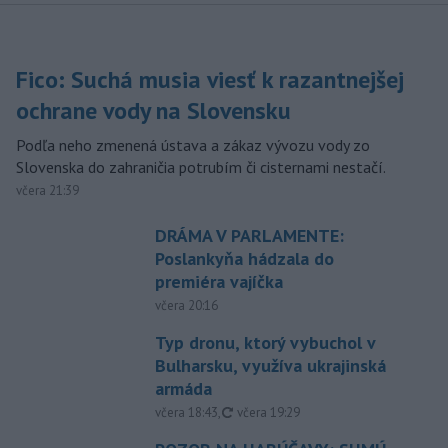
Fico: Suchá musia viesť k razantnejšej
ochrane vody na Slovensku
Podľa neho zmenená ústava a zákaz vývozu vody zo
Slovenska do zahraničia potrubím či cisternami nestačí.
včera 21:39
DRÁMA V PARLAMENTE:
Poslankyňa hádzala do
premiéra vajíčka
včera 20:16
Typ dronu, ktorý vybuchol v
Bulharsku, využíva ukrajinská
armáda
aktualizované
včera 18:43
,
včera 19:29