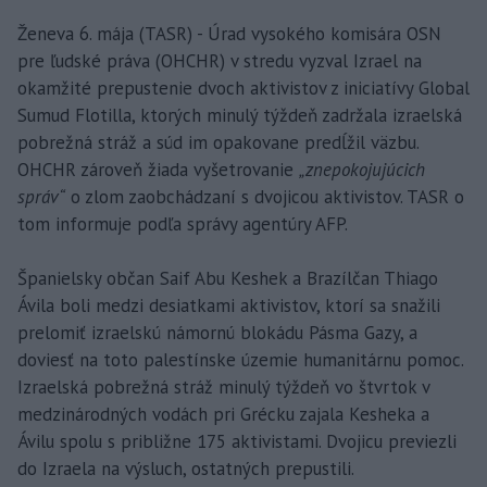
Ženeva 6. mája (TASR) - Úrad vysokého komisára OSN
pre ľudské práva (OHCHR) v stredu vyzval Izrael na
okamžité prepustenie dvoch aktivistov z iniciatívy Global
Sumud Flotilla, ktorých minulý týždeň zadržala izraelská
pobrežná stráž a súd im opakovane predĺžil väzbu.
OHCHR zároveň žiada vyšetrovanie
„znepokojujúcich
správ“
o zlom zaobchádzaní s dvojicou aktivistov. TASR o
tom informuje podľa správy agentúry AFP.
Španielsky občan Saif Abu Keshek a Brazílčan Thiago
Ávila boli medzi desiatkami aktivistov, ktorí sa snažili
prelomiť izraelskú námornú blokádu Pásma Gazy, a
doviesť na toto palestínske územie humanitárnu pomoc.
Izraelská pobrežná stráž minulý týždeň vo štvrtok v
medzinárodných vodách pri Grécku zajala Kesheka a
Ávilu spolu s približne 175 aktivistami. Dvojicu previezli
do Izraela na výsluch, ostatných prepustili.