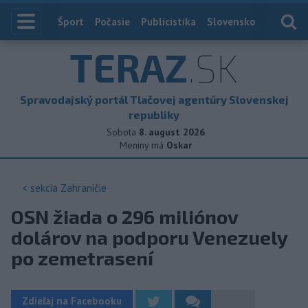
Index
Šport
Počasie
Publicistika
Slovensko
Zahranič
TERAZ
.SK
Spravodajský portál Tlačovej agentúry Slovenskej
republiky
Sobota
8. august 2026
Meniny má
Oskar
< sekcia
Zahraničie
OSN žiada o 296 miliónov
dolárov na podporu Venezuely
po zemetrasení
Zdieľaj na Facebooku