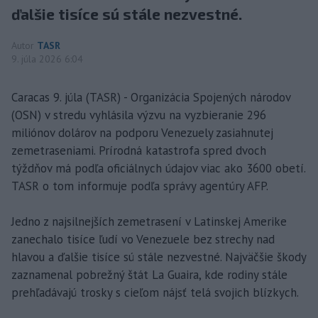
ďalšie tisíce sú stále nezvestné.
Autor
TASR
9. júla 2026 6:04
Caracas 9. júla (TASR) - Organizácia Spojených národov
(OSN) v stredu vyhlásila výzvu na vyzbieranie 296
miliónov dolárov na podporu Venezuely zasiahnutej
zemetraseniami. Prírodná katastrofa spred dvoch
týždňov má podľa oficiálnych údajov viac ako 3600 obetí.
TASR o tom informuje podľa správy agentúry AFP.
Jedno z najsilnejších zemetrasení v Latinskej Amerike
zanechalo tisíce ľudí vo Venezuele bez strechy nad
hlavou a ďalšie tisíce sú stále nezvestné. Najväčšie škody
zaznamenal pobrežný štát La Guaira, kde rodiny stále
prehľadávajú trosky s cieľom nájsť telá svojich blízkych.