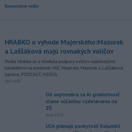
Komunálne voľby
HRABKO o výhode Majerského:Mazurek
a Laššáková majú rovnakých voličov
Podľa Hrabka sú z hľadiska podpory voličov najsilnejšími
kandidátmi na predsedu VÚC Majerský, Mazurek a Laššáková
(správa, PODCAST, VIDEO)
dnes 6:00
Od septembra sa AI gramotnosť
stane súčasťou vzdelávania na
ZŠ
dnes 10:53
USA plánujú poskytnúť Kolumbii