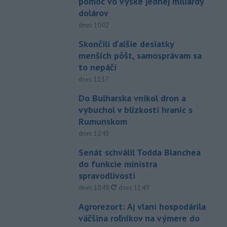
pomoc vo výške jednej miliardy
dolárov
dnes 10:02
Skončili ďalšie desiatky
menších pôšt, samosprávam sa
to nepáči
dnes 11:17
Do Bulharska vnikol dron a
vybuchol v blízkosti hraníc s
Rumunskom
dnes 12:45
Senát schválil Todda Blanchea
do funkcie ministra
spravodlivosti
aktualizované
dnes 10:49
,
dnes 11:49
Agrorezort: Aj vlani hospodárila
väčšina roľníkov na výmere do