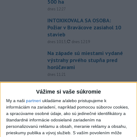
500 ha
dnes 12:27
INTOXIKOVALA SA OSOBA:
Požiar v Braväcove zasiahol 10
stavieb
aktualizované
dnes 10:13
,
dnes 12:19
Na západe sú miestami vydané
výstrahy prvého stupňa pred
horúčavami
dnes 11:21
Slovenská miešaná štafeta
Vážime si vaše súkromie
siedma, zlato pre Nemcov
dnes 12:19
My a naši
partneri
ukladáme a/alebo pristupujeme k
informáciám na zariadení, napríklad pomocou súborov cookies,
Práve teraz
a spracúvame osobné údaje, ako sú jedinečné identifikátory a
štandardné informácie odosielané zariadením na
-
Polícia v piatok (7. 8.) vypátrala dvoch 17-ročných
12:36
personalizovanú reklamu a obsah, meranie reklamy a obsahu,
mladíkov, ktorí sú
podozriví z útoku na taxikára v Seredi. Muž pri
prieskumy publika a vývoj služieb.
S vaším povolením môže
incidente utrpel vážne zranenia a skončil v trnavskej nemocnici.