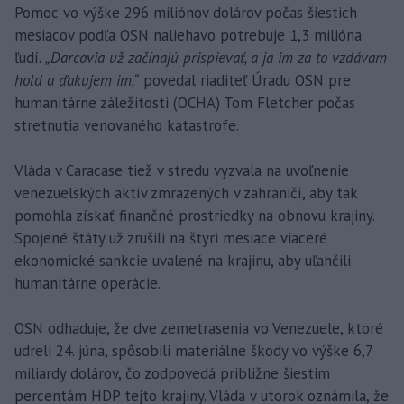
Pomoc vo výške 296 miliónov dolárov počas šiestich
mesiacov podľa OSN naliehavo potrebuje 1,3 milióna
ľudí.
„Darcovia už začínajú prispievať, a ja im za to vzdávam
hold a ďakujem im,“
povedal riaditeľ Úradu OSN pre
humanitárne záležitosti (OCHA) Tom Fletcher počas
stretnutia venovaného katastrofe.
Vláda v Caracase tiež v stredu vyzvala na uvoľnenie
venezuelských aktív zmrazených v zahraničí, aby tak
pomohla získať finančné prostriedky na obnovu krajiny.
Spojené štáty už zrušili na štyri mesiace viaceré
ekonomické sankcie uvalené na krajinu, aby uľahčili
humanitárne operácie.
OSN odhaduje, že dve zemetrasenia vo Venezuele, ktoré
udreli 24. júna, spôsobili materiálne škody vo výške 6,7
miliardy dolárov, čo zodpovedá približne šiestim
percentám HDP tejto krajiny. Vláda v utorok oznámila, že