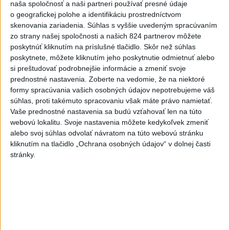
naša spoločnosť a naši partneri používať presné údaje
o geografickej polohe a identifikáciu prostredníctvom
Viac
skenovania zariadenia. Súhlas s vyššie uvedeným spracúvaním
Videá a prenosy TASR TV
zo strany našej spoločnosti a našich 824 partnerov môžete
poskytnúť kliknutím na príslušné tlačidlo. Skôr než súhlas
Deväť Slovákov zabojuje na ME v Paríži
poskytnete, môžete kliknutím jeho poskytnutie odmietnuť alebo
o čo najlepšie výsledky
si preštudovať podrobnejšie informácie a zmeniť svoje
prednostné nastavenia.
Zoberte na vedomie, že na niektoré
formy spracúvania vašich osobných údajov nepotrebujeme váš
Viac
súhlas, proti takémuto spracovaniu však máte právo namietať.
Najčítanejšie
Vaše prednostné nastavenia sa budú vzťahovať len na túto
webovú lokalitu. Svoje nastavenia môžete kedykoľvek zmeniť
6h
24h
7d
alebo svoj súhlas odvolať návratom na túto webovú stránku
kliknutím na tlačidlo „Ochrana osobných údajov“ v dolnej časti
ÚPLNÉ ZATMENIE SLNKA: Časť Európy
1
stránky.
zahalí tma, hrozia dôsledky
2
ČIASTOČNÉ ZATMENIE SLNKA: Pozorovať sa bude dať v
stredu
3
V časti Košice-Krásna otvorili park pomenovaný po