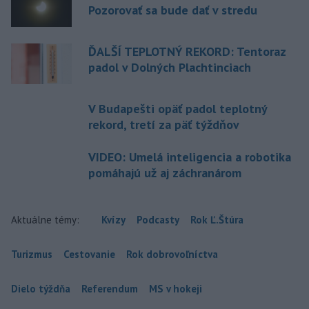
Pozorovať sa bude dať v stredu
ĎALŠÍ TEPLOTNÝ REKORD: Tentoraz
padol v Dolných Plachtinciach
V Budapešti opäť padol teplotný
rekord, tretí za päť týždňov
VIDEO: Umelá inteligencia a robotika
pomáhajú už aj záchranárom
Aktuálne témy:
Kvízy
Podcasty
Rok Ľ.Štúra
Turizmus
Cestovanie
Rok dobrovoľníctva
Dielo týždňa
Referendum
MS v hokeji