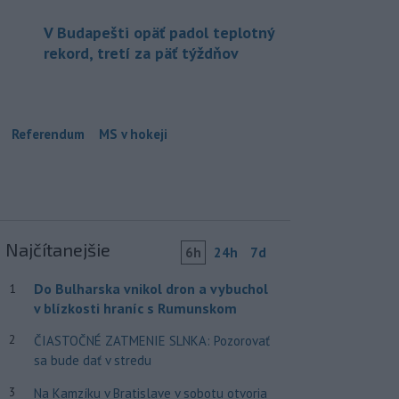
V Budapešti opäť padol teplotný
rekord, tretí za päť týždňov
Referendum
MS v hokeji
Najčítanejšie
6h
24h
7d
Do Bulharska vnikol dron a vybuchol
1
v blízkosti hraníc s Rumunskom
2
ČIASTOČNÉ ZATMENIE SLNKA: Pozorovať
sa bude dať v stredu
3
Na Kamzíku v Bratislave v sobotu otvoria