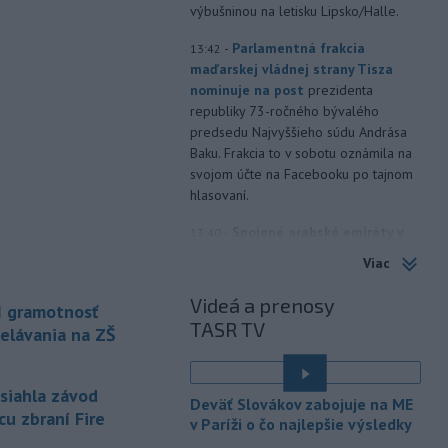
výbušninou na letisku Lipsko/Halle.
-
Parlamentná frakcia
13:42
maďarskej vládnej strany Tisza
nominuje na post
prezidenta
republiky 73-ročného bývalého
predsedu Najvyššieho súdu Andrása
Baku. Frakcia to v sobotu oznámila na
svojom účte na Facebooku po tajnom
hlasovaní.
-
Spojené arabské emiráty v
13:40
sobotu obvinili Irán z útoku na
Viac
tanker
patriaci ich štátnej spoločnosti
Abu Dhabi National Oil Company
Videá a prenosy
I gramotnosť
(ADNOC), ktorý práve prechádzal
TASR TV
elávania na ZŠ
Hormuzským prielivom.
-
Horskí záchranári z
13:34
asiahla závod
Oblastného strediska Horskej
Deväť Slovákov zabojuje na ME
záchrannej služby
(HZS) Veľká Fatra
cu zbraní Fire
v Paríži o čo najlepšie výsledky
pomáhali v sobotu dopoludnia 39-