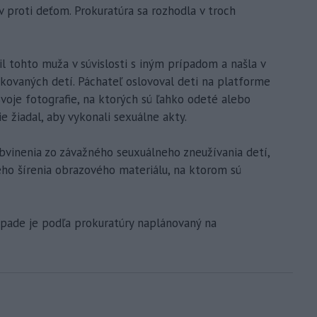
 proti deťom. Prokuratúra sa rozhodla v troch
l tohto muža v súvislosti s iným prípadom a našla v
fikovaných detí. Páchateľ oslovoval deti na platforme
svoje fotografie, na ktorých sú ľahko odeté alebo
e žiadal, aby vykonali sexuálne akty.
 obvinenia zo závažného seuxuálneho zneužívania detí,
ého šírenia obrazového materiálu, na ktorom sú
pade je podľa prokuratúry naplánovaný na