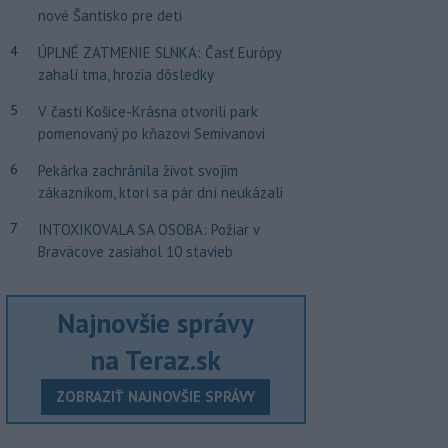
nové Šantisko pre deti
4
ÚPLNÉ ZATMENIE SLNKA: Časť Európy
zahalí tma, hrozia dôsledky
5
V časti Košice-Krásna otvorili park
pomenovaný po kňazovi Semivanovi
6
Pekárka zachránila život svojim
zákazníkom, ktorí sa pár dní neukázali
7
INTOXIKOVALA SA OSOBA: Požiar v
Braväcove zasiahol 10 stavieb
Najnovšie správy
na Teraz.sk
ZOBRAZIŤ NAJNOVŠIE SPRÁVY