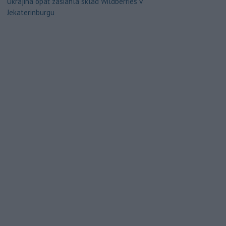
Ukrajina opäť zasiahla sklad Wildberries v
Jekaterinburgu