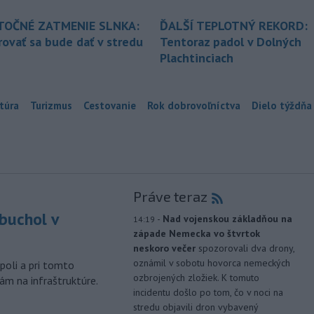
TOČNÉ ZATMENIE SLNKA:
ĎALŠÍ TEPLOTNÝ REKORD:
ovať sa bude dať v stredu
Tentoraz padol v Dolných
Plachtinciach
túra
Turizmus
Cestovanie
Rok dobrovoľníctva
Dielo týždňa
Práve teraz
buchol v
-
Nad vojenskou základňou na
14:19
západe Nemecka vo štvrtok
m
neskoro večer
spozorovali dva drony,
oznámil v sobotu hovorca nemeckých
poli a pri tomto
ozbrojených zložiek. K tomuto
ám na infraštruktúre.
incidentu došlo po tom, čo v noci na
stredu objavili dron vybavený