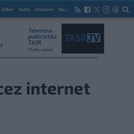
 Odber
Knihy
Útulkovo
Magazín
News Now
Archív
TASR
Televízna
publicistika
TASR
ky
Všetky relácie
ez internet