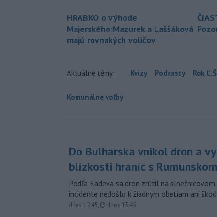
HRABKO o výhode
ČIAS
Majerského:Mazurek a Laššáková
Pozor
majú rovnakých voličov
Aktuálne témy:
Kvízy
Podcasty
Rok Ľ.Š
Komunálne voľby
Do Bulharska vnikol dron a vy
blízkosti hraníc s Rumunsko
Podľa Radeva sa dron zrútil na slnečnicovom 
incidente nedošlo k žiadnym obetiam ani škod
aktualizované
dnes 12:45
,
dnes 13:45