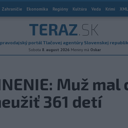
Zahraničie
Ekonomika
Regióny
Kultúra
Veda
Krimi
XML
TERAZ
.SK
pravodajský portál Tlačovej agentúry Slovenskej republi
Sobota
8. august 2026
Meniny má
Oskar
NENIE: Muž mal c
eužiť 361 detí