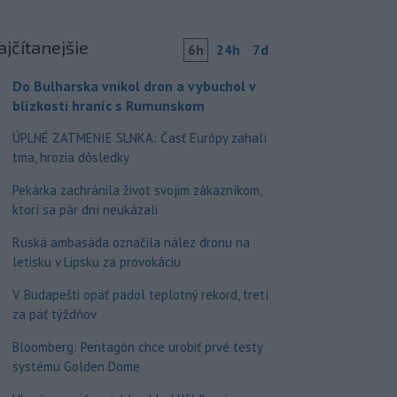
ajčítanejšie
6h
24h
7d
Do Bulharska vnikol dron a vybuchol v
blízkosti hraníc s Rumunskom
ÚPLNÉ ZATMENIE SLNKA: Časť Európy zahalí
tma, hrozia dôsledky
Pekárka zachránila život svojim zákazníkom,
ktorí sa pár dní neukázali
Ruská ambasáda označila nález dronu na
letisku v Lipsku za provokáciu
V Budapešti opäť padol teplotný rekord, tretí
za päť týždňov
Bloomberg: Pentagón chce urobiť prvé testy
systému Golden Dome