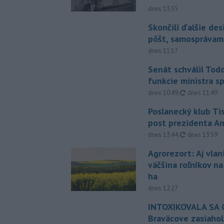
dnes 13:55
Skončili ďalšie de
pôšt, samosprávam
dnes 11:17
Senát schválil Tod
funkcie ministra sp
aktualizovan
dnes 10:49
,
dnes 11:49
Poslanecký klub Ti
post prezidenta A
aktualizovan
dnes 13:44
,
dnes 13:59
Agrorezort: Aj vlan
väčšina roľníkov n
ha
dnes 12:27
INTOXIKOVALA SA O
Braväcove zasiahol