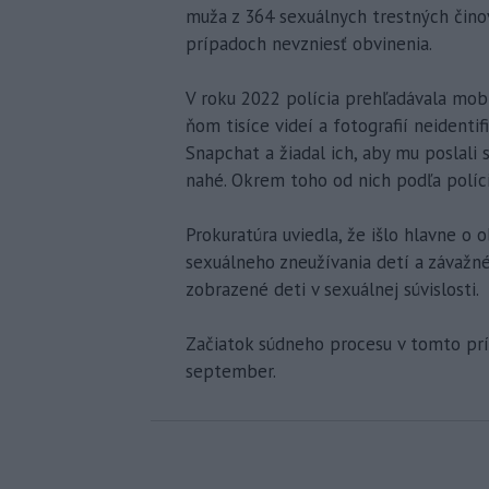
muža z 364 sexuálnych trestných činov
prípadoch nevzniesť obvinenia.
V roku 2022 polícia prehľadávala mobi
ňom tisíce videí a fotografií neidenti
Snapchat a žiadal ich, aby mu poslali 
nahé. Okrem toho od nich podľa políci
Prokuratúra uviedla, že išlo hlavne o
sexuálneho zneužívania detí a závažn
zobrazené deti v sexuálnej súvislosti.
Začiatok súdneho procesu v tomto prí
september.