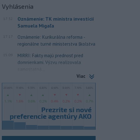
Vyhlásenia
Oznámenie: TK ministra investícií
17:32
Samuela Migaľa
17:17
Oznámenie: Kurikurálna reforma -
regionálne turné ministerstva školstva
15:09
MIRRI: Fakty majú prednosť pred
domnienkami. Výzvu realizovala
samostatná...
Viac