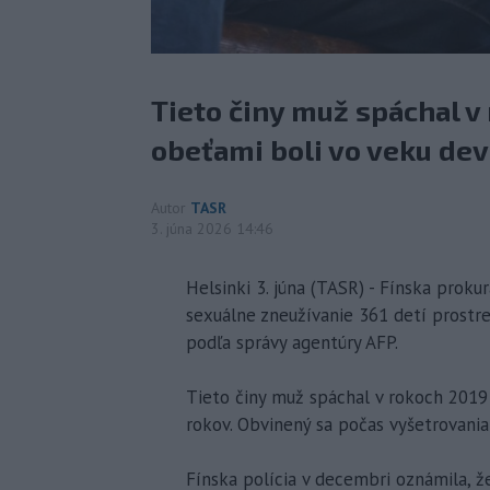
Tieto činy muž spáchal v
obeťami boli vo veku devä
Autor
TASR
3. júna 2026 14:46
Helsinki 3. júna (TASR) - Fínska proku
sexuálne zneužívanie 361 detí prostr
podľa správy agentúry AFP.
Tieto činy muž spáchal v rokoch 2019
rokov. Obvinený sa počas vyšetrovania
Fínska polícia v decembri oznámila, ž