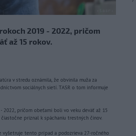
7
 rokoch 2019 - 2022, pričom
ť až 15 rokov.
ratúra v stredu oznámila, že obvinila muža za
edníctvom sociálnych sietí. TASR o tom informuje
 - 2022, pričom obeťami boli vo veku deväť až 15
 čiastočne priznal k spáchaniu trestných činov.
e vyšetruje tento prípad a podozrieva 27-ročného