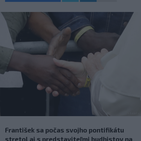
František sa počas svojho pontifikátu
stretol aj s predstaviteľmi budhistov na