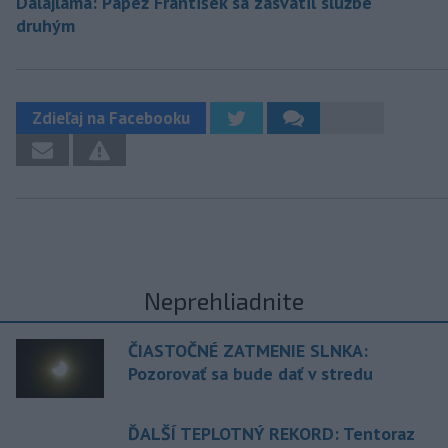
Dalajláma: Pápež František sa zasvätil službe
druhým
Zdieľaj na Facebooku
Neprehliadnite
ČIASTOČNÉ ZATMENIE SLNKA:
Pozorovať sa bude dať v stredu
ĎALŠÍ TEPLOTNÝ REKORD: Tentoraz