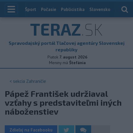
Index
Šport
Počasie
Publicistika
Slovensko
Zahranič
TERAZ
.SK
Spravodajský portál Tlačovej agentúry Slovenskej
republiky
Piatok
7. august 2026
Meniny má
Štefánia
< sekcia
Zahraničie
Pápež František udržiaval
vzťahy s predstaviteľmi iných
náboženstiev
Zdieľaj na Facebooku