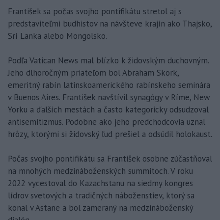
František sa počas svojho pontifikátu stretol aj s
predstaviteľmi budhistov na návšteve krajín ako Thajsko,
Srí Lanka alebo Mongolsko.
Podľa Vatican News mal blízko k židovským duchovným.
Jeho dlhoročným priateľom bol Abraham Skork,
emeritný rabín latinskoamerického rabínskeho seminára
v Buenos Aires. František navštívil synagógy v Ríme, New
Yorku a ďalších mestách a často kategoricky odsudzoval
antisemitizmus. Podobne ako jeho predchodcovia uznal
hrôzy, ktorými si židovský ľud prešiel a odsúdil holokaust.
Počas svojho pontifikátu sa František osobne zúčastňoval
na mnohých medzináboženských summitoch. V roku
2022 vycestoval do Kazachstanu na siedmy kongres
lídrov svetových a tradičných náboženstiev, ktorý sa
konal v Astane a bol zameraný na medzináboženský