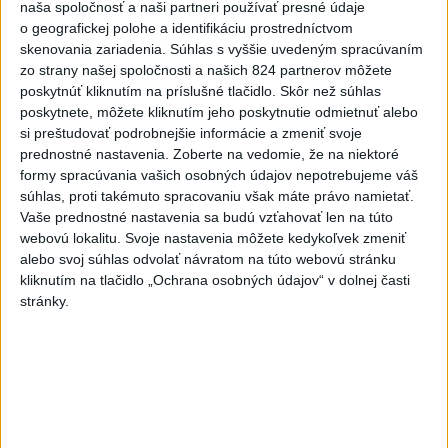
Lacko: Rastú talentovaní hráči
naša spoločnosť a naši partneri používať presné údaje
dnes 15:51
o geografickej polohe a identifikáciu prostredníctvom
skenovania zariadenia. Súhlas s vyššie uvedeným spracúvaním
Slovenky remizovali v druhom
zo strany našej spoločnosti a našich 824 partnerov môžete
poskytnúť kliknutím na príslušné tlačidlo. Skôr než súhlas
prípravnom dueli so Slovinkami
poskytnete, môžete kliknutím jeho poskytnutie odmietnuť alebo
2:2
si preštudovať podrobnejšie informácie a zmeniť svoje
aktualizované
dnes 17:13
,
dnes 19:45
prednostné nastavenia.
Zoberte na vedomie, že na niektoré
formy spracúvania vašich osobných údajov nepotrebujeme váš
Práve teraz
súhlas, proti takémuto spracovaniu však máte právo namietať.
-
Taliansky tenista Matteo Arnaldi vypadol na turnaji ATP
Vaše prednostné nastavenia sa budú vzťahovať len na túto
21:30
Masters 1000
v Montreale už v 3. kole dvojhry.
webovú lokalitu. Svoje nastavenia môžete kedykoľvek zmeniť
alebo svoj súhlas odvolať návratom na túto webovú stránku
kliknutím na tlačidlo „Ochrana osobných údajov“ v dolnej časti
Viac
Videá a prenosy TASR TV
stránky.
Deväť Slovákov zabojuje na ME v Paríži
o čo najlepšie výsledky
Viac