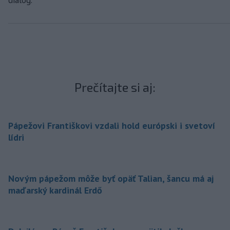
dialóg.
Prečítajte si aj:
Pápežovi Františkovi vzdali hold európski i svetoví
lídri
Novým pápežom môže byť opäť Talian, šancu má aj
maďarský kardinál Erdő