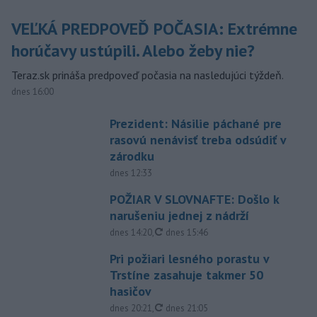
VEĽKÁ PREDPOVEĎ POČASIA: Extrémne
horúčavy ustúpili. Alebo žeby nie?
Teraz.sk prináša predpoveď počasia na nasledujúci týždeň.
dnes 16:00
Prezident: Násilie páchané pre
rasovú nenávisť treba odsúdiť v
zárodku
dnes 12:33
POŽIAR V SLOVNAFTE: Došlo k
narušeniu jednej z nádrží
aktualizované
dnes 14:20
,
dnes 15:46
Pri požiari lesného porastu v
Trstíne zasahuje takmer 50
hasičov
aktualizované
dnes 20:21
,
dnes 21:05