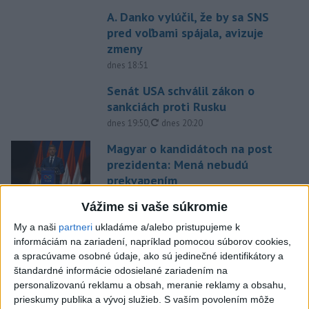
A. Danko vylúčil, že by sa SNS
pred voľbami spájala, avizuje
zmeny
dnes 18:51
Senát USA schválil zákon o
sankciách proti Rusku
aktualizované
dnes 19:50
,
dnes 20:20
Magyar o kandidátoch na post
prezidenta: Mená nebudú
prekvapením
dnes 17:31
Vážime si vaše súkromie
Románsky palác na Spišskom
My a naši
partneri
ukladáme a/alebo pristupujeme k
hrade sa podarilo staticky
informáciám na zariadení, napríklad pomocou súborov cookies,
zabezpečiť
a spracúvame osobné údaje, ako sú jedinečné identifikátory a
dnes 18:00
štandardné informácie odosielané zariadením na
personalizovanú reklamu a obsah, meranie reklamy a obsahu,
Slováci získali vo Vichy bronz,
prieskumy publika a vývoj služieb.
S vaším povolením môže