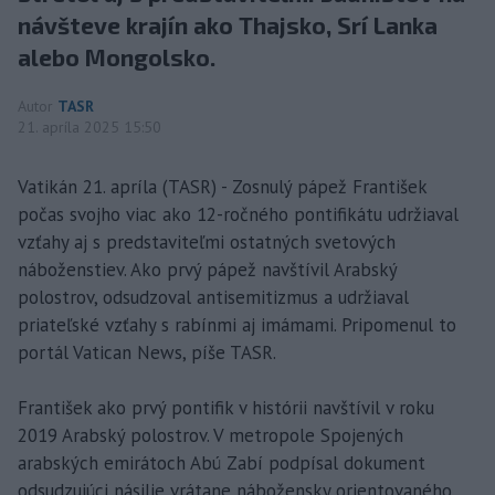
návšteve krajín ako Thajsko, Srí Lanka
alebo Mongolsko.
Autor
TASR
21. apríla 2025 15:50
Vatikán 21. apríla (TASR) - Zosnulý pápež František
počas svojho viac ako 12-ročného pontifikátu udržiaval
vzťahy aj s predstaviteľmi ostatných svetových
náboženstiev. Ako prvý pápež navštívil Arabský
polostrov, odsudzoval antisemitizmus a udržiaval
priateľské vzťahy s rabínmi aj imámami. Pripomenul to
portál Vatican News, píše TASR.
František ako prvý pontifik v histórii navštívil v roku
2019 Arabský polostrov. V metropole Spojených
arabských emirátoch Abú Zabí podpísal dokument
odsudzujúci násilie vrátane nábožensky orientovaného.