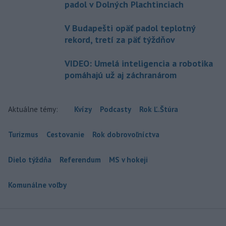
padol v Dolných Plachtinciach
V Budapešti opäť padol teplotný
rekord, tretí za päť týždňov
VIDEO: Umelá inteligencia a robotika
pomáhajú už aj záchranárom
Aktuálne témy:
Kvízy
Podcasty
Rok Ľ.Štúra
Turizmus
Cestovanie
Rok dobrovoľníctva
Dielo týždňa
Referendum
MS v hokeji
Komunálne voľby