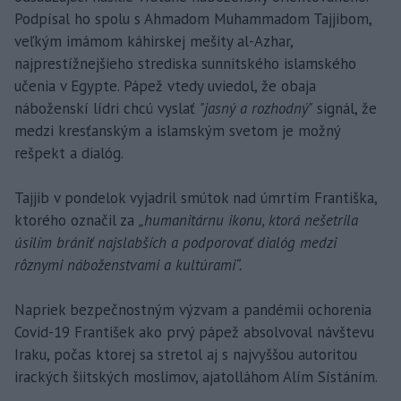
Podpísal ho spolu s Ahmadom Muhammadom Tajjibom,
veľkým imámom káhirskej mešity al-Azhar,
najprestížnejšieho strediska sunnitského islamského
učenia v Egypte. Pápež vtedy uviedol, že obaja
náboženskí lídri chcú vyslať
"jasný a rozhodný"
signál, že
medzi kresťanským a islamským svetom je možný
rešpekt a dialóg.
Tajjib v pondelok vyjadril smútok nad úmrtím Františka,
ktorého označil za
„humanitárnu ikonu, ktorá nešetrila
úsilím brániť najslabších a podporovať dialóg medzi
rôznymi náboženstvami a kultúrami“.
Napriek bezpečnostným výzvam a pandémii ochorenia
Covid-19 František ako prvý pápež absolvoval návštevu
Iraku, počas ktorej sa stretol aj s najvyššou autoritou
irackých šiitských moslimov, ajatolláhom Alím Sístáním.