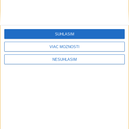
Počet poslancov Zastupiteľstva TTSK sa má napokon zvýšiť
zo 40 na 42
Polícia vyšetruje piatkovú dopravnú nehodu na D1 pri
Červeníku
SÚHLASÍM
VIAC MOŽNOSTÍ
NESÚHLASÍM
Neprehliadnite
NOVÝ DOMOV: Medveď Artur z
košickej zoo odchádza za hranice
Orbánová telefonovala s Blanárom a
Tarabom o pomoci na Dunaji
TEPLOTNÝ REKORD NA SLOVENSKU: