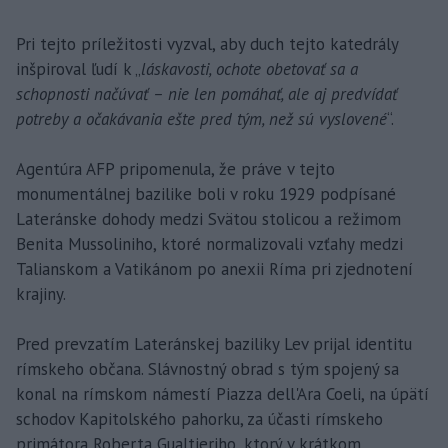
Pri tejto príležitosti vyzval, aby duch tejto katedrály
inšpiroval ľudí k „
láskavosti, ochote obetovať sa a
schopnosti načúvať – nie len pomáhať, ale aj predvídať
potreby a očakávania ešte pred tým, než sú vyslovené
“.
Agentúra AFP pripomenula, že práve v tejto
monumentálnej bazilike boli v roku 1929 podpísané
Lateránske dohody medzi Svätou stolicou a režimom
Benita Mussoliniho, ktoré normalizovali vzťahy medzi
Talianskom a Vatikánom po anexii Ríma pri zjednotení
krajiny.
Pred prevzatím Lateránskej baziliky Lev prijal identitu
rímskeho občana. Slávnostný obrad s tým spojený sa
konal na rímskom námestí Piazza dell'Ara Coeli, na úpätí
schodov Kapitolského pahorku, za účasti rímskeho
primátora Roberta Gualtieriho, ktorý v krátkom