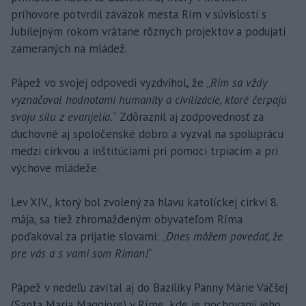
príhovore potvrdil záväzok mesta Rím v súvislosti s
Jubilejným rokom vrátane rôznych projektov a podujatí
zameraných na mládež.
Pápež vo svojej odpovedi vyzdvihol, že „
Rím sa vždy
vyznačoval hodnotami humanity a civilizácie, ktoré čerpajú
svoju silu z evanjelia.
“ Zdôraznil aj zodpovednosť za
duchovné aj spoločenské dobro a vyzval na spoluprácu
medzi cirkvou a inštitúciami pri pomoci trpiacim a pri
výchove mládeže.
Lev XIV., ktorý bol zvolený za hlavu katolíckej cirkvi 8.
mája, sa tiež zhromaždeným obyvateľom Ríma
poďakoval za prijatie slovami: „
Dnes môžem povedať, že
pre vás a s vami som Riman!
“
Pápež v nedeľu zavítal aj do Baziliky Panny Márie Väčšej
(Santa Maria Maggiore) v Ríme, kde je pochovaný jeho