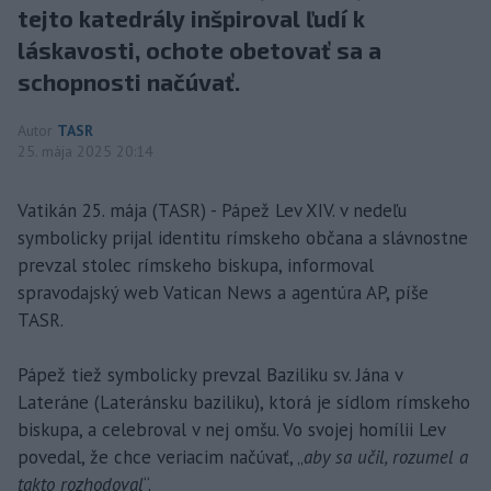
tejto katedrály inšpiroval ľudí k
láskavosti, ochote obetovať sa a
schopnosti načúvať.
Autor
TASR
25. mája 2025 20:14
Vatikán 25. mája (TASR) - Pápež Lev XIV. v nedeľu
symbolicky prijal identitu rímskeho občana a slávnostne
prevzal stolec rímskeho biskupa, informoval
spravodajský web Vatican News a agentúra AP, píše
TASR.
Pápež tiež symbolicky prevzal Baziliku sv. Jána v
Lateráne (Lateránsku baziliku), ktorá je sídlom rímskeho
biskupa, a celebroval v nej omšu. Vo svojej homílii Lev
povedal, že chce veriacim načúvať, „
aby sa učil, rozumel a
takto rozhodoval
“.