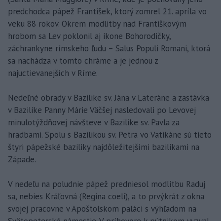
predchodca pápež František, ktorý zomrel 21. apríla vo
veku 88 rokov. Okrem modlitby nad Františkovým
hrobom sa Lev poklonil aj ikone Bohorodičky,
záchrankyne rímskeho ľudu – Salus Populi Romani, ktorá
sa nachádza v tomto chráme a je jednou z
najuctievanejších v Ríme.
Nedeľné obrady v Bazilike sv. Jána v Lateráne a zastávka
v Bazilike Panny Márie Väčšej nasledovali po Levovej
minulotýždňovej návšteve v Bazilike sv. Pavla za
hradbami. Spolu s Bazilikou sv. Petra vo Vatikáne sú tieto
štyri pápežské baziliky najdôležitejšími bazilikami na
Západe.
V nedeľu na poludnie pápež predniesol modlitbu Raduj
sa, nebies Kráľovná (Regina coeli), a to prvýkrát z okna
svojej pracovne v Apoštolskom paláci s výhľadom na