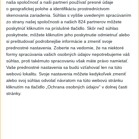
(správa, PODCAST, VIDEO)
naša spoločnosť a naši partneri používať presné údaje
o geografickej polohe a identifikáciu prostredníctvom
dnes 6:00
skenovania zariadenia. Súhlas s vyššie uvedeným spracúvaním
zo strany našej spoločnosti a našich 824 partnerov môžete
Od septembra sa AI gramotnosť
poskytnúť kliknutím na príslušné tlačidlo. Skôr než súhlas
stane súčasťou vzdelávania na
poskytnete, môžete kliknutím jeho poskytnutie odmietnuť alebo
ZŠ
si preštudovať podrobnejšie informácie a zmeniť svoje
dnes 10:53
prednostné nastavenia.
Zoberte na vedomie, že na niektoré
formy spracúvania vašich osobných údajov nepotrebujeme váš
USA plánujú poskytnúť Kolumbii
súhlas, proti takémuto spracovaniu však máte právo namietať.
pomoc vo výške jednej miliardy
Vaše prednostné nastavenia sa budú vzťahovať len na túto
dolárov
webovú lokalitu. Svoje nastavenia môžete kedykoľvek zmeniť
dnes 10:02
alebo svoj súhlas odvolať návratom na túto webovú stránku
kliknutím na tlačidlo „Ochrana osobných údajov“ v dolnej časti
Skončili ďalšie desiatky
stránky.
menších pôšt, samosprávam sa
to nepáči
dnes 11:17
Do Bulharska vnikol dron a
vybuchol v blízkosti hraníc s
Rumunskom