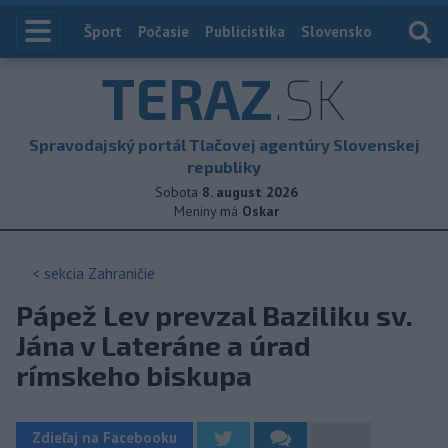
Index
Šport
Počasie
Publicistika
Slovensko
Zahranič
TERAZ
.SK
Spravodajský portál Tlačovej agentúry Slovenskej
republiky
Sobota
8. august 2026
Meniny má
Oskar
< sekcia
Zahraničie
Pápež Lev prevzal Baziliku sv.
Jána v Lateráne a úrad
rímskeho biskupa
Zdieľaj na Facebooku