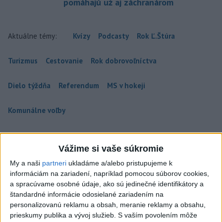
pomáhajú už aj záchranárom
Aktuálne témy:
Kvízy
Podcasty
Rok Ľ.Štúra
Turizmus
Cestovanie
Rok dobrovoľníctva
Dielo týždňa
Referendum
MS v hokeji
Komunálne voľby
Vážime si vaše súkromie
My a naši
partneri
ukladáme a/alebo pristupujeme k
HRABKO o výhode Majerského:Mazurek
informáciám na zariadení, napríklad pomocou súborov cookies,
a Laššáková majú rovnakých voličov
a spracúvame osobné údaje, ako sú jedinečné identifikátory a
štandardné informácie odosielané zariadením na
Podľa Hrabka sú z hľadiska podpory voličov najsilnejšími
personalizovanú reklamu a obsah, meranie reklamy a obsahu,
kandidátmi na predsedu VÚC Majerský, Mazurek a Laššáková
prieskumy publika a vývoj služieb.
S vaším povolením môže