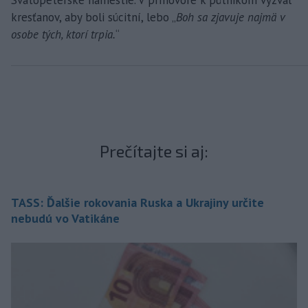
Svätopeterské námestie. V príhovore k pútnikom vyzval
kresťanov, aby boli súcitní, lebo „
Boh sa zjavuje najmä v
osobe tých, ktorí trpia.
“
Prečítajte si aj:
TASS: Ďalšie rokovania Ruska a Ukrajiny určite
nebudú vo Vatikáne