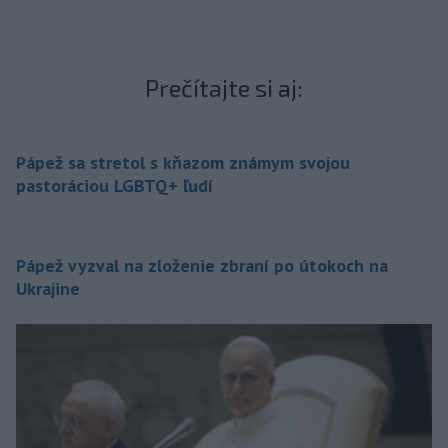
Prečítajte si aj:
Pápež sa stretol s kňazom známym svojou
pastoráciou LGBTQ+ ľudí
Pápež vyzval na zloženie zbraní po útokoch na
Ukrajine