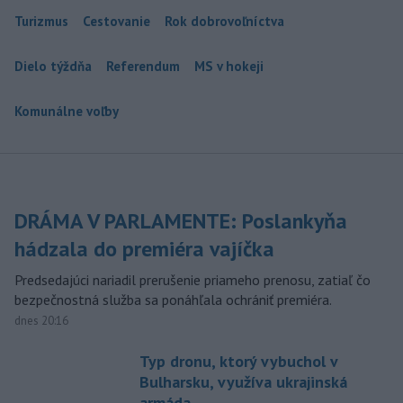
Turizmus
Cestovanie
Rok dobrovoľníctva
Dielo týždňa
Referendum
MS v hokeji
Komunálne voľby
DRÁMA V PARLAMENTE: Poslankyňa
hádzala do premiéra vajíčka
Predsedajúci nariadil prerušenie priameho prenosu, zatiaľ čo
bezpečnostná služba sa ponáhľala ochrániť premiéra.
dnes 20:16
Typ dronu, ktorý vybuchol v
Bulharsku, využíva ukrajinská
armáda