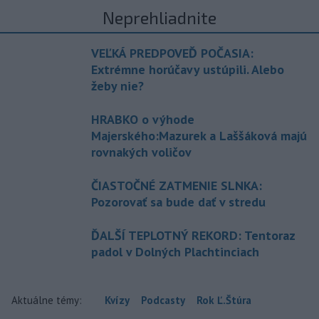
Neprehliadnite
VEĽKÁ PREDPOVEĎ POČASIA:
Extrémne horúčavy ustúpili. Alebo
žeby nie?
HRABKO o výhode
Majerského:Mazurek a Laššáková majú
rovnakých voličov
ČIASTOČNÉ ZATMENIE SLNKA:
Pozorovať sa bude dať v stredu
ĎALŠÍ TEPLOTNÝ REKORD: Tentoraz
padol v Dolných Plachtinciach
Aktuálne témy:
Kvízy
Podcasty
Rok Ľ.Štúra