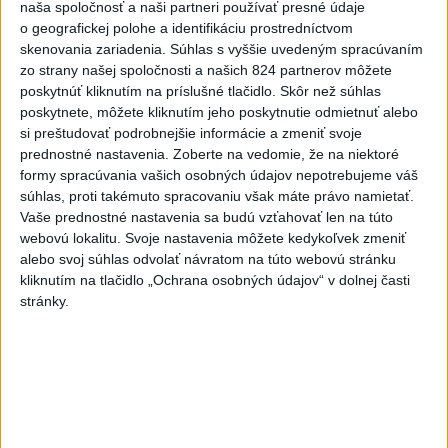
naša spoločnosť a naši partneri používať presné údaje
NEŠŤASTNÝ PÁD:Záchranári
o geografickej polohe a identifikáciu prostredníctvom
pomáhali 25-ročnej žene,
skenovania zariadenia. Súhlas s vyššie uvedeným spracúvaním
skončila v nemocnici
zo strany našej spoločnosti a našich 824 partnerov môžete
dnes 19:10
poskytnúť kliknutím na príslušné tlačidlo. Skôr než súhlas
poskytnete, môžete kliknutím jeho poskytnutie odmietnuť alebo
MLADÍK VYPADOL Z FERRATY:
si preštudovať podrobnejšie informácie a zmeniť svoje
Na Skalke pri Kremnici
prednostné nastavenia.
Zoberte na vedomie, že na niektoré
zasahovali záchranári
formy spracúvania vašich osobných údajov nepotrebujeme váš
dnes 17:19
súhlas, proti takémuto spracovaniu však máte právo namietať.
Vaše prednostné nastavenia sa budú vzťahovať len na túto
Omán: Rokovania o
webovú lokalitu. Svoje nastavenia môžete kedykoľvek zmeniť
Hormuzskom prielive sú
alebo svoj súhlas odvolať návratom na túto webovú stránku
pozitívne a konštruktívne
kliknutím na tlačidlo „Ochrana osobných údajov“ v dolnej časti
stránky.
dnes 19:24
STOVKY NASADENÝCH
HASIČOV: Zasahujú pri lesnom
požiari v Andalúzii
dnes 17:13
Práve teraz