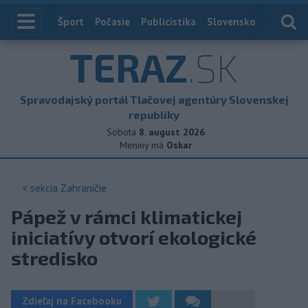
Index
Šport
Počasie
Publicistika
Slovensko
Zahranič
TERAZ
.SK
Spravodajský portál Tlačovej agentúry Slovenskej
republiky
Sobota
8. august 2026
Meniny má
Oskar
< sekcia
Zahraničie
Pápež v rámci klimatickej
iniciatívy otvorí ekologické
stredisko
Zdieľaj na Facebooku