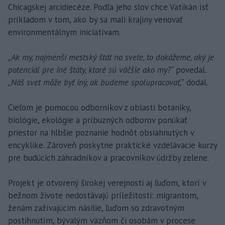
Chicagskej arcidiecéze. Podľa jeho slov chce Vatikán ísť
príkladom v tom, ako by sa mali krajiny venovať
environmentálnym iniciatívam.
„Ak my, najmenší mestský štát na svete, to dokážeme, aký je
potenciál pre iné štáty, ktoré sú väčšie ako my?“
povedal.
„Náš svet môže byť iný, ak budeme spolupracovať,“
dodal.
Cieľom je pomocou odborníkov z oblasti botaniky,
biológie, ekológie a príbuzných odborov ponúkať
priestor na hlbšie poznanie hodnôt obsiahnutých v
encyklike. Zároveň poskytne praktické vzdelávacie kurzy
pre budúcich záhradníkov a pracovníkov údržby zelene.
Projekt je otvorený širokej verejnosti aj ľuďom, ktorí v
bežnom živote nedostávajú príležitosti: migrantom,
ženám zažívajúcim násilie, ľuďom so zdravotným
postihnutím, bývalým väzňom či osobám v procese