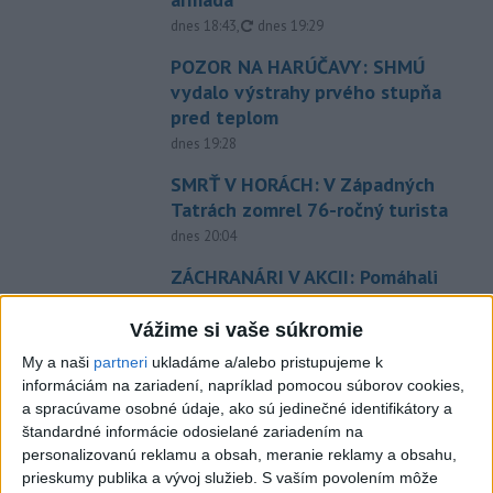
aktualizované
dnes 18:43
,
dnes 19:29
POZOR NA HARÚČAVY: SHMÚ
vydalo výstrahy prvého stupňa
pred teplom
dnes 19:28
SMRŤ V HORÁCH: V Západných
Tatrách zomrel 76-ročný turista
dnes 20:04
ZÁCHRANÁRI V AKCII: Pomáhali
dvom poľským turistkám, obe
utrpeli úrazy
Vážime si vaše súkromie
dnes 18:39
My a naši
partneri
ukladáme a/alebo pristupujeme k
informáciám na zariadení, napríklad pomocou súborov cookies,
VODIČI, POZOR: Festival
a spracúvame osobné údaje, ako sú jedinečné identifikátory a
Lovestream spôsobuje v
štandardné informácie odosielané zariadením na
Bratislave kolóny
personalizovanú reklamu a obsah, meranie reklamy a obsahu,
dnes 17:01
prieskumy publika a vývoj služieb.
S vaším povolením môže