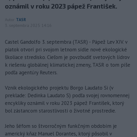
oznámil v roku 2023 pápež František.
Autor
TASR
3. septembra 2025 14:16
Castel Gandolfo 3. septembra (TASR) - Pápež Lev XIV. v
piatok otvorí pri svojom letnom sídle nové ekologické
školiace stredisko. Cieľom je povzbudiť svetových lídrov
k riešeniu globálnej klimatickej zmeny, TASR o tom píše
podľa agentúry Reuters.
Vznik ekologického projektu Borgo Laudato Si (v
preklade: Dedinka Laudato S) podľa svojej rovnomennej
encykliky oznámil v roku 2023 pápež František, ktorý
bol zástancom starostlivosti o životné prostredie.
Jeho šéfom so štvorročným funkčným obdobím je
americký kňaz Manuel Dorantes, ktorý pôsobil v