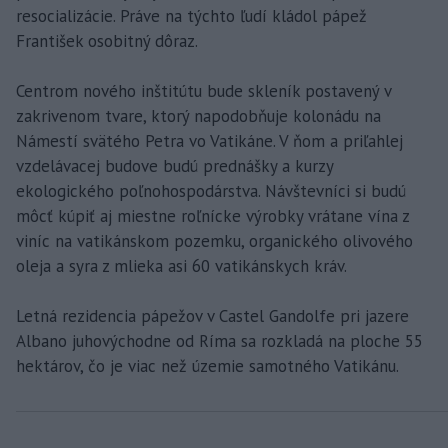
resocializácie. Práve na týchto ľudí kládol pápež
František osobitný dôraz.
Centrom nového inštitútu bude skleník postavený v
zakrivenom tvare, ktorý napodobňuje kolonádu na
Námestí svätého Petra vo Vatikáne. V ňom a priľahlej
vzdelávacej budove budú prednášky a kurzy
ekologického poľnohospodárstva. Návštevníci si budú
môcť kúpiť aj miestne roľnícke výrobky vrátane vína z
viníc na vatikánskom pozemku, organického olivového
oleja a syra z mlieka asi 60 vatikánskych kráv.
Letná rezidencia pápežov v Castel Gandolfe pri jazere
Albano juhovýchodne od Ríma sa rozkladá na ploche 55
hektárov, čo je viac než územie samotného Vatikánu.