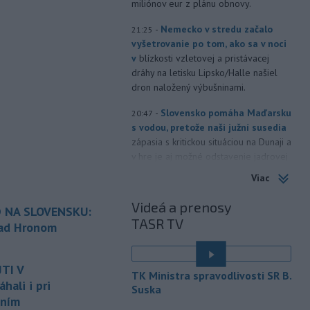
miliónov eur z plánu obnovy.
-
Nemecko v stredu začalo
21:25
vyšetrovanie po tom, ako sa v noci
v
blízkosti vzletovej a pristávacej
dráhy na letisku Lipsko/Halle našiel
dron naložený výbušninami.
-
Slovensko pomáha Maďarsku
20:47
s vodou, pretože naši južní susedia
zápasia s kritickou situáciou na Dunaji a
v hre je aj možné odstavenie jadrovej
elektrárne.
Viac
-
Litovská pohraničná stráž
20:17
Videá a prenosy
 NA SLOVENSKU:
objavila ďalší podzemný tunel,
TASR TV
ktorý mal
slúžiť na nelegálne
nad Hronom
prevádzanie migrantov z Bieloruska
é
na územie tohto členského štátu
TI V
Európskej únie.
TK Ministra spravodlivosti SR B.
ali i pri
Suska
-
Ruská dezinformačná
20:08
aním
kampaň sa vo Francúzsku zamerala