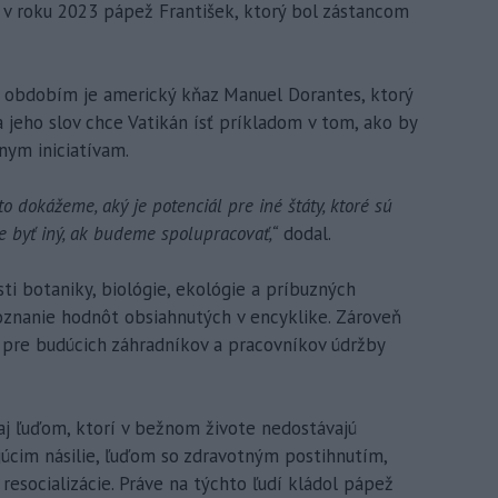
 v roku 2023 pápež František, ktorý bol zástancom
obdobím je americký kňaz Manuel Dorantes, ktorý
a jeho slov chce Vatikán ísť príkladom v tom, ako by
nym iniciatívam.
to dokážeme, aký je potenciál pre iné štáty, ktoré sú
 byť iný, ak budeme spolupracovať,“
dodal.
i botaniky, biológie, ekológie a príbuzných
oznanie hodnôt obsiahnutých v encyklike. Zároveň
 pre budúcich záhradníkov a pracovníkov údržby
 aj ľuďom, ktorí v bežnom živote nedostávajú
júcim násilie, ľuďom so zdravotným postihnutím,
esocializácie. Práve na týchto ľudí kládol pápež