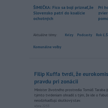
ŠIMEČKA: Fico sa bojí priznať,že
Pri h
Slovensko patrí do koalície
zvier
ochotných
pomo
Aktuálne témy:
Kvízy
Podcasty
Rok Ľ.Š
Komunálne voľby
Filip Kuffa tvrdí, že eurokomi
pravdu pri zonácii
Minister životného prostredia Tomáš Taraba (
týmto tvrdeniam ohradil s tým, že ide o fabul
neodzrkadľujú skutkový stav.
včera 22:53