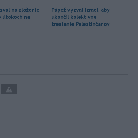
zval na zloženie
Pápež vyzval Izrael, aby
o útokoch na
ukončil kolektívne
trestanie Palestínčanov