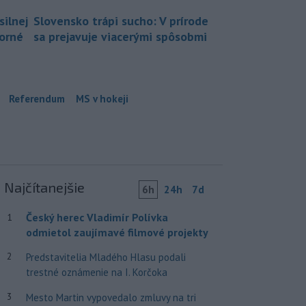
silnej
Slovensko trápi sucho: V prírode
borné
sa prejavuje viacerými spôsobmi
Referendum
MS v hokeji
Najčítanejšie
6h
24h
7d
Český herec Vladimír Polívka
1
odmietol zaujímavé filmové projekty
2
Predstavitelia Mladého Hlasu podali
trestné oznámenie na I. Korčoka
3
Mesto Martin vypovedalo zmluvy na tri