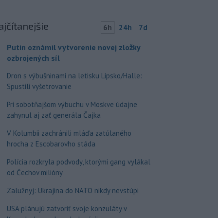
ajčítanejšie
6h
24h
7d
Putin oznámil vytvorenie novej zložky
ozbrojených síl
Dron s výbušninami na letisku Lipsko/Halle:
Spustili vyšetrovanie
Pri sobotňajšom výbuchu v Moskve údajne
zahynul aj zať generála Čajka
V Kolumbii zachránili mláďa zatúlaného
hrocha z Escobarovho stáda
Polícia rozkryla podvody, ktorými gang vylákal
od Čechov milióny
Zalužnyj: Ukrajina do NATO nikdy nevstúpi
USA plánujú zatvoriť svoje konzuláty v