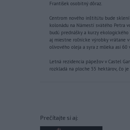
František osobitný dôraz.
Centrom nového inštitútu bude sklení
kolonádu na Námestí svätého Petra vo
budú prednášky a kurzy ekologického 
aj miestne roľnícke výrobky vrátane 
olivového oleja a syra z mlieka asi 60 
Letná rezidencia pápežov v Castel Ga
rozkladá na ploche 55 hektárov, čo j
Prečítajte si aj: