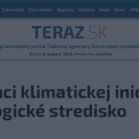
Zahraničie
Ekonomika
Regióny
Kultúra
Veda
Krimi
XML
TERAZ
.SK
pravodajský portál Tlačovej agentúry Slovenskej republi
Štvrtok
6. august 2026
Meniny má
Jozefína
i klimatickej ini
ogické stredisko