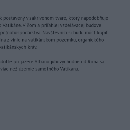
k postavený v zakrivenom tvare, ktorý napodobňuje
 Vatikáne. V ňom a priľahlej vzdelávacej budove
poľnohospodárstva. Návštevníci si budú môcť kúpiť
vína z viníc na vatikánskom pozemku, organického
vatikánskych kráv.
ndolfe pri jazere Albano juhovýchodne od Ríma sa
e viac než územie samotného Vatikánu.