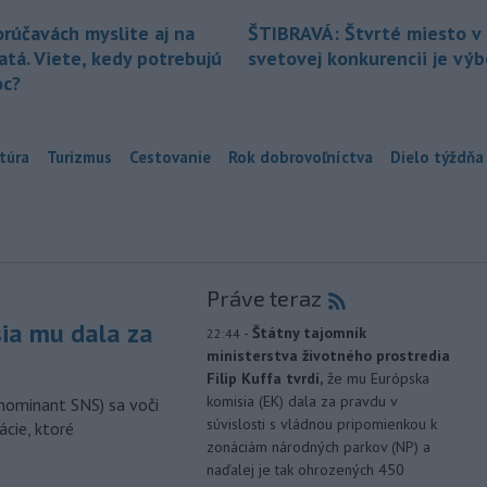
orúčavách myslite aj na
ŠTIBRAVÁ: Štvrté miesto v 
atá. Viete, kedy potrebujú
svetovej konkurencii je vý
c?
túra
Turizmus
Cestovanie
Rok dobrovoľníctva
Dielo týždňa
Práve teraz
sia mu dala za
-
Štátny tajomník
22:44
ministerstva životného prostredia
Filip Kuffa tvrdí,
že mu Európska
komisia (EK) dala za pravdu v
nominant SNS) sa voči
súvislosti s vládnou pripomienkou k
ácie, ktoré
zonáciám národných parkov (NP) a
naďalej je tak ohrozených 450