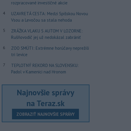
rozpracované investičné akcie
4
UZAVRETÁ CESTA: Medzi Spišskou Novou
Vsou a Levočou sa stala nehoda
5
ZRÁŽKA VLAKU S AUTOM V LOZORNE:
Rušňovodič jej už nedokázal zabrániť
6
ZOO SMÚTI: Extrémne horúčavy neprežili
tri levice
7
TEPLOTNÝ REKORD NA SLOVENSKU:
Padol v Kamenici nad Hronom
Najnovšie správy
na Teraz.sk
ZOBRAZIŤ NAJNOVŠIE SPRÁVY