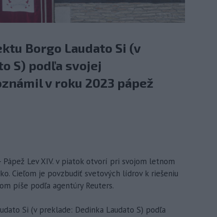
ktu Borgo Laudato Si (v
o S) podľa svojej
známil v roku 2023 pápež
 Pápež Lev XIV. v piatok otvorí pri svojom letnom
ko. Cieľom je povzbudiť svetových lídrov k riešeniu
tom píše podľa agentúry Reuters.
udato Si (v preklade: Dedinka Laudato S) podľa