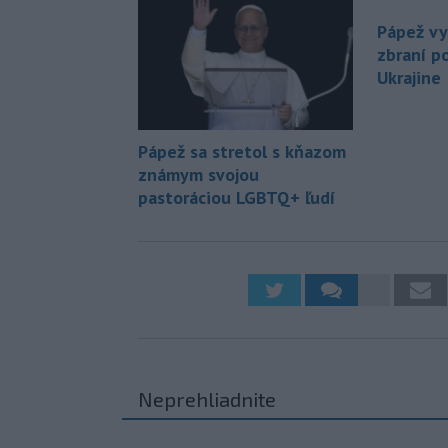
Pápež vy
zbraní p
Ukrajine
Pápež sa stretol s kňazom
známym svojou
pastoráciou LGBTQ+ ľudí
Neprehliadnite