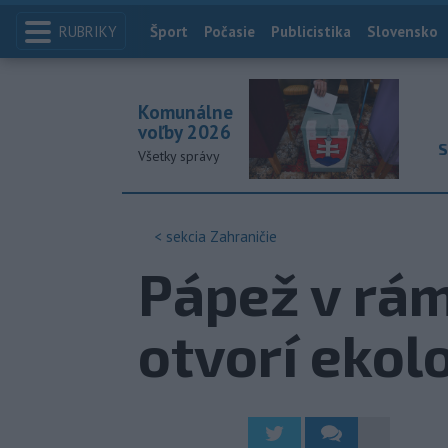
RUBRIKY
Index
Šport
Počasie
Publicistika
Slovensko
Komunálne
voľby 2026
S
Všetky správy
< sekcia
Zahraničie
Pápež v rámc
otvorí ekol