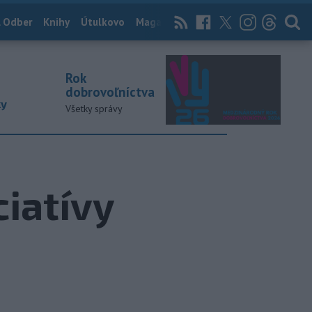
 Odber
Knihy
Útulkovo
Magazín
News Now
Archív
TASR
Rok
dobrovoľníctva
ky
Všetky správy
ciatívy