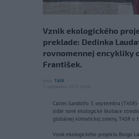
Vznik ekologického proje
preklade: Dedinka Laudat
rovnomennej encykliky o
František.
Autor
TASR
3. septembra 2025 14:16
Castel Gandolfo 3. septembra (TASR) -
sídle nové ekologické školiace stredis
globálnej klimatickej zmeny, TASR o 
Vznik ekologického projektu Borgo La