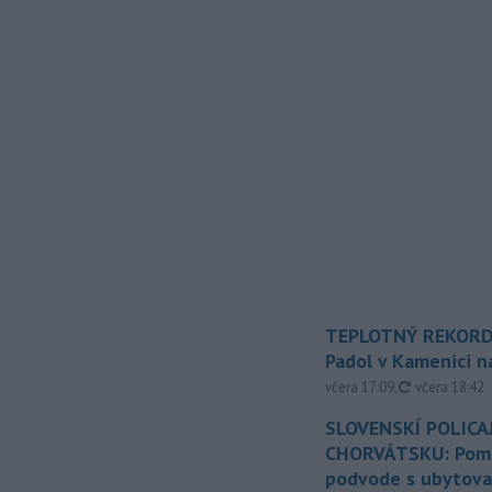
TEPLOTNÝ REKORD
Padol v Kamenici 
aktualizovan
včera 17:09
,
včera 18:42
SLOVENSKÍ POLICAJ
CHORVÁTSKU: Pomáh
podvode s ubytov