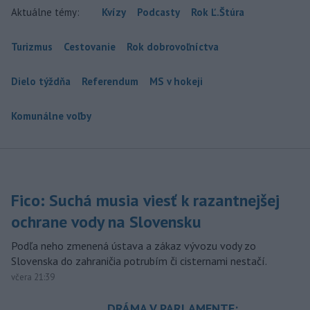
Aktuálne témy:
Kvízy
Podcasty
Rok Ľ.Štúra
Turizmus
Cestovanie
Rok dobrovoľníctva
Dielo týždňa
Referendum
MS v hokeji
Komunálne voľby
Fico: Suchá musia viesť k razantnejšej
ochrane vody na Slovensku
Podľa neho zmenená ústava a zákaz vývozu vody zo
Slovenska do zahraničia potrubím či cisternami nestačí.
včera 21:39
DRÁMA V PARLAMENTE: