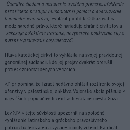
„
Úpenlivo žiadam o nastolenie trvalého prímeria, uľahčenie
bezpečného prístupu humanitárnej pomoci a dodržiavanie
humanitárneho práva
,“ vyhlásil pontifik. Odkazoval na
medzinárodné právo, ktoré nariaďuje chrániť civilistov a
„
zakazuje kolektívne trestanie, nevyberavé používanie sily a
nútené vysídľovanie obyvateľstva
“.
Hlava katolíckej cirkvi to vyhlásila na svojej pravidelnej
generálnej audiencii, kde jej prejav dvakrát prerušil
potlesk zhromaždených veriacich.
AP pripomína, že Izrael nedávno ohlásil rozšírenie svojej
ofenzívy v palestínskej enkláve. Vojenské akcie plánuje v
najväčších populačných centrách vrátane mesta Gaza.
Lev XIV. v tejto súvislosti upozornil na spoločné
vyhlásenie latinského a gréckeho pravoslávneho
patriarchu Jeruzalema vydané minulý víkend. Kardinál