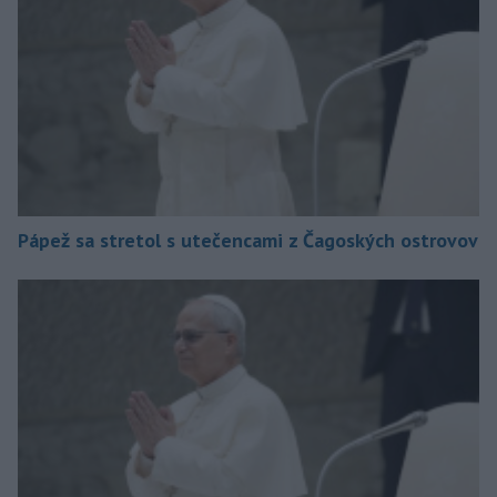
Pápež sa stretol s utečencami z Čagoských ostrovov