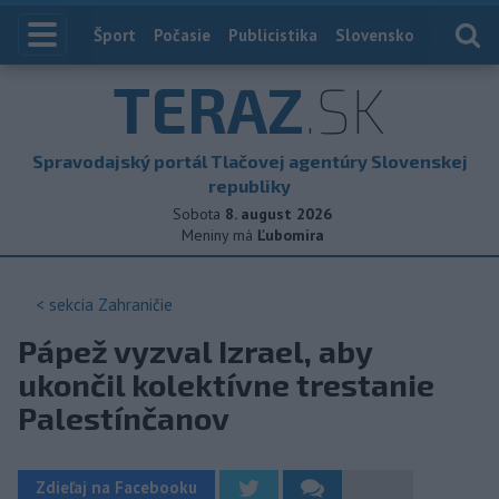
Index
Šport
Počasie
Publicistika
Slovensko
Zahranič
TERAZ
.SK
Spravodajský portál Tlačovej agentúry Slovenskej
republiky
Sobota
8. august 2026
Meniny má
Ľubomíra
< sekcia
Zahraničie
Pápež vyzval Izrael, aby
ukončil kolektívne trestanie
Palestínčanov
Zdieľaj na Facebooku