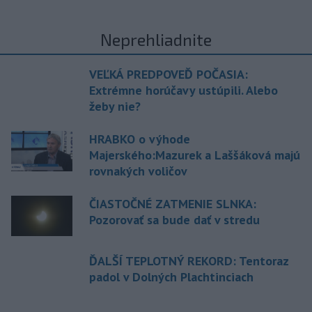
Neprehliadnite
VEĽKÁ PREDPOVEĎ POČASIA:
Extrémne horúčavy ustúpili. Alebo
žeby nie?
HRABKO o výhode
Majerského:Mazurek a Laššáková majú
rovnakých voličov
ČIASTOČNÉ ZATMENIE SLNKA:
Pozorovať sa bude dať v stredu
ĎALŠÍ TEPLOTNÝ REKORD: Tentoraz
padol v Dolných Plachtinciach