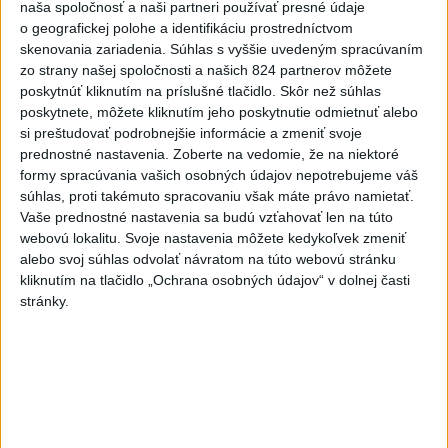
utrpeli úrazy
naša spoločnosť a naši partneri používať presné údaje
včera 18:39
o geografickej polohe a identifikáciu prostredníctvom
skenovania zariadenia. Súhlas s vyššie uvedeným spracúvaním
NEŠŤASTNÝ PÁD:Záchranári
zo strany našej spoločnosti a našich 824 partnerov môžete
pomáhali 25-ročnej žene,
poskytnúť kliknutím na príslušné tlačidlo. Skôr než súhlas
skončila v nemocnici
poskytnete, môžete kliknutím jeho poskytnutie odmietnuť alebo
včera 19:10
si preštudovať podrobnejšie informácie a zmeniť svoje
prednostné nastavenia.
Zoberte na vedomie, že na niektoré
MLADÍK VYPADOL Z FERRATY:
formy spracúvania vašich osobných údajov nepotrebujeme váš
Na Skalke pri Kremnici
súhlas, proti takémuto spracovaniu však máte právo namietať.
zasahovali záchranári
Vaše prednostné nastavenia sa budú vzťahovať len na túto
webovú lokalitu. Svoje nastavenia môžete kedykoľvek zmeniť
včera 17:19
alebo svoj súhlas odvolať návratom na túto webovú stránku
Omán: Rokovania o
kliknutím na tlačidlo „Ochrana osobných údajov“ v dolnej časti
Hormuzskom prielive sú
stránky.
pozitívne a konštruktívne
včera 19:24
STOVKY NASADENÝCH
HASIČOV: Zasahujú pri lesnom
požiari v Andalúzii