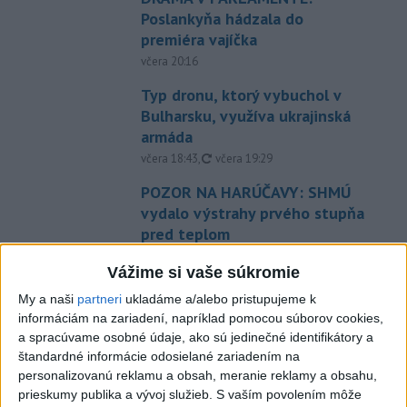
Poslankyňa hádzala do
premiéra vajíčka
včera 20:16
Typ dronu, ktorý vybuchol v
Bulharsku, využíva ukrajinská
armáda
aktualizované
včera 18:43
,
včera 19:29
POZOR NA HARÚČAVY: SHMÚ
vydalo výstrahy prvého stupňa
pred teplom
včera 19:28
Vážime si vaše súkromie
SMRŤ V HORÁCH: V Západných
My a naši
partneri
ukladáme a/alebo pristupujeme k
Tatrách zomrel 76-ročný turista
informáciám na zariadení, napríklad pomocou súborov cookies,
včera 20:04
a spracúvame osobné údaje, ako sú jedinečné identifikátory a
štandardné informácie odosielané zariadením na
ZÁCHRANÁRI V AKCII: Pomáhali
personalizovanú reklamu a obsah, meranie reklamy a obsahu,
dvom poľským turistkám, obe
prieskumy publika a vývoj služieb.
S vaším povolením môže