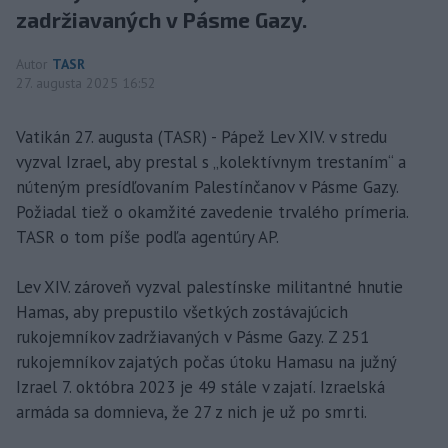
zadržiavaných v Pásme Gazy.
Autor
TASR
27. augusta 2025 16:52
Vatikán 27. augusta (TASR) - Pápež Lev XIV. v stredu
vyzval Izrael, aby prestal s „kolektívnym trestaním“ a
núteným presídľovaním Palestínčanov v Pásme Gazy.
Požiadal tiež o okamžité zavedenie trvalého prímeria.
TASR o tom píše podľa agentúry AP.
Lev XIV. zároveň vyzval palestínske militantné hnutie
Hamas, aby prepustilo všetkých zostávajúcich
rukojemníkov zadržiavaných v Pásme Gazy. Z 251
rukojemníkov zajatých počas útoku Hamasu na južný
Izrael 7. októbra 2023 je 49 stále v zajatí. Izraelská
armáda sa domnieva, že 27 z nich je už po smrti.