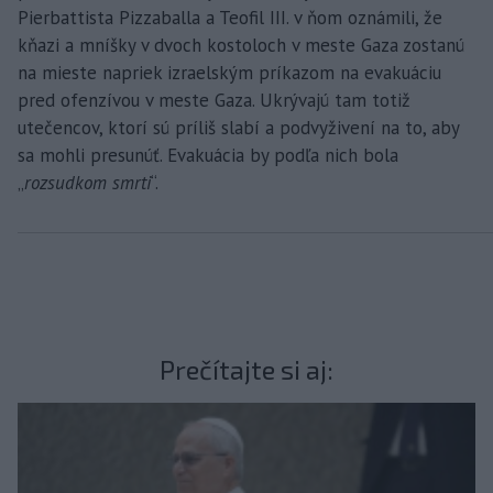
Pierbattista Pizzaballa a Teofil III. v ňom oznámili, že
kňazi a mníšky v dvoch kostoloch v meste Gaza zostanú
na mieste napriek izraelským príkazom na evakuáciu
pred ofenzívou v meste Gaza. Ukrývajú tam totiž
utečencov, ktorí sú príliš slabí a podvyživení na to, aby
sa mohli presunúť. Evakuácia by podľa nich bola
„
rozsudkom smrti
“.
Prečítajte si aj: