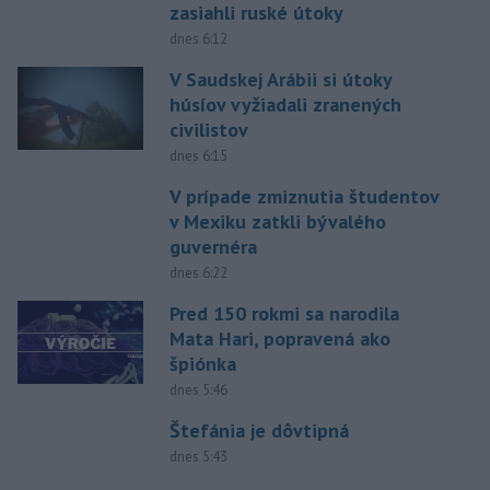
zasiahli ruské útoky
dnes 6:12
V Saudskej Arábii si útoky
húsíov vyžiadali zranených
civilistov
dnes 6:15
V prípade zmiznutia študentov
v Mexiku zatkli bývalého
guvernéra
dnes 6:22
Pred 150 rokmi sa narodila
Mata Hari, popravená ako
špiónka
dnes 5:46
Štefánia je dôvtipná
dnes 5:43