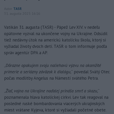
Autor
TASR
31. augusta 2025 16:16
Vatikán 31. augusta (TASR) - Pápež Lev XIV. v nedeľu
opätovne vyzval na ukončene vojny na Ukrajine. Odsúdil
tiež nedávny útok na americkú katolícku školu, ktorý si
vyžiadal životy dvoch detí. TASR o tom informuje podľa
správ agentúr DPA a AP.
„
Dôrazne opakujem svoju naliehavú výzvu na okamžité
prímerie a seriózny záväzok k dialógu,
“ povedal Svätý Otec
počas modlitby Angelus na Námestí svätého Petra.
„
Žiaľ, vojna na Ukrajine naďalej prináša smrť a skazu,
“
poznamenala hlava katolíckej cirkvi. Lev tak reagoval na
posledné ruské bombardovania viacerých ukrajinských
miest vrátane Kyjeva, ktoré si vyžiadali početné obete.