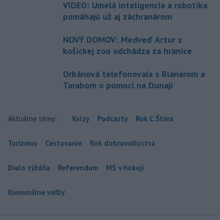
VIDEO: Umelá inteligencia a robotika
pomáhajú už aj záchranárom
NOVÝ DOMOV: Medveď Artur z
košickej zoo odchádza za hranice
Orbánová telefonovala s Blanárom a
Tarabom o pomoci na Dunaji
Aktuálne témy:
Kvízy
Podcasty
Rok Ľ.Štúra
Turizmus
Cestovanie
Rok dobrovoľníctva
Dielo týždňa
Referendum
MS v hokeji
Komunálne voľby