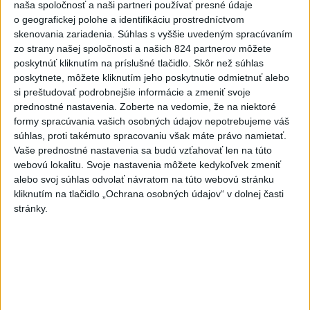
naša spoločnosť a naši partneri používať presné údaje
Viac
o geografickej polohe a identifikáciu prostredníctvom
Najčítanejšie
skenovania zariadenia. Súhlas s vyššie uvedeným spracúvaním
zo strany našej spoločnosti a našich 824 partnerov môžete
6h
24h
7d
poskytnúť kliknutím na príslušné tlačidlo. Skôr než súhlas
poskytnete, môžete kliknutím jeho poskytnutie odmietnuť alebo
Kruhová križovatka v Poprade v smere z
1
si preštudovať podrobnejšie informácie a zmeniť svoje
prednostné nastavenia.
Zoberte na vedomie, že na niektoré
Hozelca bude hotová budúci rok
formy spracúvania vašich osobných údajov nepotrebujeme váš
súhlas, proti takémuto spracovaniu však máte právo namietať.
2
Prešovský kraj vyzýva k využitiu bezplatného parkoviska v
Vaše prednostné nastavenia sa budú vzťahovať len na túto
Tatrách
webovú lokalitu. Svoje nastavenia môžete kedykoľvek zmeniť
alebo svoj súhlas odvolať návratom na túto webovú stránku
3
ÚPLNÉ ZATMENIE SLNKA: Časť Európy zahalí tma,
kliknutím na tlačidlo „Ochrana osobných údajov“ v dolnej časti
hrozia dôsledky
stránky.
4
V Košiciach Nad jazerom začína výstavba
chodníka,otvorili aj pumptrack
5
Mesto Martin vypovedalo zmluvy na tri rozpracované
investičné akcie