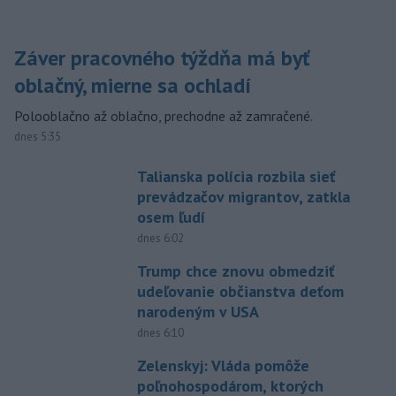
Záver pracovného týždňa má byť
oblačný, mierne sa ochladí
Polooblačno až oblačno, prechodne až zamračené.
dnes 5:35
Talianska polícia rozbila sieť
prevádzačov migrantov, zatkla
osem ľudí
dnes 6:02
Trump chce znovu obmedziť
udeľovanie občianstva deťom
narodeným v USA
dnes 6:10
Zelenskyj: Vláda pomôže
poľnohospodárom, ktorých