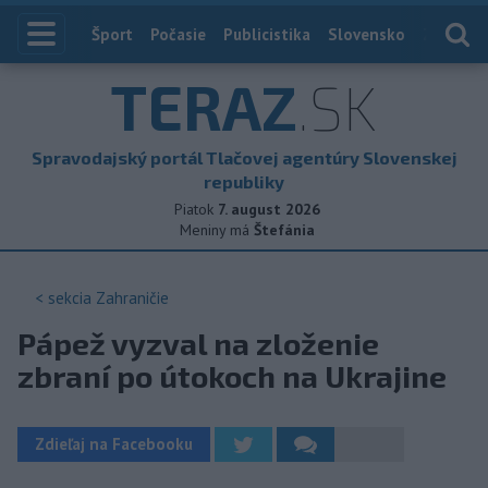
Index
Šport
Počasie
Publicistika
Slovensko
Zahranič
TERAZ
.SK
Spravodajský portál Tlačovej agentúry Slovenskej
republiky
Piatok
7. august 2026
Meniny má
Štefánia
< sekcia
Zahraničie
Pápež vyzval na zloženie
zbraní po útokoch na Ukrajine
Zdieľaj na Facebooku