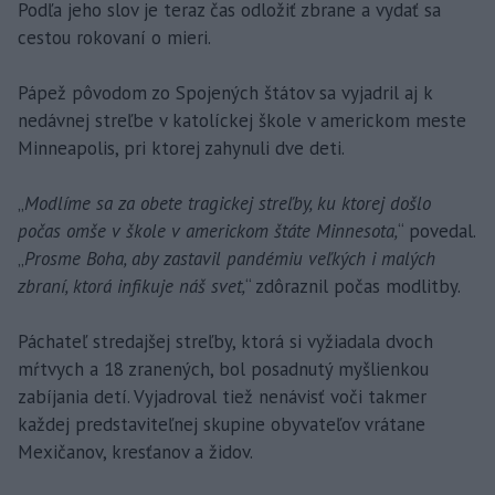
Podľa jeho slov je teraz čas odložiť zbrane a vydať sa
cestou rokovaní o mieri.
Pápež pôvodom zo Spojených štátov sa vyjadril aj k
nedávnej streľbe v katolíckej škole v americkom meste
Minneapolis, pri ktorej zahynuli dve deti.
„
Modlíme sa za obete tragickej streľby, ku ktorej došlo
počas omše v škole v americkom štáte Minnesota,
“ povedal.
„
Prosme Boha, aby zastavil pandémiu veľkých i malých
zbraní, ktorá infikuje náš svet,
“ zdôraznil počas modlitby.
Páchateľ stredajšej streľby, ktorá si vyžiadala dvoch
mŕtvych a 18 zranených, bol posadnutý myšlienkou
zabíjania detí. Vyjadroval tiež nenávisť voči takmer
každej predstaviteľnej skupine obyvateľov vrátane
Mexičanov, kresťanov a židov.