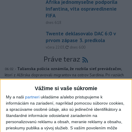
Afrika jednomyseľne podporila
Infantina, víta ospravedlnenie
FIFA
dnes 6:18
Twente deklasovalo DAC 6:0 v
prvom zápase 3. predkola
aktualizované
včera 22:03
,
dnes 6:00
Práve teraz
-
Talianska polícia oznámila, že rozbila sieť prevádzačov,
06:02
ktorí z Alžírska dopravovali migrantov na ostrov Sardínia. Pri raziách
zatkla osem ľudí, informuje TASR podľa správy agentúry AFP.
Vážime si vaše súkromie
Viac
My a naši
partneri
ukladáme a/alebo pristupujeme k
Videá a prenosy TASR TV
informáciám na zariadení, napríklad pomocou súborov cookies,
a spracúvame osobné údaje, ako sú jedinečné identifikátory a
Deväť Slovákov zabojuje na ME v Paríži
štandardné informácie odosielané zariadením na
o čo najlepšie výsledky
personalizovanú reklamu a obsah, meranie reklamy a obsahu,
prieskumy publika a vývoj služieb.
S vaším povolením môže