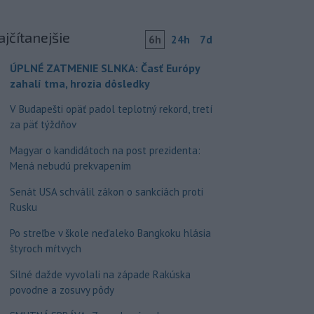
ajčítanejšie
6h
24h
7d
ÚPLNÉ ZATMENIE SLNKA: Časť Európy
zahalí tma, hrozia dôsledky
V Budapešti opäť padol teplotný rekord, tretí
za päť týždňov
Magyar o kandidátoch na post prezidenta:
Mená nebudú prekvapením
Senát USA schválil zákon o sankciách proti
Rusku
Po streľbe v škole neďaleko Bangkoku hlásia
štyroch mŕtvych
Silné dažde vyvolali na západe Rakúska
povodne a zosuvy pôdy