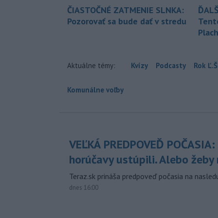
ČIASTOČNÉ ZATMENIE SLNKA:
ĎALŠ
Pozorovať sa bude dať v stredu
Tent
Plach
Aktuálne témy:
Kvízy
Podcasty
Rok Ľ.Š
Komunálne voľby
VEĽKÁ PREDPOVEĎ POČASIA:
horúčavy ustúpili. Alebo žeby 
Teraz.sk prináša predpoveď počasia na nasledu
dnes 16:00