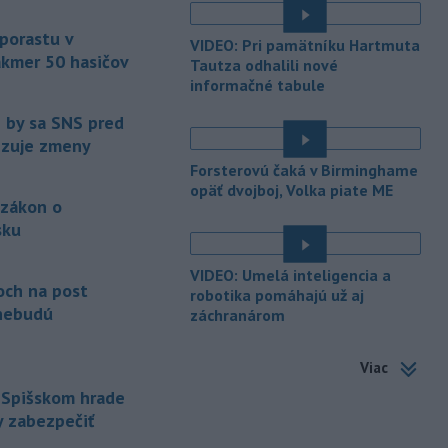
é
TASR to potvrdil hovorca rafinérie
Anton Molnár.
 porastu v
VIDEO: Pri pamätníku Hartmuta
akmer 50 hasičov
-
Ministerstvo kultúry (MK) SR
Tautza odhalili nové
15:17
upraví verziu opatrenia o
informačné tabule
é
podrobnostiach poskytovania dotácií v
e by sa SNS pred
pôsobnosti rezortu.
vizuje zmeny
-
V bratislavskej rafinérii
14:17
Forsterovú čaká v Birminghame
Slovnaft horí uskladnený ropný
opäť dvojboj, Volka piate ME
 zákon o
produkt.
TASR o tom informovala
rafinéria s tým, že obyvateľom nehrozí
sku
nebezpečenstvo.
é
VIDEO: Umelá inteligencia a
-
Jedným zo zdravotných rizík
13:50
och na post
robotika pomáhajú už aj
na festivale môže byť vyššia
nebudú
záchranárom
úroveň
hluku. Je preto dobré držať sa
ďalej od reproduktorov, používať
Viac
chrániče sluchu či dodržiavať
prestávky.
 Spišskom hrade
y zabezpečiť
-
Podporu kandidatúre
12:49
Slovenskej republiky na nestále