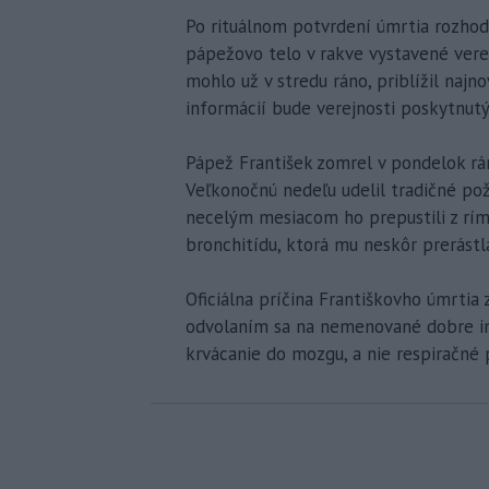
Po rituálnom potvrdení úmrtia rozho
pápežovo telo v rakve vystavené verejn
mohlo už v stredu ráno, priblížil najn
informácií bude verejnosti poskytnutý
Pápež František zomrel v pondelok rá
Veľkonočnú nedeľu udelil tradičné pož
necelým mesiacom ho prepustili z rím
bronchitídu, ktorá mu neskôr prerástl
Oficiálna príčina Františkovho úmrtia
odvolaním sa na nemenované dobre in
krvácanie do mozgu, a nie respiračné