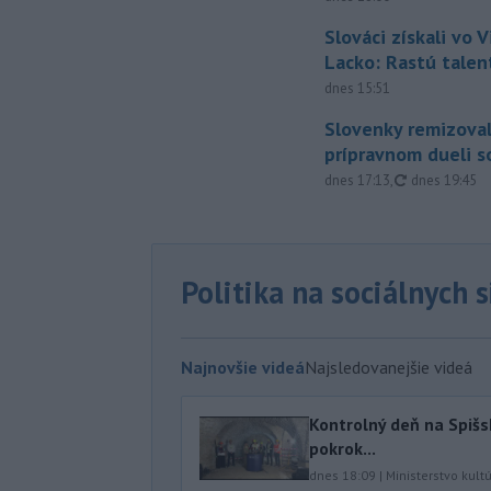
Slováci získali vo V
Lacko: Rastú talen
dnes 15:51
Slovenky remizoval
prípravnom dueli s
aktualizovan
dnes 17:13
,
dnes 19:45
Politika na sociálnych 
Najnovšie videá
Najsledovanejšie videá
Kontrolný deň na Spišs
pokrok...
dnes 18:09
|
Ministerstvo kult