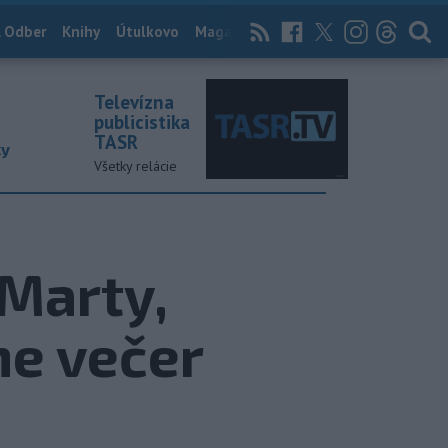
 Odber
Knihy
Útulkovo
Magazín
News Now
Archív
TASR
Televízna
publicistika
TASR
ky
Všetky relácie
Marty,
me večer