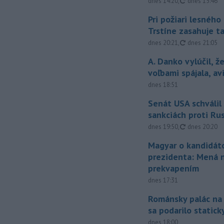
aktualizovan
dnes 14:20
,
dnes 15:46
Pri požiari lesného
Trstíne zasahuje t
aktualizovan
dnes 20:21
,
dnes 21:05
A. Danko vylúčil, ž
voľbami spájala, a
dnes 18:51
Senát USA schválil
sankciách proti Ru
aktualizovan
dnes 19:50
,
dnes 20:20
Magyar o kandidát
prezidenta: Mená 
prekvapením
dnes 17:31
Románsky palác na
sa podarilo statick
dnes 18:00