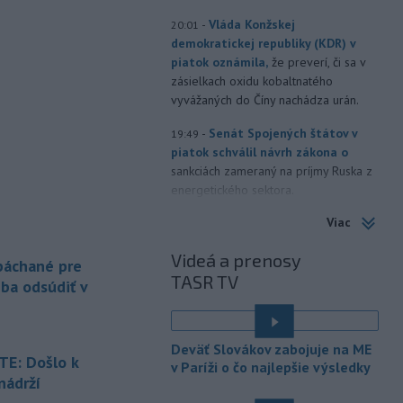
-
Vláda Konžskej
20:01
demokratickej republiky (KDR) v
piatok oznámila,
že preverí, či sa v
zásielkach oxidu kobaltnatého
vyvážaných do Číny nachádza urán.
-
Senát Spojených štátov v
19:49
piatok schválil návrh zákona o
sankciách zameraný na príjmy Ruska z
energetického sektora.
Viac
-
Slovenská polícia prispela k
16:08
objasneniu prípadu prevádzačstva,
Videá a prenosy
ktorý sa podarilo ukončiť
 páchané pre
TASR TV
právoplatným odsúdením páchateľa v
eba odsúdiť v
Maďarsku.
-
Piatkový požiar v
15:21
Deväť Slovákov zabojuje na ME
bratislavskej rafinérii Slovnaft je
E: Došlo k
v Paríži o čo najlepšie výsledky
pod kontrolou.
Príčina jeho vzniku
nádrží
bude predmetom vyšetrovania. Pre