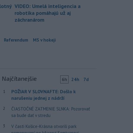
lotný
VIDEO: Umelá inteligencia a
robotika pomáhajú už aj
záchranárom
Referendum
MS v hokeji
Najčítanejšie
6h
24h
7d
POŽIAR V SLOVNAFTE: Došlo k
1
narušeniu jednej z nádrží
2
ČIASTOČNÉ ZATMENIE SLNKA: Pozorovať
sa bude dať v stredu
3
V časti Košice-Krásna otvorili park
pomenovaný po kňazovi Semivanovi