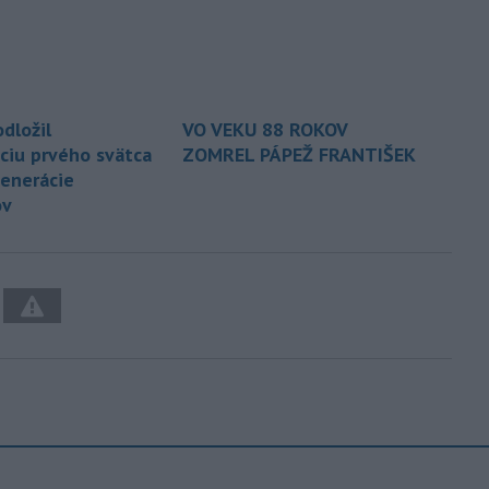
dložil
VO VEKU 88 ROKOV
ciu prvého svätca
ZOMREL PÁPEŽ FRANTIŠEK
generácie
ov