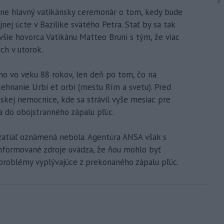
7
dne hlavný vatikánsky ceremonár o tom, kedy bude
ej úcte v Bazilike svätého Petra. Stať by sa tak
ovšie hovorca Vatikánu Matteo Bruni s tým, že viac
ch v utorok.
no vo veku 88 rokov, len deň po tom, čo na
ehnanie Urbi et orbi (mestu Rím a svetu). Pred
skej nemocnice, kde sa strávil vyše mesiac pre
a do obojstranného zápalu pľúc.
 zatiaľ oznámená nebola. Agentúra ANSA však s
formované zdroje uvádza, že ňou mohlo byť
 problémy vyplývajúce z prekonaného zápalu pľúc.