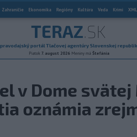
Zahraničie
Ekonomika
Regióny
Kultúra
Veda
Krimi
XML
TERAZ
.SK
pravodajský portál Tlačovej agentúry Slovenskej republi
Piatok
7. august 2026
Meniny má
Štefánia
l v Dome svätej 
tia oznámia zrej