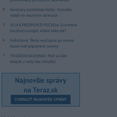
4
Horúčavy vystriedajú búrky: Výstrahy
vydali vo viacerých okresoch
5
VEĽKÁ PREDPOVEĎ POČASIA: Extrémne
horúčavy ustúpili. Alebo žeby nie?
6
Fridrichová: Školy vyučujúce po novom
musia mať pripravené osnovy
7
TRAGÉDIA NA DUNAJI: Muž sa išiel
okúpať, z vody viac nevyšiel
Najnovšie správy
na Teraz.sk
ZOBRAZIŤ NAJNOVŠIE SPRÁVY