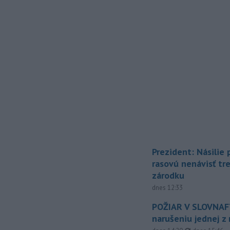
Prezident: Násilie
rasovú nenávisť tr
zárodku
dnes 12:33
POŽIAR V SLOVNAFT
narušeniu jednej z 