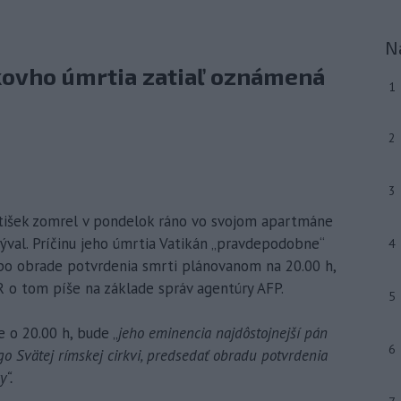
N
škovho úmrtia zatiaľ oznámená
1
2
3
antišek zomrel v pondelok ráno vo svojom apartmáne
ýval. Príčinu jeho úmrtia Vatikán „pravdepodobne“
4
 po obrade potvrdenia smrti plánovanom na 20.00 h,
R o tom píše na základe správ agentúry AFP.
5
 o 20.00 h, bude „
jeho eminencia najdôstojnejší pán
6
go Svätej rímskej cirkvi, predsedať obradu potvrdenia
y“.