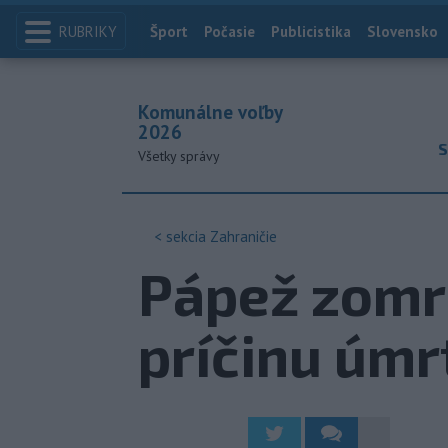
RUBRIKY
Index
Šport
Počasie
Publicistika
Slovensko
Komunálne voľby
2026
S
Všetky správy
< sekcia
Zahraničie
Pápež zomre
príčinu úmr