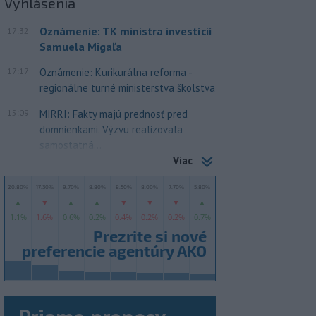
Vyhlásenia
Oznámenie: TK ministra investícií
17:32
Samuela Migaľa
17:17
Oznámenie: Kurikurálna reforma -
regionálne turné ministerstva školstva
15:09
MIRRI: Fakty majú prednosť pred
domnienkami. Výzvu realizovala
samostatná...
Viac