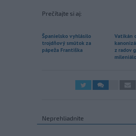
Prečítajte si aj:
Španielsko vyhlásilo
Vatikán o
trojdňový smútok za
kanonizá
pápeža Františka
z radov 
mileniál
Neprehliadnite