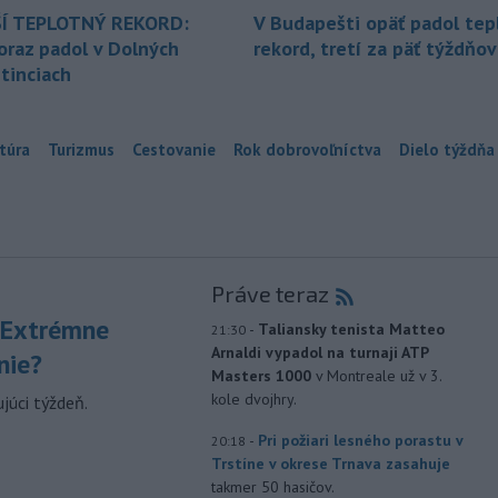
Í TEPLOTNÝ REKORD:
V Budapešti opäť padol tep
oraz padol v Dolných
rekord, tretí za päť týždňov
tinciach
túra
Turizmus
Cestovanie
Rok dobrovoľníctva
Dielo týždňa
Práve teraz
 Extrémne
-
Taliansky tenista Matteo
21:30
Arnaldi vypadol na turnaji ATP
nie?
Masters 1000
v Montreale už v 3.
kole dvojhry.
júci týždeň.
-
Pri požiari lesného porastu v
20:18
Trstíne v okrese Trnava zasahuje
takmer 50 hasičov.