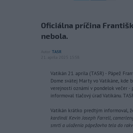
Oficiálna príčina Franti
nebola.
Autor
TASR
21. apríla 2025 15:58
Vatikán 21. apríla (TASR) - Pápež Fr
Dome svätej Marty vo Vatikáne, kde b
verejnosti oznámi v pondelok večer -
informoval tlačový úrad Vatikánu. TAS
Vatikán krátko predtým informoval, že
kardinál Kevin Joseph Farrell, camerlen
smrti a uloženia pápežovho tela do rakv