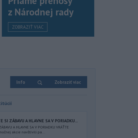
Priame prenosy
z Národnej rady
ZOBRAZIŤ VIAC
Info
Zobraziť viac
itúcií
 SI ZÁBAVU A HLAVNE SA V PORIADKU...
 ZÁBAVU A HLAVNE SA V PORIADKU VRÁŤTE
nočnej akcie navštívili pa...