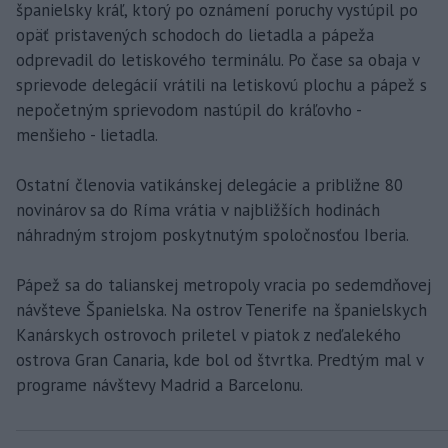
španielsky kráľ, ktorý po oznámení poruchy vystúpil po
opäť pristavených schodoch do lietadla a pápeža
odprevadil do letiskového terminálu. Po čase sa obaja v
sprievode delegácií vrátili na letiskovú plochu a pápež s
nepočetným sprievodom nastúpil do kráľovho -
menšieho - lietadla.
Ostatní členovia vatikánskej delegácie a približne 80
novinárov sa do Ríma vrátia v najbližších hodinách
náhradným strojom poskytnutým spoločnosťou Iberia.
Pápež sa do talianskej metropoly vracia po sedemdňovej
návšteve Španielska. Na ostrov Tenerife na španielskych
Kanárskych ostrovoch priletel v piatok z neďalekého
ostrova Gran Canaria, kde bol od štvrtka. Predtým mal v
programe návštevy Madrid a Barcelonu.