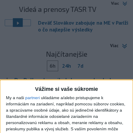
Viac
Videá a prenosy TASR TV
Deväť Slovákov zabojuje na ME v Paríži
o čo najlepšie výsledky
Viac
Najčítanejšie
6h
24h
7d
Do Bulharska vnikol dron a vybuchol v
1
blízkosti hraníc s Rumunskom
Vážime si vaše súkromie
My a naši
partneri
ukladáme a/alebo pristupujeme k
2
V blízkosti Vojenského technického a skúšobného ústavu
informáciám na zariadení, napríklad pomocou súborov cookies,
Záhorie HORÍ
a spracúvame osobné údaje, ako sú jedinečné identifikátory a
štandardné informácie odosielané zariadením na
3
DRÁMA V PARLAMENTE: Poslankyňa hádzala do
personalizovanú reklamu a obsah, meranie reklamy a obsahu,
premiéra vajíčka
prieskumy publika a vývoj služieb.
S vaším povolením môže