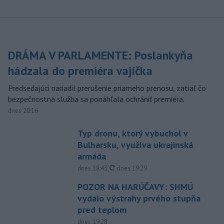
DRÁMA V PARLAMENTE: Poslankyňa
hádzala do premiéra vajíčka
Predsedajúci nariadil prerušenie priameho prenosu, zatiaľ čo
bezpečnostná služba sa ponáhľala ochrániť premiéra.
dnes 20:16
Typ dronu, ktorý vybuchol v
Bulharsku, využíva ukrajinská
armáda
aktualizované
dnes 18:43
,
dnes 19:29
POZOR NA HARÚČAVY: SHMÚ
vydalo výstrahy prvého stupňa
pred teplom
dnes 19:28