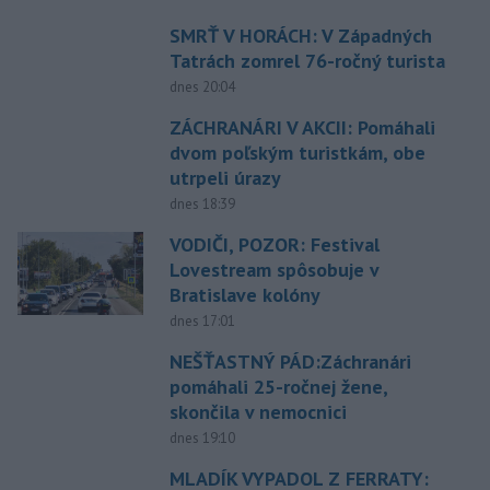
SMRŤ V HORÁCH: V Západných
Tatrách zomrel 76-ročný turista
dnes 20:04
ZÁCHRANÁRI V AKCII: Pomáhali
dvom poľským turistkám, obe
utrpeli úrazy
dnes 18:39
VODIČI, POZOR: Festival
Lovestream spôsobuje v
Bratislave kolóny
dnes 17:01
NEŠŤASTNÝ PÁD:Záchranári
pomáhali 25-ročnej žene,
skončila v nemocnici
dnes 19:10
MLADÍK VYPADOL Z FERRATY: