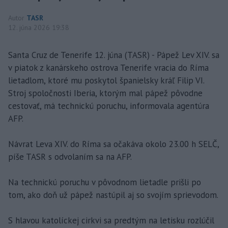
Autor
TASR
12. júna 2026 19:38
Santa Cruz de Tenerife 12. júna (TASR) - Pápež Lev XIV. sa
v piatok z kanárskeho ostrova Tenerife vracia do Ríma
lietadlom, ktoré mu poskytol španielsky kráľ Filip VI.
Stroj spoločnosti Iberia, ktorým mal pápež pôvodne
cestovať, má technickú poruchu, informovala agentúra
AFP.
Návrat Leva XIV. do Ríma sa očakáva okolo 23.00 h SELČ,
píše TASR s odvolaním sa na AFP.
Na technickú poruchu v pôvodnom lietadle prišli po
tom, ako doň už pápež nastúpil aj so svojím sprievodom.
S hlavou katolíckej cirkvi sa predtým na letisku rozlúčil