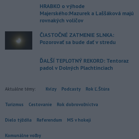
HRABKO o výhode
Majerského:Mazurek a Laššáková majú
rovnakých voličov
ČIASTOČNÉ ZATMENIE SLNKA:
Pozorovať sa bude dať v stredu
ĎALŠÍ TEPLOTNÝ REKORD: Tentoraz
padol v Dolných Plachtinciach
Aktuálne témy:
Kvízy
Podcasty
Rok Ľ.Štúra
Turizmus
Cestovanie
Rok dobrovoľníctva
Dielo týždňa
Referendum
MS v hokeji
Komunálne voľby