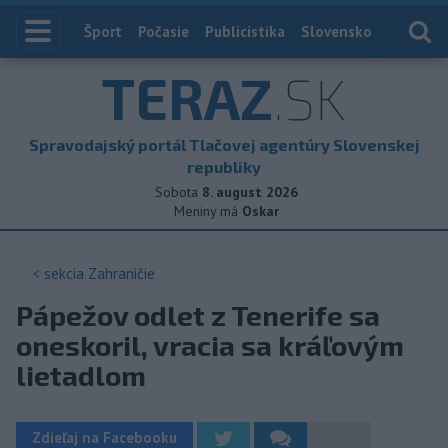
Index
Šport
Počasie
Publicistika
Slovensko
Zahranič
TERAZ
.SK
Spravodajský portál Tlačovej agentúry Slovenskej
republiky
Sobota
8. august 2026
Meniny má
Oskar
< sekcia
Zahraničie
Pápežov odlet z Tenerife sa
oneskoril, vracia sa kráľovým
lietadlom
Zdieľaj na Facebooku