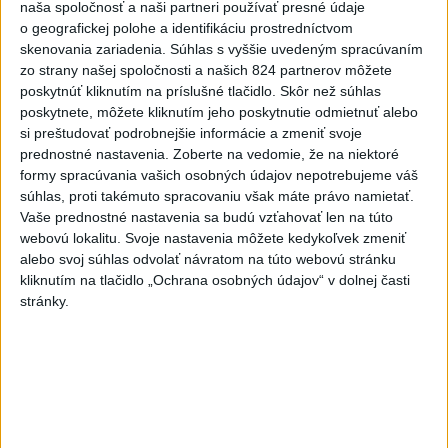
naša spoločnosť a naši partneri používať presné údaje
4
ČIASTOČNÉ ZATMENIE SLNKA: Pozorovať sa bude dať v
o geografickej polohe a identifikáciu prostredníctvom
stredu
skenovania zariadenia. Súhlas s vyššie uvedeným spracúvaním
zo strany našej spoločnosti a našich 824 partnerov môžete
5
Očovská folklórna hruda tradične privítala domáce
poskytnúť kliknutím na príslušné tlačidlo. Skôr než súhlas
folklórne kolektívy
poskytnete, môžete kliknutím jeho poskytnutie odmietnuť alebo
si preštudovať podrobnejšie informácie a zmeniť svoje
6
Prehliadka Smoleníc predstaví hradisko, zámok i prírodu
prednostné nastavenia.
Zoberte na vedomie, že na niektoré
Malých Karpát
formy spracúvania vašich osobných údajov nepotrebujeme váš
súhlas, proti takémuto spracovaniu však máte právo namietať.
7
V časti Košice-Krásna otvorili park pomenovaný po
Vaše prednostné nastavenia sa budú vzťahovať len na túto
kňazovi Semivanovi
webovú lokalitu. Svoje nastavenia môžete kedykoľvek zmeniť
alebo svoj súhlas odvolať návratom na túto webovú stránku
kliknutím na tlačidlo „Ochrana osobných údajov“ v dolnej časti
Najnovšie správy na Teraz.sk
stránky.
Vyhlásenia
Priame prenosy z Národnej rady SR