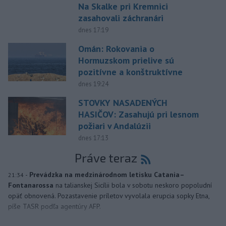
Na Skalke pri Kremnici
zasahovali záchranári
dnes 17:19
Omán: Rokovania o
Hormuzskom prielive sú
pozitívne a konštruktívne
dnes 19:24
STOVKY NASADENÝCH
HASIČOV: Zasahujú pri lesnom
požiari v Andalúzii
dnes 17:13
Práve teraz
-
Prevádzka na medzinárodnom letisku Catania–
21:34
Fontanarossa
na talianskej Sicílii bola v sobotu neskoro popoludní
opäť obnovená. Pozastavenie príletov vyvolala erupcia sopky Etna,
píše TASR podľa agentúry AFP.