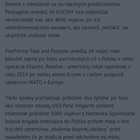
Denník s odvolaním sa na viacerých predstaviteľov
Pentagónu uviedol, že EUCOM síce odporúčal
nevystriedať viac ako 4000 vojakov po ich
niekoľkomesačnom nasadení, ale zároveň „netlačil“ na
okamžité zrušenie misie.
Platforma Task and Purpose uviedla, že vojaci mali
pôsobiť najmä po boku partnerských síl v Poľsku v rámci
operácie Atlantic Resolve - americkej misie spustenej v
roku 2014 po ruskej anexii Krymu s cieľom podporiť
spojencov NATO v Európe.
Tieto správy prichádzajú približne dva týždne po tom,
ako minister obrany USA Pete Hegseth oznámil
stiahnutie približne 5000 vojakov z Nemecka. Spomínaná
bojová brigáda smerujúca do Poľska pritom mala v ten
istý deň ceremóniu „zbalenia bojovej zástavy“ pred
nasadením, čo je tradícia pred odchodom na misiu,