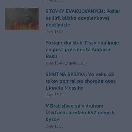
dnes 15:18
STOVKY EVAKUOVANÝCH: Požiar
sa šíril blízko dovolenkovej
destinácie
dnes 15:01
Poslanecký klub Tiszy nominuje
na post prezidenta Andrása
Baku
aktualizované
dnes 13:44
,
dnes 13:59
SMUTNÁ SPRÁVA: Vo veku 68
rokov zomrel po chorobe otec
Lionela Messiho
dnes 15:34
V Bratislave sa v druhom
štvrťroku predalo 652 nových
bytov
dnes 15:10