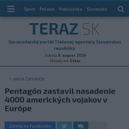
Index
Šport
Počasie
Publicistika
Slovensko
Zahranič
TERAZ
.SK
Spravodajský portál Tlačovej agentúry Slovenskej
republiky
Sobota
8. august 2026
Meniny má
Oskar
< sekcia
Zahraničie
Pentagón zastavil nasadenie
4000 amerických vojakov v
Európe
Zdieľaj na Facebooku