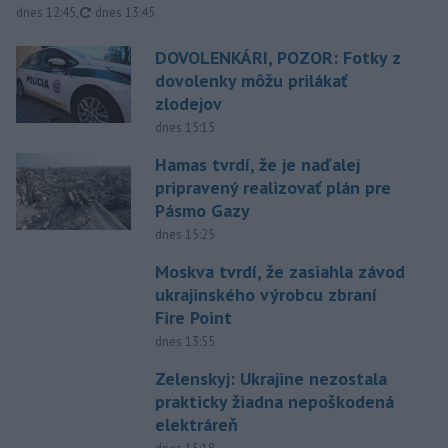
aktualizované
dnes 12:45
,
dnes 13:45
DOVOLENKÁRI, POZOR: Fotky z
dovolenky môžu prilákať
zlodejov
dnes 15:15
Hamas tvrdí, že je naďalej
pripravený realizovať plán pre
Pásmo Gazy
dnes 15:25
Moskva tvrdí, že zasiahla závod
ukrajinského výrobcu zbraní
Fire Point
dnes 13:55
Zelenskyj: Ukrajine nezostala
prakticky žiadna nepoškodená
elektráreň