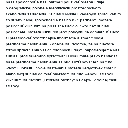
naša spoločnosť a naši partneri používať presné údaje
o geografickej polohe a identifikáciu prostredníctvom
6h
24h
7d
skenovania zariadenia. Súhlas s vyššie uvedeným spracúvaním
zo strany našej spoločnosti a našich 824 partnerov môžete
Do Bulharska vnikol dron a vybuchol v
1
poskytnúť kliknutím na príslušné tlačidlo. Skôr než súhlas
blízkosti hraníc s Rumunskom
poskytnete, môžete kliknutím jeho poskytnutie odmietnuť alebo
si preštudovať podrobnejšie informácie a zmeniť svoje
2
Na Kamzíku v Bratislave v sobotu otvoria nové Šantisko
prednostné nastavenia.
Zoberte na vedomie, že na niektoré
formy spracúvania vašich osobných údajov nepotrebujeme váš
pre deti
súhlas, proti takémuto spracovaniu však máte právo namietať.
3
ČIASTOČNÉ ZATMENIE SLNKA: Pozorovať sa bude dať v
Vaše prednostné nastavenia sa budú vzťahovať len na túto
webovú lokalitu. Svoje nastavenia môžete kedykoľvek zmeniť
stredu
alebo svoj súhlas odvolať návratom na túto webovú stránku
4
V časti Košice-Krásna otvorili park pomenovaný po
kliknutím na tlačidlo „Ochrana osobných údajov“ v dolnej časti
stránky.
kňazovi Semivanovi
5
ÚPLNÉ ZATMENIE SLNKA: Časť Európy zahalí tma,
hrozia dôsledky
6
Hasiči naďalej likvidujú rozsiahly lesný požiar v katastri
obce Trstín