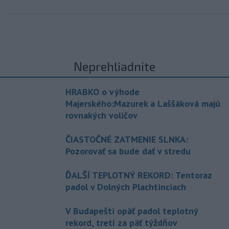
Neprehliadnite
HRABKO o výhode
Majerského:Mazurek a Laššáková majú
rovnakých voličov
ČIASTOČNÉ ZATMENIE SLNKA:
Pozorovať sa bude dať v stredu
ĎALŠÍ TEPLOTNÝ REKORD: Tentoraz
padol v Dolných Plachtinciach
V Budapešti opäť padol teplotný
rekord, tretí za päť týždňov