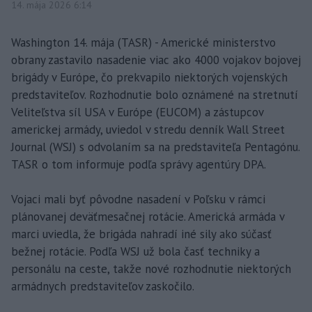
14. mája 2026 6:14
Washington 14. mája (TASR) - Americké ministerstvo
obrany zastavilo nasadenie viac ako 4000 vojakov bojovej
brigády v Európe, čo prekvapilo niektorých vojenských
predstaviteľov. Rozhodnutie bolo oznámené na stretnutí
Veliteľstva síl USA v Európe (EUCOM) a zástupcov
americkej armády, uviedol v stredu denník Wall Street
Journal (WSJ) s odvolaním sa na predstaviteľa Pentagónu.
TASR o tom informuje podľa správy agentúry DPA.
Vojaci mali byť pôvodne nasadení v Poľsku v rámci
plánovanej deväťmesačnej rotácie. Americká armáda v
marci uviedla, že brigáda nahradí iné sily ako súčasť
bežnej rotácie. Podľa WSJ už bola časť techniky a
personálu na ceste, takže nové rozhodnutie niektorých
armádnych predstaviteľov zaskočilo.