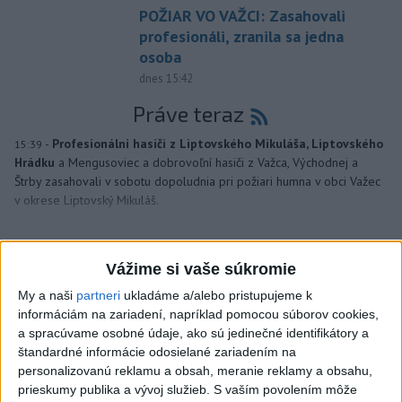
POŽIAR VO VAŽCI: Zasahovali
profesionáli, zranila sa jedna
osoba
dnes 15:42
Práve teraz
-
Profesionálni hasiči z Liptovského Mikuláša, Liptovského
15:39
Hrádku
a Mengusoviec a dobrovoľní hasiči z Važca, Východnej a
Štrby zasahovali v sobotu dopoludnia pri požiari humna v obci Važec
v okrese Liptovský Mikuláš.
Viac
Videá a prenosy TASR TV
Vážime si vaše súkromie
My a naši
partneri
ukladáme a/alebo pristupujeme k
Deväť Slovákov zabojuje na ME v Paríži
informáciám na zariadení, napríklad pomocou súborov cookies,
o čo najlepšie výsledky
a spracúvame osobné údaje, ako sú jedinečné identifikátory a
štandardné informácie odosielané zariadením na
personalizovanú reklamu a obsah, meranie reklamy a obsahu,
Viac
prieskumy publika a vývoj služieb.
S vaším povolením môže
Najčítanejšie