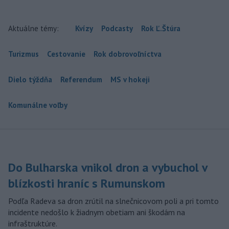
Aktuálne témy:
Kvízy
Podcasty
Rok Ľ.Štúra
Turizmus
Cestovanie
Rok dobrovoľníctva
Dielo týždňa
Referendum
MS v hokeji
Komunálne voľby
Do Bulharska vnikol dron a vybuchol v
blízkosti hraníc s Rumunskom
Podľa Radeva sa dron zrútil na slnečnicovom poli a pri tomto
incidente nedošlo k žiadnym obetiam ani škodám na
infraštruktúre.