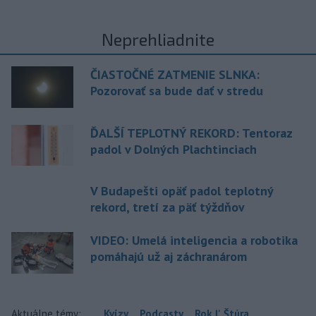
Neprehliadnite
ČIASTOČNÉ ZATMENIE SLNKA:
Pozorovať sa bude dať v stredu
ĎALŠÍ TEPLOTNÝ REKORD: Tentoraz
padol v Dolných Plachtinciach
V Budapešti opäť padol teplotný
rekord, tretí za päť týždňov
VIDEO: Umelá inteligencia a robotika
pomáhajú už aj záchranárom
Aktuálne témy:
Kvízy
Podcasty
Rok Ľ.Štúra