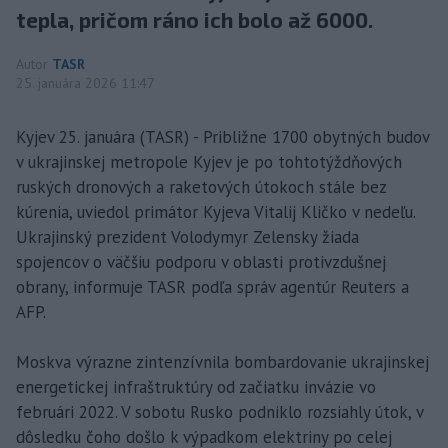
tepla, pričom ráno ich bolo až 6000.
Autor
TASR
25. januára 2026 11:47
Kyjev 25. januára (TASR) - Približne 1700 obytných budov
v ukrajinskej metropole Kyjev je po tohtotýždňových
ruských dronových a raketových útokoch stále bez
kúrenia, uviedol primátor Kyjeva Vitalij Kličko v nedeľu.
Ukrajinský prezident Volodymyr Zelensky žiada
spojencov o väčšiu podporu v oblasti protivzdušnej
obrany, informuje TASR podľa správ agentúr Reuters a
AFP.
Moskva výrazne zintenzívnila bombardovanie ukrajinskej
energetickej infraštruktúry od začiatku invázie vo
februári 2022. V sobotu Rusko podniklo rozsiahly útok, v
dôsledku čoho došlo k výpadkom elektriny po celej