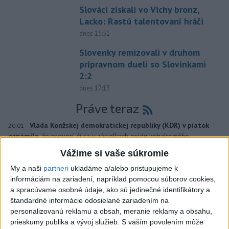
Slováci získali vo Vichy bronz,
Lacko: Rastú talentovaní hráči
dnes 15:51
Slovenky remizovali v druhom
prípravnom dueli so Slovinkami
2:2
dnes 17:13
Práve teraz
-
Vláda Konžskej demokratickej republiky (KDR) v piatok
20:01
oznámila,
že preverí, či sa v zásielkach oxidu kobaltnatého
vyvážaných do Číny nachádza urán.
Vážime si vaše súkromie
My a naši
partneri
ukladáme a/alebo pristupujeme k
Viac
Videá a prenosy TASR TV
informáciám na zariadení, napríklad pomocou súborov cookies,
a spracúvame osobné údaje, ako sú jedinečné identifikátory a
štandardné informácie odosielané zariadením na
Deväť Slovákov zabojuje na ME v Paríži
personalizovanú reklamu a obsah, meranie reklamy a obsahu,
o čo najlepšie výsledky
prieskumy publika a vývoj služieb.
S vaším povolením môže