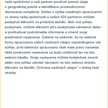
naša spoločnosť a naši partneri používať presné údaje
o geografickej polohe a identifikáciu prostredníctvom
Viac
skenovania zariadenia. Súhlas s vyššie uvedeným spracúvaním
Najčítanejšie
zo strany našej spoločnosti a našich 824 partnerov môžete
poskytnúť kliknutím na príslušné tlačidlo. Skôr než súhlas
6h
24h
7d
poskytnete, môžete kliknutím jeho poskytnutie odmietnuť alebo
si preštudovať podrobnejšie informácie a zmeniť svoje
prednostné nastavenia.
Zoberte na vedomie, že na niektoré
POŽIAR V SLOVNAFTE: Došlo k narušeniu
1
formy spracúvania vašich osobných údajov nepotrebujeme váš
jednej z nádrží
súhlas, proti takémuto spracovaniu však máte právo namietať.
Vaše prednostné nastavenia sa budú vzťahovať len na túto
2
Horúčavy vystriedajú búrky: Výstrahy vydali vo viacerých
webovú lokalitu. Svoje nastavenia môžete kedykoľvek zmeniť
okresoch
alebo svoj súhlas odvolať návratom na túto webovú stránku
kliknutím na tlačidlo „Ochrana osobných údajov“ v dolnej časti
3
ČIASTOČNÉ ZATMENIE SLNKA: Pozorovať sa bude dať v
stránky.
stredu
4
POŽIAR PRI BRATISLAVE: Plamene pohltili skládku
odpadu
5
V časti Košice-Krásna otvorili park pomenovaný po
kňazovi Semivanovi