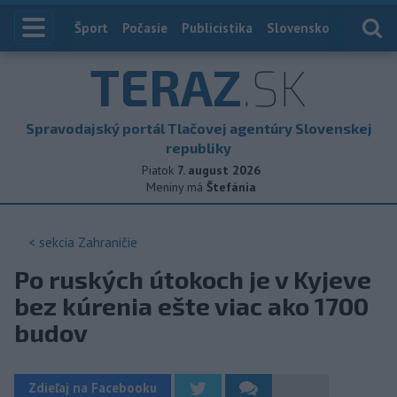
Index
Šport
Počasie
Publicistika
Slovensko
Zahranič
TERAZ
.SK
Spravodajský portál Tlačovej agentúry Slovenskej
republiky
Piatok
7. august 2026
Meniny má
Štefánia
< sekcia
Zahraničie
Po ruských útokoch je v Kyjeve
bez kúrenia ešte viac ako 1700
budov
Zdieľaj na Facebooku