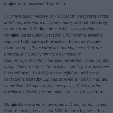
krajine pri mínusových teplotách.
„Hlavným cieľom Moskvy sú v súčasnosti energetický sektor,
kritická infraštruktúra a obytné budovy
,“ uviedol Zelenskyj
na platforme X. Podľa jeho slov Moskva zaútočila na
Ukrajinu iba za uplynulý týždeň 1700 dronmi, nasadila
viac ako 1380 riadených leteckých bômb a 69 rakiet
rôzneho typu. „
Preto každý deň potrebujeme rakety pre
protivzdušné systémy obrany a dennodenne
spolupracujeme s USA a Európou na zaistení väčšej ochrany
našej oblohy,
“ ozrejmil. Zelenskyj v nedeľu počas návštevy
Litvy zdôraznil, že každý rozsiahlejší útok môže mať
devastačné následky. „
Spolupracujeme so všetkými lídrami
na posilnení Ukrajiny. Každý musí pochopiť, aká hrozba
prichádza z Ruska,“
pripomenula ukrajinská hlava štátu.
Ukrajinský vicepremiér pre obnovu Olexij Kuleba uviedol
v sobotu večer, že viac ako 3200 budov v Kyjeve je bez