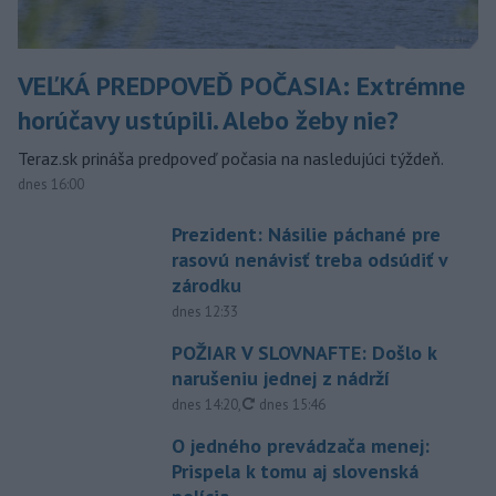
VEĽKÁ PREDPOVEĎ POČASIA: Extrémne
horúčavy ustúpili. Alebo žeby nie?
Teraz.sk prináša predpoveď počasia na nasledujúci týždeň.
dnes 16:00
Prezident: Násilie páchané pre
rasovú nenávisť treba odsúdiť v
zárodku
dnes 12:33
POŽIAR V SLOVNAFTE: Došlo k
narušeniu jednej z nádrží
aktualizované
dnes 14:20
,
dnes 15:46
O jedného prevádzača menej:
Prispela k tomu aj slovenská