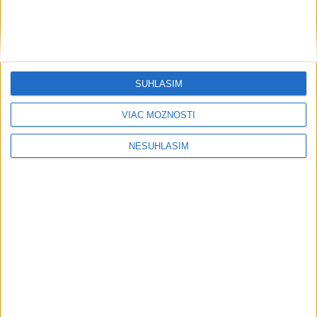
SÚHLASÍM
VIAC MOŽNOSTÍ
NESÚHLASÍM
....