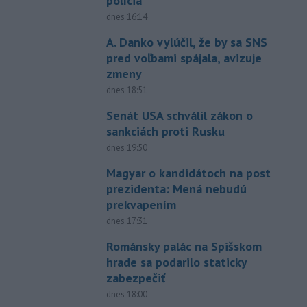
polícia
dnes 16:14
A. Danko vylúčil, že by sa SNS
pred voľbami spájala, avizuje
zmeny
dnes 18:51
Senát USA schválil zákon o
sankciách proti Rusku
dnes 19:50
Magyar o kandidátoch na post
prezidenta: Mená nebudú
prekvapením
dnes 17:31
Románsky palác na Spišskom
hrade sa podarilo staticky
zabezpečiť
dnes 18:00