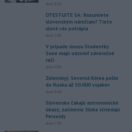
dnes 8:24
OTESTUJTE SA: Rozumiete
slovenským nárečiam? Tieto
slová vás potrápia
dnes 7:00
V prípade únosu študentky
Sone majú odznieť záverečné
reči
dnes 9:36
Zelenskyj: Severná Kórea pošle
do Ruska až 50.000 vojakov
dnes 8:46
Slovensko čakajú astronomické
úkazy, zatmenie Slnka striedajú
Perzeidy
dnes 7:36