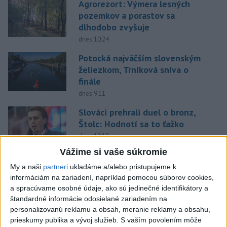
Agrorezort: Výmera lesných
pozemkov a porastov sa
dlhodobo zvyšuje
dnes 10:24
Potocká najväčším slovenským
želiezkom, Trníková sníva o
finále
dnes 9:11
Slováci prehrali duel o bronz,
Štolc: Hodnotí sa to ťažko
dnes 10:18
Vážime si vaše súkromie
Práve teraz
My a naši
partneri
ukladáme a/alebo pristupujeme k
-
Slovenskí hasiči naďalej pokračujú vo svojom nasadení vo
informáciám na zariadení, napríklad pomocou súborov cookies,
10:52
Francúzsku.
Uplynulé dni sa niesli v znamení intenzívnej práce v
a spracúvame osobné údaje, ako sú jedinečné identifikátory a
teréne, spolupráce s francúzskymi hasičmi, ale aj údržby techniky a
štandardné informácie odosielané zariadením na
potrebnej regenerácie síl.
personalizovanú reklamu a obsah, meranie reklamy a obsahu,
prieskumy publika a vývoj služieb.
S vaším povolením môže