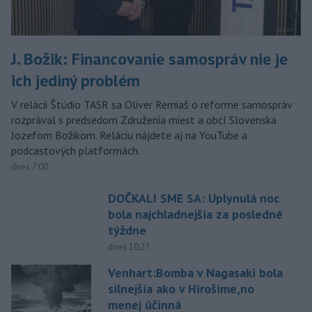
J. Božik: Financovanie samospráv nie je
ich jediný problém
V relácii Štúdio TASR sa Oliver Remiaš o reforme samospráv
rozprával s predsedom Združenia miest a obcí Slovenska
Jozefom Božikom. Reláciu nájdete aj na YouTube a
podcastových platformách.
dnes 7:00
DOČKALI SME SA: Uplynulá noc
bola najchladnejšia za posledné
týždne
dnes 10:27
Venhart:Bomba v Nagasaki bola
silnejšia ako v Hirošime,no
menej účinná