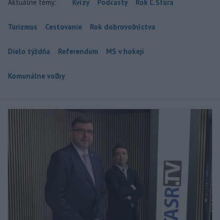
Aktuálne témy:
Kvízy
Podcasty
Rok Ľ.Štúra
Turizmus
Cestovanie
Rok dobrovoľníctva
Dielo týždňa
Referendum
MS v hokeji
Komunálne voľby