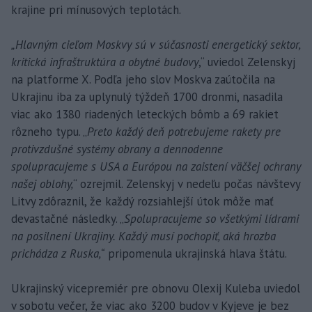
krajine pri mínusových teplotách.
„Hlavným cieľom Moskvy sú v súčasnosti energetický sektor,
kritická infraštruktúra a obytné budovy
,“ uviedol Zelenskyj
na platforme X. Podľa jeho slov Moskva zaútočila na
Ukrajinu iba za uplynulý týždeň 1700 dronmi, nasadila
viac ako 1380 riadených leteckých bômb a 69 rakiet
rôzneho typu. „
Preto každý deň potrebujeme rakety pre
protivzdušné systémy obrany a dennodenne
spolupracujeme s USA a Európou na zaistení väčšej ochrany
našej oblohy,
“ ozrejmil. Zelenskyj v nedeľu počas návštevy
Litvy zdôraznil, že každý rozsiahlejší útok môže mať
devastačné následky. „
Spolupracujeme so všetkými lídrami
na posilnení Ukrajiny. Každý musí pochopiť, aká hrozba
prichádza z Ruska,“
pripomenula ukrajinská hlava štátu.
Ukrajinský vicepremiér pre obnovu Olexij Kuleba uviedol
v sobotu večer, že viac ako 3200 budov v Kyjeve je bez