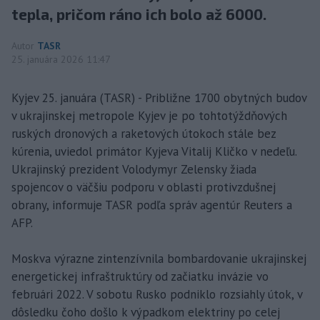
tepla, pričom ráno ich bolo až 6000.
Autor
TASR
25. januára 2026 11:47
Kyjev 25. januára (TASR) - Približne 1700 obytných budov
v ukrajinskej metropole Kyjev je po tohtotýždňových
ruských dronových a raketových útokoch stále bez
kúrenia, uviedol primátor Kyjeva Vitalij Kličko v nedeľu.
Ukrajinský prezident Volodymyr Zelensky žiada
spojencov o väčšiu podporu v oblasti protivzdušnej
obrany, informuje TASR podľa správ agentúr Reuters a
AFP.
Moskva výrazne zintenzívnila bombardovanie ukrajinskej
energetickej infraštruktúry od začiatku invázie vo
februári 2022. V sobotu Rusko podniklo rozsiahly útok, v
dôsledku čoho došlo k výpadkom elektriny po celej