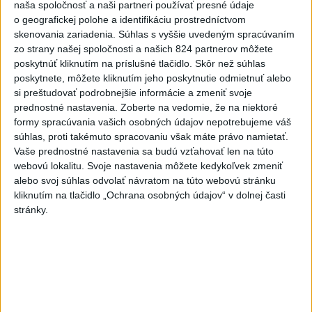
naša spoločnosť a naši partneri používať presné údaje
Viac
Videá a prenosy TASR TV
o geografickej polohe a identifikáciu prostredníctvom
skenovania zariadenia. Súhlas s vyššie uvedeným spracúvaním
zo strany našej spoločnosti a našich 824 partnerov môžete
Deväť Slovákov zabojuje na ME v Paríži
poskytnúť kliknutím na príslušné tlačidlo. Skôr než súhlas
o čo najlepšie výsledky
poskytnete, môžete kliknutím jeho poskytnutie odmietnuť alebo
si preštudovať podrobnejšie informácie a zmeniť svoje
prednostné nastavenia.
Zoberte na vedomie, že na niektoré
Viac
formy spracúvania vašich osobných údajov nepotrebujeme váš
Najčítanejšie
súhlas, proti takémuto spracovaniu však máte právo namietať.
Vaše prednostné nastavenia sa budú vzťahovať len na túto
6h
24h
7d
webovú lokalitu. Svoje nastavenia môžete kedykoľvek zmeniť
alebo svoj súhlas odvolať návratom na túto webovú stránku
DRÁMA V PARLAMENTE: Poslankyňa
1
kliknutím na tlačidlo „Ochrana osobných údajov“ v dolnej časti
hádzala do premiéra vajíčka
stránky.
2
Festival Lovestream 2026 pokračuje, druhý deň zakončil
Robbie Williams
3
Skončili ďalšie desiatky menších pôšt, samosprávam sa
to nepáči