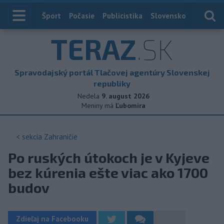
Index
Šport
Počasie
Publicistika
Slovensko
Zahranič
TERAZ
.SK
Spravodajský portál Tlačovej agentúry Slovenskej
republiky
Nedela
9. august 2026
Meniny má
Ľubomíra
< sekcia
Zahraničie
Po ruských útokoch je v Kyjeve
bez kúrenia ešte viac ako 1700
budov
Zdieľaj na Facebooku