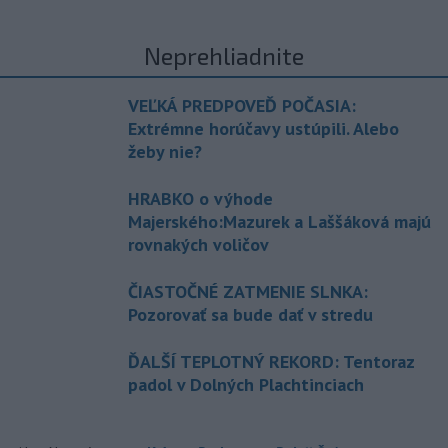
Neprehliadnite
VEĽKÁ PREDPOVEĎ POČASIA:
Extrémne horúčavy ustúpili. Alebo
žeby nie?
HRABKO o výhode
Majerského:Mazurek a Laššáková majú
rovnakých voličov
ČIASTOČNÉ ZATMENIE SLNKA:
Pozorovať sa bude dať v stredu
ĎALŠÍ TEPLOTNÝ REKORD: Tentoraz
padol v Dolných Plachtinciach