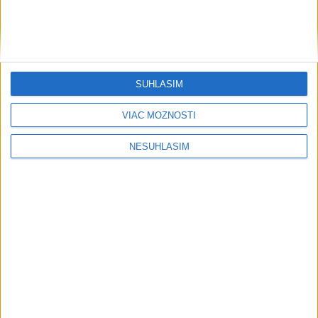
....
SÚHLASÍM
VIAC MOŽNOSTÍ
NESÚHLASÍM
....