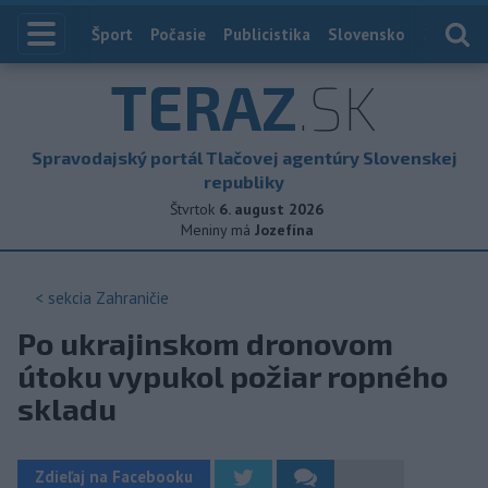
Index
Šport
Počasie
Publicistika
Slovensko
Zahranič
TERAZ
.SK
Spravodajský portál Tlačovej agentúry Slovenskej
republiky
Štvrtok
6. august 2026
Meniny má
Jozefína
< sekcia
Zahraničie
Po ukrajinskom dronovom
útoku vypukol požiar ropného
skladu
Zdieľaj na Facebooku