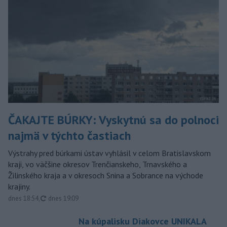
ČAKAJTE BÚRKY: Vyskytnú sa do polnoci
najmä v týchto častiach
Výstrahy pred búrkami ústav vyhlásil v celom Bratislavskom
kraji, vo väčšine okresov Trenčianskeho, Trnavského a
Žilinského kraja a v okresoch Snina a Sobrance na východe
krajiny.
aktualizované
dnes 18:54
,
dnes 19:09
Na kúpalisku Diakovce UNIKALA