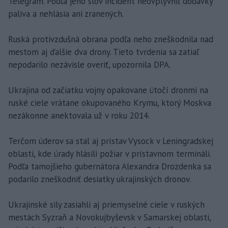
Telegram. Podľa jeho slov incident neovplyvnil dodávky
paliva a nehlásia ani zranených.
Ruská protivzdušná obrana podľa neho zneškodnila nad
mestom aj ďalšie dva drony. Tieto tvrdenia sa zatiaľ
nepodarilo nezávisle overiť, upozornila DPA.
Ukrajina od začiatku vojny opakovane útočí dronmi na
ruské ciele vrátane okupovaného Krymu, ktorý Moskva
nezákonne anektovala už v roku 2014.
Terčom úderov sa stal aj prístav Vysock v Leningradskej
oblasti, kde úrady hlásili požiar v prístavnom termináli.
Podľa tamojšieho gubernátora Alexandra Drozdenka sa
podarilo zneškodniť desiatky ukrajinských dronov.
Ukrajinské sily zasiahli aj priemyselné ciele v ruských
mestách Syzraň a Novokujbyševsk v Samarskej oblasti,