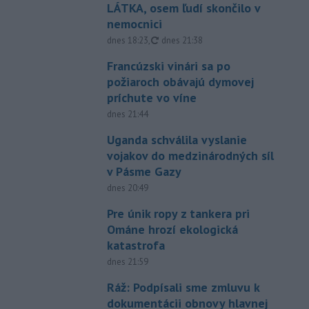
LÁTKA, osem ľudí skončilo v
nemocnici
aktualizované
dnes 18:23
,
dnes 21:38
Francúzski vinári sa po
požiaroch obávajú dymovej
príchute vo víne
dnes 21:44
Uganda schválila vyslanie
vojakov do medzinárodných síl
v Pásme Gazy
dnes 20:49
Pre únik ropy z tankera pri
Ománe hrozí ekologická
katastrofa
dnes 21:59
Ráž: Podpísali sme zmluvu k
dokumentácii obnovy hlavnej