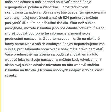
naša spoločnosť a naši partneri používať presné údaje
Práve teraz
o geografickej polohe a identifikáciu prostredníctvom
skenovania zariadenia. Súhlas s vyššie uvedeným spracúvaním
-
Pri pobreží Ománu hrozí ekologická katastrofa pre únik
21:58
zo strany našej spoločnosti a našich 824 partnerov môžete
čoraz
väčšieho množstva ropy z tankera, ktorý narazil na plytčinu v
poskytnúť kliknutím na príslušné tlačidlo. Skôr než súhlas
blízkosti prírodnej rezervácie.
poskytnete, môžete kliknutím jeho poskytnutie odmietnuť alebo
si preštudovať podrobnejšie informácie a zmeniť svoje
Viac
prednostné nastavenia.
Zoberte na vedomie, že na niektoré
Videá a prenosy TASR TV
formy spracúvania vašich osobných údajov nepotrebujeme váš
súhlas, proti takémuto spracovaniu však máte právo namietať.
Deväť Slovákov zabojuje na ME v Paríži
Vaše prednostné nastavenia sa budú vzťahovať len na túto
o čo najlepšie výsledky
webovú lokalitu. Svoje nastavenia môžete kedykoľvek zmeniť
alebo svoj súhlas odvolať návratom na túto webovú stránku
kliknutím na tlačidlo „Ochrana osobných údajov“ v dolnej časti
Viac
stránky.
Najčítanejšie
6h
24h
7d
ÚPLNÉ ZATMENIE SLNKA: Časť Európy
1
zahalí tma, hrozia dôsledky