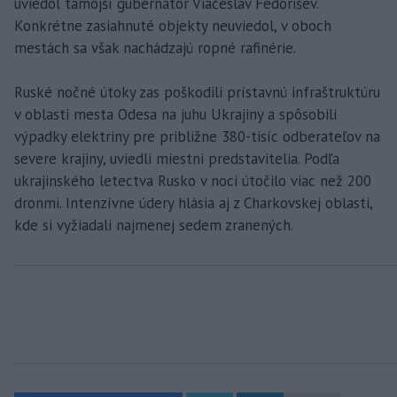
uviedol tamojší gubernátor Viačeslav Fedorišev.
Konkrétne zasiahnuté objekty neuviedol, v oboch
mestách sa však nachádzajú ropné rafinérie.
Ruské nočné útoky zas poškodili prístavnú infraštruktúru
v oblasti mesta Odesa na juhu Ukrajiny a spôsobili
výpadky elektriny pre približne 380-tisíc odberateľov na
severe krajiny, uviedli miestni predstavitelia. Podľa
ukrajinského letectva Rusko v noci útočilo viac než 200
dronmi. Intenzívne údery hlásia aj z Charkovskej oblasti,
kde si vyžiadali najmenej sedem zranených.