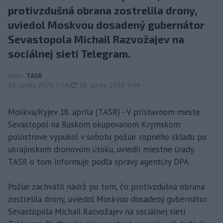
protivzdušná obrana zostrelila drony,
uviedol Moskvou dosadený gubernátor
Sevastopola Michail Razvožajev na
sociálnej sieti Telegram.
Autor
TASR
aktualizované
18. apríla 2026 7:54
,
18. apríla 2026 9:44
Moskva/Kyjev 18. apríla (TASR) - V prístavnom meste
Sevastopol na Ruskom okupovanom Krymskom
polostrove vypukol v sobotu požiar ropného skladu po
ukrajinskom dronovom útoku, uviedli miestne úrady.
TASR o tom informuje podľa správy agentúry DPA.
Požiar zachvátil nádrž po tom, čo protivzdušná obrana
zostrelila drony, uviedol Moskvou dosadený gubernátor
Sevastopola Michail Razvožajev na sociálnej sieti