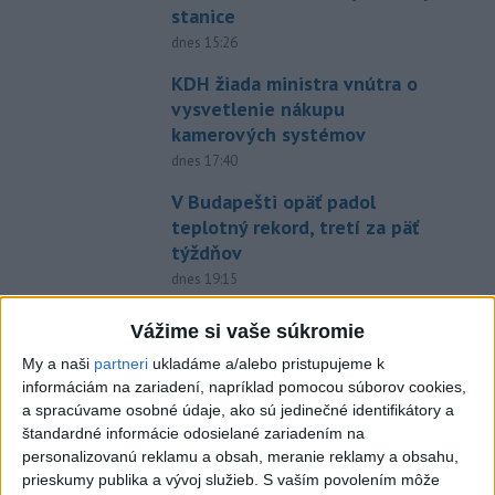
stanice
dnes 15:26
KDH žiada ministra vnútra o
vysvetlenie nákupu
kamerových systémov
dnes 17:40
V Budapešti opäť padol
teplotný rekord, tretí za päť
týždňov
dnes 19:15
Twente deklasovalo DAC 6:0 v
Vážime si vaše súkromie
prvom zápase 3. predkola
My a naši
partneri
ukladáme a/alebo pristupujeme k
dnes 22:03
informáciám na zariadení, napríklad pomocou súborov cookies,
Slovenskí hádzanári zdolali
a spracúvame osobné údaje, ako sú jedinečné identifikátory a
štandardné informácie odosielané zariadením na
Taliansko 38:37
personalizovanú reklamu a obsah, meranie reklamy a obsahu,
aktualizované
dnes 16:28
,
dnes 19:55
prieskumy publika a vývoj služieb.
S vaším povolením môže