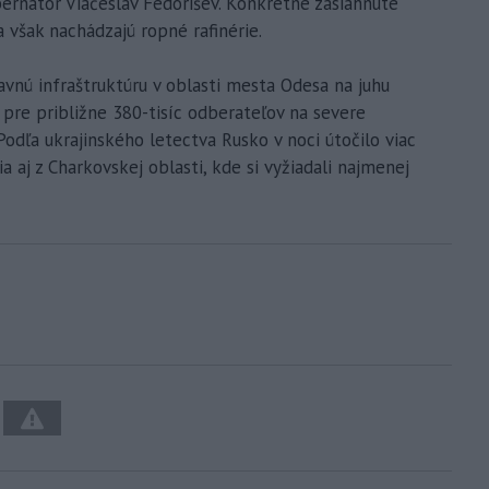
bernátor Viačeslav Fedorišev. Konkrétne zasiahnuté
 však nachádzajú ropné rafinérie.
avnú infraštruktúru v oblasti mesta Odesa na juhu
 pre približne 380-tisíc odberateľov na severe
. Podľa ukrajinského letectva Rusko v noci útočilo viac
a aj z Charkovskej oblasti, kde si vyžiadali najmenej