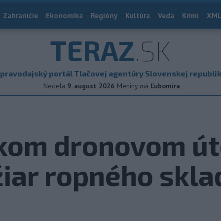
Zahraničie
Ekonomika
Regióny
Kultúra
Veda
Krimi
XML
TERAZ
.SK
pravodajský portál Tlačovej agentúry Slovenskej republi
Nedela
9. august 2026
Meniny má
Ľubomíra
skom dronovom ú
iar ropného skla