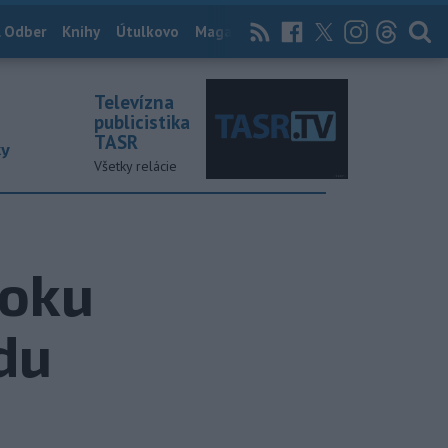
 Odber
Knihy
Útulkovo
Magazín
News Now
Archív
TASR
Televízna
publicistika
TASR
ky
Všetky relácie
toku
du