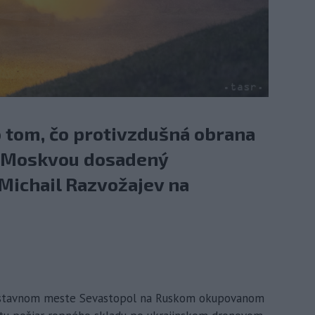
o tom, čo protivzdušná obrana
ol Moskvou dosadený
Michail Razvožajev na
prístavnom meste Sevastopol na Ruskom okupovanom