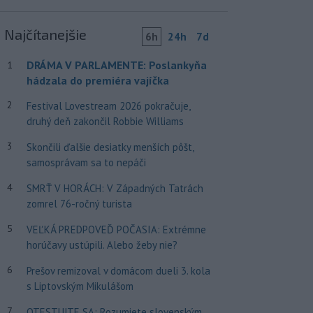
Najčítanejšie
6h
24h
7d
DRÁMA V PARLAMENTE: Poslankyňa
1
hádzala do premiéra vajíčka
2
Festival Lovestream 2026 pokračuje,
druhý deň zakončil Robbie Williams
3
Skončili ďalšie desiatky menších pôšt,
samosprávam sa to nepáči
4
SMRŤ V HORÁCH: V Západných Tatrách
zomrel 76-ročný turista
5
VEĽKÁ PREDPOVEĎ POČASIA: Extrémne
horúčavy ustúpili. Alebo žeby nie?
6
Prešov remizoval v domácom dueli 3. kola
s Liptovským Mikulášom
7
OTESTUJTE SA: Rozumiete slovenským