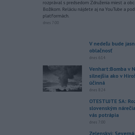
rozprával s predsedom Združenia miest a ob
Božikom. Reláciu nájdete aj na YouTube a po
platformách.
dnes 7:00
V nedeľu bude jasn
oblačnosť
dnes 6:14
Venhart:Bomba v N
silnejšia ako v Hir
účinná
dnes 8:24
OTESTUJTE SA: Ro
slovenským náreči
vás potrápia
dnes 7:00
Zelenskyj: Severná