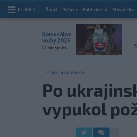
RUBRIKY
Index
Šport
Počasie
Publicistika
Slovensko
Komunálne
voľby 2026
S
Všetky správy
< sekcia
Zahraničie
Po ukrajin
vypukol pož