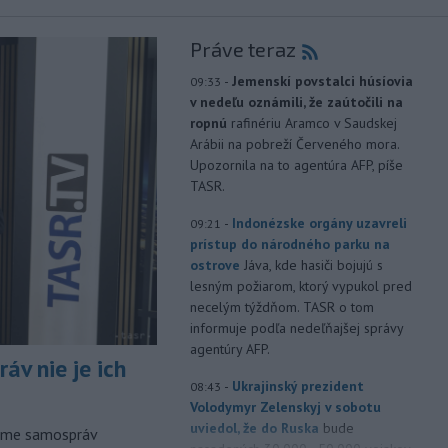
Práve teraz
-
Jemenskí povstalci húsíovia
09:33
v nedeľu oznámili, že zaútočili na
ropnú
rafinériu Aramco v Saudskej
Arábii na pobreží Červeného mora.
Upozornila na to agentúra AFP, píše
TASR.
-
Indonézske orgány uzavreli
09:21
prístup do národného parku na
ostrove
Jáva, kde hasiči bojujú s
lesným požiarom, ktorý vypukol pred
necelým týždňom. TASR o tom
informuje podľa nedeľňajšej správy
agentúry AFP.
áv nie je ich
-
Ukrajinský prezident
08:43
Volodymyr Zelenskyj v sobotu
uviedol, že do Ruska
bude
orme samospráv