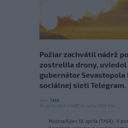
Požiar zachvátil nádrž p
zostrelila drony, uvied
gubernátor Sevastopola 
sociálnej sieti Telegram.
Autor
TASR
aktualizované
18. apríla 2026 7:54
,
18. apríla 2026 9:44
Moskva/Kyjev 18. apríla (TASR) - V 