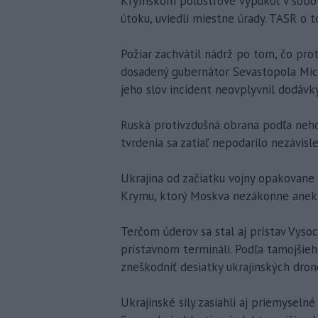
Krymskom polostrove vypukol v sobo
útoku, uviedli miestne úrady. TASR o 
Požiar zachvátil nádrž po tom, čo pro
dosadený gubernátor Sevastopola Micha
jeho slov incident neovplyvnil dodávky
Ruská protivzdušná obrana podľa neho
tvrdenia sa zatiaľ nepodarilo nezávisle
Ukrajina od začiatku vojny opakovane
Krymu, ktorý Moskva nezákonne anekt
Terčom úderov sa stal aj prístav Vysock
prístavnom termináli. Podľa tamojšie
zneškodniť desiatky ukrajinských dron
Ukrajinské sily zasiahli aj priemysel