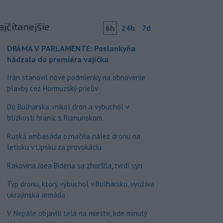
ajčítanejšie
6h
24h
7d
DRÁMA V PARLAMENTE: Poslankyňa
hádzala do premiéra vajíčka
Irán stanovil nové podmienky na obnovenie
plavby cez Hormuzský prieliv
Do Bulharska vnikol dron a vybuchol v
blízkosti hraníc s Rumunskom
Ruská ambasáda označila nález dronu na
letisku v Lipsku za provokáciu
Rakovina Joea Bidena sa zhoršila, tvrdí syn
Typ dronu, ktorý vybuchol v Bulharsku, využíva
ukrajinská armáda
V Nepále objavili telá na mieste, kde minulý