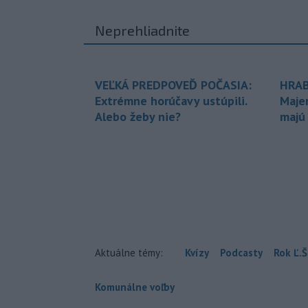
Neprehliadnite
VEĽKÁ PREDPOVEĎ POČASIA:
HRAB
Extrémne horúčavy ustúpili.
Maje
Alebo žeby nie?
majú
Aktuálne témy:
Kvízy
Podcasty
Rok Ľ.Š
Komunálne voľby