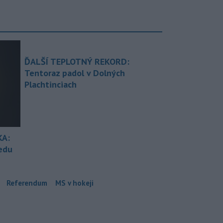
ĎALŠÍ TEPLOTNÝ REKORD:
Tentoraz padol v Dolných
Plachtinciach
KA:
redu
Referendum
MS v hokeji