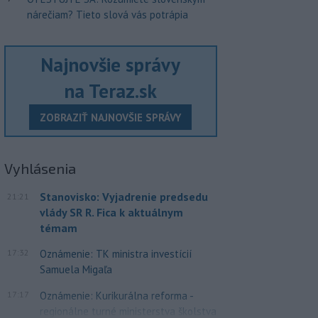
nárečiam? Tieto slová vás potrápia
Najnovšie správy
na Teraz.sk
ZOBRAZIŤ NAJNOVŠIE SPRÁVY
Vyhlásenia
Stanovisko: Vyjadrenie predsedu
21:21
vlády SR R. Fica k aktuálnym
témam
17:32
Oznámenie: TK ministra investícií
Samuela Migaľa
17:17
Oznámenie: Kurikurálna reforma -
regionálne turné ministerstva školstva