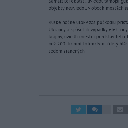
Samarskej oblasti, uviedol tamojší gu
objekty neuviedol, v oboch mestách sa
Ruské nočné útoky zas poškodili príst
Ukrajiny a spôsobili výpadky elektriny
krajiny, uviedli miestni predstavitelia
než 200 dronmi. Intenzívne údery hlási
sedem zranených.