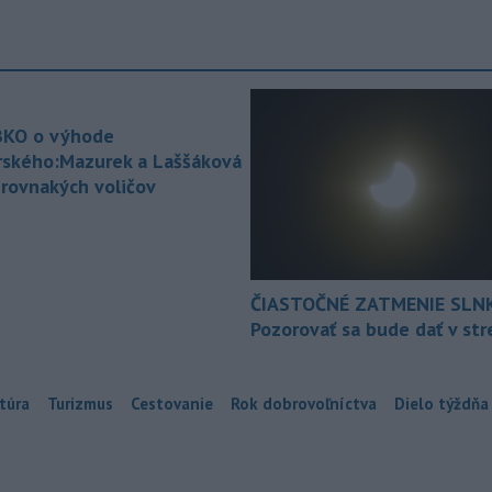
KO o výhode
rského:Mazurek a Laššáková
 rovnakých voličov
ČIASTOČNÉ ZATMENIE SLN
Pozorovať sa bude dať v st
túra
Turizmus
Cestovanie
Rok dobrovoľníctva
Dielo týždňa