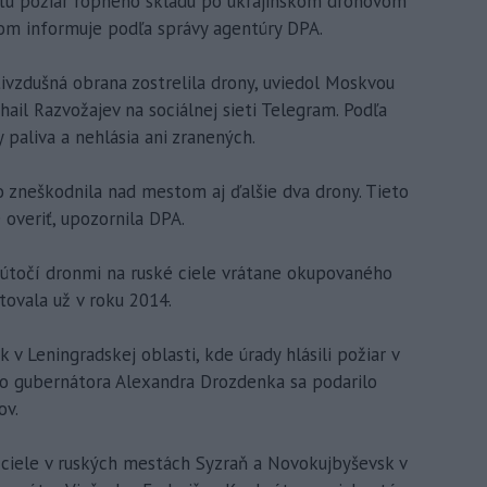
tu požiar ropného skladu po ukrajinskom dronovom
tom informuje podľa správy agentúry DPA.
tivzdušná obrana zostrelila drony, uviedol Moskvou
il Razvožajev na sociálnej sieti Telegram. Podľa
 paliva a nehlásia ani zranených.
 zneškodnila nad mestom aj ďalšie dva drony. Tieto
 overiť, upozornila DPA.
 útočí dronmi na ruské ciele vrátane okupovaného
ovala už v roku 2014.
 v Leningradskej oblasti, kde úrady hlásili požiar v
ho gubernátora Alexandra Drozdenka sa podarilo
ov.
né ciele v ruských mestách Syzraň a Novokujbyševsk v