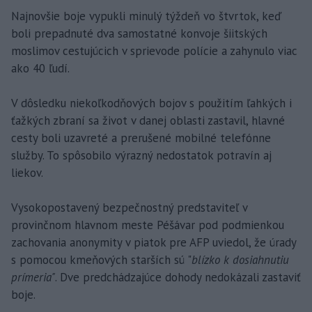
Najnovšie boje vypukli minulý týždeň vo štvrtok, keď
boli prepadnuté dva samostatné konvoje šiitských
moslimov cestujúcich v sprievode polície a zahynulo viac
ako 40 ľudí.
V dôsledku niekoľkodňových bojov s použitím ľahkých i
ťažkých zbraní sa život v danej oblasti zastavil, hlavné
cesty boli uzavreté a prerušené mobilné telefónne
služby. To spôsobilo výrazný nedostatok potravín aj
liekov.
Vysokopostavený bezpečnostný predstaviteľ v
provinčnom hlavnom meste Péšávar pod podmienkou
zachovania anonymity v piatok pre AFP uviedol, že úrady
s pomocou kmeňových starších sú "
blízko k dosiahnutiu
prímeria"
. Dve predchádzajúce dohody nedokázali zastaviť
boje.