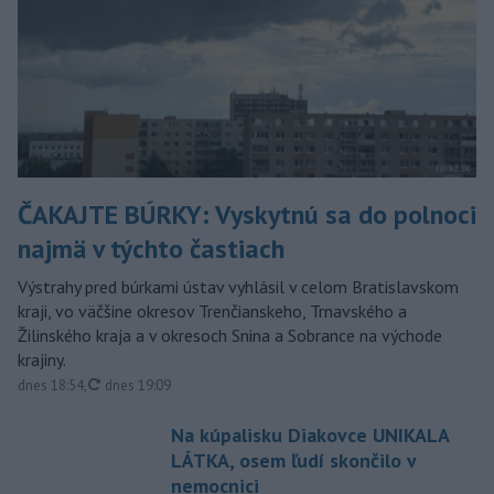
ČAKAJTE BÚRKY: Vyskytnú sa do polnoci
najmä v týchto častiach
Výstrahy pred búrkami ústav vyhlásil v celom Bratislavskom
kraji, vo väčšine okresov Trenčianskeho, Trnavského a
Žilinského kraja a v okresoch Snina a Sobrance na východe
krajiny.
aktualizované
dnes 18:54
,
dnes 19:09
Na kúpalisku Diakovce UNIKALA
LÁTKA, osem ľudí skončilo v
nemocnici