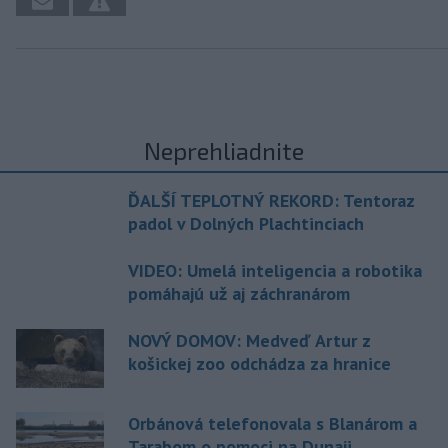
Neprehliadnite
ĎALŠÍ TEPLOTNÝ REKORD: Tentoraz
padol v Dolných Plachtinciach
VIDEO: Umelá inteligencia a robotika
pomáhajú už aj záchranárom
NOVÝ DOMOV: Medveď Artur z
košickej zoo odchádza za hranice
Orbánová telefonovala s Blanárom a
Tarabom o pomoci na Dunaji