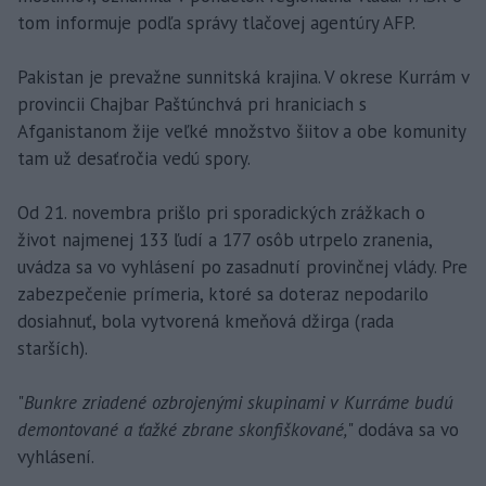
tom informuje podľa správy tlačovej agentúry AFP.
Pakistan je prevažne sunnitská krajina. V okrese Kurrám v
provincii Chajbar Paštúnchvá pri hraniciach s
Afganistanom žije veľké množstvo šiitov a obe komunity
tam už desaťročia vedú spory.
Od 21. novembra prišlo pri sporadických zrážkach o
život najmenej 133 ľudí a 177 osôb utrpelo zranenia,
uvádza sa vo vyhlásení po zasadnutí provinčnej vlády. Pre
zabezpečenie prímeria, ktoré sa doteraz nepodarilo
dosiahnuť, bola vytvorená kmeňová džirga (rada
starších).
"
Bunkre zriadené ozbrojenými skupinami v Kurráme budú
demontované a ťažké zbrane skonfiškované,
" dodáva sa vo
vyhlásení.