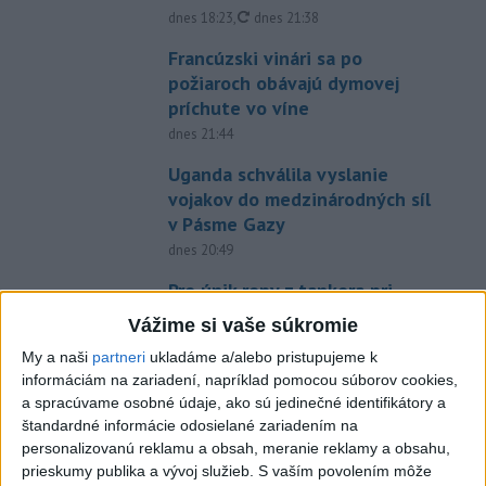
aktualizované
dnes 18:23
,
dnes 21:38
Francúzski vinári sa po
požiaroch obávajú dymovej
príchute vo víne
dnes 21:44
Uganda schválila vyslanie
vojakov do medzinárodných síl
v Pásme Gazy
dnes 20:49
Pre únik ropy z tankera pri
Ománe hrozí ekologická
Vážime si vaše súkromie
katastrofa
My a naši
partneri
ukladáme a/alebo pristupujeme k
dnes 21:59
informáciám na zariadení, napríklad pomocou súborov cookies,
Ráž: Podpísali sme zmluvu k
a spracúvame osobné údaje, ako sú jedinečné identifikátory a
štandardné informácie odosielané zariadením na
dokumentácii obnovy hlavnej
personalizovanú reklamu a obsah, meranie reklamy a obsahu,
stanice
prieskumy publika a vývoj služieb.
S vaším povolením môže
dnes 15:26