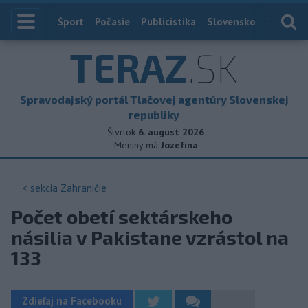
Index
Šport
Počasie
Publicistika
Slovensko
Zahranič
TERAZ
.SK
Spravodajský portál Tlačovej agentúry Slovenskej
republiky
Štvrtok
6. august 2026
Meniny má
Jozefína
< sekcia
Zahraničie
Počet obetí sektárskeho
násilia v Pakistane vzrástol na
133
Zdieľaj na Facebooku