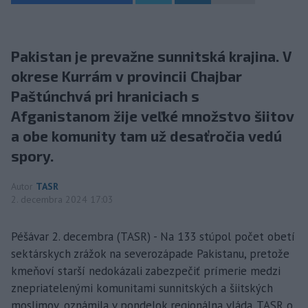
Pakistan je prevažne sunnitská krajina. V
okrese Kurrám v provincii Chajbar
Paštúnchvá pri hraniciach s
Afganistanom žije veľké množstvo šiitov
a obe komunity tam už desaťročia vedú
spory.
Autor
TASR
2. decembra 2024 17:03
Péšávar 2. decembra (TASR) - Na 133 stúpol počet obetí
sektárskych zrážok na severozápade Pakistanu, pretože
kmeňoví starší nedokázali zabezpečiť prímerie medzi
znepriatelenými komunitami sunnitských a šiitských
moslimov, oznámila v pondelok regionálna vláda. TASR o