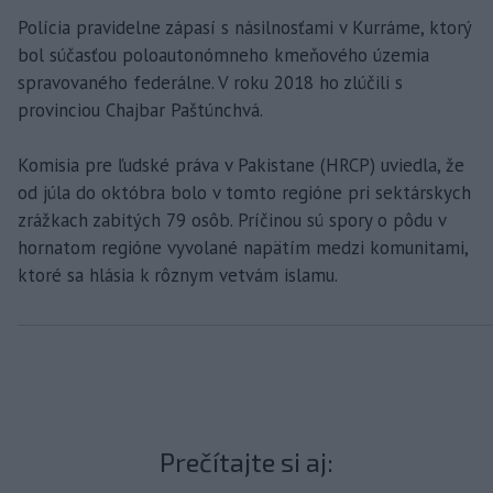
Polícia pravidelne zápasí s násilnosťami v Kurráme, ktorý
bol súčasťou poloautonómneho kmeňového územia
spravovaného federálne. V roku 2018 ho zlúčili s
provinciou Chajbar Paštúnchvá.
Komisia pre ľudské práva v Pakistane (HRCP) uviedla, že
od júla do októbra bolo v tomto regióne pri sektárskych
zrážkach zabitých 79 osôb. Príčinou sú spory o pôdu v
hornatom regióne vyvolané napätím medzi komunitami,
ktoré sa hlásia k rôznym vetvám islamu.
Prečítajte si aj: