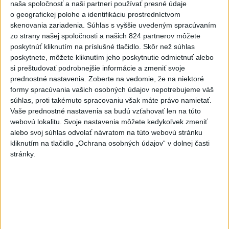
naša spoločnosť a naši partneri používať presné údaje
o geografickej polohe a identifikáciu prostredníctvom
KDH žiada ministra vnútra o
skenovania zariadenia. Súhlas s vyššie uvedeným spracúvaním
vysvetlenie nákupu
zo strany našej spoločnosti a našich 824 partnerov môžete
kamerových systémov
poskytnúť kliknutím na príslušné tlačidlo. Skôr než súhlas
dnes 17:40
poskytnete, môžete kliknutím jeho poskytnutie odmietnuť alebo
si preštudovať podrobnejšie informácie a zmeniť svoje
V Budapešti opäť padol
prednostné nastavenia.
Zoberte na vedomie, že na niektoré
teplotný rekord, tretí za päť
formy spracúvania vašich osobných údajov nepotrebujeme váš
týždňov
súhlas, proti takémuto spracovaniu však máte právo namietať.
dnes 19:15
Vaše prednostné nastavenia sa budú vzťahovať len na túto
webovú lokalitu. Svoje nastavenia môžete kedykoľvek zmeniť
Twente deklasovalo DAC 6:0 v
alebo svoj súhlas odvolať návratom na túto webovú stránku
prvom zápase 3. predkola
kliknutím na tlačidlo „Ochrana osobných údajov“ v dolnej časti
dnes 22:03
stránky.
Slovenskí hádzanári zdolali
Taliansko 38:37
aktualizované
dnes 16:28
,
dnes 19:55
Práve teraz