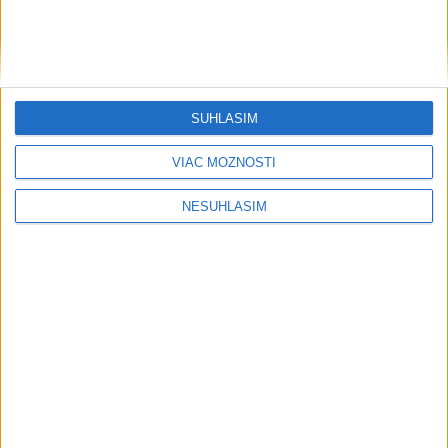
....
SÚHLASÍM
VIAC MOŽNOSTÍ
NESÚHLASÍM
....