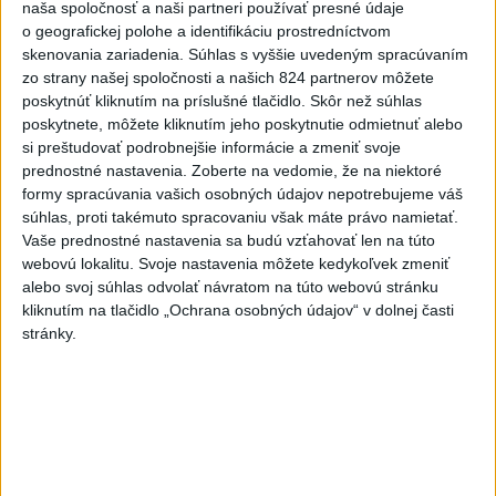
naša spoločnosť a naši partneri používať presné údaje
TK Ministra pôdohospodárstva SR R.
o geografickej polohe a identifikáciu prostredníctvom
Takača
skenovania zariadenia. Súhlas s vyššie uvedeným spracúvaním
zo strany našej spoločnosti a našich 824 partnerov môžete
poskytnúť kliknutím na príslušné tlačidlo. Skôr než súhlas
Viac
poskytnete, môžete kliknutím jeho poskytnutie odmietnuť alebo
Najčítanejšie
si preštudovať podrobnejšie informácie a zmeniť svoje
prednostné nastavenia.
Zoberte na vedomie, že na niektoré
6h
24h
7d
formy spracúvania vašich osobných údajov nepotrebujeme váš
súhlas, proti takémuto spracovaniu však máte právo namietať.
Český herec Vladimír Polívka odmietol
1
Vaše prednostné nastavenia sa budú vzťahovať len na túto
webovú lokalitu. Svoje nastavenia môžete kedykoľvek zmeniť
zaujímavé filmové projekty
alebo svoj súhlas odvolať návratom na túto webovú stránku
kliknutím na tlačidlo „Ochrana osobných údajov“ v dolnej časti
2
Predstavitelia Mladého Hlasu podali trestné oznámenie
stránky.
na I. Korčoka
3
Mesto Martin vypovedalo zmluvy na tri rozpracované
investičné akcie
4
V Košiciach Nad jazerom začína výstavba
chodníka,otvorili aj pumptrack