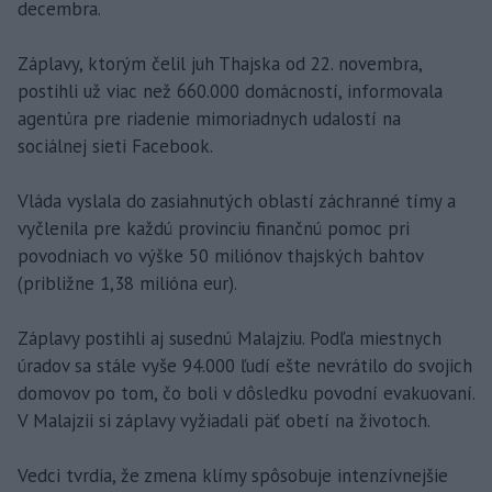
decembra.
Záplavy, ktorým čelil juh Thajska od 22. novembra,
postihli už viac než 660.000 domácností, informovala
agentúra pre riadenie mimoriadnych udalostí na
sociálnej sieti Facebook.
Vláda vyslala do zasiahnutých oblastí záchranné tímy a
vyčlenila pre každú provinciu finančnú pomoc pri
povodniach vo výške 50 miliónov thajských bahtov
(približne 1,38 milióna eur).
Záplavy postihli aj susednú Malajziu. Podľa miestnych
úradov sa stále vyše 94.000 ľudí ešte nevrátilo do svojich
domovov po tom, čo boli v dôsledku povodní evakuovaní.
V Malajzii si záplavy vyžiadali päť obetí na životoch.
Vedci tvrdia, že zmena klímy spôsobuje intenzívnejšie