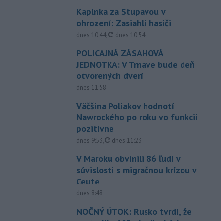
Kaplnka za Stupavou v
ohrození: Zasiahli hasiči
aktualizované
dnes 10:44
,
dnes 10:54
POLICAJNÁ ZÁSAHOVÁ
JEDNOTKA: V Trnave bude deň
otvorených dverí
dnes 11:58
Väčšina Poliakov hodnotí
Nawrockého po roku vo funkcii
pozitívne
aktualizované
dnes 9:53
,
dnes 11:23
V Maroku obvinili 86 ľudí v
súvislosti s migračnou krízou v
Ceute
dnes 8:48
NOČNÝ ÚTOK: Rusko tvrdí, že