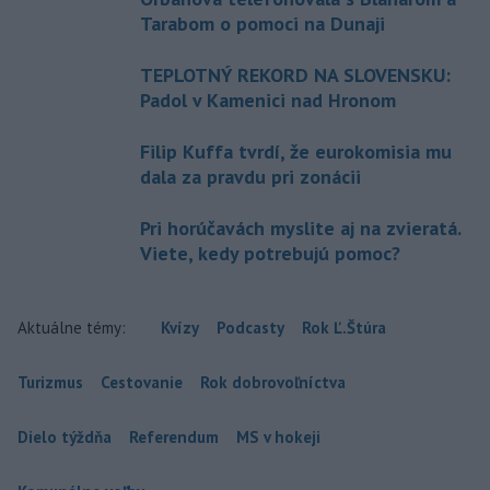
Tarabom o pomoci na Dunaji
TEPLOTNÝ REKORD NA SLOVENSKU:
Padol v Kamenici nad Hronom
Filip Kuffa tvrdí, že eurokomisia mu
dala za pravdu pri zonácii
Pri horúčavách myslite aj na zvieratá.
Viete, kedy potrebujú pomoc?
Aktuálne témy:
Kvízy
Podcasty
Rok Ľ.Štúra
Turizmus
Cestovanie
Rok dobrovoľníctva
Dielo týždňa
Referendum
MS v hokeji