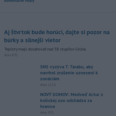
Komunálne voľby
Aj štvrtok bude horúci, dajte si pozor na
búrky a silnejší vietor
Teploty majú dosahovať nad 38 stupňov Celzia.
dnes 8:31
SNS vyzýva T. Tarabu, aby
navrhol zrušenie uznesení k
zonáciám
dnes 11:16
NOVÝ DOMOV: Medveď Artur z
košickej zoo odchádza za
hranice
dnes 9:51