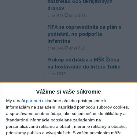
zostrelilo 605 ukrajinských
dronov
aktualizované
dnes 9:37
,
dnes 10:35
FIFA sa ospravedlnila za plán s
podielmi, no podporila
Infantina
aktualizované
dnes 6:47
,
dnes 7:10
Prokop odchádza z MŠK Žilina
na hosťovanie do Interu Turku
dnes 10:13
Práve teraz
Vážime si vaše súkromie
-
Severná Kórea vo štvrtok odpálila najmenej jeden
11:29
My a naši
partneri
ukladáme a/alebo pristupujeme k
neidentifikovaný
projektil smerom k Japonskému moru, uviedla
informáciám na zariadení, napríklad pomocou súborov cookies,
juhokórejská armáda.
a spracúvame osobné údaje, ako sú jedinečné identifikátory a
štandardné informácie odosielané zariadením na
Viac
personalizovanú reklamu a obsah, meranie reklamy a obsahu,
Videá a prenosy TASR TV
prieskumy publika a vývoj služieb.
S vaším povolením môže