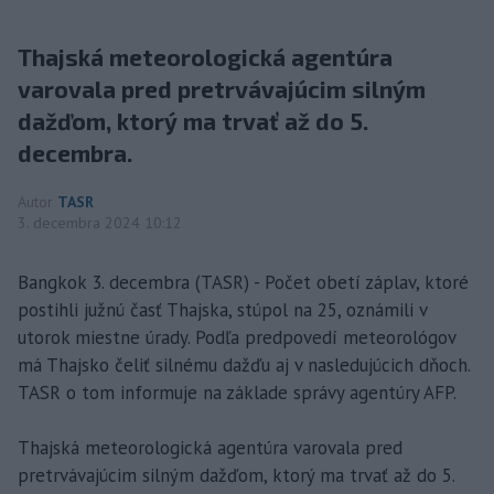
Thajská meteorologická agentúra
varovala pred pretrvávajúcim silným
dažďom, ktorý ma trvať až do 5.
decembra.
Autor
TASR
3. decembra 2024 10:12
Bangkok 3. decembra (TASR) - Počet obetí záplav, ktoré
postihli južnú časť Thajska, stúpol na 25, oznámili v
utorok miestne úrady. Podľa predpovedí meteorológov
má Thajsko čeliť silnému dažďu aj v nasledujúcich dňoch.
TASR o tom informuje na základe správy agentúry AFP.
Thajská meteorologická agentúra varovala pred
pretrvávajúcim silným dažďom, ktorý ma trvať až do 5.