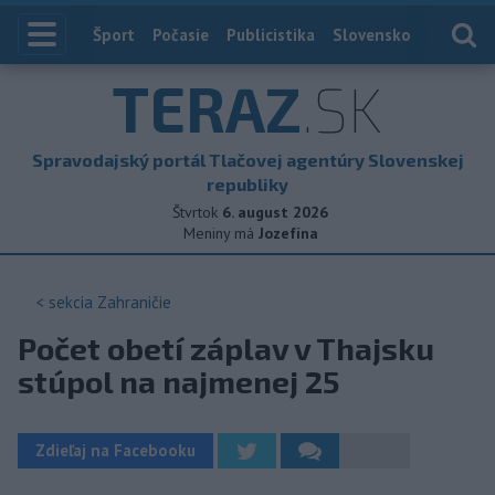
Index
Šport
Počasie
Publicistika
Slovensko
Zahranič
TERAZ
.SK
Spravodajský portál Tlačovej agentúry Slovenskej
republiky
Štvrtok
6. august 2026
Meniny má
Jozefína
< sekcia
Zahraničie
Počet obetí záplav v Thajsku
stúpol na najmenej 25
Zdieľaj na Facebooku