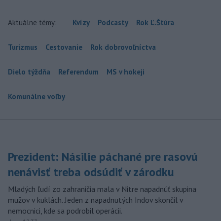
Aktuálne témy:
Kvízy
Podcasty
Rok Ľ.Štúra
Turizmus
Cestovanie
Rok dobrovoľníctva
Dielo týždňa
Referendum
MS v hokeji
Komunálne voľby
Prezident: Násilie páchané pre rasovú
nenávisť treba odsúdiť v zárodku
Mladých ľudí zo zahraničia mala v Nitre napadnúť skupina
mužov v kuklách. Jeden z napadnutých Indov skončil v
nemocnici, kde sa podrobil operácii.