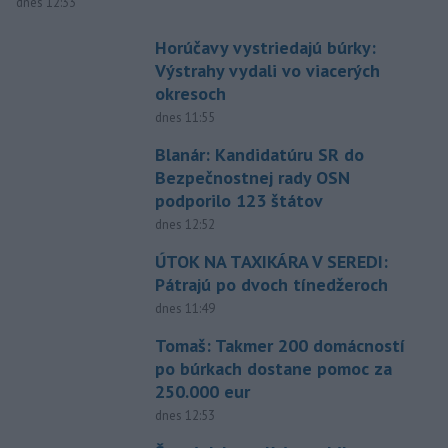
dnes 12:33
Horúčavy vystriedajú búrky:
Výstrahy vydali vo viacerých
okresoch
dnes 11:55
Blanár: Kandidatúru SR do
Bezpečnostnej rady OSN
podporilo 123 štátov
dnes 12:52
ÚTOK NA TAXIKÁRA V SEREDI:
Pátrajú po dvoch tínedžeroch
dnes 11:49
Tomaš: Takmer 200 domácností
po búrkach dostane pomoc za
250.000 eur
dnes 12:53