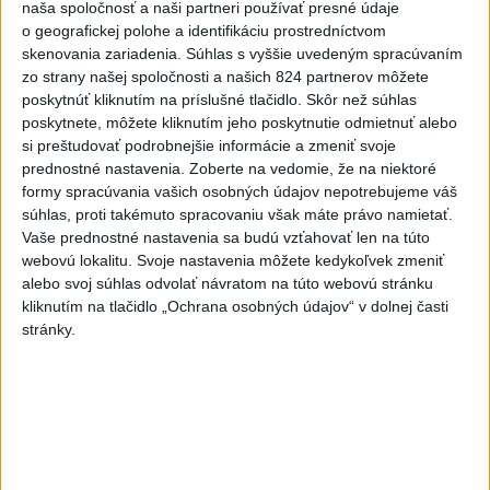
naša spoločnosť a naši partneri používať presné údaje
dnes 10:44
o geografickej polohe a identifikáciu prostredníctvom
Práve teraz
skenovania zariadenia. Súhlas s vyššie uvedeným spracúvaním
zo strany našej spoločnosti a našich 824 partnerov môžete
-
Podporu kandidatúre Slovenskej republiky na nestále
12:49
poskytnúť kliknutím na príslušné tlačidlo. Skôr než súhlas
členstvo
v Bezpečnostnej rade Organizácie Spojených národov
poskytnete, môžete kliknutím jeho poskytnutie odmietnuť alebo
(OSN) na roky 2028 až 2029 písomne vyjadrilo už 123 zo 193
si preštudovať podrobnejšie informácie a zmeniť svoje
členských štátov OSN.
prednostné nastavenia.
Zoberte na vedomie, že na niektoré
formy spracúvania vašich osobných údajov nepotrebujeme váš
Viac
súhlas, proti takémuto spracovaniu však máte právo namietať.
Videá a prenosy TASR TV
Vaše prednostné nastavenia sa budú vzťahovať len na túto
webovú lokalitu. Svoje nastavenia môžete kedykoľvek zmeniť
Deväť Slovákov zabojuje na ME v Paríži
alebo svoj súhlas odvolať návratom na túto webovú stránku
o čo najlepšie výsledky
kliknutím na tlačidlo „Ochrana osobných údajov“ v dolnej časti
stránky.
Viac
Najčítanejšie
6h
24h
7d