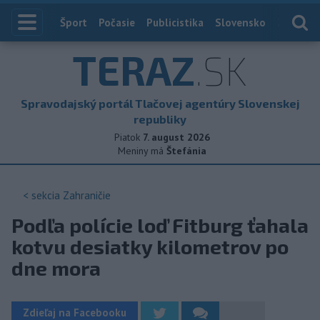
Index
Šport
Počasie
Publicistika
Slovensko
Zahranič
TERAZ
.SK
Spravodajský portál Tlačovej agentúry Slovenskej
republiky
Piatok
7. august 2026
Meniny má
Štefánia
< sekcia
Zahraničie
Podľa polície loď Fitburg ťahala
kotvu desiatky kilometrov po
dne mora
Zdieľaj na Facebooku