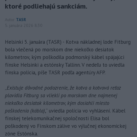
ktoré podliehajú sankciám.
Autor
TASR
5. januára 2026 8:30
Helsinki 5. januára (TASR) - Kotva nákladnej lode Fitburg
bola vlečená po morskom dne niekoľko desiatok
kilometrov, kým poškodila podmorský kábel spájajúci
fínske Helsinki a estónsky Tallinn. V nedeľu to uviedla
fínska polícia, píše TASR podľa agentúry AFP.
„
Existuje dôvodné podozrenie, že kotva a kotvová reťaz
plavidla Fitburg sa vliekli po morskom dne najmenej
niekoľko desiatok kilometrov, kým dosiahli miesto
poškodenia (kábla)
,“ uviedla polícia vo vyhlásení. Kábel
fínskej telekomunikačnej spoločnosti Elisa bol
poškodený vo Fínskom zálive vo výlučnej ekonomickej
zóne Estónska.