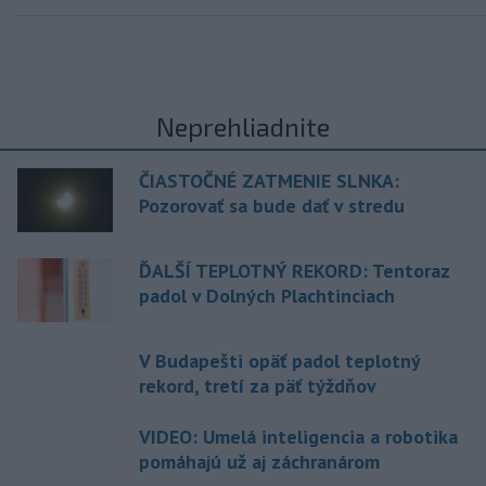
Neprehliadnite
ČIASTOČNÉ ZATMENIE SLNKA:
Pozorovať sa bude dať v stredu
ĎALŠÍ TEPLOTNÝ REKORD: Tentoraz
padol v Dolných Plachtinciach
V Budapešti opäť padol teplotný
rekord, tretí za päť týždňov
VIDEO: Umelá inteligencia a robotika
pomáhajú už aj záchranárom