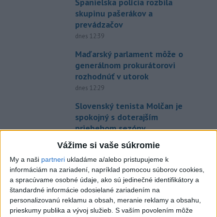
Španielska polícia rozbila
skupinu pašerákov a
prevádzačov
dnes 12:39
Maďarský parlament môže o
generálnom prokurátorovi
rozhodnúť v utorok
dnes 12:29
Slovenský tenista Molčan je
spokojný s doterajším
priebehom sezóny
dnes 12:18
Vážime si vaše súkromie
Forsterovú čaká v Birminghame
My a naši
partneri
ukladáme a/alebo pristupujeme k
opäť dvojboj, Volka piate ME
informáciám na zariadení, napríklad pomocou súborov cookies,
a spracúvame osobné údaje, ako sú jedinečné identifikátory a
dnes 11:43
štandardné informácie odosielané zariadením na
O Haraslína má záujem
personalizovanú reklamu a obsah, meranie reklamy a obsahu,
saudskoarabský Al-Fateh
prieskumy publika a vývoj služieb.
S vaším povolením môže