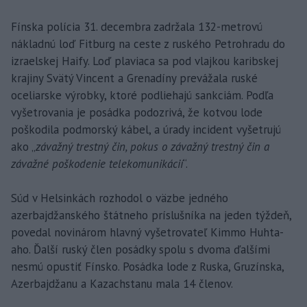
Fínska polícia 31. decembra zadržala 132-metrovú
nákladnú loď Fitburg na ceste z ruského Petrohradu do
izraelskej Haify. Loď plaviaca sa pod vlajkou karibskej
krajiny Svätý Vincent a Grenadíny prevážala ruské
oceliarske výrobky, ktoré podliehajú sankciám. Podľa
vyšetrovania je posádka podozrivá, že kotvou lode
poškodila podmorský kábel, a úrady incident vyšetrujú
ako „
závažný trestný čin, pokus o závažný trestný čin a
závažné poškodenie telekomunikácií
“.
Súd v Helsinkách rozhodol o väzbe jedného
azerbajdžanského štátneho príslušníka na jeden týždeň,
povedal novinárom hlavný vyšetrovateľ Kimmo Huhta-
aho. Ďalší ruský člen posádky spolu s dvoma ďalšími
nesmú opustiť Fínsko. Posádka lode z Ruska, Gruzínska,
Azerbajdžanu a Kazachstanu mala 14 členov.