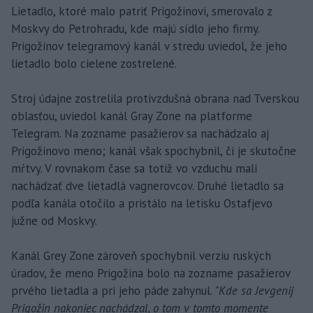
Lietadlo, ktoré malo patriť Prigožinovi, smerovalo z
Moskvy do Petrohradu, kde majú sídlo jeho firmy.
Prigožinov telegramový kanál v stredu uviedol, že jeho
lietadlo bolo cielene zostrelené.
Stroj údajne zostrelila protivzdušná obrana nad Tverskou
oblasťou, uviedol kanál Gray Zone na platforme
Telegram. Na zozname pasažierov sa nachádzalo aj
Prigožinovo meno; kanál však spochybnil, či je skutočne
mŕtvy. V rovnakom čase sa totiž vo vzduchu mali
nachádzať dve lietadlá vagnerovcov. Druhé lietadlo sa
podľa kanála otočilo a pristálo na letisku Ostafjevo
južne od Moskvy.
Kanál Grey Zone zároveň spochybnil verziu ruských
úradov, že meno Prigožina bolo na zozname pasažierov
prvého lietadla a pri jeho páde zahynul.
"Kde sa Jevgenij
Prigožin nakoniec nachádzal, o tom v tomto momente