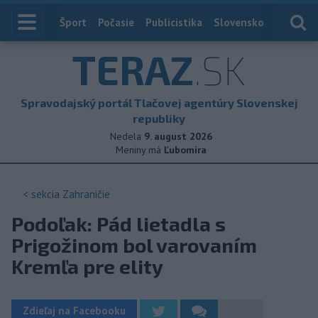
Index
Šport
Počasie
Publicistika
Slovensko
Zahranič
TERAZ
.SK
Spravodajský portál Tlačovej agentúry Slovenskej
republiky
Nedela
9. august 2026
Meniny má
Ľubomíra
< sekcia
Zahraničie
Podoľak: Pád lietadla s
Prigožinom bol varovaním
Kremľa pre elity
Zdieľaj na Facebooku