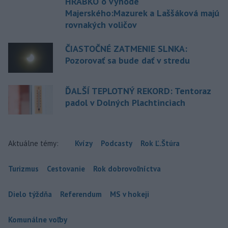
HRABKO o výhode
Majerského:Mazurek a Laššáková majú
rovnakých voličov
ČIASTOČNÉ ZATMENIE SLNKA:
Pozorovať sa bude dať v stredu
ĎALŠÍ TEPLOTNÝ REKORD: Tentoraz
padol v Dolných Plachtinciach
Aktuálne témy:
Kvízy
Podcasty
Rok Ľ.Štúra
Turizmus
Cestovanie
Rok dobrovoľníctva
Dielo týždňa
Referendum
MS v hokeji
Komunálne voľby