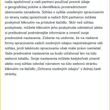
Perzeidy
naša spoločnosť a naši partneri používať presné údaje
o geografickej polohe a identifikáciu prostredníctvom
dnes 7:36
skenovania zariadenia. Súhlas s vyššie uvedeným spracúvaním
Rakovina Joea Bidena sa
zo strany našej spoločnosti a našich 824 partnerov môžete
zhoršila, tvrdí syn
poskytnúť kliknutím na príslušné tlačidlo. Skôr než súhlas
poskytnete, môžete kliknutím jeho poskytnutie odmietnuť alebo
dnes 7:19
si preštudovať podrobnejšie informácie a zmeniť svoje
prednostné nastavenia.
Zoberte na vedomie, že na niektoré
Irán stanovil nové podmienky
formy spracúvania vašich osobných údajov nepotrebujeme váš
na obnovenie plavby cez
súhlas, proti takémuto spracovaniu však máte právo namietať.
Hormuzský prieliv
Vaše prednostné nastavenia sa budú vzťahovať len na túto
dnes 7:15
webovú lokalitu. Svoje nastavenia môžete kedykoľvek zmeniť
alebo svoj súhlas odvolať návratom na túto webovú stránku
Turecko očakáva, že k dohode o
kliknutím na tlačidlo „Ochrana osobných údajov“ v dolnej časti
spoločnej obrane sa pripojí aj
stránky.
Egypt
dnes 7:06
Ľubomíra je kolegiálna
dnes 6:45