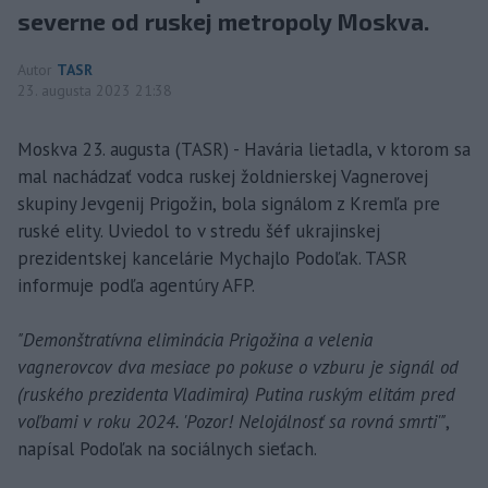
severne od ruskej metropoly Moskva.
Autor
TASR
23. augusta 2023 21:38
Moskva 23. augusta (TASR) - Havária lietadla, v ktorom sa
mal nachádzať vodca ruskej žoldnierskej Vagnerovej
skupiny Jevgenij Prigožin, bola signálom z Kremľa pre
ruské elity. Uviedol to v stredu šéf ukrajinskej
prezidentskej kancelárie Mychajlo Podoľak. TASR
informuje podľa agentúry AFP.
"Demonštratívna eliminácia Prigožina a velenia
vagnerovcov dva mesiace po pokuse o vzburu je signál od
(ruského prezidenta Vladimira) Putina ruským elitám pred
voľbami v roku 2024. 'Pozor! Nelojálnosť sa rovná smrti'"
,
napísal Podoľak na sociálnych sieťach.