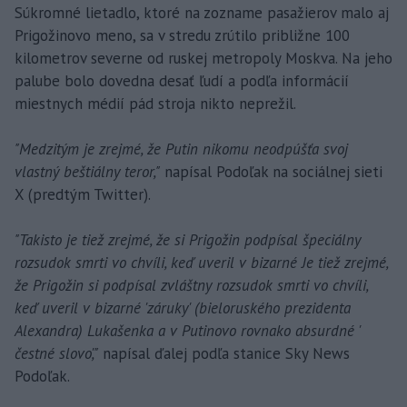
Súkromné lietadlo, ktoré na zozname pasažierov malo aj
Prigožinovo meno, sa v stredu zrútilo približne 100
kilometrov severne od ruskej metropoly Moskva. Na jeho
palube bolo dovedna desať ľudí a podľa informácií
miestnych médií pád stroja nikto neprežil.
"Medzitým je zrejmé, že Putin nikomu neodpúšťa svoj
vlastný beštiálny teror,"
napísal Podoľak na sociálnej sieti
X (predtým Twitter).
"Takisto je tiež zrejmé, že si Prigožin podpísal špeciálny
rozsudok smrti vo chvíli, keď uveril v bizarné Je tiež zrejmé,
že Prigožin si podpísal zvláštny rozsudok smrti vo chvíli,
keď uveril v bizarné 'záruky' (bieloruského prezidenta
Alexandra) Lukašenka a v Putinovo rovnako absurdné '
čestné slovo',"
napísal ďalej podľa stanice Sky News
Podoľak.