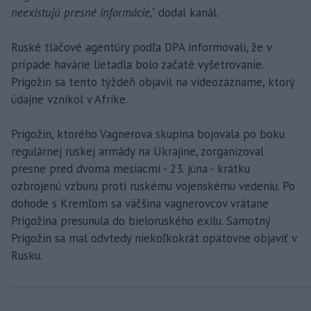
neexistujú presné informácie,"
dodal kanál.
Ruské tlačové agentúry podľa DPA informovali, že v
prípade havárie lietadla bolo začaté vyšetrovanie.
Prigožin sa tento týždeň objavil na videozázname, ktorý
údajne vznikol v Afrike.
Prigožin, ktorého Vagnerova skupina bojovala po boku
regulárnej ruskej armády na Ukrajine, zorganizoval
presne pred dvoma mesiacmi - 23. júna - krátku
ozbrojenú vzburu proti ruskému vojenskému vedeniu. Po
dohode s Kremľom sa väčšina vagnerovcov vrátane
Prigožina presunula do bieloruského exilu. Samotný
Prigožin sa mal odvtedy niekoľkokrát opätovne objaviť v
Rusku.