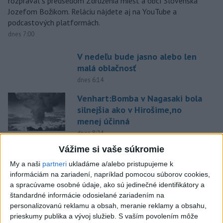
rozprával s predsedom Združenia miest a obcí Slovenska
Jozefom Božikom. Reláciu nájdete aj na YouTube a
podcastových platformách.
dnes 7:00
V nedeľu bude jasno alebo len
malá oblačnosť
dnes 6:14
Venhart:Bomba v Nagasaki bola
silnejšia ako v Hirošime,no
menej účinná
dnes 8:24
Vážime si vaše súkromie
OTESTUJTE SA: Rozumiete
slovenským nárečiam? Tieto
My a naši
partneri
ukladáme a/alebo pristupujeme k
slová vás potrápia
informáciám na zariadení, napríklad pomocou súborov cookies,
a spracúvame osobné údaje, ako sú jedinečné identifikátory a
dnes 7:00
štandardné informácie odosielané zariadením na
Slovensko čakajú astronomické
personalizovanú reklamu a obsah, meranie reklamy a obsahu,
úkazy, zatmenie Slnka striedajú
prieskumy publika a vývoj služieb.
S vaším povolením môže