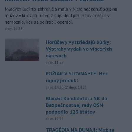
Mladých ľudí zo zahraničia mala v Nitre napadnúť skupina
mužov v kuklách. Jeden z napadnutých Indov skončil v
nemocnici, kde sa podrobil operácii.
dnes 12:33
Horúčavy vystriedajú búrky:
Výstrahy vydali vo viacerých
okresoch
dnes 11:55
POŽIAR V SLOVNAFTE: Horí
ropný produkt
aktualizované
dnes 14:20
,
dnes 14:23
Blanár: Kandidatúru SR do
Bezpečnostnej rady OSN
podporilo 123 štátov
dnes 12:52
TRAGÉDIA NA DUNAJI: Muž sa