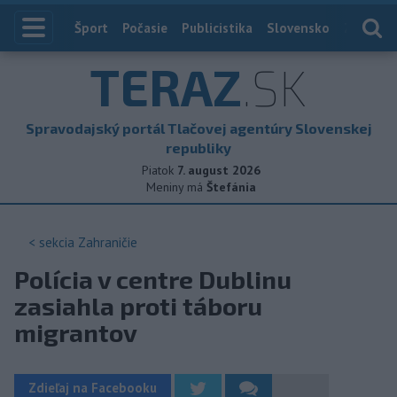
Index
Šport
Počasie
Publicistika
Slovensko
Zahranič
TERAZ
.SK
Spravodajský portál Tlačovej agentúry Slovenskej
republiky
Piatok
7. august 2026
Meniny má
Štefánia
< sekcia
Zahraničie
Polícia v centre Dublinu
zasiahla proti táboru
migrantov
Zdieľaj na Facebooku