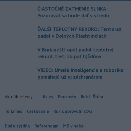
ČIASTOČNÉ ZATMENIE SLNKA:
Pozorovať sa bude dať v stredu
ĎALŠÍ TEPLOTNÝ REKORD: Tentoraz
padol v Dolných Plachtinciach
V Budapešti opäť padol teplotný
rekord, tretí za päť týždňov
VIDEO: Umelá inteligencia a robotika
pomáhajú už aj záchranárom
Aktuálne témy:
Kvízy
Podcasty
Rok Ľ.Štúra
Turizmus
Cestovanie
Rok dobrovoľníctva
Dielo týždňa
Referendum
MS v hokeji