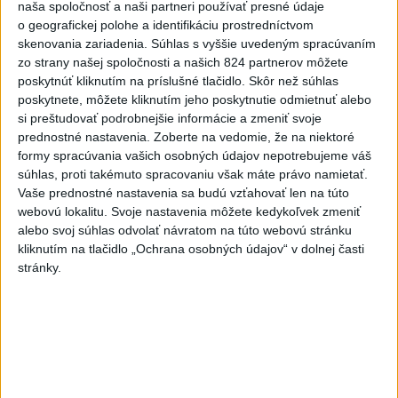
naša spoločnosť a naši partneri používať presné údaje
6h
24h
7d
o geografickej polohe a identifikáciu prostredníctvom
skenovania zariadenia. Súhlas s vyššie uvedeným spracúvaním
zo strany našej spoločnosti a našich 824 partnerov môžete
POŽIAR PRI BRATISLAVE: Plamene pohltili
1
poskytnúť kliknutím na príslušné tlačidlo. Skôr než súhlas
skládku odpadu
poskytnete, môžete kliknutím jeho poskytnutie odmietnuť alebo
si preštudovať podrobnejšie informácie a zmeniť svoje
2
Po streľbe v škole neďaleko Bangkoku hlásia štyroch
prednostné nastavenia.
Zoberte na vedomie, že na niektoré
mŕtvych
formy spracúvania vašich osobných údajov nepotrebujeme váš
súhlas, proti takémuto spracovaniu však máte právo namietať.
3
Horúčavy vystriedajú búrky: Výstrahy vydali vo viacerých
Vaše prednostné nastavenia sa budú vzťahovať len na túto
okresoch
webovú lokalitu. Svoje nastavenia môžete kedykoľvek zmeniť
alebo svoj súhlas odvolať návratom na túto webovú stránku
4
ČIASTOČNÉ ZATMENIE SLNKA: Pozorovať sa bude dať v
kliknutím na tlačidlo „Ochrana osobných údajov“ v dolnej časti
stredu
stránky.
5
Kruhová križovatka v Poprade v smere z Hozelca bude
hotová budúci rok
6
ÚPLNÉ ZATMENIE SLNKA: Časť Európy zahalí tma,
hrozia dôsledky