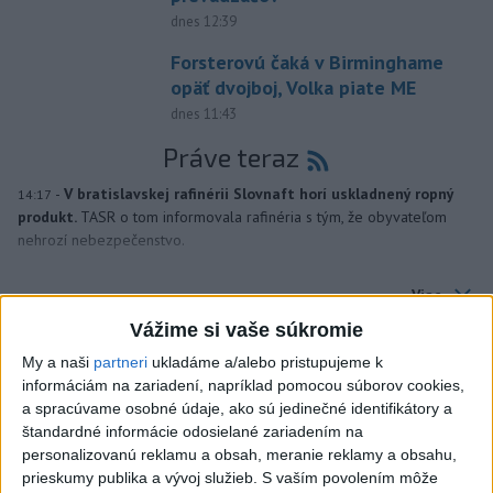
dnes 12:39
Forsterovú čaká v Birminghame
opäť dvojboj, Volka piate ME
dnes 11:43
Práve teraz
-
V bratislavskej rafinérii Slovnaft horí uskladnený ropný
14:17
produkt.
TASR o tom informovala rafinéria s tým, že obyvateľom
nehrozí nebezpečenstvo.
Viac
Videá a prenosy TASR TV
Vážime si vaše súkromie
My a naši
partneri
ukladáme a/alebo pristupujeme k
Deväť Slovákov zabojuje na ME v Paríži
informáciám na zariadení, napríklad pomocou súborov cookies,
o čo najlepšie výsledky
a spracúvame osobné údaje, ako sú jedinečné identifikátory a
štandardné informácie odosielané zariadením na
Viac
personalizovanú reklamu a obsah, meranie reklamy a obsahu,
Najčítanejšie
prieskumy publika a vývoj služieb.
S vaším povolením môže