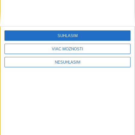
SÚHLASÍM
VIAC MOŽNOSTÍ
NESÚHLASÍM
....