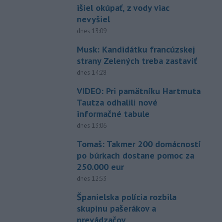
išiel okúpať, z vody viac
nevyšiel
dnes 13:09
Musk: Kandidátku francúzskej
strany Zelených treba zastaviť
dnes 14:28
VIDEO: Pri pamätníku Hartmuta
Tautza odhalili nové
informačné tabule
dnes 13:06
Tomaš: Takmer 200 domácností
po búrkach dostane pomoc za
250.000 eur
dnes 12:53
Španielska polícia rozbila
skupinu pašerákov a
prevádzačov