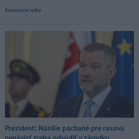
Komunálne voľby
Prezident: Násilie páchané pre rasovú
nenávisť treba odsúdiť v zárodku