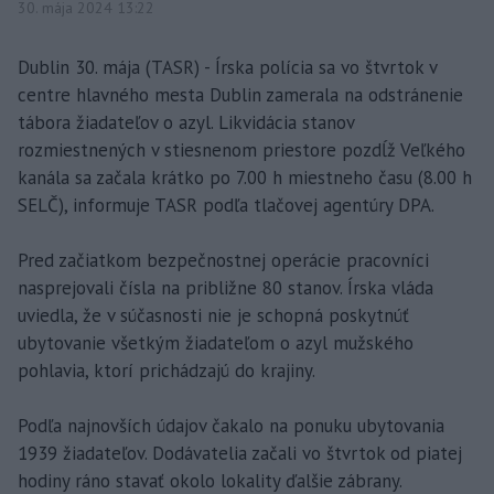
30. mája 2024 13:22
Dublin 30. mája (TASR) - Írska polícia sa vo štvrtok v
centre hlavného mesta Dublin zamerala na odstránenie
tábora žiadateľov o azyl. Likvidácia stanov
rozmiestnených v stiesnenom priestore pozdĺž Veľkého
kanála sa začala krátko po 7.00 h miestneho času (8.00 h
SELČ), informuje TASR podľa tlačovej agentúry DPA.
Pred začiatkom bezpečnostnej operácie pracovníci
nasprejovali čísla na približne 80 stanov. Írska vláda
uviedla, že v súčasnosti nie je schopná poskytnúť
ubytovanie všetkým žiadateľom o azyl mužského
pohlavia, ktorí prichádzajú do krajiny.
Podľa najnovších údajov čakalo na ponuku ubytovania
1939 žiadateľov. Dodávatelia začali vo štvrtok od piatej
hodiny ráno stavať okolo lokality ďalšie zábrany.