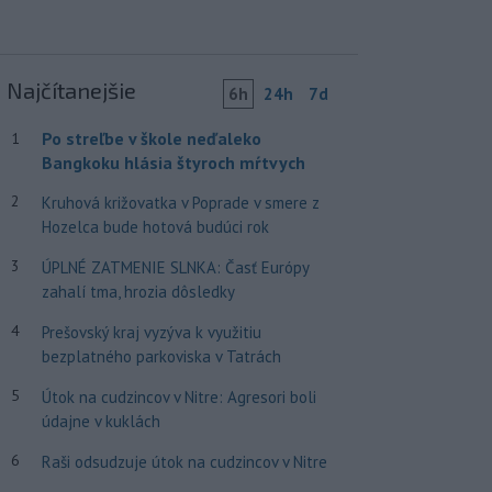
Najčítanejšie
6h
24h
7d
Po streľbe v škole neďaleko
1
Bangkoku hlásia štyroch mŕtvych
2
Kruhová križovatka v Poprade v smere z
Hozelca bude hotová budúci rok
3
ÚPLNÉ ZATMENIE SLNKA: Časť Európy
zahalí tma, hrozia dôsledky
4
Prešovský kraj vyzýva k využitiu
bezplatného parkoviska v Tatrách
5
Útok na cudzincov v Nitre: Agresori boli
údajne v kuklách
6
Raši odsudzuje útok na cudzincov v Nitre