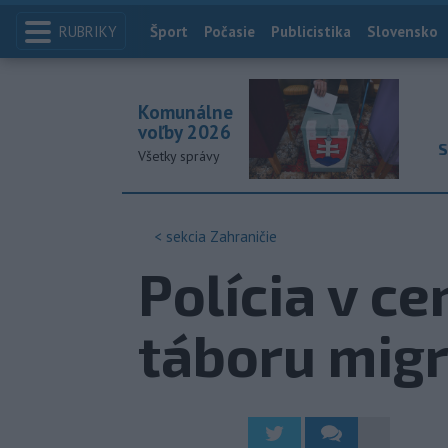
RUBRIKY
Index
Šport
Počasie
Publicistika
Slovensko
Komunálne
voľby 2026
S
Všetky správy
< sekcia
Zahraničie
Polícia v ce
táboru mig