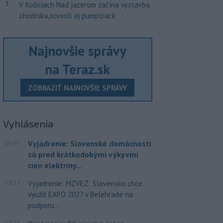
7
V Košiciach Nad jazerom začína výstavba
chodníka,otvorili aj pumptrack
Najnovšie správy
na Teraz.sk
ZOBRAZIŤ NAJNOVŠIE SPRÁVY
Vyhlásenia
Vyjadrenie: Slovenské domácnosti
07:55
sú pred krátkodobými výkyvmi
cien elektriny...
18:12
Vyjadrenie: MZVEZ: Slovensko chce
využiť EXPO 2027 v Belehrade na
podporu...
12:26