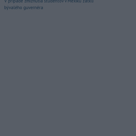
V prípade zmiznutia študentov v Mexiku zatkli
bývalého guvernéra