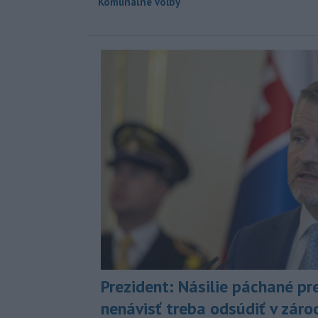
Komunálne voľby
Prezident: Násilie páchané pr
nenávisť treba odsúdiť v záro