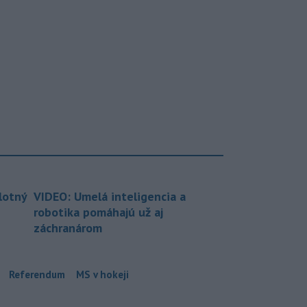
lotný
VIDEO: Umelá inteligencia a
robotika pomáhajú už aj
záchranárom
Referendum
MS v hokeji