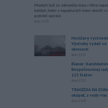
Mladých ľudí zo zahraničia mala v Nitre napa
kuklách. Jeden z napadnutých Indov skončil v 
podrobil operácii.
dnes 12:33
Horúčavy vystrieda
Výstrahy vydali vo
okresoch
dnes 11:55
Blanár: Kandidatúr
Bezpečnostnej rad
123 štátov
dnes 12:52
TRAGÉDIA NA DUNAJ
okúpať, z vody viac
dnes 13:09