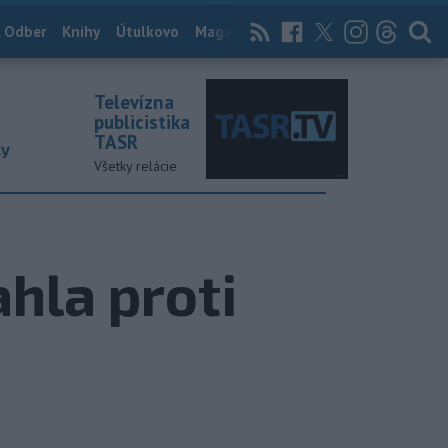
 Odber
Knihy
Útulkovo
Magazín
News Now
Archív
TASR
Televízna
publicistika
TASR
ky
Všetky relácie
ahla proti