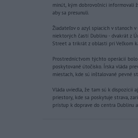
minút, kým dobrovoľníci informovali ž
aby sa presunuli.
Žiadateľov o azyl spiacich v stanoch v
niektorých častí Dublinu - dvakrát z 
Street a trikrát z oblasti pri Veľkom k
Prostredníctvom týchto operácií bol
poskytované útočisko. Írska vláda pr
miestach, kde sú inštalované pevné 
Vláda uviedla, že tam sú k dispozícii a
priestory, kde sa poskytuje strava, za
prístup k doprave do centra Dublinu a