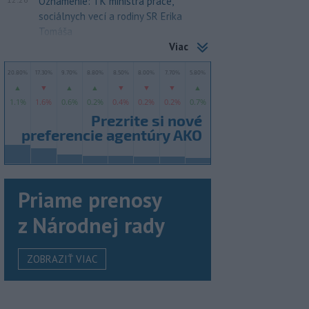
Oznámenie: TK ministra práce,
sociálnych vecí a rodiny SR Erika
Tomáša
Viac
Priame prenosy
z Národnej rady
ZOBRAZIŤ VIAC