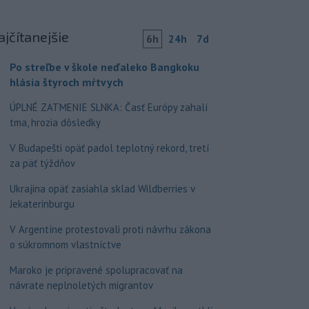
ajčítanejšie
6h
24h
7d
Po streľbe v škole neďaleko Bangkoku
hlásia štyroch mŕtvych
ÚPLNÉ ZATMENIE SLNKA: Časť Európy zahalí
tma, hrozia dôsledky
V Budapešti opäť padol teplotný rekord, tretí
za päť týždňov
Ukrajina opäť zasiahla sklad Wildberries v
Jekaterinburgu
V Argentíne protestovali proti návrhu zákona
o súkromnom vlastníctve
Maroko je pripravené spolupracovať na
návrate neplnoletých migrantov