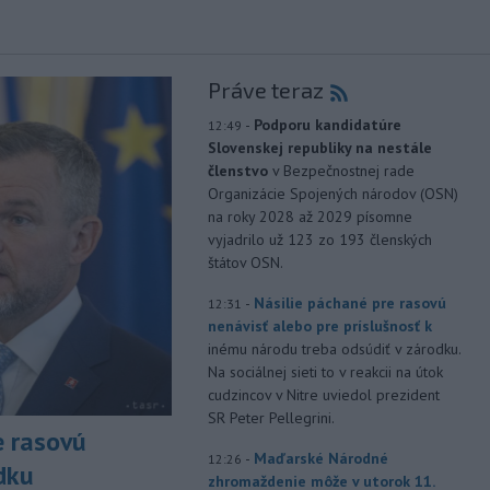
Práve teraz
-
Podporu kandidatúre
12:49
Slovenskej republiky na nestále
členstvo
v Bezpečnostnej rade
Organizácie Spojených národov (OSN)
na roky 2028 až 2029 písomne
vyjadrilo už 123 zo 193 členských
štátov OSN.
-
Násilie páchané pre rasovú
12:31
nenávisť alebo pre príslušnosť k
inému národu treba odsúdiť v zárodku.
Na sociálnej sieti to v reakcii na útok
cudzincov v Nitre uviedol prezident
SR Peter Pellegrini.
e rasovú
-
Maďarské Národné
12:26
dku
zhromaždenie môže v utorok 11.