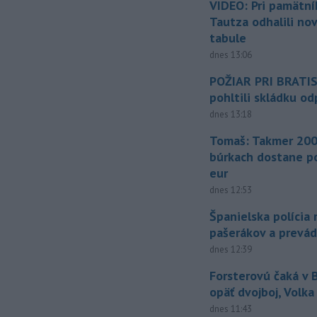
VIDEO: Pri pamätn
Tautza odhalili no
tabule
dnes 13:06
POŽIAR PRI BRATI
pohltili skládku o
dnes 13:18
Tomaš: Takmer 200
búrkach dostane p
eur
dnes 12:53
Španielska polícia 
pašerákov a prevá
dnes 12:39
Forsterovú čaká v
opäť dvojboj, Volka
dnes 11:43