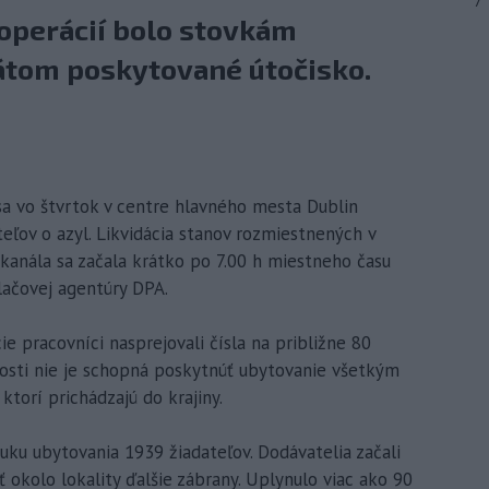
7
operácií bolo stovkám
átom poskytované útočisko.
 sa vo štvrtok v centre hlavného mesta Dublin
eľov o azyl. Likvidácia stanov rozmiestnených v
kanála sa začala krátko po 7.00 h miestneho času
lačovej agentúry DPA.
 pracovníci nasprejovali čísla na približne 80
asnosti nie je schopná poskytnúť ubytovanie všetkým
torí prichádzajú do krajiny.
uku ubytovania 1939 žiadateľov. Dodávatelia začali
ť okolo lokality ďalšie zábrany. Uplynulo viac ako 90