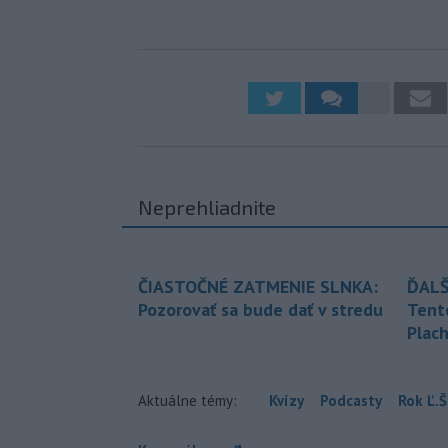
Neprehliadnite
ČIASTOČNÉ ZATMENIE SLNKA:
ĎALŠ
Pozorovať sa bude dať v stredu
Tent
Plach
Aktuálne témy:
Kvízy
Podcasty
Rok Ľ.Š