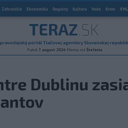
Zahraničie
Ekonomika
Regióny
Kultúra
Veda
Krimi
XML
TERAZ
.SK
pravodajský portál Tlačovej agentúry Slovenskej republi
Piatok
7. august 2026
Meniny má
Štefánia
ntre Dublinu zasi
rantov