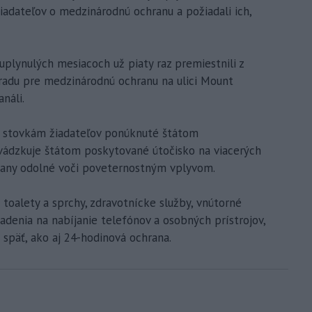
iadateľov o medzinárodnú ochranu a požiadali ich,
 uplynulých mesiacoch už piaty raz premiestnili z
Úradu pre medzinárodnú ochranu na ulici Mount
análi.
o stovkám žiadateľov ponúknuté štátom
evádzkuje štátom poskytované útočisko na viacerých
stany odolné voči poveternostným vplyvom.
j toalety a sprchy, zdravotnícke služby, vnútorné
riadenia na nabíjanie telefónov a osobných prístrojov,
 späť, ako aj 24-hodinová ochrana.