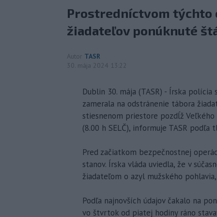
Prostredníctvom týchto 
žiadateľov ponúknuté št
Autor
TASR
30. mája 2024 13:22
Dublin 30. mája (TASR) - Írska polícia
zamerala na odstránenie tábora žiadat
stiesnenom priestore pozdĺž Veľkého 
(8.00 h SELČ), informuje TASR podľa t
Pred začiatkom bezpečnostnej operácie
stanov. Írska vláda uviedla, že v súč
žiadateľom o azyl mužského pohlavia, k
Podľa najnovších údajov čakalo na pon
vo štvrtok od piatej hodiny ráno stava