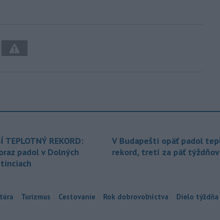
Í TEPLOTNÝ REKORD:
V Budapešti opäť padol tep
oraz padol v Dolných
rekord, tretí za päť týždňov
tinciach
túra
Turizmus
Cestovanie
Rok dobrovoľníctva
Dielo týždňa