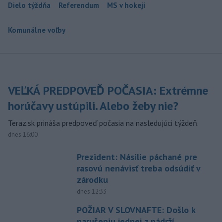
Dielo týždňa
Referendum
MS v hokeji
Komunálne voľby
VEĽKÁ PREDPOVEĎ POČASIA: Extrémne
horúčavy ustúpili. Alebo žeby nie?
Teraz.sk prináša predpoveď počasia na nasledujúci týždeň.
dnes 16:00
Prezident: Násilie páchané pre
rasovú nenávisť treba odsúdiť v
zárodku
dnes 12:33
POŽIAR V SLOVNAFTE: Došlo k
narušeniu jednej z nádrží