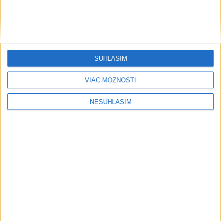
SÚHLASÍM
VIAC MOŽNOSTÍ
NESÚHLASÍM
....