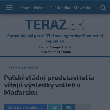
Index
Šport
Počasie
Publicistika
Slovensko
Zahranič
TERAZ
.SK
Spravodajský portál Tlačovej agentúry Slovenskej
republiky
Piatok
7. august 2026
Meniny má
Štefánia
< sekcia
Zahraničie
Poľskí vládni predstavitelia
vítajú výsledky volieb v
Maďarsku
Zdieľaj na Facebooku