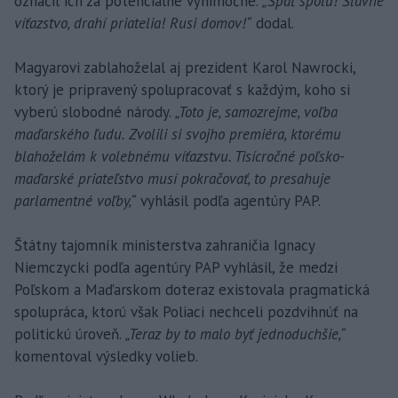
označil ich za potenciálne výnimočné.
„Späť spolu! Slávne
víťazstvo, drahí priatelia! Rusi domov!“
dodal.
Magyarovi zablahoželal aj prezident Karol Nawrocki,
ktorý je pripravený spolupracovať s každým, koho si
vyberú slobodné národy.
„Toto je, samozrejme, voľba
maďarského ľudu. Zvolili si svojho premiéra, ktorému
blahoželám k volebnému víťazstvu. Tisícročné poľsko-
maďarské priateľstvo musí pokračovať, to presahuje
parlamentné voľby,“
vyhlásil podľa agentúry PAP.
Štátny tajomník ministerstva zahraničia Ignacy
Niemczycki podľa agentúry PAP vyhlásil, že medzi
Poľskom a Maďarskom doteraz existovala pragmatická
spolupráca, ktorú však Poliaci nechceli pozdvihnúť na
politickú úroveň.
„Teraz by to malo byť jednoduchšie,“
komentoval výsledky volieb.