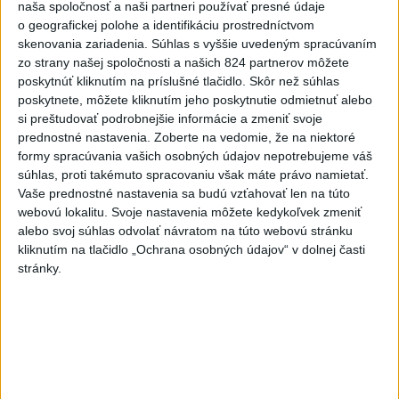
naša spoločnosť a naši partneri používať presné údaje
o geografickej polohe a identifikáciu prostredníctvom
Deväť Slovákov zabojuje na ME v Paríži
skenovania zariadenia. Súhlas s vyššie uvedeným spracúvaním
o čo najlepšie výsledky
zo strany našej spoločnosti a našich 824 partnerov môžete
poskytnúť kliknutím na príslušné tlačidlo. Skôr než súhlas
poskytnete, môžete kliknutím jeho poskytnutie odmietnuť alebo
Viac
si preštudovať podrobnejšie informácie a zmeniť svoje
Najčítanejšie
prednostné nastavenia.
Zoberte na vedomie, že na niektoré
formy spracúvania vašich osobných údajov nepotrebujeme váš
6h
24h
7d
súhlas, proti takémuto spracovaniu však máte právo namietať.
Vaše prednostné nastavenia sa budú vzťahovať len na túto
webovú lokalitu. Svoje nastavenia môžete kedykoľvek zmeniť
POŽIAR V SLOVNAFTE: Došlo k narušeniu
1
alebo svoj súhlas odvolať návratom na túto webovú stránku
jednej z nádrží
kliknutím na tlačidlo „Ochrana osobných údajov“ v dolnej časti
stránky.
2
Horúčavy vystriedajú búrky: Výstrahy vydali vo viacerých
okresoch
3
ČIASTOČNÉ ZATMENIE SLNKA: Pozorovať sa bude dať v
stredu
4
POŽIAR PRI BRATISLAVE: Plamene pohltili skládku