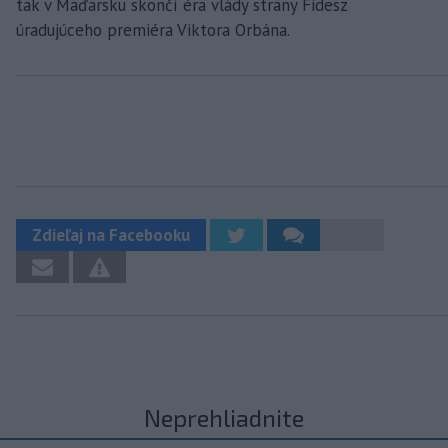
tak v Maďarsku skončí éra vlády strany Fidesz
úradujúceho premiéra Viktora Orbána.
Zdieľaj na Facebooku
Neprehliadnite