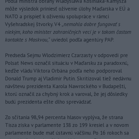
Podľa ministra obrany Wladyslawa Kosiniaka-Kamysza
môže výsledok priniesť oživenie úlohy Maďarska v EÚ a
NATO a prispieť k oživeniu spolupráce v rámci
Vyšehradskej štvorky. V4
„nemohla dobre fungovať s
niekým, koho minister zahraničných vecí je v takom častom
kontakte s Moskvou,“
uviedol podľa agentúry PAP.
Predseda Sejmu Wlodzimierz Czarzasty v odpovedi pre
Polsat News označil situáciu v Maďarsku za paradoxnú,
keďže vládu Viktora Orbána podľa neho podporoval
Donald Trump aj Vladimir Putin. Skritizoval tiež nedávnu
návštevu prezidenta Karola Nawrockého v Budapešti,
ktorú označil za chybný krok a varoval, že jej dôsledky
budú prezidenta ešte dlho sprevádzať.
Zo sčítania 98,94 percenta hlasov vyplýva, že strana
Tisza získa v parlamente 138 zo 199 kresiel a v novom
parlamente bude mať ústavnú väčšinu. Po 16 rokoch sa