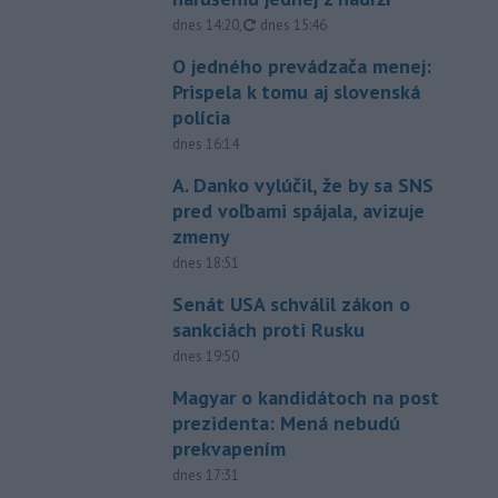
aktualizované
dnes 14:20
,
dnes 15:46
O jedného prevádzača menej:
Prispela k tomu aj slovenská
polícia
dnes 16:14
A. Danko vylúčil, že by sa SNS
pred voľbami spájala, avizuje
zmeny
dnes 18:51
Senát USA schválil zákon o
sankciách proti Rusku
dnes 19:50
Magyar o kandidátoch na post
prezidenta: Mená nebudú
prekvapením
dnes 17:31