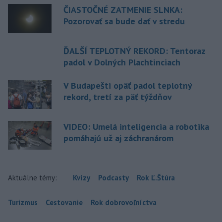
ČIASTOČNÉ ZATMENIE SLNKA:
Pozorovať sa bude dať v stredu
ĎALŠÍ TEPLOTNÝ REKORD: Tentoraz
padol v Dolných Plachtinciach
V Budapešti opäť padol teplotný
rekord, tretí za päť týždňov
VIDEO: Umelá inteligencia a robotika
pomáhajú už aj záchranárom
Aktuálne témy:
Kvízy
Podcasty
Rok Ľ.Štúra
Turizmus
Cestovanie
Rok dobrovoľníctva