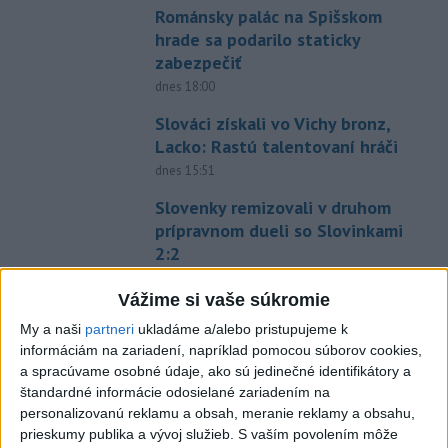
Románsky palác na Spišskom
hrade sa podarilo staticky
zabezpečiť
dnes 18:00
Slováci získali vo Vichy bronz,
Lacko: Rastú talentovaní hráči
dnes 15:51
Slovenky remizovali v druhom
prípravnom dueli so Slovinkami
2:2
dnes 17:13
Vážime si vaše súkromie
Práve teraz
My a naši
partneri
ukladáme a/alebo pristupujeme k
-
Senát Spojených štátov v piatok schválil návrh zákona o
informáciám na zariadení, napríklad pomocou súborov cookies,
19:49
sankciách zameraný na príjmy Ruska z energetického sektora.
a spracúvame osobné údaje, ako sú jedinečné identifikátory a
štandardné informácie odosielané zariadením na
personalizovanú reklamu a obsah, meranie reklamy a obsahu,
Viac
prieskumy publika a vývoj služieb.
S vaším povolením môže
Videá a prenosy TASR TV