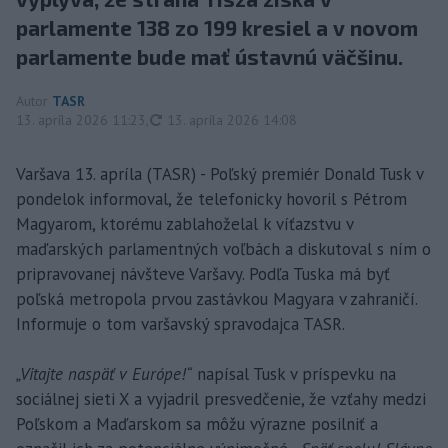
parlamente 138 zo 199 kresiel a v novom
parlamente bude mať ústavnú väčšinu.
Autor
TASR
aktualizované
13. apríla 2026 11:23
,
13. apríla 2026 14:08
Varšava 13. apríla (TASR) - Poľský premiér Donald Tusk v
pondelok informoval, že telefonicky hovoril s Pétrom
Magyarom, ktorému zablahoželal k víťazstvu v
maďarských parlamentných voľbách a diskutoval s ním o
pripravovanej návšteve Varšavy. Podľa Tuska má byť
poľská metropola prvou zastávkou Magyara v zahraničí.
Informuje o tom varšavský spravodajca TASR.
„Vitajte naspäť v Európe!“
napísal Tusk v príspevku na
sociálnej sieti X a vyjadril presvedčenie, že vzťahy medzi
Poľskom a Maďarskom sa môžu výrazne posilniť a