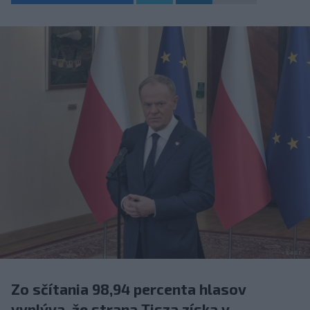
Zo sčítania 98,94 percenta hlasov
vyplýva, že strana Tisza získa v