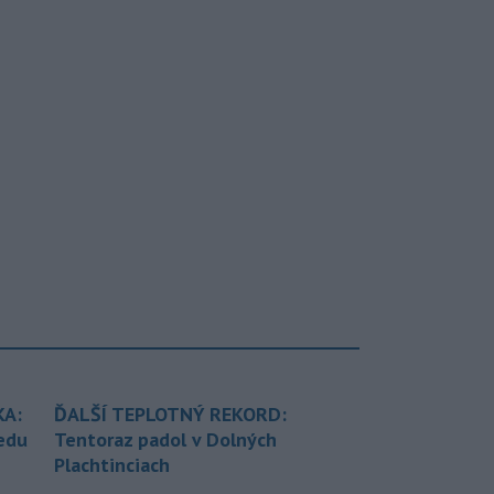
KA:
ĎALŠÍ TEPLOTNÝ REKORD:
redu
Tentoraz padol v Dolných
Plachtinciach