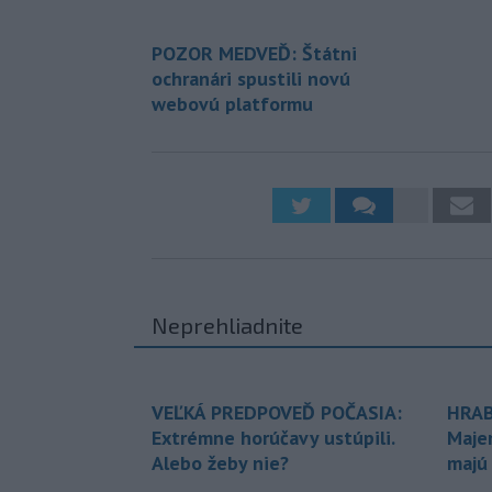
POZOR MEDVEĎ: Štátni
ochranári spustili novú
webovú platformu
Neprehliadnite
VEĽKÁ PREDPOVEĎ POČASIA:
HRAB
Extrémne horúčavy ustúpili.
Maje
Alebo žeby nie?
majú