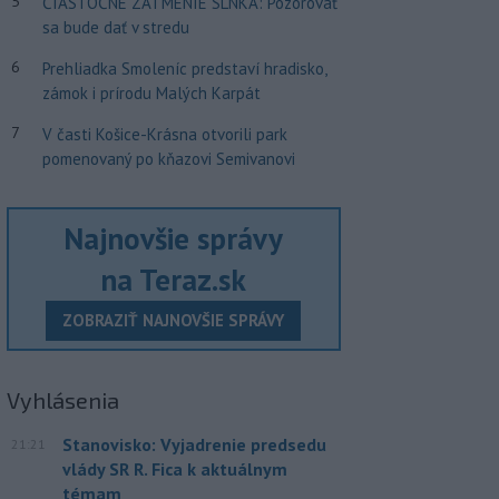
5
ČIASTOČNÉ ZATMENIE SLNKA: Pozorovať
sa bude dať v stredu
6
Prehliadka Smoleníc predstaví hradisko,
zámok i prírodu Malých Karpát
7
V časti Košice-Krásna otvorili park
pomenovaný po kňazovi Semivanovi
Najnovšie správy
na Teraz.sk
ZOBRAZIŤ NAJNOVŠIE SPRÁVY
Vyhlásenia
Stanovisko: Vyjadrenie predsedu
21:21
vlády SR R. Fica k aktuálnym
témam