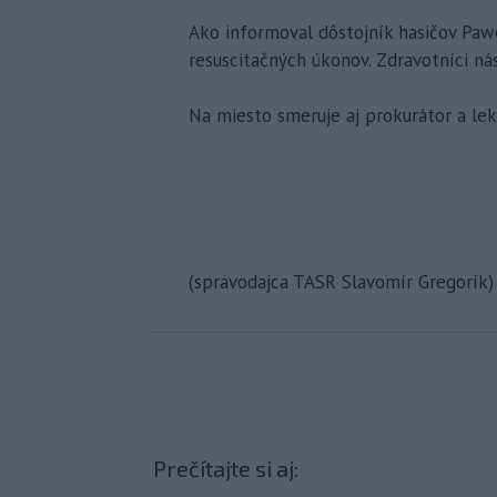
Ako informoval dôstojník hasičov Pawe
resuscitačných úkonov. Zdravotníci ná
Na miesto smeruje aj prokurátor a leká
(spravodajca TASR Slavomír Gregorík)
Prečítajte si aj: