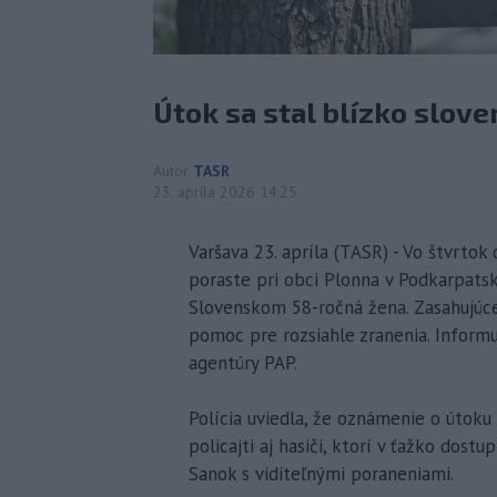
Útok sa stal blízko slove
Autor
TASR
23. apríla 2026 14:25
Varšava 23. apríla (TASR) - Vo štvrt
poraste pri obci Plonna v Podkarpats
Slovenskom 58-ročná žena. Zasahujúce
pomoc pre rozsiahle zranenia. Inform
agentúry PAP.
Polícia uviedla, že oznámenie o útoku 
policajti aj hasiči, ktorí v ťažko dos
Sanok s viditeľnými poraneniami.