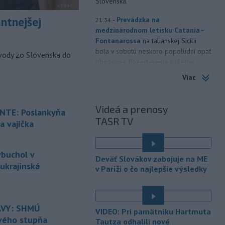
Slovenska.
antnejšej
-
Prevádzka na
21:34
medzinárodnom letisku Catania–
Fontanarossa
na talianskej Sicílii
bola v sobotu neskoro popoludní opäť
vody zo Slovenska do
obnovená. Pozastavenie príletov
vyvolala erupcia sopky Etna, píše
Viac
TASR podľa agentúry AFP.
-
Spojené štáty obvinili Čínu z
20:38
Videá a prenosy
TE: Poslankyňa
destabilizujúcich aktivít
v blízkosti
TASR TV
a vajíčka
spornej plytčiny Scarborough Shoal v
Juhočínskom mori.
-
Požiar lesného porastu vo
20:24
ybuchol v
Deväť Slovákov zabojuje na ME
Vojenskom obvode (VO) Záhorie
ukrajinská
v Paríži o čo najlepšie výsledky
neďaleko
Senice sa v sobotu
podvečer podarilo dostať pod
é
kontrolu.
VY: SHMÚ
VIDEO: Pri pamätníku Hartmuta
-
Kosovský parlament musel
20:15
rvého stupňa
Tautza odhalili nové
prerušiť zasadnutie po tom, ako