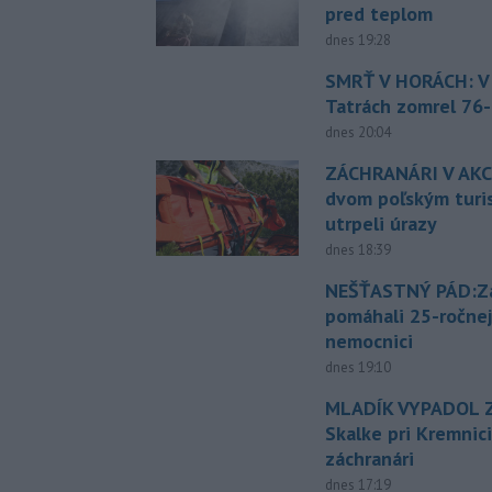
pred teplom
dnes 19:28
SMRŤ V HORÁCH: V
Tatrách zomrel 76-
dnes 20:04
ZÁCHRANÁRI V AKCI
dvom poľským turi
utrpeli úrazy
dnes 18:39
NEŠŤASTNÝ PÁD:Zá
pomáhali 25-ročnej
nemocnici
dnes 19:10
MLADÍK VYPADOL Z
Skalke pri Kremnic
záchranári
dnes 17:19