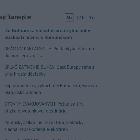
ajčítanejšie
6h
24h
7d
Do Bulharska vnikol dron a vybuchol v
blízkosti hraníc s Rumunskom
DRÁMA V PARLAMENTE: Poslankyňa hádzala
do premiéra vajíčka
ÚPLNÉ ZATMENIE SLNKA: Časť Európy zahalí
tma, hrozia dôsledky
Typ dronu, ktorý vybuchol v Bulharsku, využíva
ukrajinská armáda
STOVKY EVAKUOVANÝCH: Požiar sa šíril
blízko dovolenkovej destinácie
Zelenskyj: Ukrajine nezostala prakticky
žiadna nepoškodená elektráreň