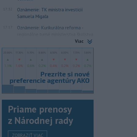
17:32
Oznámenie: TK ministra investícií
Samuela Migaľa
17:17
Oznámenie: Kurikurálna reforma -
regionálne turné ministerstva školstva
Viac
Priame prenosy
z Národnej rady
ZOBRAZIŤ VIAC