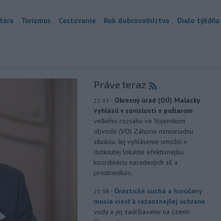
túra
Turizmus
Cestovanie
Rok dobrovoľníctva
Dielo týždňa
Práve teraz
-
Okresný úrad (OÚ) Malacky
21:43
vyhlásil v súvislosti s požiarom
veľkého rozsahu vo Vojenskom
obvode (VO) Záhorie mimoriadnu
situáciu. Jej vyhlásenie umožní v
dotknutej lokalite efektívnejšiu
koordináciu nasadených síl a
prostriedkov.
-
Drastické suchá a horúčavy
21:38
musia viesť k razantnejšej ochrane
vody a jej zadržiavaniu na území