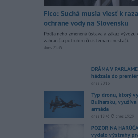
Fico: Suchá musia viesť k raz
ochrane vody na Slovensku
Podľa neho zmenená ústava a zákaz vývozu 
zahraničia potrubím či cisternami nestačí.
dnes 21:39
DRÁMA V PARLAMEN
hádzala do premiér
dnes 20:16
Typ dronu, ktorý v
Bulharsku, využíva 
armáda
aktualizovan
dnes 18:43
,
dnes 19:29
POZOR NA HARÚČA
vydalo výstrahy p