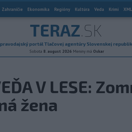
Zahraničie
Ekonomika
Regióny
Kultúra
Veda
Krimi
XML
TERAZ
.SK
pravodajský portál Tlačovej agentúry Slovenskej republi
Sobota
8. august 2026
Meniny má
Oskar
ĎA V LESE: Zomr
ná žena