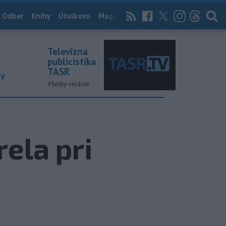
 Odber
Knihy
Útulkovo
Magazín
News Now
Archív
TASR
Televízna
publicistika
TASR
ky
Všetky relácie
ela pri