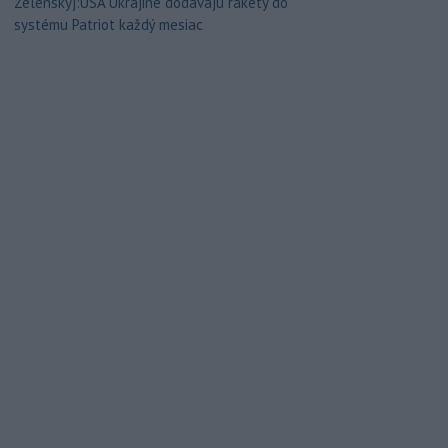
Zelenskyj:USA Ukrajine dodávajú rakety do
systému Patriot každý mesiac