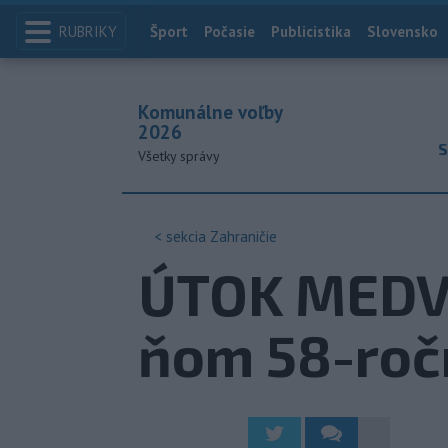
RUBRIKY
Index
Šport
Počasie
Publicistika
Slovensko
Komunálne voľby
2026
S
Všetky správy
< sekcia
Zahraničie
ÚTOK MEDVE
ňom 58-roč