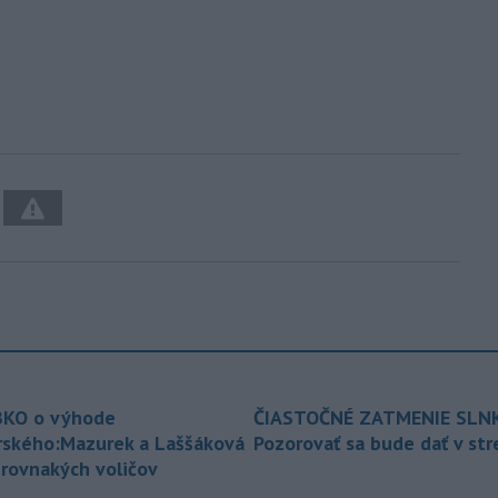
KO o výhode
ČIASTOČNÉ ZATMENIE SLN
rského:Mazurek a Laššáková
Pozorovať sa bude dať v st
 rovnakých voličov