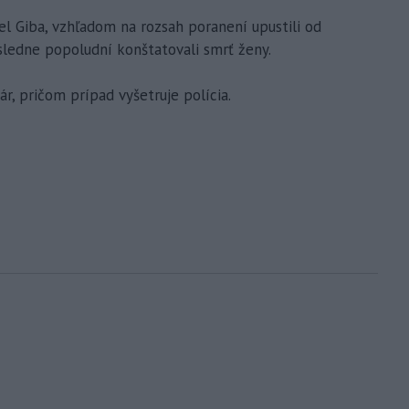
l Giba, vzhľadom na rozsah poranení upustili od
sledne popoludní konštatovali smrť ženy.
r, pričom prípad vyšetruje polícia.