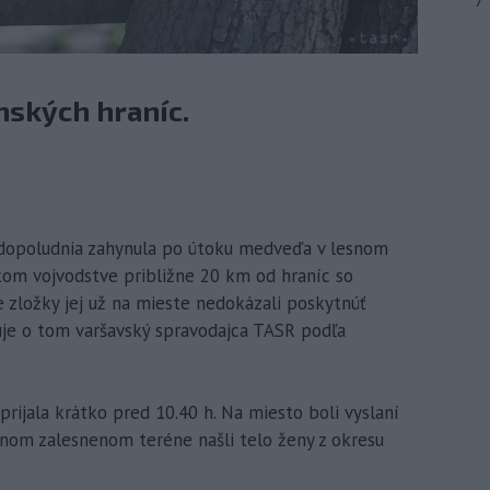
7
nských hraníc.
ok dopoludnia zahynula po útoku medveďa v lesnom
kom vojvodstve približne 20 km od hraníc so
 zložky jej už na mieste nedokázali poskytnúť
uje o tom varšavský spravodajca TASR podľa
prijala krátko pred 10.40 h. Na miesto boli vyslaní
tupnom zalesnenom teréne našli telo ženy z okresu