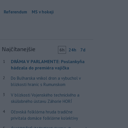
Referendum
MS v hokeji
Najčítanejšie
6h
24h
7d
DRÁMA V PARLAMENTE: Poslankyňa
1
hádzala do premiéra vajíčka
2
Do Bulharska vnikol dron a vybuchol v
blízkosti hraníc s Rumunskom
3
V blízkosti Vojenského technického a
skúšobného ústavu Záhorie HORÍ
4
Očovská folklórna hruda tradične
privítala domáce folklórne kolektívy