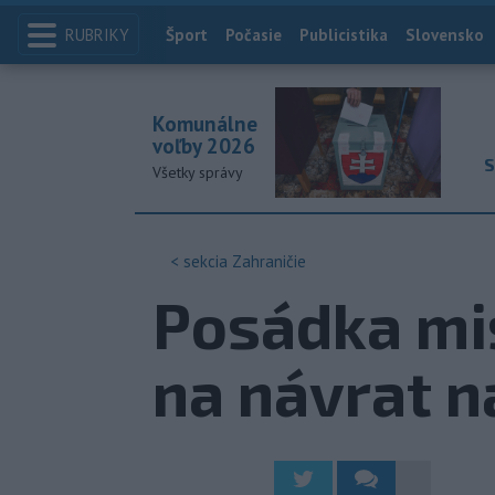
RUBRIKY
Index
Šport
Počasie
Publicistika
Slovensko
Komunálne
voľby 2026
S
Všetky správy
< sekcia
Zahraničie
Posádka mis
na návrat 