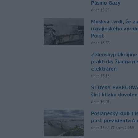
Pásmo Gazy
dnes 15:25
Moskva tvrdí, že z
ukrajinského výrob
Point
dnes 13:55
Zelenskyj: Ukrajin
prakticky žiadna 
elektráreň
dnes 15:18
STOVKY EVAKUOVAN
šíril blízko dovole
dnes 15:01
Poslanecký klub Ti
post prezidenta A
aktualizovan
dnes 13:44
,
dnes 13:59