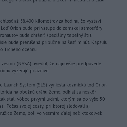
chlosť až 38.400 kilometrov za hodinu, čo vystaví
. Loď Orion bude pri vstupe do zemskej atmosféry
ronautov bude chrániť špeciálny tepelný štít.
sie bude prerušená približne na šesť minút. Kapsulu
o Tichého oceánu.
 vesmír (NASA) uviedol, že najnovšie predpovede
ionu vyzerajú priaznivo.
e Launch System (SLS) vyniesla kozmickú loď Orion
lorida na obežnú dráhu Zeme, odkiaľ sa neskôr
 tak stali vôbec prvými ľuďmi, ktorým sa po vyše 50
i. Počas svojej cesty, pri ktorej sledovali aj
družice Zeme, boli vo vesmíre ďalej než ktokoľvek