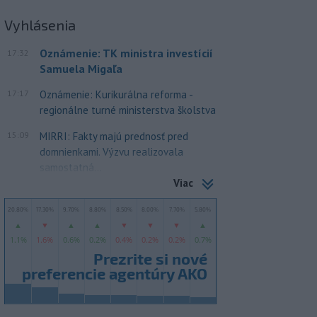
Vyhlásenia
Oznámenie: TK ministra investícií
17:32
Samuela Migaľa
17:17
Oznámenie: Kurikurálna reforma -
regionálne turné ministerstva školstva
15:09
MIRRI: Fakty majú prednosť pred
domnienkami. Výzvu realizovala
samostatná...
Viac