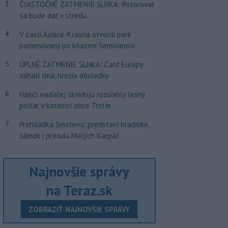
3
ČIASTOČNÉ ZATMENIE SLNKA: Pozorovať
sa bude dať v stredu
4
V časti Košice-Krásna otvorili park
pomenovaný po kňazovi Semivanovi
5
ÚPLNÉ ZATMENIE SLNKA: Časť Európy
zahalí tma, hrozia dôsledky
6
Hasiči naďalej likvidujú rozsiahly lesný
požiar v katastri obce Trstín
7
Prehliadka Smoleníc predstaví hradisko,
zámok i prírodu Malých Karpát
Najnovšie správy
na Teraz.sk
ZOBRAZIŤ NAJNOVŠIE SPRÁVY