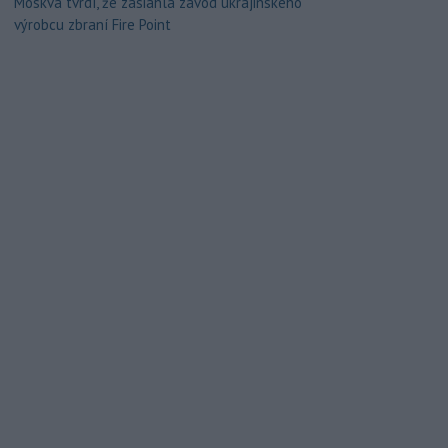
Moskva tvrdí, že zasiahla závod ukrajinského
výrobcu zbraní Fire Point