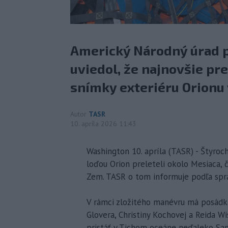
Americký Národný úrad p
uviedol, že najnovšie p
snímky exteriéru Orionu 
Autor
TASR
10. apríla 2026 11:43
Washington 10. apríla (TASR) - Štyroc
loďou Orion preleteli okolo Mesiaca, 
Zem. TASR o tom informuje podľa spr
V rámci zložitého manévru má posádka
Glovera, Christiny Kochovej a Reida 
pristáť v Tichom oceáne neďaleko San 