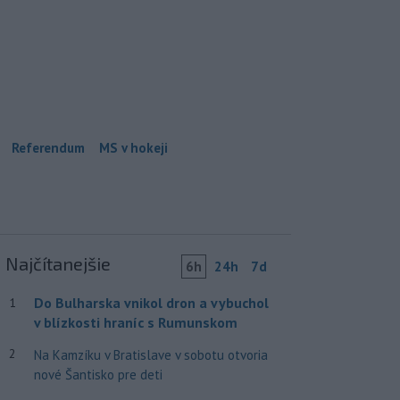
Referendum
MS v hokeji
Najčítanejšie
6h
24h
7d
Do Bulharska vnikol dron a vybuchol
1
v blízkosti hraníc s Rumunskom
2
Na Kamzíku v Bratislave v sobotu otvoria
nové Šantisko pre deti