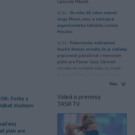
Liptovský Mikuláš.
-
Vo veku 68 rokov zomrel
15:32
Jorge Messi, otec a zástupca
argentínskeho
futbalistu Lionela
Messiho.
-
Palestínske militantné
15:23
hnutie Hamas uviedlo, že je naďalej
pripravené pokračovať v mierovom
pláne pre Pásmo Gazy. Zároveň
vyzvalo na vyvíjanie tlaku na Izrael,
ktorý nesúhlasil s najnovšou časťou
tejto dohody.
Viac
-
Na Ukrajine po ruských
15:16
Videá a prenosy
OR: Fotky z
útokoch podľa prezidenta
TASR TV
Volodymyra
Zelenského nezostala
lákať zlodejov
žiadna nepoškodená tepelná
elektráreň.
naďalej
-
Polícia varuje pred
15:12
ať plán pre
zverejňovaním fotiek z dovoleniek.