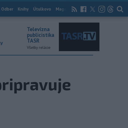
 Odber
Knihy
Útulkovo
Magazín
News Now
Archív
TASR
Televízna
publicistika
TASR
ky
Všetky relácie
pripravuje