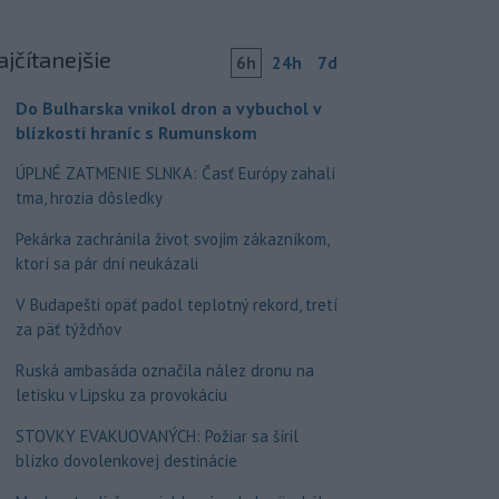
ajčítanejšie
6h
24h
7d
Do Bulharska vnikol dron a vybuchol v
blízkosti hraníc s Rumunskom
ÚPLNÉ ZATMENIE SLNKA: Časť Európy zahalí
tma, hrozia dôsledky
Pekárka zachránila život svojim zákazníkom,
ktorí sa pár dní neukázali
V Budapešti opäť padol teplotný rekord, tretí
za päť týždňov
Ruská ambasáda označila nález dronu na
letisku v Lipsku za provokáciu
STOVKY EVAKUOVANÝCH: Požiar sa šíril
blízko dovolenkovej destinácie