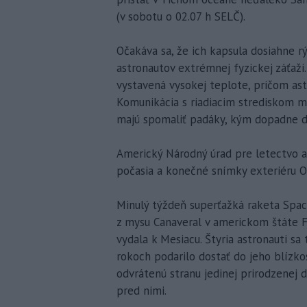
(v sobotu o 02.07 h SELČ).
Očakáva sa, že ich kapsula dosiahne rý
astronautov extrémnej fyzickej záťaži
vystavená vysokej teplote, pričom ast
Komunikácia s riadiacim strediskom mi
majú spomaliť padáky, kým dopadne d
Americký Národný úrad pre letectvo a
počasia a konečné snímky exteriéru Or
Minulý týždeň superťažká raketa Spac
z mysu Canaveral v americkom štáte F
vydala k Mesiacu. Štyria astronauti sa
rokoch podarilo dostať do jeho blízkost
odvrátenú stranu jedinej prirodzenej 
pred nimi.