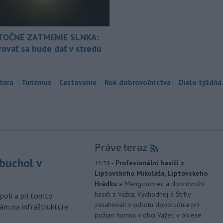
TOČNÉ ZATMENIE SLNKA:
ovať sa bude dať v stredu
túra
Turizmus
Cestovanie
Rok dobrovoľníctva
Dielo týždňa
Práve teraz
buchol v
-
Profesionálni hasiči z
15:39
Liptovského Mikuláša, Liptovského
m
Hrádku
a Mengusoviec a dobrovoľní
hasiči z Važca, Východnej a Štrby
poli a pri tomto
zasahovali v sobotu dopoludnia pri
ám na infraštruktúre.
požiari humna v obci Važec v okrese