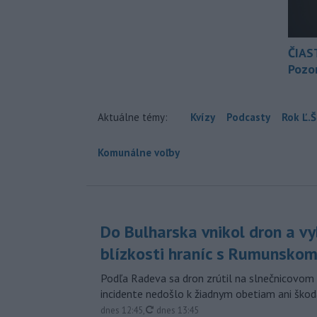
ČIAS
Pozor
Aktuálne témy:
Kvízy
Podcasty
Rok Ľ.Š
Komunálne voľby
Do Bulharska vnikol dron a vy
blízkosti hraníc s Rumunsko
Podľa Radeva sa dron zrútil na slnečnicovom 
incidente nedošlo k žiadnym obetiam ani škod
aktualizované
dnes 12:45
,
dnes 13:45