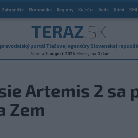
Zahraničie
Ekonomika
Regióny
Kultúra
Veda
Krimi
XML
TERAZ
.SK
pravodajský portál Tlačovej agentúry Slovenskej republi
Sobota
8. august 2026
Meniny má
Oskar
ie Artemis 2 sa 
na Zem