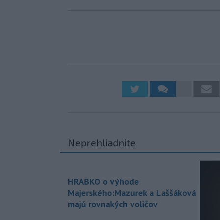
Neprehliadnite
HRABKO o výhode
Majerského:Mazurek a Laššáková
majú rovnakých voličov