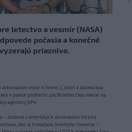
7
re letectvo a vesmír (NASA)
redpovede počasia a konečné
vyzerajú priaznivo.
h astronautov misie Artemis 2, ktorí s kozmickou
čaká v piatok podvečer pacifického času návrat na
ávy agentúry DPA.
 – zložená z amerických astronautov Victora
Wisemana, ako aj Kanaďana Jeremyho Hansena –
Diega v piatok približne o 17.07 h miestneho času