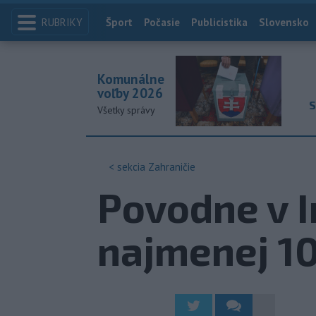
RUBRIKY
Index
Šport
Počasie
Publicistika
Slovensko
Komunálne
voľby 2026
S
Všetky správy
< sekcia
Zahraničie
Povodne v I
najmenej 10