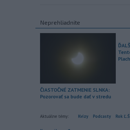
Neprehliadnite
ĎALŠ
Tent
Plach
ČIASTOČNÉ ZATMENIE SLNKA:
Pozorovať sa bude dať v stredu
Aktuálne témy:
Kvízy
Podcasty
Rok Ľ.Š