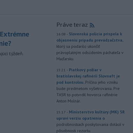
Práve teraz
 Extrémne
-
Slovenská polícia prispela k
16:08
objasneniu prípadu prevádzačstva,
nie?
ktorý sa podarilo ukončiť
právoplatným odsúdením páchateľa v
júci týždeň.
Maďarsku.
-
Piatkový požiar v
15:21
bratislavskej rafinérii Slovnaft je
pod kontrolou.
Príčina jeho vzniku
bude predmetom vyšetrovania. Pre
TASR to potvrdil hovorca rafinérie
Anton Molnár.
-
Ministerstvo kultúry (MK) SR
15:17
upraví verziu opatrenia o
podrobnostiach poskytovania dotácií v
pôsobnosti rezortu.