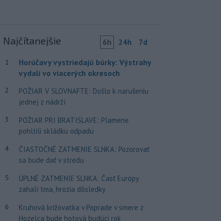
Najčítanejšie
6h
24h
7d
Horúčavy vystriedajú búrky: Výstrahy
1
vydali vo viacerých okresoch
2
POŽIAR V SLOVNAFTE: Došlo k narušeniu
jednej z nádrží
3
POŽIAR PRI BRATISLAVE: Plamene
pohltili skládku odpadu
4
ČIASTOČNÉ ZATMENIE SLNKA: Pozorovať
sa bude dať v stredu
5
ÚPLNÉ ZATMENIE SLNKA: Časť Európy
zahalí tma, hrozia dôsledky
6
Kruhová križovatka v Poprade v smere z
Hozelca bude hotová budúci rok