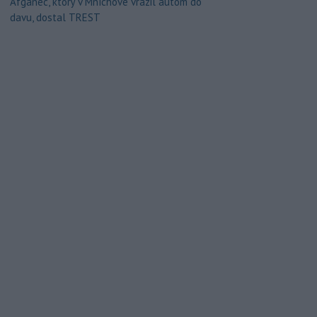
Afganec, ktorý v Mníchove vrazil autom do
davu, dostal TREST