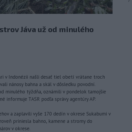
7
strov Jáva už od minulého
i v Indonézii našli desať tiel obetí vrátane troch
vali nánosy bahna a skál v dôsledku povodní.
 od minulého týždňa, oznámili v pondelok tamojšie
tné informuje TASR podľa správy agentúry AP.
rehov a zaplavili vyše 170 dedín v okrese Sukabumi v
zároveň priniesla bahno, kamene a stromy do
nárov v okrese.