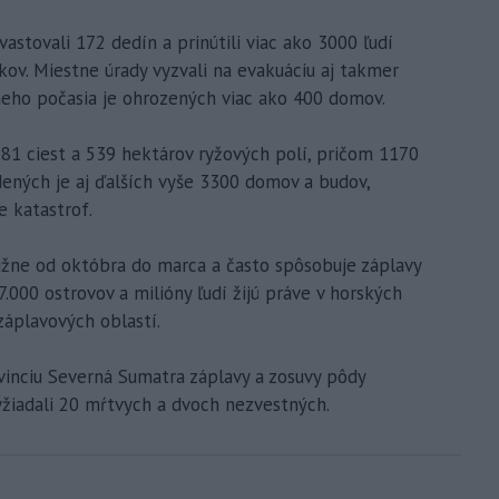
vastovali 172 dedín a prinútili viac ako 3000 ľudí
kov. Miestne úrady vyzvali na evakuáciu aj takmer
eho počasia je ohrozených viac ako 400 domov.
 81 ciest a 539 hektárov ryžových polí, pričom 1170
dených je aj ďalších vyše 3300 domov a budov,
e katastrof.
ližne od októbra do marca a často spôsobuje záplavy
17.000 ostrovov a milióny ľudí žijú práve v horských
záplavových oblastí.
vinciu Severná Sumatra záplavy a zosuvy pôdy
yžiadali 20 mŕtvych a dvoch nezvestných.