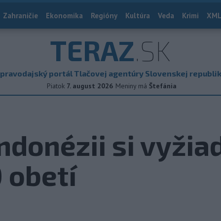
Zahraničie
Ekonomika
Regióny
Kultúra
Veda
Krimi
XML
TERAZ
.SK
pravodajský portál Tlačovej agentúry Slovenskej republi
Piatok
7. august 2026
Meniny má
Štefánia
ndonézii si vyžiad
 obetí