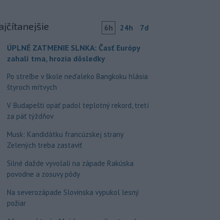
ajčítanejšie
6h
24h
7d
ÚPLNÉ ZATMENIE SLNKA: Časť Európy
zahalí tma, hrozia dôsledky
Po streľbe v škole neďaleko Bangkoku hlásia
štyroch mŕtvych
V Budapešti opäť padol teplotný rekord, tretí
za päť týždňov
Musk: Kandidátku francúzskej strany
Zelených treba zastaviť
Silné dažde vyvolali na západe Rakúska
povodne a zosuvy pôdy
Na severozápade Slovinska vypukol lesný
požiar