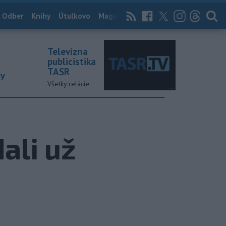
 Odber
Knihy
Útulkovo
Magazín
News Now
Archív
TASR
Televízna
publicistika
TASR
ky
Všetky relácie
ali už