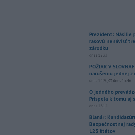
Prezident: Násilie
rasovú nenávisť tr
zárodku
dnes 12:33
POŽIAR V SLOVNAFT
narušeniu jednej z 
aktualizovan
dnes 14:20
,
dnes 15:46
O jedného prevádz
Prispela k tomu aj 
dnes 16:14
Blanár: Kandidatúr
Bezpečnostnej rad
123 štátov