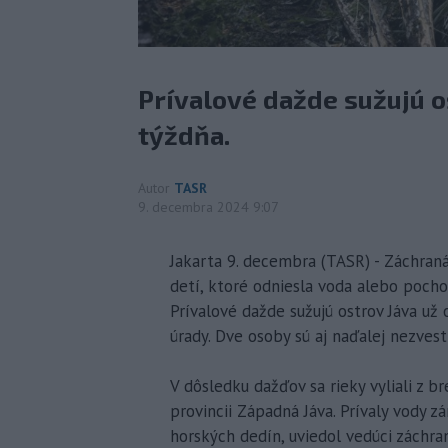
Prívalové dažde sužujú o
týždňa.
Autor
TASR
9. decembra 2024 9:07
Jakarta 9. decembra (TASR) - Záchranár
detí, ktoré odniesla voda alebo pocho
Prívalové dažde sužujú ostrov Jáva už
úrady. Dve osoby sú aj naďalej nezves
V dôsledku dažďov sa rieky vyliali z b
provincii Západná Jáva. Prívaly vody 
horských dedín, uviedol vedúci záchra