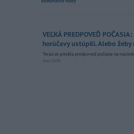
Komunálne voľby
VEĽKÁ PREDPOVEĎ POČASIA:
horúčavy ustúpili. Alebo žeby 
Teraz.sk prináša predpoveď počasia na nasledu
dnes 16:00