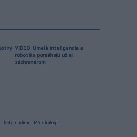
lotný
VIDEO: Umelá inteligencia a
robotika pomáhajú už aj
záchranárom
Referendum
MS v hokeji