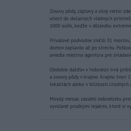
Zosuvy pôdy, záplavy a silný vietor zde
utiecť do dočasných vládnych prístreš
1000 osôb, keďže v dôsledku extrémn
Prívalové podvodne zničili 31 mostov,
domov zaplavilo až po strechu. Poško
uviedla miestna agentúra pre zvládani
Obdobie dažďov v Indonézii trvá prib
a zosuvy pôdy v krajine. Krajinu tvorí 
lokalitách alebo v blízkosti úrodných 
Minulý mesiac zasiahli indonézsku pro
vyvolané prudkými lejakmi, ktoré si v