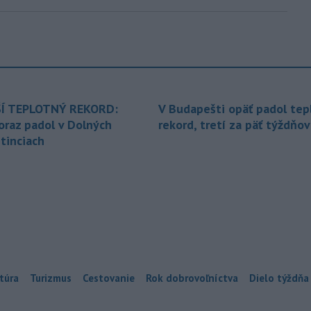
Í TEPLOTNÝ REKORD:
V Budapešti opäť padol tep
oraz padol v Dolných
rekord, tretí za päť týždňov
tinciach
túra
Turizmus
Cestovanie
Rok dobrovoľníctva
Dielo týždňa