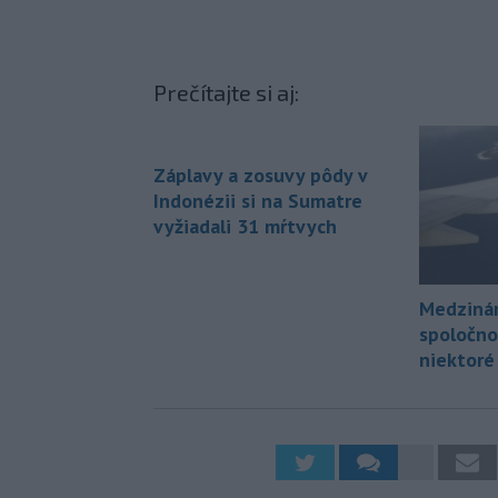
Prečítajte si aj:
Záplavy a zosuvy pôdy v
Indonézii si na Sumatre
vyžiadali 31 mŕtvych
Medzinár
spoločno
niektoré 