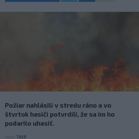
Požiar nahlásili v stredu ráno a vo
štvrtok hasiči potvrdili, že sa im ho
podarilo uhasiť.
Autor
TASR