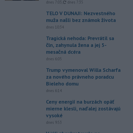
aktualizované
dnes 7:03
,
dnes 7:35
TELO V DUNAJI: Nezvestného
muža našli bez známok života
dnes 10:34
Tragická nehoda: Prevrátil sa
čln, zahynula žena a jej 5-
mesačná dcéra
dnes 6:05
Trump vymenoval Willa Scharfa
za nového právneho poradcu
Bieleho domu
dnes 6:14
Ceny energií na burzách opäť
mierne klesli, naďalej zostávajú
vysoké
dnes 9:53