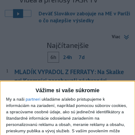
Deväť Slovákov zabojuje na ME v Paríži
o čo najlepšie výsledky
Viac
Najčítanejšie
6h
24h
7d
MLADÍK VYPADOL Z FERRATY: Na Skalke
1
pri Kremnici zasahovali záchranári
Vážime si vaše súkromie
2
DRÁMA V PARLAMENTE: Poslankyňa hádzala do
My a naši
partneri
ukladáme a/alebo pristupujeme k
premiéra vajíčka
informáciám na zariadení, napríklad pomocou súborov cookies,
3
Česká vláda uvažuje nad zvýšením valorizácie dôchodkov
a spracúvame osobné údaje, ako sú jedinečné identifikátory a
štandardné informácie odosielané zariadením na
na dvojnásobok
personalizovanú reklamu a obsah, meranie reklamy a obsahu,
4
Tragická nehoda: Prevrátil sa čln, zahynula žena a jej 5-
prieskumy publika a vývoj služieb.
S vaším povolením môže