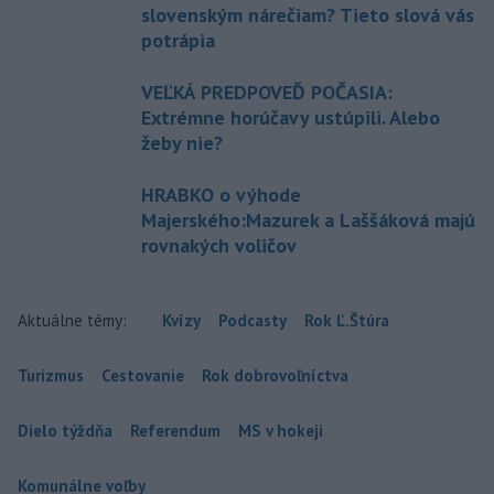
slovenským nárečiam? Tieto slová vás
potrápia
VEĽKÁ PREDPOVEĎ POČASIA:
Extrémne horúčavy ustúpili. Alebo
žeby nie?
HRABKO o výhode
Majerského:Mazurek a Laššáková majú
rovnakých voličov
Aktuálne témy:
Kvízy
Podcasty
Rok Ľ.Štúra
Turizmus
Cestovanie
Rok dobrovoľníctva
Dielo týždňa
Referendum
MS v hokeji
Komunálne voľby