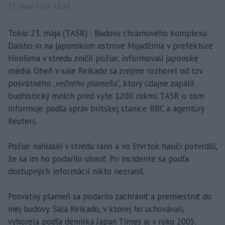
23. mája 2026 11:36
Tokio 23. mája (TASR) - Budovu chrámového komplexu
Daisho-in na japonskom ostrove Mijadžima v prefektúre
Hirošima v stredu zničil požiar, informovali japonské
médiá. Oheň v sále Reikado sa zrejme rozhorel od tzv.
posvätného „
večného plameňa
“, ktorý údajne zapálil
budhistický mních pred vyše 1200 rokmi. TASR o tom
informuje podľa správ britskej stanice BBC a agentúry
Reuters.
Požiar nahlásili v stredu ráno a vo štvrtok hasiči potvrdili,
že sa im ho podarilo uhasiť. Pri incidente sa podľa
dostupných informácií nikto nezranil.
Posvätný plameň sa podarilo zachrániť a premiestniť do
inej budovy. Sála Reikado, v ktorej ho uchovávali,
vyhorela podľa denníka Japan Times aj v roku 2005.