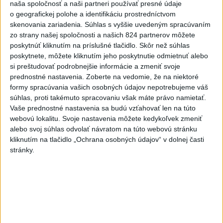
naša spoločnosť a naši partneri používať presné údaje
mesačná dcéra
o geografickej polohe a identifikáciu prostredníctvom
5
ÚTOK MEDVEĎA: V Turanoch pri zjazde z D1 našli
skenovania zariadenia. Súhlas s vyššie uvedeným spracúvaním
zo strany našej spoločnosti a našich 824 partnerov môžete
zraneného muža
poskytnúť kliknutím na príslušné tlačidlo. Skôr než súhlas
6
Ugandský futbalista Owori zomrel vo veku 27 rokov po
poskytnete, môžete kliknutím jeho poskytnutie odmietnuť alebo
si preštudovať podrobnejšie informácie a zmeniť svoje
brutálnom útoku
prednostné nastavenia.
Zoberte na vedomie, že na niektoré
7
Kuffa: Medvedicu, ktorá zaútočila na človeka pri
formy spracúvania vašich osobných údajov nepotrebujeme váš
súhlas, proti takémuto spracovaniu však máte právo namietať.
Turanoch, zastrelili
Vaše prednostné nastavenia sa budú vzťahovať len na túto
webovú lokalitu. Svoje nastavenia môžete kedykoľvek zmeniť
Najnovšie správy na Teraz.sk
alebo svoj súhlas odvolať návratom na túto webovú stránku
kliknutím na tlačidlo „Ochrana osobných údajov“ v dolnej časti
Vyhlásenia
stránky.
Priame prenosy z Národnej rady SR
Politika na sociálnych sieťach