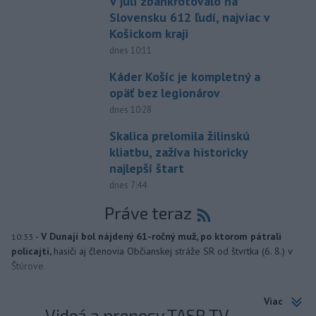
V júli zbankrotovalo na
Slovensku 612 ľudí, najviac v
Košickom kraji
dnes 10:11
Káder Košíc je kompletný a
opäť bez legionárov
dnes 10:28
Skalica prelomila žilinskú
kliatbu, zažíva historicky
najlepší štart
dnes 7:44
Práve teraz
-
V Dunaji bol nájdený 61-ročný muž, po ktorom pátrali
10:33
policajti,
hasiči aj členovia Občianskej stráže SR od štvrtka (6. 8.) v
Štúrove.
Viac
Videá a prenosy TASR TV