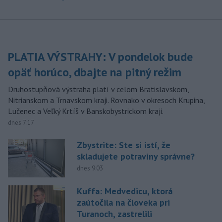
PLATIA VÝSTRAHY: V pondelok bude
opäť horúco, dbajte na pitný režim
Druhostupňová výstraha platí v celom Bratislavskom,
Nitrianskom a Trnavskom kraji. Rovnako v okresoch Krupina,
Lučenec a Veľký Krtíš v Banskobystrickom kraji.
dnes 7:17
Zbystrite: Ste si istí, že
skladujete potraviny správne?
dnes 9:03
Kuffa: Medvedicu, ktorá
zaútočila na človeka pri
Turanoch, zastrelili