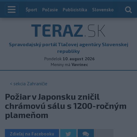
Index
Šport
Počasie
Publicistika
Slovensko
Zahranič
TERAZ
.SK
Spravodajský portál Tlačovej agentúry Slovenskej
republiky
Pondelok
10. august 2026
Meniny má
Vavrinec
< sekcia
Zahraničie
Požiar v Japonsku zničil
chrámovú sálu s 1200-ročným
plameňom
Zdieľaj na Facebooku