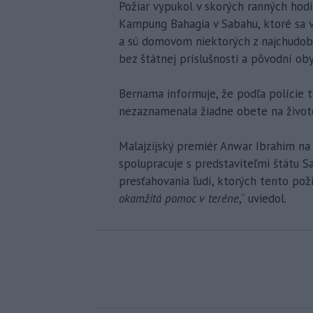
Požiar vypukol v skorých ranných hod
Kampung Bahagia v Sabahu, ktoré sa 
a sú domovom niektorých z najchudobne
bez štátnej príslušnosti a pôvodní oby
Bernama informuje, že podľa polície t
nezaznamenala žiadne obete na život
Malajzijský premiér Anwar Ibrahim na 
spolupracuje s predstaviteľmi štátu 
presťahovania ľudí, ktorých tento poži
okamžitá pomoc v teréne
,“ uviedol.