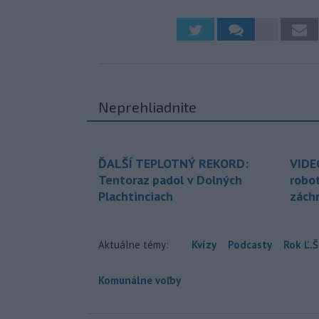
Neprehliadnite
ĎALŠÍ TEPLOTNÝ REKORD:
VIDE
Tentoraz padol v Dolných
robo
Plachtinciach
zách
Aktuálne témy:
Kvízy
Podcasty
Rok Ľ.Š
Komunálne voľby