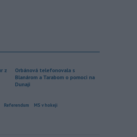
r z
Orbánová telefonovala s
Blanárom a Tarabom o pomoci na
Dunaji
Referendum
MS v hokeji