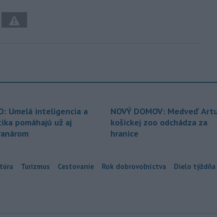
O: Umelá inteligencia a
NOVÝ DOMOV: Medveď Artu
tika pomáhajú už aj
košickej zoo odchádza za
ranárom
hranice
túra
Turizmus
Cestovanie
Rok dobrovoľníctva
Dielo týždňa