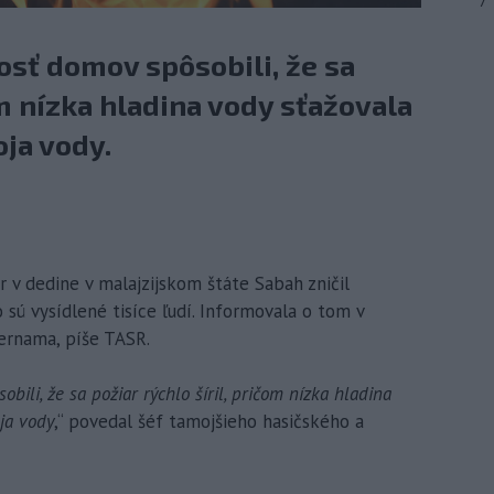
7
kosť domov spôsobili, že sa
om nízka hladina vody sťažovala
ja vody.
r v dedine v malajzijskom štáte Sabah zničil
sú vysídlené tisíce ľudí. Informovala o tom v
Bernama, píše TASR.
obili, že sa požiar rýchlo šíril, pričom nízka hladina
ja vody
,“ povedal šéf tamojšieho hasičského a