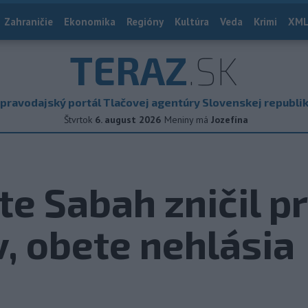
Zahraničie
Ekonomika
Regióny
Kultúra
Veda
Krimi
XML
TERAZ
.SK
pravodajský portál Tlačovej agentúry Slovenskej republi
Štvrtok
6. august 2026
Meniny má
Jozefína
te Sabah zničil p
, obete nehlásia