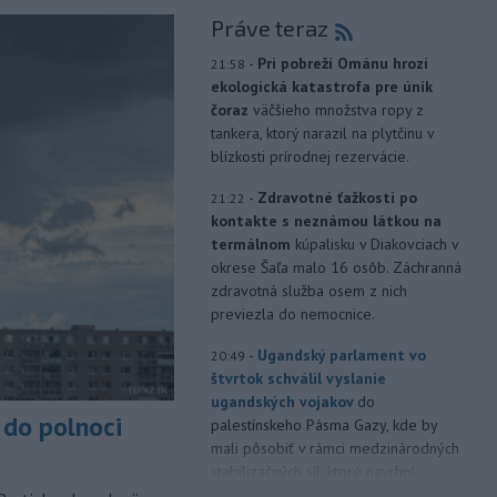
Práve teraz
-
Pri pobreží Ománu hrozí
21:58
ekologická katastrofa pre únik
čoraz
väčšieho množstva ropy z
tankera, ktorý narazil na plytčinu v
blízkosti prírodnej rezervácie.
-
Zdravotné ťažkosti po
21:22
kontakte s neznámou látkou na
termálnom
kúpalisku v Diakovciach v
okrese Šaľa malo 16 osôb. Záchranná
zdravotná služba osem z nich
previezla do nemocnice.
-
Ugandský parlament vo
20:49
štvrtok schválil vyslanie
ugandských vojakov
do
do polnoci
palestínskeho Pásma Gazy, kde by
mali pôsobiť v rámci medzinárodných
stabilizačných síl, ktoré navrhol
americký prezident Donald Trump.