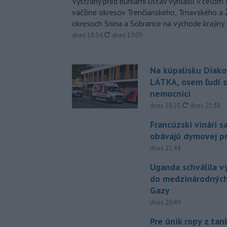
Výstrahy pred búrkami ústav vyhlásil v celom 
väčšine okresov Trenčianskeho, Trnavského a Ž
okresoch Snina a Sobrance na východe krajiny.
aktualizované
dnes 18:54
,
dnes 19:09
Na kúpalisku Diak
LÁTKA, osem ľudí s
nemocnici
aktualizovan
dnes 18:23
,
dnes 21:38
Francúzski vinári s
obávajú dymovej pr
dnes 21:44
Uganda schválila v
do medzinárodných
Gazy
dnes 20:49
Pre únik ropy z ta