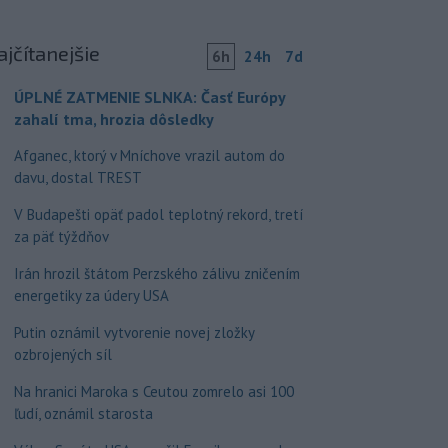
ajčítanejšie
6h
24h
7d
ÚPLNÉ ZATMENIE SLNKA: Časť Európy
zahalí tma, hrozia dôsledky
Afganec, ktorý v Mníchove vrazil autom do
davu, dostal TREST
V Budapešti opäť padol teplotný rekord, tretí
za päť týždňov
Irán hrozil štátom Perzského zálivu zničením
energetiky za údery USA
Putin oznámil vytvorenie novej zložky
ozbrojených síl
Na hranici Maroka s Ceutou zomrelo asi 100
ľudí, oznámil starosta