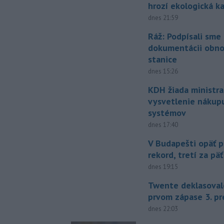
hrozí ekologická k
dnes 21:59
Ráž: Podpísali sme
dokumentácii obno
stanice
dnes 15:26
KDH žiada ministra
vysvetlenie nákup
systémov
dnes 17:40
V Budapešti opäť p
rekord, tretí za pä
dnes 19:15
Twente deklasoval
prvom zápase 3. pr
dnes 22:03