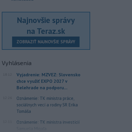
Najnovšie správy
na Teraz.sk
ZOBRAZIŤ NAJNOVŠIE SPRÁVY
Vyhlásenia
Vyjadrenie: MZVEZ: Slovensko
18:12
chce využiť EXPO 2027 v
Belehrade na podporu...
12:26
Oznámenie: TK ministra práce,
sociálnych vecí a rodiny SR Erika
Tomáša
12:11
Oznámenie: TK ministra investícií
Samuela Migaľa