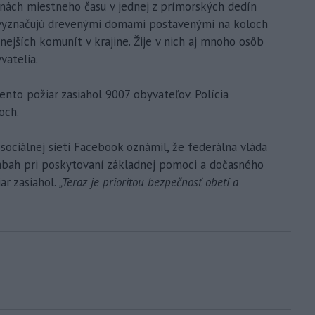
inách miestneho času v jednej z prímorských dedín
vyznačujú drevenými domami postavenými na koloch
jších komunít v krajine. Žije v nich aj mnoho osôb
vatelia.
ento požiar zasiahol 9007 obyvateľov. Polícia
och.
sociálnej sieti Facebook oznámil, že federálna vláda
Sabah pri poskytovaní základnej pomoci a dočasného
ar zasiahol.
„Teraz je prioritou bezpečnosť obetí a