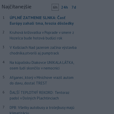
Najčítanejšie
6h
24h
7d
ÚPLNÉ ZATMENIE SLNKA: Časť
1
Európy zahalí tma, hrozia dôsledky
2
Kruhová križovatka v Poprade v smere z
Hozelca bude hotová budúci rok
3
V Košiciach Nad jazerom začína výstavba
chodníka,otvorili aj pumptrack
4
Na kúpalisku Diakovce UNIKALA LÁTKA,
osem ľudí skončilo v nemocnici
5
Afganec, ktorý v Mníchove vrazil autom
do davu, dostal TREST
6
ĎALŠÍ TEPLOTNÝ REKORD: Tentoraz
padol v Dolných Plachtinciach
7
DPB: Všetky autobusy a trolejbusy majú
klimatizáciu