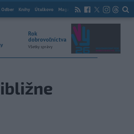
 Odber
Knihy
Útulkovo
Magazín
News Now
Archív
TASR
Rok
dobrovoľníctva
ky
Všetky správy
ribližne