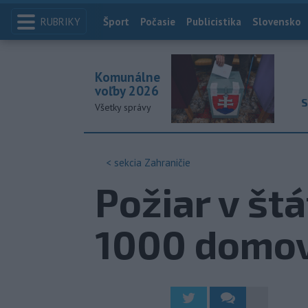
RUBRIKY
Index
Šport
Počasie
Publicistika
Slovensko
Komunálne
voľby 2026
S
Všetky správy
< sekcia
Zahraničie
Požiar v štá
1000 domov