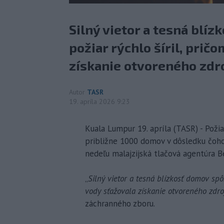
Silný vietor a tesná blíz
požiar rýchlo šíril, prič
získanie otvoreného zdro
Autor
TASR
19. apríla 2026 9:23
Kuala Lumpur 19. apríla (TASR) - Požia
približne 1000 domov v dôsledku čoho 
nedeľu malajzijská tlačová agentúra 
„
Silný vietor a tesná blízkosť domov spôs
vody sťažovala získanie otvoreného zdro
záchranného zboru.