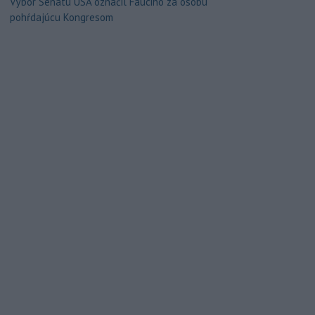
Výbor Senátu USA označil Fauciho za osobu
pohŕdajúcu Kongresom