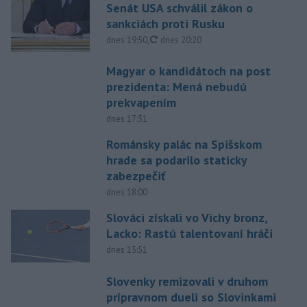
Senát USA schválil zákon o
sankciách proti Rusku
aktualizované
dnes 19:50
,
dnes 20:20
Magyar o kandidátoch na post
prezidenta: Mená nebudú
prekvapením
dnes 17:31
Románsky palác na Spišskom
hrade sa podarilo staticky
zabezpečiť
dnes 18:00
Slováci získali vo Vichy bronz,
Lacko: Rastú talentovaní hráči
dnes 15:51
Slovenky remizovali v druhom
prípravnom dueli so Slovinkami