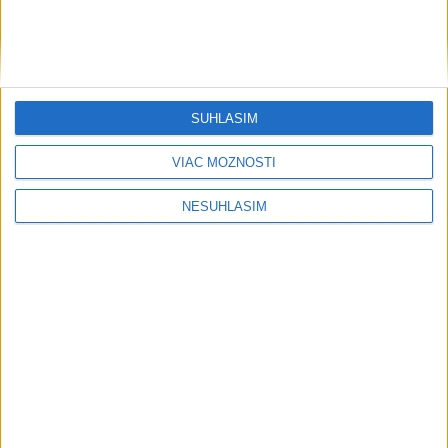
....
SÚHLASÍM
VIAC MOŽNOSTÍ
NESÚHLASÍM
....