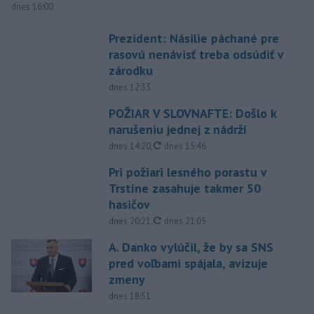
dnes 16:00
Prezident: Násilie páchané pre
rasovú nenávisť treba odsúdiť v
zárodku
dnes 12:33
POŽIAR V SLOVNAFTE: Došlo k
narušeniu jednej z nádrží
aktualizované
dnes 14:20
,
dnes 15:46
Pri požiari lesného porastu v
Trstíne zasahuje takmer 50
hasičov
aktualizované
dnes 20:21
,
dnes 21:05
A. Danko vylúčil, že by sa SNS
pred voľbami spájala, avizuje
zmeny
dnes 18:51