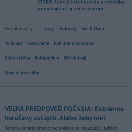
VIDEO: Umelá inteligencia a robotika
pomáhajú už aj záchranárom
Aktuálne témy:
Kvízy
Podcasty
Rok Ľ.Štúra
Turizmus
Cestovanie
Rok dobrovoľníctva
Dielo týždňa
Referendum
MS v hokeji
Komunálne voľby
VEĽKÁ PREDPOVEĎ POČASIA: Extrémne
horúčavy ustúpili. Alebo žeby nie?
Teraz.sk prináša predpoveď počasia na nasledujúci týždeň.