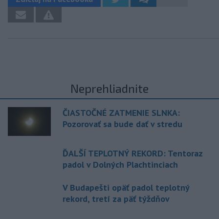
Neprehliadnite
ČIASTOČNÉ ZATMENIE SLNKA:
Pozorovať sa bude dať v stredu
ĎALŠÍ TEPLOTNÝ REKORD: Tentoraz
padol v Dolných Plachtinciach
V Budapešti opäť padol teplotný
rekord, tretí za päť týždňov