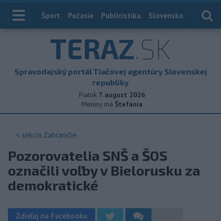
Index
Šport
Počasie
Publicistika
Slovensko
Zahranič
TERAZ
.SK
Spravodajský portál Tlačovej agentúry Slovenskej
republiky
Piatok
7. august 2026
Meniny má
Štefánia
< sekcia
Zahraničie
Pozorovatelia SNŠ a ŠOS
označili voľby v Bielorusku za
demokratické
Zdieľaj na Facebooku