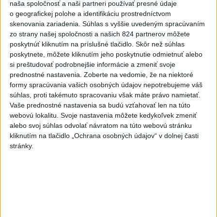
naša spoločnosť a naši partneri používať presné údaje
jednej z nádrží
o geografickej polohe a identifikáciu prostredníctvom
skenovania zariadenia. Súhlas s vyššie uvedeným spracúvaním
2
ČIASTOČNÉ ZATMENIE SLNKA: Pozorovať sa bude dať v
zo strany našej spoločnosti a našich 824 partnerov môžete
stredu
poskytnúť kliknutím na príslušné tlačidlo. Skôr než súhlas
poskytnete, môžete kliknutím jeho poskytnutie odmietnuť alebo
3
V časti Košice-Krásna otvorili park pomenovaný po
si preštudovať podrobnejšie informácie a zmeniť svoje
kňazovi Semivanovi
prednostné nastavenia.
Zoberte na vedomie, že na niektoré
formy spracúvania vašich osobných údajov nepotrebujeme váš
4
VEĽKÁ PREDPOVEĎ POČASIA: Extrémne horúčavy
súhlas, proti takémuto spracovaniu však máte právo namietať.
ustúpili. Alebo žeby nie?
Vaše prednostné nastavenia sa budú vzťahovať len na túto
webovú lokalitu. Svoje nastavenia môžete kedykoľvek zmeniť
5
TRAGÉDIA NA DUNAJI: Muž sa išiel okúpať, z vody viac
alebo svoj súhlas odvolať návratom na túto webovú stránku
nevyšiel
kliknutím na tlačidlo „Ochrana osobných údajov“ v dolnej časti
stránky.
6
Fridrichová: Školy vyučujúce po novom musia mať
pripravené osnovy
7
Pri požiari lesného porastu v Trstíne zasahuje takmer 50
hasičov