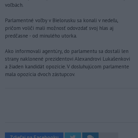
voľbách.
Parlamentné voľby v Bielorusku sa konali v nedeľu,
pričom voliči mali možnosť odovzdať svoj hlas aj
predčasne - od minulého utorka.
Ako informovali agentúry, do parlamentu sa dostali len
strany naklonené prezidentovi Alexandrovi Lukašenkovi
a žiaden kandidát opozície. V dosluhujúcom parlamente
mala opozícia dvoch zástupcov.
Zdieľaj na Facebooku