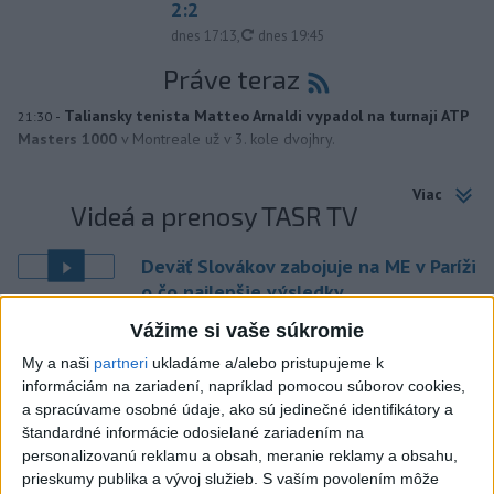
2:2
aktualizované
dnes 17:13
,
dnes 19:45
Práve teraz
-
Taliansky tenista Matteo Arnaldi vypadol na turnaji ATP
21:30
Masters 1000
v Montreale už v 3. kole dvojhry.
Viac
Videá a prenosy TASR TV
Deväť Slovákov zabojuje na ME v Paríži
o čo najlepšie výsledky
Vážime si vaše súkromie
Viac
My a naši
partneri
ukladáme a/alebo pristupujeme k
Najčítanejšie
informáciám na zariadení, napríklad pomocou súborov cookies,
a spracúvame osobné údaje, ako sú jedinečné identifikátory a
6h
24h
7d
štandardné informácie odosielané zariadením na
personalizovanú reklamu a obsah, meranie reklamy a obsahu,
POŽIAR V SLOVNAFTE: Došlo k narušeniu
1
prieskumy publika a vývoj služieb.
S vaším povolením môže