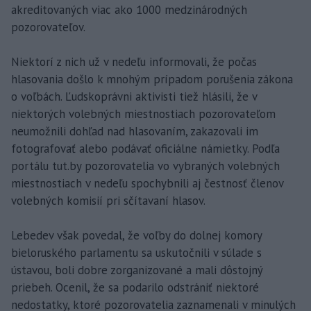
akreditovaných viac ako 1000 medzinárodných
pozorovateľov.
Niektorí z nich už v nedeľu informovali, že počas
hlasovania došlo k mnohým prípadom porušenia zákona
o voľbách. Ľudskoprávni aktivisti tiež hlásili, že v
niektorých volebných miestnostiach pozorovateľom
neumožnili dohľad nad hlasovaním, zakazovali im
fotografovať alebo podávať oficiálne námietky. Podľa
portálu tut.by pozorovatelia vo vybraných volebných
miestnostiach v nedeľu spochybnili aj čestnosť členov
volebných komisií pri sčítavaní hlasov.
Lebedev však povedal, že voľby do dolnej komory
bieloruského parlamentu sa uskutočnili v súlade s
ústavou, boli dobre zorganizované a mali dôstojný
priebeh. Ocenil, že sa podarilo odstrániť niektoré
nedostatky, ktoré pozorovatelia zaznamenali v minulých