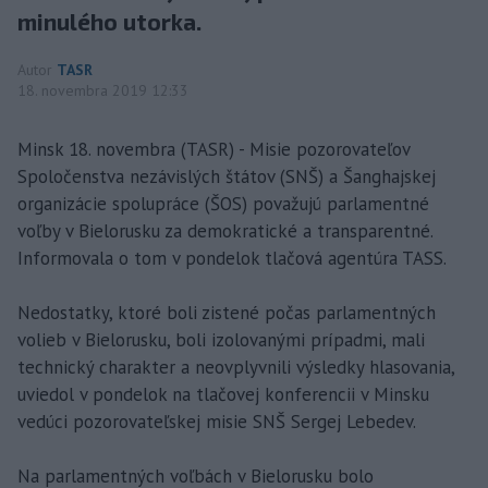
minulého utorka.
Autor
TASR
18. novembra 2019 12:33
Minsk 18. novembra (TASR) - Misie pozorovateľov
Spoločenstva nezávislých štátov (SNŠ) a Šanghajskej
organizácie spolupráce (ŠOS) považujú parlamentné
voľby v Bielorusku za demokratické a transparentné.
Informovala o tom v pondelok tlačová agentúra TASS.
Nedostatky, ktoré boli zistené počas parlamentných
volieb v Bielorusku, boli izolovanými prípadmi, mali
technický charakter a neovplyvnili výsledky hlasovania,
uviedol v pondelok na tlačovej konferencii v Minsku
vedúci pozorovateľskej misie SNŠ Sergej Lebedev.
Na parlamentných voľbách v Bielorusku bolo