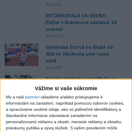
dnes 9:42
INTOXIKOVALA SA OSOBA:
Požiar v Braväcove zasiahol 10
stavieb
dnes 10:13
Gymerská štvrtá vo finále na
400 m: Nechcela som tomu
veriť
dnes 9:00
Slováci prehrali v semifinále s
USA 2:5, o bronz proti Fínsku
Vážime si vaše súkromie
dnes 7:21
My a naši
partneri
ukladáme a/alebo pristupujeme k
informáciám na zariadení, napríklad pomocou súborov cookies,
Práve teraz
a spracúvame osobné údaje, ako sú jedinečné identifikátory a
štandardné informácie odosielané zariadením na
-
Nepálski záchranári spozorovali päť tiel na mieste, kde
10:58
personalizovanú reklamu a obsah, meranie reklamy a obsahu,
minulý
rok zmizli piati horolezci, uviedli v sobotu tamojšie orgány.
prieskumy publika a vývoj služieb.
S vaším povolením môže
TASR o tom informuje podľa správy agentúry Reuters.