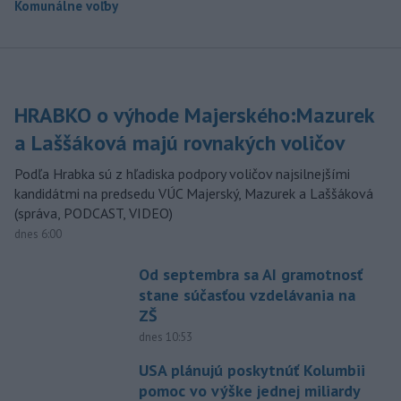
Komunálne voľby
HRABKO o výhode Majerského:Mazurek
a Laššáková majú rovnakých voličov
Podľa Hrabka sú z hľadiska podpory voličov najsilnejšími
kandidátmi na predsedu VÚC Majerský, Mazurek a Laššáková
(správa, PODCAST, VIDEO)
dnes 6:00
Od septembra sa AI gramotnosť
stane súčasťou vzdelávania na
ZŠ
dnes 10:53
USA plánujú poskytnúť Kolumbii
pomoc vo výške jednej miliardy