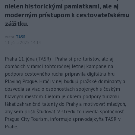
nielen historickými pamiatkami, ale aj
moderným prístupom k cestovateľskému
zážitku.
Autor
TASR
11. júna 2025 14:14
Praha 11. júna (TASR) - Praha si pre turistov, ale aj
domácich v rámci tohtoročnej letnej kampane na
podporu cestovného ruchu pripravila digitálnu hru
Playing Prague. Hráči v nej budujú pražské dominanty a
dozvedia sa viac o osobnostiach spojených s českým
hlavným mestom. Cieľom je okrem podpory turizmu
lákať zahraničné talenty do Prahy a motivovať mladých,
aby sem prišli študovať. V stredu to uviedla spoločnosť
Prague City Tourism, informuje spravodajkyňa TASR v
Prahe.