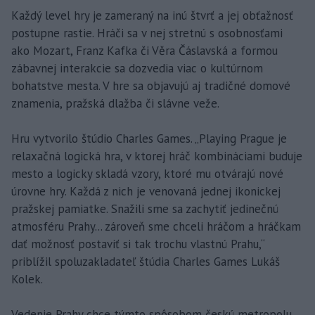
Každý level hry je zameraný na inú štvrť a jej obťažnosť
postupne rastie. Hráči sa v nej stretnú s osobnosťami
ako Mozart, Franz Kafka či Věra Čáslavská a formou
zábavnej interakcie sa dozvedia viac o kultúrnom
bohatstve mesta. V hre sa objavujú aj tradičné domové
znamenia, pražská dlažba či slávne veže.
Hru vytvorilo štúdio Charles Games. „Playing Prague je
relaxačná logická hra, v ktorej hráč kombináciami buduje
mesto a logicky skladá vzory, ktoré mu otvárajú nové
úrovne hry. Každá z nich je venovaná jednej ikonickej
pražskej pamiatke. Snažili sme sa zachytiť jedinečnú
atmosféru Prahy... zároveň sme chceli hráčom a hráčkam
dať možnosť postaviť si tak trochu vlastnú Prahu,“
priblížil spoluzakladateľ štúdia Charles Games Lukáš
Kolek.
Vedenie Prahy chce týmto spôsobom českú metropolu