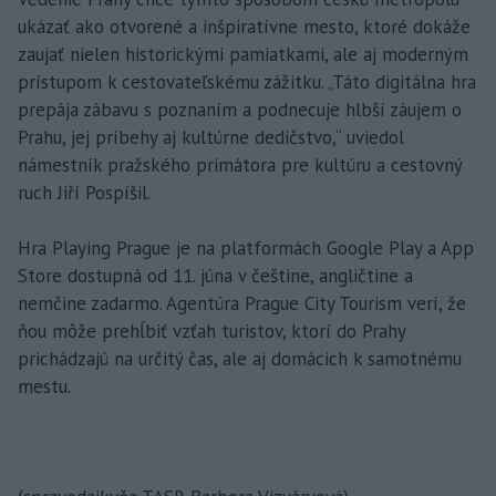
ukázať ako otvorené a inšpiratívne mesto, ktoré dokáže
zaujať nielen historickými pamiatkami, ale aj moderným
prístupom k cestovateľskému zážitku. „Táto digitálna hra
prepája zábavu s poznaním a podnecuje hlbší záujem o
Prahu, jej príbehy aj kultúrne dedičstvo,“ uviedol
námestník pražského primátora pre kultúru a cestovný
ruch Jiří Pospíšil.
Hra Playing Prague je na platformách Google Play a App
Store dostupná od 11. júna v češtine, angličtine a
nemčine zadarmo. Agentúra Prague City Tourism verí, že
ňou môže prehĺbiť vzťah turistov, ktorí do Prahy
prichádzajú na určitý čas, ale aj domácich k samotnému
mestu.