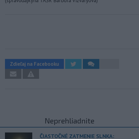
(spravodajkyňa TASR Barbora Vizváryová)
Zdieľaj na Facebooku
Neprehliadnite
ČIASTOČNÉ ZATMENIE SLNKA: