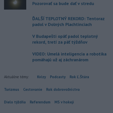
Pozorovať sa bude dať v stredu
ĎALŠÍ TEPLOTNÝ REKORD: Tentoraz
padol v Dolných Plachtinciach
V Budapešti opäť padol teplotný
rekord, tretí za päť týždňov
VIDEO: Umelá inteligencia a robotika
pomáhajú už aj záchranárom
Aktuálne témy:
Kvízy
Podcasty
Rok Ľ.Štúra
Turizmus
Cestovanie
Rok dobrovoľníctva
Dielo týždňa
Referendum
MS v hokeji