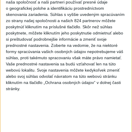
naša spoločnosť a naši partneri používať presné údaje
o geografickej polohe a identifikáciu prostredníctvom
Viac
skenovania zariadenia. Súhlas s vyššie uvedeným spracúvaním
Videá a prenosy TASR TV
zo strany našej spoločnosti a našich 824 partnerov môžete
poskytnúť kliknutím na príslušné tlačidlo. Skôr než súhlas
Deväť Slovákov zabojuje na ME v Paríži
poskytnete, môžete kliknutím jeho poskytnutie odmietnuť alebo
o čo najlepšie výsledky
si preštudovať podrobnejšie informácie a zmeniť svoje
prednostné nastavenia.
Zoberte na vedomie, že na niektoré
formy spracúvania vašich osobných údajov nepotrebujeme váš
Viac
súhlas, proti takémuto spracovaniu však máte právo namietať.
Najčítanejšie
Vaše prednostné nastavenia sa budú vzťahovať len na túto
webovú lokalitu. Svoje nastavenia môžete kedykoľvek zmeniť
6h
24h
7d
alebo svoj súhlas odvolať návratom na túto webovú stránku
kliknutím na tlačidlo „Ochrana osobných údajov“ v dolnej časti
ÚPLNÉ ZATMENIE SLNKA: Časť Európy
1
stránky.
zahalí tma, hrozia dôsledky
2
Obranca Kaša dostal od Žiliny povolenie hľadať si nový
klub
3
ČIASTOČNÉ ZATMENIE SLNKA: Pozorovať sa bude dať v