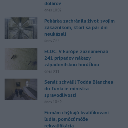
dolárov
dnes 10:02
Pekárka zachránila život svojim
zákazníkom, ktorí sa pár dní
neukázali
dnes 7:44
ECDC: V Európe zaznamenali
241 prípadov nákazy
západonílskou horúčkou
dnes 9:11
Senát schválil Todda Blanchea
do funkcie ministra
spravodlivosti
dnes 10:49
Firmám chýbajú kvalifikovaní
ľudia, pomôcť môže
rekvalifikácia