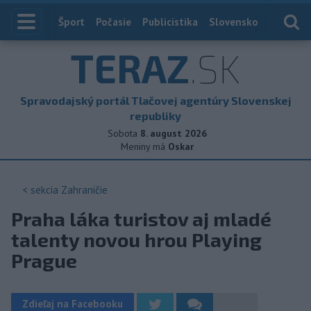
Index
Šport
Počasie
Publicistika
Slovensko
Zahranič
TERAZ
.SK
Spravodajský portál Tlačovej agentúry Slovenskej
republiky
Sobota
8. august 2026
Meniny má
Oskar
< sekcia
Zahraničie
Praha láka turistov aj mladé
talenty novou hrou Playing
Prague
Zdieľaj na Facebooku