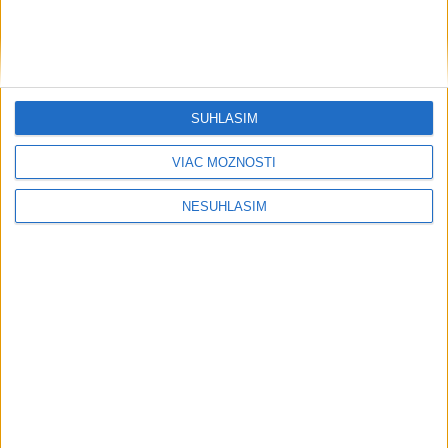
SÚHLASÍM
VIAC MOŽNOSTÍ
NESÚHLASÍM
....