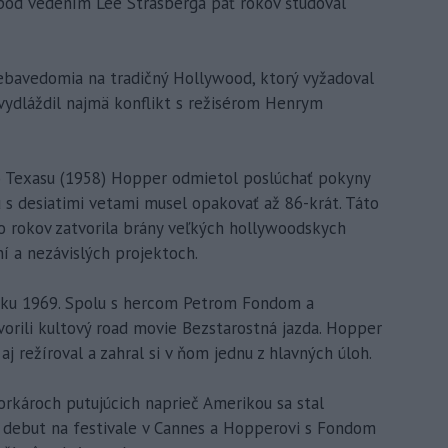
 pod vedením Lee Strasberga päť rokov študoval
sebavedomia na tradičný Hollywood, ktorý vyžadoval
u vydláždil najmä konflikt s režisérom Henrym
o Texasu (1958) Hopper odmietol poslúchať pokyny
 s desiatimi vetami musel opakovať až 86-krát. Táto
 rokov zatvorila brány veľkých hollywoodskych
ní a nezávislých projektoch.
roku 1969. Spolu s hercom Petrom Fondom a
rili kultový road movie Bezstarostná jazda. Hopper
aj režíroval a zahral si v ňom jednu z hlavných úloh.
károch putujúcich naprieč Amerikou sa stal
ší debut na festivale v Cannes a Hopperovi s Fondom