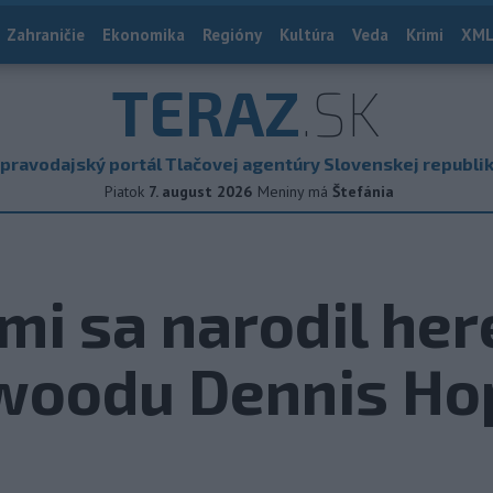
Zahraničie
Ekonomika
Regióny
Kultúra
Veda
Krimi
XML
TERAZ
.SK
pravodajský portál Tlačovej agentúry Slovenskej republi
Piatok
7. august 2026
Meniny má
Štefánia
mi sa narodil her
ywoodu Dennis Ho