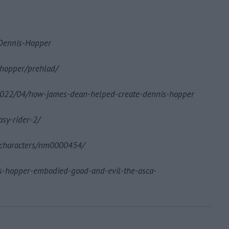
/Dennis-Hopper
-hopper/prehlad/
/2022/04/how-james-dean-helped-create-dennis-hopper
asy-rider-2/
/characters/nm0000454/
s-hopper-embodied-good-and-evil-the-osca-