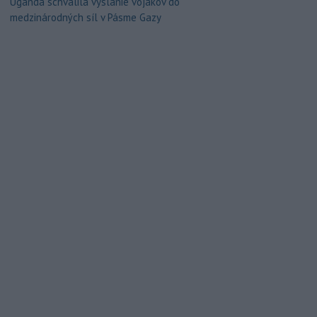
Uganda schválila vyslanie vojakov do
medzinárodných síl v Pásme Gazy