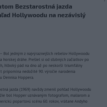
7
utom Bezstarostná jazda
hľad Hollywoodu na nezávislý
 – Bol jedným z najvýraznejších rebelov Hollywoodu
a horskej dráhe. Prešiel si od sľubných začiatkov po
h, hlboký pád na dno až po neskorší triumfálny
vet pripomína nedožité 90. výročie narodenia
tu Dennisa Hoppera.
stná jazda (1969) navždy zmenil pohľad Hollywoodu
réžie bol Hopper uznávaným fotografom, maliarom a
rickú popartovú scénu 60. rokov, vrátane Andyho