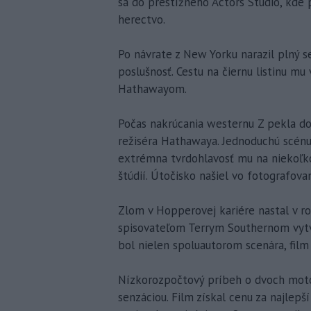
sa do prestížneho Actors Studio, kde
herectvo.
Po návrate z New Yorku narazil plný 
poslušnosť. Cestu na čiernu listinu m
Hathawayom.
Počas nakrúcania westernu Z pekla d
režiséra Hathawaya. Jednoduchú scénu
extrémna tvrdohlavosť mu na niekoľko
štúdií. Útočisko našiel vo fotografova
Zlom v Hopperovej kariére nastal v 
spisovateľom Terrym Southernom vytvo
bol nielen spoluautorom scenára, film 
Nízkorozpočtový príbeh o dvoch motor
senzáciou. Film získal cenu za najlep