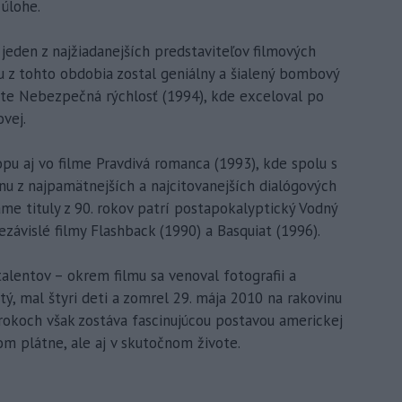
 úlohe.
jeden z najžiadanejších predstaviteľov filmových
u z tohto obdobia zostal geniálny a šialený bombový
te Nebezpečná rýchlosť (1994), kde exceloval po
vej.
pu aj vo filme Pravdivá romanca (1993), kde spolu s
u z najpamätnejších a najcitovanejších dialógových
áme tituly z 90. rokov patrí postapokalyptický Vodný
závislé filmy Flashback (1990) a Basquiat (1996).
entov – okrem filmu sa venoval fotografii a
tý, mal štyri deti a zomrel 29. mája 2010 na rakovinu
 rokoch však zostáva fascinujúcou postavou americkej
om plátne, ale aj v skutočnom živote.