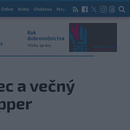
 Odber
Knihy
Útulkovo
Magazín
News Now
Archív
TASR
Rok
dobrovoľníctva
ky
Všetky správy
ec a večný
pper