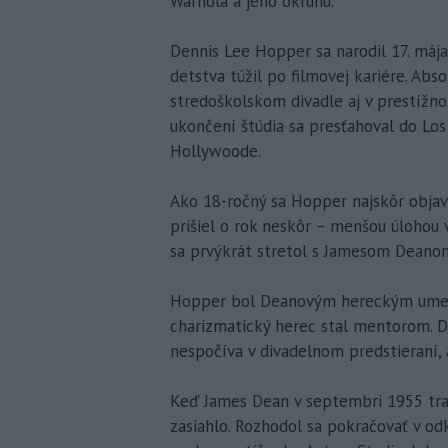
Warhola a jeho okruhu.
Dennis Lee Hopper sa narodil 17. máj
detstva túžil po filmovej kariére. Abs
stredoškolskom divadle aj v prestížn
ukončení štúdia sa presťahoval do Los
Hollywoode.
Ako 18-ročný sa Hopper najskôr objavi
prišiel o rok neskôr – menšou úlohou 
sa prvýkrát stretol s Jamesom Deanom.
Hopper bol Deanovým hereckým umení
charizmatický herec stal mentorom. D
nespočíva v divadelnom predstieraní,
Keď James Dean v septembri 1955 tra
zasiahlo. Rozhodol sa pokračovať v od