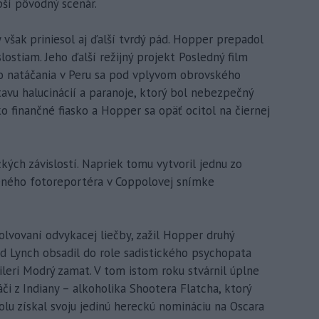
pší pôvodný scenár.
 však priniesol aj ďalší tvrdý pád. Hopper prepadol
stiam. Jeho ďalší režijný projekt Posledný film
o natáčania v Peru sa pod vplyvom obrovského
avu halucinácií a paranoje, ktorý bol nebezpečný
ko finančné fiasko a Hopper sa opäť ocitol na čiernej
kých závislostí. Napriek tomu vytvoril jednu zo
eného fotoreportéra v Coppolovej snímke
olvovaní odvykacej liečby, zažil Hopper druhý
id Lynch obsadil do role sadistického psychopata
eri Modrý zamat. V tom istom roku stvárnil úplne
či z Indiany – alkoholika Shootera Flatcha, ktorý
olu získal svoju jedinú hereckú nomináciu na Oscara