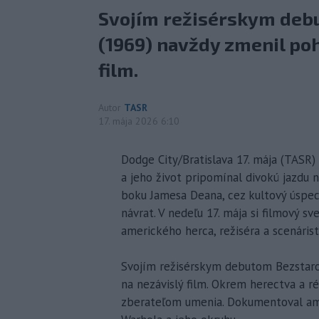
Svojím režisérskym deb
(1969) navždy zmenil po
film.
Autor
TASR
17. mája 2026 6:10
Dodge City/Bratislava 17. mája (TASR)
a jeho život pripomínal divokú jazdu n
boku Jamesa Deana, cez kultový úspec
návrat. V nedeľu 17. mája si filmový s
amerického herca, režiséra a scenáris
Svojím režisérskym debutom Bezstaro
na nezávislý film. Okrem herectva a 
zberateľom umenia. Dokumentoval ame