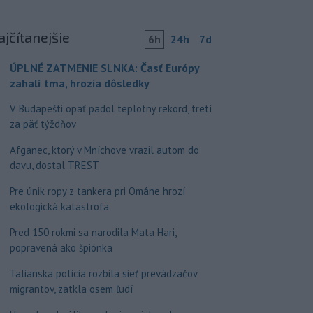
ajčítanejšie
6h
24h
7d
ÚPLNÉ ZATMENIE SLNKA: Časť Európy
zahalí tma, hrozia dôsledky
V Budapešti opäť padol teplotný rekord, tretí
za päť týždňov
Afganec, ktorý v Mníchove vrazil autom do
davu, dostal TREST
Pre únik ropy z tankera pri Ománe hrozí
ekologická katastrofa
Pred 150 rokmi sa narodila Mata Hari,
popravená ako špiónka
Talianska polícia rozbila sieť prevádzačov
migrantov, zatkla osem ľudí