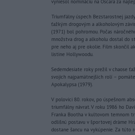
vyniesol nomináciu na Oscara za najle
Triumfálny úspech Bezstarostnej jazdy
ťažkým drogovým a alkoholovým závislo
(1971) bol pohromou. Počas náročnéh
množstva drog a alkoholu dostal do st
pre neho aj pre okolie. Film skončil a
listine Hollywoodu.
Sedemdesiate roky prežil v chaose ťaž
svojich najpamätnejších rolí – pomät
Apokalypsa (1979).
V polovici 80. rokov, po úspešnom abs
triumfálny návrat. V roku 1986 ho Dav
Franka Bootha v kultovom temnom tril
odlišnú postavu v športovej dráme Hrá
dostane šancu na vykúpenie. Za túto r