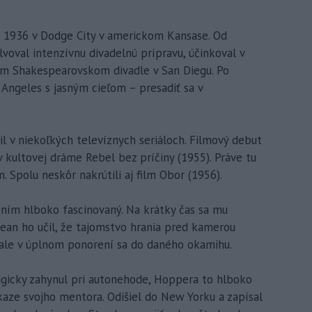
a 1936 v Dodge City v americkom Kansase. Od
olvoval intenzívnu divadelnú prípravu, účinkoval v
om Shakespearovskom divadle v San Diegu. Po
 Angeles s jasným cieľom – presadiť sa v
l v niekoľkých televíznych seriáloch. Filmový debut
v kultovej dráme Rebel bez príčiny (1955). Práve tu
 Spolu neskôr nakrútili aj film Obor (1956).
m hlboko fascinovaný. Na krátky čas sa mu
ean ho učil, že tajomstvo hrania pred kamerou
 ale v úplnom ponorení sa do daného okamihu.
gicky zahynul pri autonehode, Hoppera to hlboko
kaze svojho mentora. Odišiel do New Yorku a zapísal