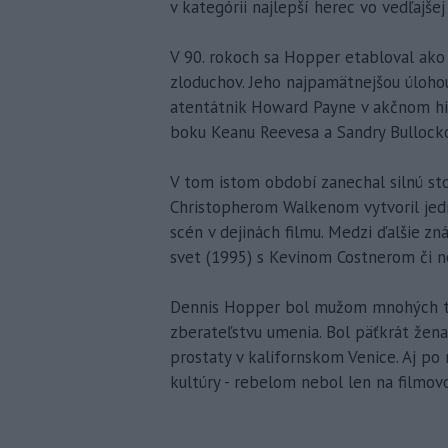
v kategórii najlepší herec vo vedľajšej
V 90. rokoch sa Hopper etabloval ako 
zloduchov. Jeho najpamätnejšou úloho
atentátnik Howard Payne v akčnom hi
boku Keanu Reevesa a Sandry Bullocko
V tom istom období zanechal silnú sto
Christopherom Walkenom vytvoril jedn
scén v dejinách filmu. Medzi ďalšie zn
svet (1995) s Kevinom Costnerom či ne
Dennis Hopper bol mužom mnohých tal
zberateľstvu umenia. Bol päťkrát žena
prostaty v kalifornskom Venice. Aj po
kultúry - rebelom nebol len na filmov