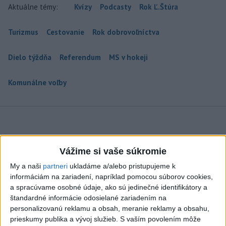
Aktuálne témy:
Kvízy
Podcasty
Rok Ľ.Štúra
Turizmus
Cestovanie
Rok dobrovoľníctva
Dielo týždňa
Referendum
MS v hokeji
Komunálne voľby
ČAKAJTE BÚRKY: Vyskytnú sa do polnoci
Vážime si vaše súkromie
najmä v týchto častiach
My a naši
partneri
ukladáme a/alebo pristupujeme k
Výstrahy pred búrkami ústav vyhlásil v celom Bratislavskom
informáciám na zariadení, napríklad pomocou súborov cookies,
kraji, vo väčšine okresov Trenčianskeho, Trnavského a
a spracúvame osobné údaje, ako sú jedinečné identifikátory a
štandardné informácie odosielané zariadením na
Žilinského kraja a v okresoch Snina a Sobrance na východe
personalizovanú reklamu a obsah, meranie reklamy a obsahu,
krajiny.
prieskumy publika a vývoj služieb.
S vaším povolením môže
aktualizované
dnes 18:54
,
dnes 19:09