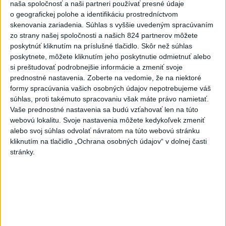
naša spoločnosť a naši partneri používať presné údaje
o geografickej polohe a identifikáciu prostredníctvom
ĎALŠÍ TEPLOTNÝ REKORD:
skenovania zariadenia. Súhlas s vyššie uvedeným spracúvaním
Tentoraz padol v Dolných
zo strany našej spoločnosti a našich 824 partnerov môžete
Plachtinciach
poskytnúť kliknutím na príslušné tlačidlo. Skôr než súhlas
aktualizované
dnes 15:27
,
dnes 17:08
poskytnete, môžete kliknutím jeho poskytnutie odmietnuť alebo
si preštudovať podrobnejšie informácie a zmeniť svoje
EK posudzuje obavy týkajúce sa
prednostné nastavenia.
Zoberte na vedomie, že na niektoré
uznesení k zonáciám národných
formy spracúvania vašich osobných údajov nepotrebujeme váš
parkov
súhlas, proti takémuto spracovaniu však máte právo namietať.
aktualizované
dnes 16:35
,
dnes 16:38
Vaše prednostné nastavenia sa budú vzťahovať len na túto
webovú lokalitu. Svoje nastavenia môžete kedykoľvek zmeniť
Na kúpalisku Diakovce UNIKLA
alebo svoj súhlas odvolať návratom na túto webovú stránku
NEZNÁMA LÁTKA
kliknutím na tlačidlo „Ochrana osobných údajov“ v dolnej časti
aktualizované
dnes 18:23
,
dnes 18:37
stránky.
Ráž: Podpísali sme zmluvu k
dokumentácii obnovy hlavnej
stanice
dnes 15:26