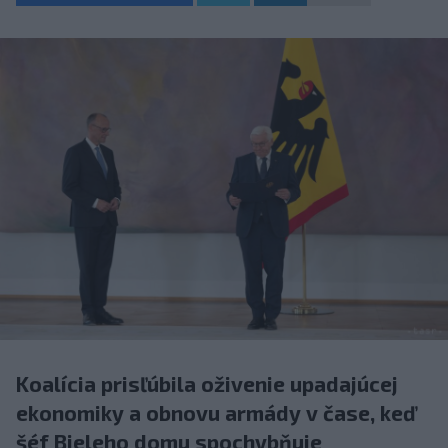
Koalícia prisľúbila oživenie upadajúcej
ekonomiky a obnovu armády v čase, keď
šéf Bieleho domu spochybňuje