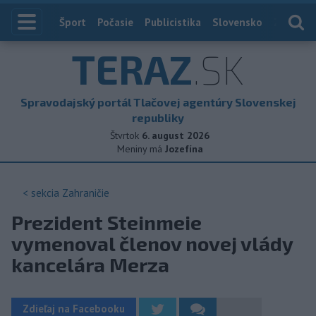
Index
Šport
Počasie
Publicistika
Slovensko
Zahranič
TERAZ
.SK
Spravodajský portál Tlačovej agentúry Slovenskej
republiky
Štvrtok
6. august 2026
Meniny má
Jozefína
< sekcia
Zahraničie
Prezident Steinmeie
vymenoval členov novej vlády
kancelára Merza
Zdieľaj na Facebooku