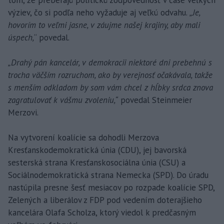
tom, že preberajú politickú zodpovednosť v čase veľkých
výziev, čo si podľa neho vyžaduje aj veľkú odvahu.
„Je,
hovorím to veľmi jasne, v záujme našej krajiny, aby mali
úspech,
“ povedal.
„Drahý pán kancelár, v demokracii niektoré dni prebehnú s
trocha väčším rozruchom, ako by verejnosť očakávala, takže
s menším odkladom by som vám chcel z hĺbky srdca znova
zagratulovať k vášmu zvoleniu,“
povedal Steinmeier
Merzovi.
Na vytvorení koalície sa dohodli Merzova
Kresťanskodemokratická únia (CDU), jej bavorská
sesterská strana Kresťanskosociálna únia (CSU) a
Sociálnodemokratická strana Nemecka (SPD). Do úradu
nastúpila presne šesť mesiacov po rozpade koalície SPD,
Zelených a liberálov z FDP pod vedením doterajšieho
kancelára Olafa Scholza, ktorý viedol k predčasným