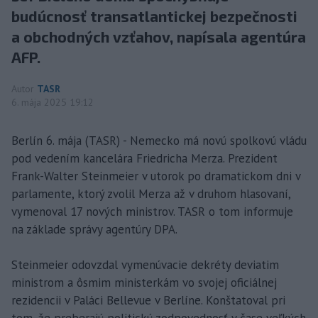
budúcnosť transatlantickej bezpečnosti
a obchodných vzťahov, napísala agentúra
AFP.
Autor
TASR
6. mája 2025 19:12
Berlín 6. mája (TASR) - Nemecko má novú spolkovú vládu
pod vedením kancelára Friedricha Merza. Prezident
Frank-Walter Steinmeier v utorok po dramatickom dni v
parlamente, ktorý zvolil Merza až v druhom hlasovaní,
vymenoval 17 nových ministrov. TASR o tom informuje
na základe správy agentúry DPA.
Steinmeier odovzdal vymenúvacie dekréty deviatim
ministrom a ôsmim ministerkám vo svojej oficiálnej
rezidencii v Paláci Bellevue v Berlíne. Konštatoval pri