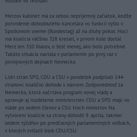
voľbám vo februári.
Merzov kabinet má za sebou nepríjemný začiatok, keďže
potvrdenie dohodnutého kancelára vo funkcii vyšlo v
Spolkovom sneme (Bundestag) až na druhý pokus. Hoci
má koalícia väčšinu 328 kresiel, v prvom kole dostal
Merz len 310 hlasov, o šesť menej, ako bolo potrebné.
Takáto situácia nastala v parlamente po prvý raz v
povojnových dejinách Nemecka.
Lídri strán SPD, CDU a CSU v pondelok podpísali 144-
stranovú koaličnú dohodu s názvom Zodpovednosť za
Nemecko, ktorá načrtáva program novej vlády a
upravuje aj rozdelenie ministerstiev. CDU a SPD majú vo
vláde po sedem členov a CSU troch ministrov. Na
vytvorení koalície sa strany dohodli 9. apríla, takmer
sedem týždňov po predčasných parlamentných voľbách,
v ktorých zvíťazil blok CDU/CSU.