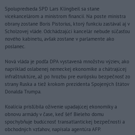
Spolupredseda SPD Lars Klingbeil sa stane
vicekancelárom a ministrom financií. Na poste ministra
obrany zostane Boris Pistorius, ktorý funkciu zastával aj v
Scholzovej vláde. Odchádzajúci kancelár nebude súčasťou
nového kabinetu, avšak zostane v parlamente ako
poslanec.
Nová vláda je podľa DPA vystavená množstvu výziev, ako
napríklad oslabenej nemeckej ekonomike a chátrajúcej
infraštruktúre, až po hrozbu pre európsku bezpečnosť zo
strany Ruska a tiež krokom prezidenta Spojených štátov
Donalda Trumpa.
Koalícia prisľúbila oživenie upadajúcej ekonomiky a
obnovu armády v čase, keď šéf Bieleho domu
spochybňuje budúcnosť transatlantickej bezpečnosti a
obchodných vzťahov, napísala agentúra AFP.