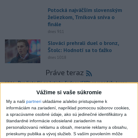
Potocká najväčším slovenským
želiezkom, Trníková sníva o
finále
dnes 9:11
Slováci prehrali duel o bronz,
Štolc: Hodnotí sa to ťažko
dnes 10:18
Práve teraz
-
Dve lietadlá na letisku Sydney (SYD) sa v nedeľu tesne
10:34
vyhli zrážke.
Austrálsky úrad pre bezpečnosť dopravy (ATSB), ktorý
Vážime si vaše súkromie
bol o tomto incidente informovaný, začal vyšetrovanie.
My a naši
partneri
ukladáme a/alebo pristupujeme k
informáciám na zariadení, napríklad pomocou súborov cookies,
Viac
a spracúvame osobné údaje, ako sú jedinečné identifikátory a
Videá a prenosy TASR TV
štandardné informácie odosielané zariadením na
personalizovanú reklamu a obsah, meranie reklamy a obsahu,
Deväť Slovákov zabojuje na ME v Paríži
prieskumy publika a vývoj služieb.
S vaším povolením môže