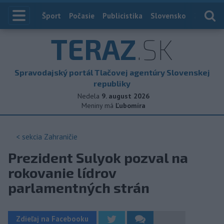
Index
Šport
Počasie
Publicistika
Slovensko
Zahranič
TERAZ
.SK
Spravodajský portál Tlačovej agentúry Slovenskej
republiky
Nedela
9. august 2026
Meniny má
Ľubomíra
< sekcia
Zahraničie
Prezident Sulyok pozval na
rokovanie lídrov
parlamentných strán
Zdieľaj na Facebooku