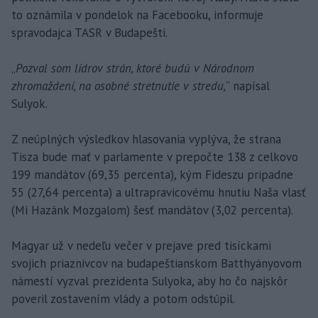
to oznámila v pondelok na Facebooku, informuje
spravodajca TASR v Budapešti.
„
Pozval som lídrov strán, ktoré budú v Národnom
zhromaždení, na osobné stretnutie v stredu,
“ napísal
Sulyok.
Z neúplných výsledkov hlasovania vyplýva, že strana
Tisza bude mať v parlamente v prepočte 138 z celkovo
199 mandátov (69,35 percenta), kým Fideszu pripadne
55 (27,64 percenta) a ultrapravicovému hnutiu Naša vlasť
(Mi Hazánk Mozgalom) šesť mandátov (3,02 percenta).
Magyar už v nedeľu večer v prejave pred tisíckami
svojich priaznivcov na budapeštianskom Batthyányovom
námestí vyzval prezidenta Sulyoka, aby ho čo najskôr
poveril zostavením vlády a potom odstúpil.