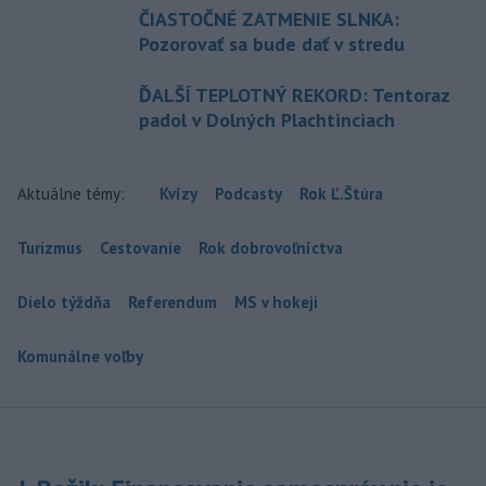
ČIASTOČNÉ ZATMENIE SLNKA:
Pozorovať sa bude dať v stredu
ĎALŠÍ TEPLOTNÝ REKORD: Tentoraz
padol v Dolných Plachtinciach
Aktuálne témy:
Kvízy
Podcasty
Rok Ľ.Štúra
Turizmus
Cestovanie
Rok dobrovoľníctva
Dielo týždňa
Referendum
MS v hokeji
Komunálne voľby