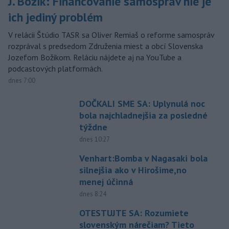
J. Božik: Financovanie samospráv nie je
ich jediný problém
V relácii Štúdio TASR sa Oliver Remiaš o reforme samospráv
rozprával s predsedom Združenia miest a obcí Slovenska
Jozefom Božikom. Reláciu nájdete aj na YouTube a
podcastových platformách.
dnes 7:00
DOČKALI SME SA: Uplynulá noc
bola najchladnejšia za posledné
týždne
dnes 10:27
Venhart:Bomba v Nagasaki bola
silnejšia ako v Hirošime,no
menej účinná
dnes 8:24
OTESTUJTE SA: Rozumiete
slovenským nárečiam? Tieto