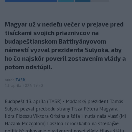
Magyar už v nedeľu večer v prejave pred
tisíckami svojich priaznivcov na
budapeštianskom Batthyányovom
námestí vyzval prezidenta Sulyoka, aby
ho čo najskôr poveril zostavením vlády a
potom odstúpil.
Autor
TASR
13. apríla 2026 19:50
Budapešť 13. apríla (TASR) - Maďarský prezident Tamás
Sulyok pozval predsedu strany Tisza Pétera Magyara,
lídra Fideszu Viktora Orbána a šéfa Hnutia naša vlasť (Mi
Hazánk Mozgalom) Lászlóa Toroczkaiho na stredajšie
politické rokovanie o vytvorení novej vlády. Hlava štátu