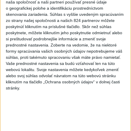
o čo najlepšie výsledky
naša spoločnosť a naši partneri používať presné údaje
o geografickej polohe a identifikáciu prostredníctvom
skenovania zariadenia. Súhlas s vyššie uvedeným spracúvaním
Viac
zo strany našej spoločnosti a našich 824 partnerov môžete
Najčítanejšie
poskytnúť kliknutím na príslušné tlačidlo. Skôr než súhlas
poskytnete, môžete kliknutím jeho poskytnutie odmietnuť alebo
6h
24h
7d
si preštudovať podrobnejšie informácie a zmeniť svoje
prednostné nastavenia.
Zoberte na vedomie, že na niektoré
DRÁMA V PARLAMENTE: Poslankyňa
1
formy spracúvania vašich osobných údajov nepotrebujeme váš
hádzala do premiéra vajíčka
súhlas, proti takémuto spracovaniu však máte právo namietať.
Vaše prednostné nastavenia sa budú vzťahovať len na túto
2
webovú lokalitu. Svoje nastavenia môžete kedykoľvek zmeniť
Festival Lovestream 2026 pokračuje, druhý deň zakončil
alebo svoj súhlas odvolať návratom na túto webovú stránku
Robbie Williams
kliknutím na tlačidlo „Ochrana osobných údajov“ v dolnej časti
3
stránky.
Skončili ďalšie desiatky menších pôšt, samosprávam sa
to nepáči
4
SMRŤ V HORÁCH: V Západných Tatrách zomrel 76-ročný
turista
5
VEĽKÁ PREDPOVEĎ POČASIA: Extrémne horúčavy