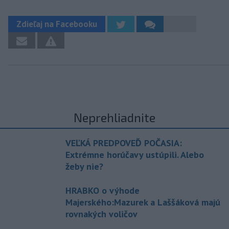
Zdieľaj na Facebooku
Neprehliadnite
VEĽKÁ PREDPOVEĎ POČASIA:
Extrémne horúčavy ustúpili. Alebo
žeby nie?
HRABKO o výhode
Majerského:Mazurek a Laššáková majú
rovnakých voličov