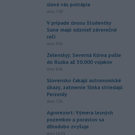
slová vás potrápia
dnes 7:00
V prípade únosu študentky
Sone majú odznieť záverečné
reči
dnes 9:36
Zelenskyj: Severná Kórea pošle
do Ruska až 50.000 vojakov
dnes 8:46
Slovensko čakajú astronomické
úkazy, zatmenie Slnka striedajú
Perzeidy
dnes 7:36
Agrorezort: Výmera lesných
pozemkov a porastov sa
dlhodobo zvyšuje
dnes 10:24