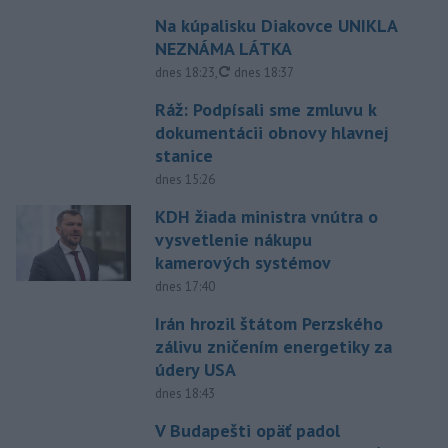
Na kúpalisku Diakovce UNIKLA
NEZNÁMA LÁTKA
aktualizované
dnes 18:23
,
dnes 18:37
Ráž: Podpísali sme zmluvu k
dokumentácii obnovy hlavnej
stanice
dnes 15:26
KDH žiada ministra vnútra o
vysvetlenie nákupu
kamerových systémov
dnes 17:40
Irán hrozil štátom Perzského
zálivu zničením energetiky za
údery USA
dnes 18:43
V Budapešti opäť padol