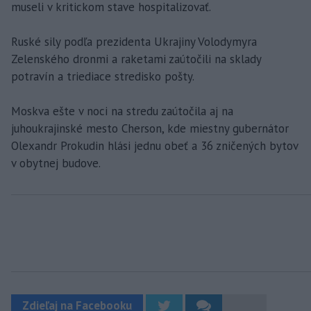
museli v kritickom stave hospitalizovať.
Ruské sily podľa prezidenta Ukrajiny Volodymyra
Zelenského dronmi a raketami zaútočili na sklady
potravín a triediace stredisko pošty.
Moskva ešte v noci na stredu zaútočila aj na
juhoukrajinské mesto Cherson, kde miestny gubernátor
Olexandr Prokudin hlási jednu obeť a 36 zničených bytov
v obytnej budove.
Zdieľaj na Facebooku