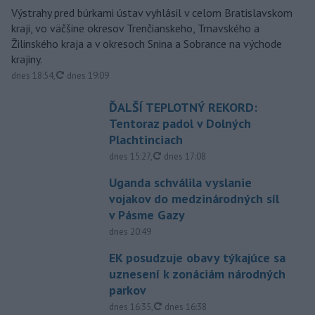
Výstrahy pred búrkami ústav vyhlásil v celom Bratislavskom
kraji, vo väčšine okresov Trenčianskeho, Trnavského a
Žilinského kraja a v okresoch Snina a Sobrance na východe
krajiny.
aktualizované
dnes 18:54
,
dnes 19:09
ĎALŠÍ TEPLOTNÝ REKORD:
Tentoraz padol v Dolných
Plachtinciach
aktualizované
dnes 15:27
,
dnes 17:08
Uganda schválila vyslanie
vojakov do medzinárodných síl
v Pásme Gazy
dnes 20:49
EK posudzuje obavy týkajúce sa
uznesení k zonáciám národných
parkov
aktualizované
dnes 16:35
,
dnes 16:38