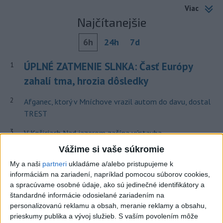
Viac
Najčítanejšie
6h
24h
7d
ÚPLNÉ ZATMENIE SLNKA: Časť Európy
1
zahalí tma, hrozia dôsledky
2
Afganec, ktorý v Mníchove vrazil autom do davu, dostal
TREST
3
V Košiciach Nad jazerom začína výstavba
chodníka,otvorili aj pumptrack
Vážime si vaše súkromie
4
Kruhová križovatka v Poprade v smere z Hozelca bude
My a naši
partneri
ukladáme a/alebo pristupujeme k
informáciám na zariadení, napríklad pomocou súborov cookies,
hotová budúci rok
a spracúvame osobné údaje, ako sú jedinečné identifikátory a
5
ĎALŠÍ TEPLOTNÝ REKORD: Tentoraz padol v Dolných
štandardné informácie odosielané zariadením na
personalizovanú reklamu a obsah, meranie reklamy a obsahu,
Plachtinciach
prieskumy publika a vývoj služieb.
S vaším povolením môže