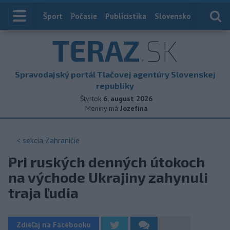
Index
Šport
Počasie
Publicistika
Slovensko
Zahranič
TERAZ
.SK
Spravodajský portál Tlačovej agentúry Slovenskej
republiky
Štvrtok
6. august 2026
Meniny má
Jozefína
< sekcia
Zahraničie
Pri ruských denných útokoch
na východe Ukrajiny zahynuli
traja ľudia
Zdieľaj na Facebooku