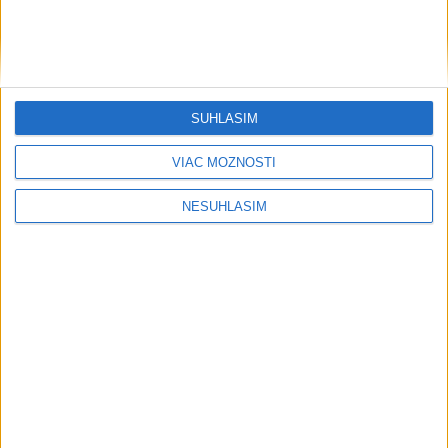
....
SÚHLASÍM
VIAC MOŽNOSTÍ
NESÚHLASÍM
....