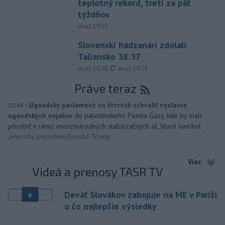
teplotný rekord, tretí za päť
týždňov
dnes 19:15
Slovenskí hádzanári zdolali
Taliansko 38:37
aktualizované
dnes 16:28
,
dnes 19:55
Práve teraz
-
Ugandský parlament vo štvrtok schválil vyslanie
20:49
ugandských vojakov
do palestínskeho Pásma Gazy, kde by mali
pôsobiť v rámci medzinárodných stabilizačných síl, ktoré navrhol
americký prezident Donald Trump.
Viac
Videá a prenosy TASR TV
Deväť Slovákov zabojuje na ME v Paríži
o čo najlepšie výsledky