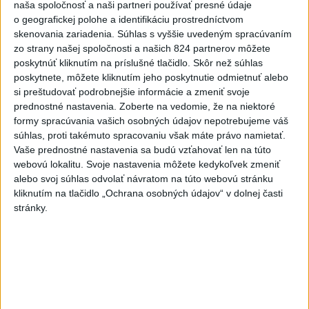
6
Orbánová telefonovala s Blanárom a Tarabom o pomoci
naša spoločnosť a naši partneri používať presné údaje
o geografickej polohe a identifikáciu prostredníctvom
na Dunaji
skenovania zariadenia. Súhlas s vyššie uvedeným spracúvaním
7
Mesto Martin vypovedalo zmluvy na tri rozpracované
zo strany našej spoločnosti a našich 824 partnerov môžete
poskytnúť kliknutím na príslušné tlačidlo. Skôr než súhlas
investičné akcie
poskytnete, môžete kliknutím jeho poskytnutie odmietnuť alebo
si preštudovať podrobnejšie informácie a zmeniť svoje
Najnovšie správy na Teraz.sk
prednostné nastavenia.
Zoberte na vedomie, že na niektoré
formy spracúvania vašich osobných údajov nepotrebujeme váš
Vyhlásenia
súhlas, proti takémuto spracovaniu však máte právo namietať.
Vaše prednostné nastavenia sa budú vzťahovať len na túto
Priame prenosy z Národnej rady SR
webovú lokalitu. Svoje nastavenia môžete kedykoľvek zmeniť
alebo svoj súhlas odvolať návratom na túto webovú stránku
kliknutím na tlačidlo „Ochrana osobných údajov“ v dolnej časti
stránky.
Politika na sociálnych sieťach
Zobraziť viac
Info
Najnovšie videá
Najsledovanejšie videá