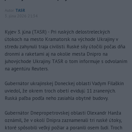
Autor
TASR
3. júna 2026 21:34
Kyjev 3. júna (TASR) - Pri ruských delostreleckých
útokoch na mesto Kramatorsk na východe Ukrajiny v
stredu zahynuli traja civilisti. Ruské sily útočili počas dňa
dronmi a raketami aj na okolie mesta Dnipro na
juhovýchode Ukrajiny. TASR o tom informuje s odvolaním
na agentúru Reuters.
Gubernátor ukrajinskej Doneckej oblasti Vadym Filaškin
uviedol, že okrem troch obetí evidujú 11 zranených.
Ruská paľba podľa neho zasiahla obytné budovy.
Gubernátor Dnepropetrovskej oblasti Olexandr Hanža
oznámil, že v okolí Dnipra zaznamenali tri ruské útoky,
ktoré spôsobili veľký požiar a poranili osem ľudí. Troch