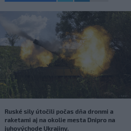
Ruské sily útočili počas dňa dronmi a
raketami aj na okolie mesta Dnipro na
juhovýchode Ukrajiny.