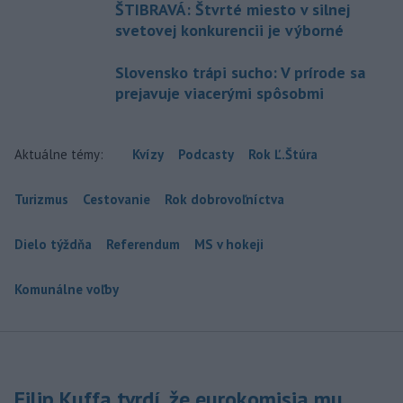
ŠTIBRAVÁ: Štvrté miesto v silnej
svetovej konkurencii je výborné
Slovensko trápi sucho: V prírode sa
prejavuje viacerými spôsobmi
Aktuálne témy:
Kvízy
Podcasty
Rok Ľ.Štúra
Turizmus
Cestovanie
Rok dobrovoľníctva
Dielo týždňa
Referendum
MS v hokeji
Komunálne voľby
Filip Kuffa tvrdí, že eurokomisia mu