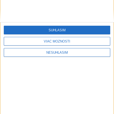
....
SÚHLASÍM
VIAC MOŽNOSTÍ
NESÚHLASÍM
....