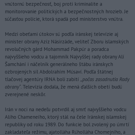
vnútornú bezpečnosť, boj proti kriminalite a
monitorovanie politických a bezpečnostných hrozieb. Je
súčasťou polície, ktorá spadá pod ministerstvo vnútra.
Medzi obeťami útokov sú podľa iránskej televízie aj
minister obrany Azíz Násirzáde, veliteľ Zboru islamských
revolučných gárd Mohammad Pakpúr a poradca
najvyššieho vodcu a tajomník Najvyššej rady obrany Alí
Šamchání i náčelník generálneho štábu iránskych
ozbrojených síl Abdolrahím Músaví. Podľa štátnej
tlačovej agentúry IRNA boli zabití
„počas zasadnutia Rady
obrany“
. Televízia dodala, že mená ďalších obetí budú
zverejnené neskôr.
Irán v noci na nedeľu potvrdil aj smrť najvyššieho vodcu
Alího Chameneího, ktorý stál na čele Iránskej islamskej
republiky od roku 1989. Do funkcie bol zvolený po úmrtí
zakladateľa režimu, ajatolláha Rúholláha Chomejního, a