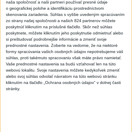
naša spoločnosť a naši partneri používať presné údaje
Viac
o geografickej polohe a identifikáciu prostredníctvom
Najčítanejšie
skenovania zariadenia. Súhlas s vyššie uvedeným spracúvaním
zo strany našej spoločnosti a našich 824 partnerov môžete
6h
24h
7d
poskytnúť kliknutím na príslušné tlačidlo. Skôr než súhlas
poskytnete, môžete kliknutím jeho poskytnutie odmietnuť alebo
si preštudovať podrobnejšie informácie a zmeniť svoje
Predstavitelia Mladého Hlasu podali
1
prednostné nastavenia.
Zoberte na vedomie, že na niektoré
trestné oznámenie na I. Korčoka
formy spracúvania vašich osobných údajov nepotrebujeme váš
súhlas, proti takémuto spracovaniu však máte právo namietať.
2
Český herec Vladimír Polívka odmietol zaujímavé
Vaše prednostné nastavenia sa budú vzťahovať len na túto
filmové projekty
webovú lokalitu. Svoje nastavenia môžete kedykoľvek zmeniť
alebo svoj súhlas odvolať návratom na túto webovú stránku
3
UZAVRETÁ CESTA: Medzi Spišskou Novou Vsou a
kliknutím na tlačidlo „Ochrana osobných údajov“ v dolnej časti
Levočou sa stala nehoda
stránky.
4
Mesto Martin vypovedalo zmluvy na tri rozpracované
investičné akcie
5
ZRÁŽKA VLAKU S AUTOM V LOZORNE: Rušňovodič jej
už nedokázal zabrániť