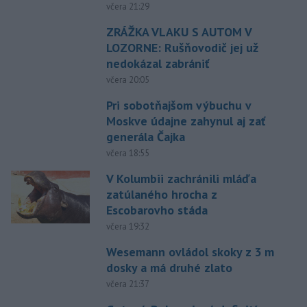
včera 21:29
ZRÁŽKA VLAKU S AUTOM V
LOZORNE: Rušňovodič jej už
nedokázal zabrániť
včera 20:05
Pri sobotňajšom výbuchu v
Moskve údajne zahynul aj zať
generála Čajka
včera 18:55
V Kolumbii zachránili mláďa
zatúlaného hrocha z
Escobarovho stáda
včera 19:32
Wesemann ovládol skoky z 3 m
dosky a má druhé zlato
včera 21:37