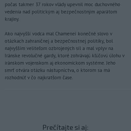
počas takmer 37 rokov vlády upevnil moc duchovného
vedenia nad politickým aj bezpečnostným aparátom
krajiny.
Ako najvyšší vodca mal Chameneí konečné slovo v
otázkach zahraničnej a bezpečnostnej politiky, bol
najvyšším veliteľom ozbrojených síl a mal vplyv na
Iránske revolučné gardy, ktoré zohrávajú kľúčovú úlohu v
iránskom vojenskom aj ekonomickom systéme. Jeho
smrť otvára otázku nástupníctva, o ktorom sa má
rozhodnúť v čo najkratšom čase.
Prečítajte si aj: