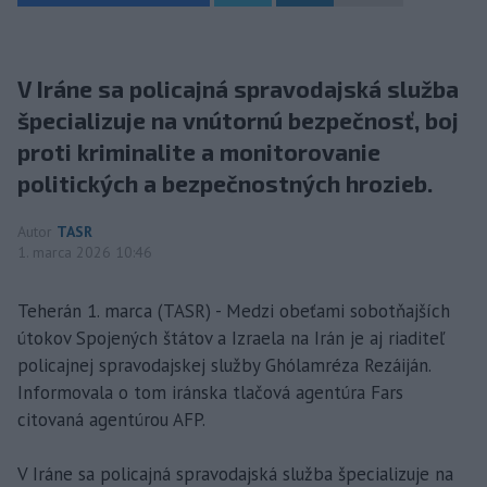
V Iráne sa policajná spravodajská služba
špecializuje na vnútornú bezpečnosť, boj
proti kriminalite a monitorovanie
politických a bezpečnostných hrozieb.
Autor
TASR
1. marca 2026 10:46
Teherán 1. marca (TASR) - Medzi obeťami sobotňajších
útokov Spojených štátov a Izraela na Irán je aj riaditeľ
policajnej spravodajskej služby Ghólamréza Rezáiján.
Informovala o tom iránska tlačová agentúra Fars
citovaná agentúrou AFP.
V Iráne sa policajná spravodajská služba špecializuje na