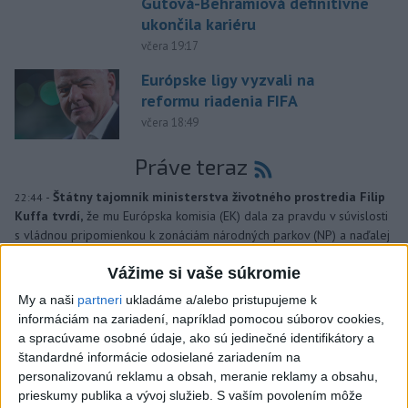
Gutová-Behramiová definitívne
ukončila kariéru
včera 19:17
Európske ligy vyzvali na
reformu riadenia FIFA
včera 18:49
Práve teraz
-
Štátny tajomník ministerstva životného prostredia Filip
22:44
Kuffa tvrdí,
že mu Európska komisia (EK) dala za pravdu v súvislosti
s vládnou pripomienkou k zonáciám národných parkov (NP) a naďalej
je tak ohrozených 450 miliónov eur z plánu obnovy.
Vážime si vaše súkromie
Viac
My a naši
partneri
ukladáme a/alebo pristupujeme k
Videá a prenosy TASR TV
informáciám na zariadení, napríklad pomocou súborov cookies,
a spracúvame osobné údaje, ako sú jedinečné identifikátory a
TK Ministra spravodlivosti SR B.
štandardné informácie odosielané zariadením na
personalizovanú reklamu a obsah, meranie reklamy a obsahu,
Suska
prieskumy publika a vývoj služieb.
S vaším povolením môže