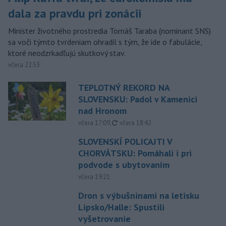
dala za pravdu pri zonácii
Minister životného prostredia Tomáš Taraba (nominant SNS)
sa voči týmto tvrdeniam ohradil s tým, že ide o fabulácie,
ktoré neodzrkadľujú skutkový stav.
včera 22:53
TEPLOTNÝ REKORD NA
SLOVENSKU: Padol v Kamenici
nad Hronom
aktualizované
včera 17:09
,
včera 18:42
SLOVENSKÍ POLICAJTI V
CHORVÁTSKU: Pomáhali i pri
podvode s ubytovaním
včera 19:21
Dron s výbušninami na letisku
Lipsko/Halle: Spustili
vyšetrovanie