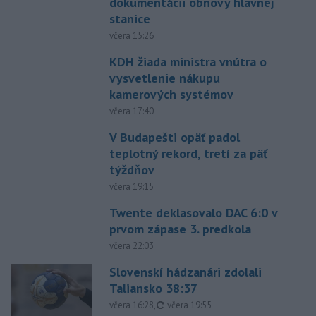
dokumentácii obnovy hlavnej
stanice
včera 15:26
KDH žiada ministra vnútra o
vysvetlenie nákupu
kamerových systémov
včera 17:40
V Budapešti opäť padol
teplotný rekord, tretí za päť
týždňov
včera 19:15
Twente deklasovalo DAC 6:0 v
prvom zápase 3. predkola
včera 22:03
Slovenskí hádzanári zdolali
Taliansko 38:37
aktualizované
včera 16:28
,
včera 19:55