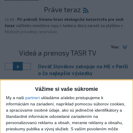
Práve teraz
-
Pri pobreží Ománu hrozí ekologická katastrofa pre únik
21:58
čoraz
väčšieho množstva ropy z tankera, ktorý narazil na plytčinu v
blízkosti prírodnej rezervácie.
Viac
Videá a prenosy TASR TV
Deväť Slovákov zabojuje na ME v Paríži
o čo najlepšie výsledky
Vážime si vaše súkromie
Viac
Najčítanejšie
My a naši
partneri
ukladáme a/alebo pristupujeme k
informáciám na zariadení, napríklad pomocou súborov cookies,
6h
24h
7d
a spracúvame osobné údaje, ako sú jedinečné identifikátory a
štandardné informácie odosielané zariadením na
ÚPLNÉ ZATMENIE SLNKA: Časť Európy
1
personalizovanú reklamu a obsah, meranie reklamy a obsahu,
prieskumy publika a vývoj služieb.
S vaším povolením môže
zahalí tma, hrozia dôsledky