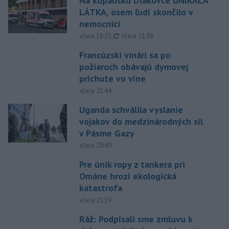
Na kúpalisku Diakovce UNIKALA
LÁTKA, osem ľudí skončilo v
nemocnici
aktualizované
včera 18:23
,
včera 21:38
Francúzski vinári sa po
požiaroch obávajú dymovej
príchute vo víne
včera 21:44
Uganda schválila vyslanie
vojakov do medzinárodných síl
v Pásme Gazy
včera 20:49
Pre únik ropy z tankera pri
Ománe hrozí ekologická
katastrofa
včera 21:59
Ráž: Podpísali sme zmluvu k