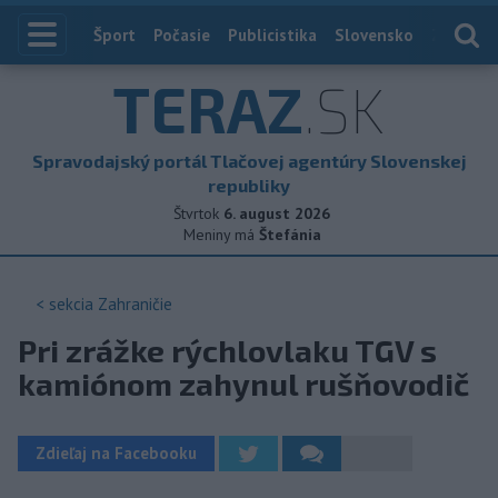
Index
Šport
Počasie
Publicistika
Slovensko
Zahranič
TERAZ
.SK
Spravodajský portál Tlačovej agentúry Slovenskej
republiky
Štvrtok
6. august 2026
Meniny má
Štefánia
< sekcia
Zahraničie
Pri zrážke rýchlovlaku TGV s
kamiónom zahynul rušňovodič
Zdieľaj na Facebooku