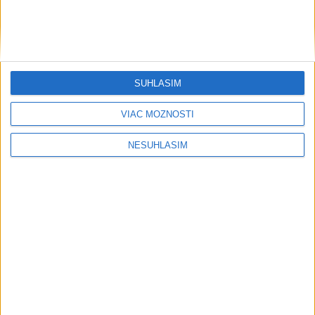
SÚHLASÍM
VIAC MOŽNOSTÍ
NESÚHLASÍM
....