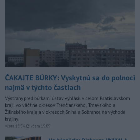
ČAKAJTE BÚRKY: Vyskytnú sa do polnoci
najmä v týchto častiach
Výstrahy pred búrkami ústav vyhlásil v celom Bratislavskom
kraji, vo väčšine okresov Trenčianskeho, Trnavského a
Žilinského kraja a v okresoch Snina a Sobrance na východe
krajiny.
aktualizované
včera 18:54
,
včera 19:09