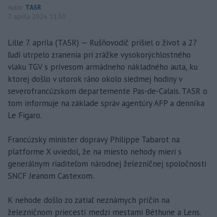
Autor
TASR
7. apríla 2026 11:30
Lille 7. apríla (TASR) — Rušňovodič prišiel o život a 27
ľudí utrpelo zranenia pri zrážke vysokorýchlostného
vlaku TGV s prívesom armádneho nákladného auta, ku
ktorej došlo v utorok ráno okolo siedmej hodiny v
severofrancúzskom departemente Pas-de-Calais. TASR o
tom informuje na základe správ agentúry AFP a denníka
Le Figaro.
Francúzsky minister dopravy Philippe Tabarot na
platforme X uviedol, že na miesto nehody mieri s
generálnym riaditeľom národnej železničnej spoločnosti
SNCF Jeanom Castexom.
K nehode došlo zo zatiaľ neznámych príčin na
železničnom priecestí medzi mestami Béthune a Lens.