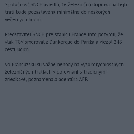
Spoločnosť SNCF uviedla, že železničná doprava na tejto
trati bude pozastavená minimálne do neskorých
večerných hodín.
Predstaviteľ SNCF pre stanicu France Info potvrdil, že
vlak TGV smeroval z Dunkerque do Paríža a viezol 243
cestujúcich.
Vo Francúzsku sú vážne nehody na vysokorýchlostných
železničných tratiach v porovnaní s tradičnými
zriedkavé, poznamenala agentúra AFP.