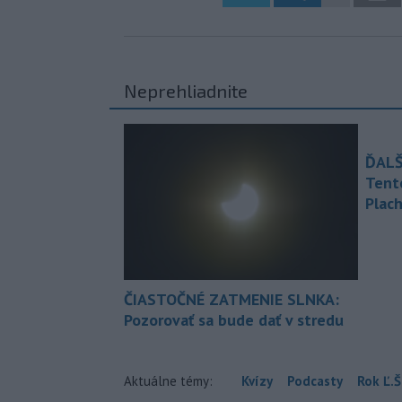
Neprehliadnite
ĎALŠ
Tent
Plach
ČIASTOČNÉ ZATMENIE SLNKA:
Pozorovať sa bude dať v stredu
Aktuálne témy:
Kvízy
Podcasty
Rok Ľ.Š