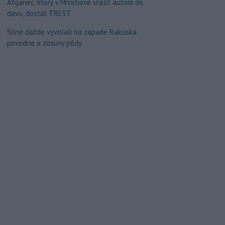
Afganec, ktorý v Mníchove vrazil autom do
davu, dostal TREST
Silné dažde vyvolali na západe Rakúska
povodne a zosuvy pôdy