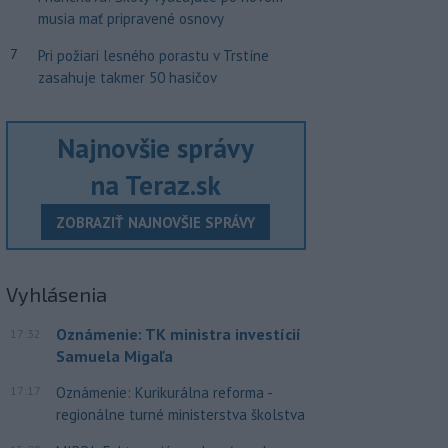
musia mať pripravené osnovy
7
Pri požiari lesného porastu v Trstíne
zasahuje takmer 50 hasičov
Najnovšie správy
na Teraz.sk
ZOBRAZIŤ NAJNOVŠIE SPRÁVY
Vyhlásenia
Oznámenie: TK ministra investícií
17:32
Samuela Migaľa
17:17
Oznámenie: Kurikurálna reforma -
regionálne turné ministerstva školstva