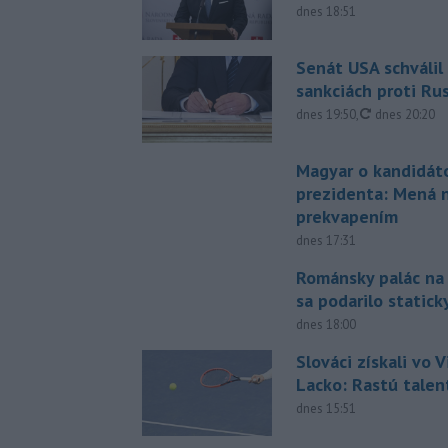
dnes 18:51
Senát USA schválil
sankciách proti Ru
aktualizovan
dnes 19:50
,
dnes 20:20
Magyar o kandidát
prezidenta: Mená 
prekvapením
dnes 17:31
Románsky palác na
sa podarilo statick
dnes 18:00
Slováci získali vo V
Lacko: Rastú talen
dnes 15:51