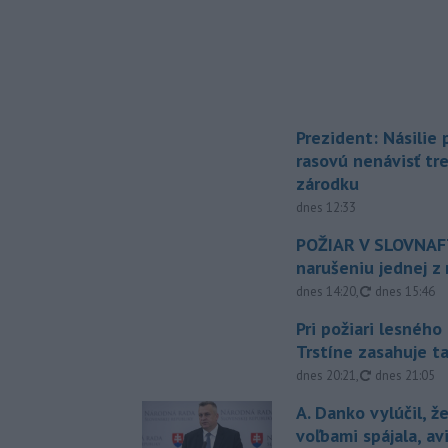
Prezident: Násilie
rasovú nenávisť tr
zárodku
dnes 12:33
POŽIAR V SLOVNAFT
narušeniu jednej z 
aktualizovan
dnes 14:20
,
dnes 15:46
Pri požiari lesného
Trstíne zasahuje t
aktualizovan
dnes 20:21
,
dnes 21:05
A. Danko vylúčil, ž
voľbami spájala, a