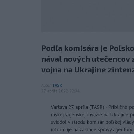
Podľa komisára je Poľsko
nával nových utečencov z
vojna na Ukrajine zintenz
Autor
TASR
27. apríla 2022 22:04
Varšava 27. apríla (TASR) - Približne p
ruskej vojenskej invázie na Ukrajine pr
uviedol v stredu komisár poľskej vlá
informuje na základe správy agentúry 