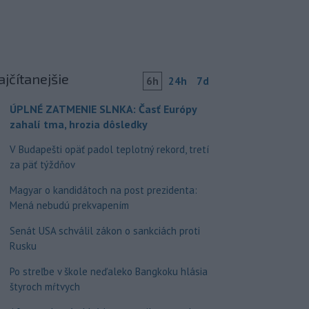
ajčítanejšie
6h
24h
7d
ÚPLNÉ ZATMENIE SLNKA: Časť Európy
zahalí tma, hrozia dôsledky
V Budapešti opäť padol teplotný rekord, tretí
za päť týždňov
Magyar o kandidátoch na post prezidenta:
Mená nebudú prekvapením
Senát USA schválil zákon o sankciách proti
Rusku
Po streľbe v škole neďaleko Bangkoku hlásia
štyroch mŕtvych