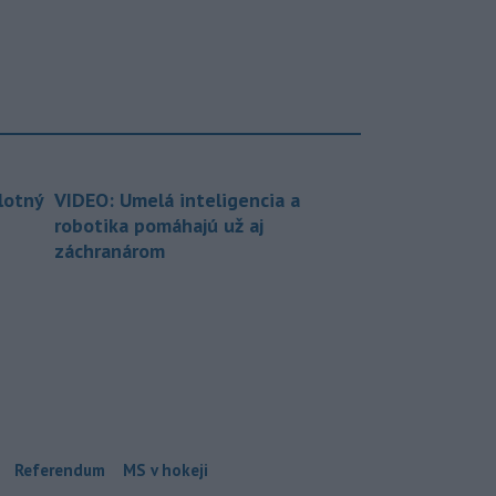
lotný
VIDEO: Umelá inteligencia a
robotika pomáhajú už aj
záchranárom
Referendum
MS v hokeji