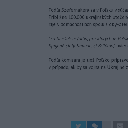
Podľa Szefernakera sa v Poľsku v súča
Približne 100.000 ukrajinských utečen
žije v domácnostiach spolu s obyvateľm
"Sú tu však aj ľudia, pre ktorých je Poľs
Spojené štáty, Kanada, či Británia,"
uvied
Podľa komisára je tiež Poľsko priprav
v prípade, ak by sa vojna na Ukrajine z