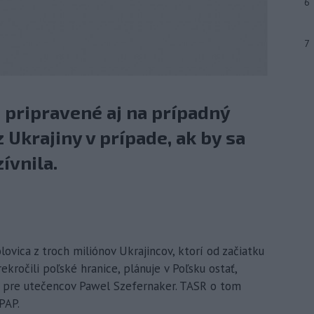
6
7
 pripravené aj na prípadný
 Ukrajiny v prípade, ak by sa
ívnila.
olovica z troch miliónov Ukrajincov, ktorí od začiatku
ekročili poľské hranice, plánuje v Poľsku ostať,
dy pre utečencov Pawel Szefernaker. TASR o tom
PAP.