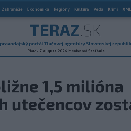
Zahraničie
Ekonomika
Regióny
Kultúra
Veda
Krimi
XML
TERAZ
.SK
pravodajský portál Tlačovej agentúry Slovenskej republi
Piatok
7. august 2026
Meniny má
Štefánia
ližne 1,5 milióna
h utečencov zost