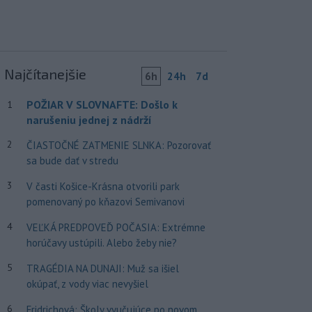
Najčítanejšie
6h
24h
7d
POŽIAR V SLOVNAFTE: Došlo k
1
narušeniu jednej z nádrží
2
ČIASTOČNÉ ZATMENIE SLNKA: Pozorovať
sa bude dať v stredu
3
V časti Košice-Krásna otvorili park
pomenovaný po kňazovi Semivanovi
4
VEĽKÁ PREDPOVEĎ POČASIA: Extrémne
horúčavy ustúpili. Alebo žeby nie?
5
TRAGÉDIA NA DUNAJI: Muž sa išiel
okúpať, z vody viac nevyšiel
6
Fridrichová: Školy vyučujúce po novom