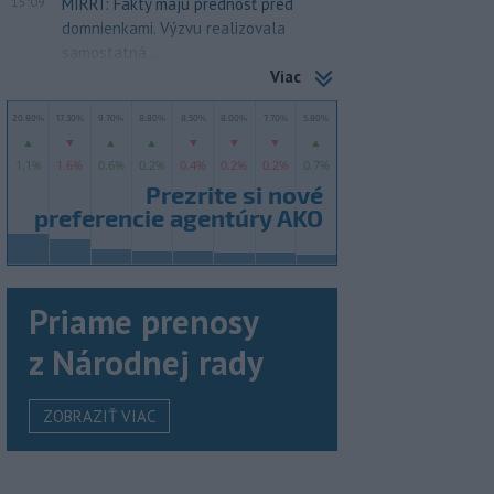
15:09
MIRRI: Fakty majú prednosť pred
domnienkami. Výzvu realizovala
samostatná...
Viac
Priame prenosy
z Národnej rady
ZOBRAZIŤ VIAC