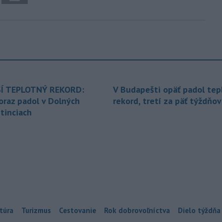
Í TEPLOTNÝ REKORD:
V Budapešti opäť padol tep
oraz padol v Dolných
rekord, tretí za päť týždňov
tinciach
túra
Turizmus
Cestovanie
Rok dobrovoľníctva
Dielo týždňa