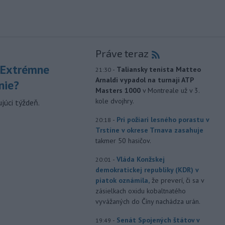
Práve teraz
 Extrémne
-
Taliansky tenista Matteo
21:30
Arnaldi vypadol na turnaji ATP
nie?
Masters 1000
v Montreale už v 3.
kole dvojhry.
júci týždeň.
-
Pri požiari lesného porastu v
20:18
Trstíne v okrese Trnava zasahuje
takmer 50 hasičov.
-
Vláda Konžskej
20:01
demokratickej republiky (KDR) v
piatok oznámila,
že preverí, či sa v
zásielkach oxidu kobaltnatého
vyvážaných do Číny nachádza urán.
-
Senát Spojených štátov v
19:49