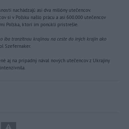
snosti nachádzajú asi dva milióny utečencov.
cov si v Poľsku našlo prácu a asi 600.000 utečencov
i Poľska, ktorí im ponúkli prístrešie.
ko iba tranzitnou krajinou na ceste do iných krajín ako
ol Szefernaker.
ené aj na prípadný nával nových utečencov z Ukrajiny
intenzívnila.