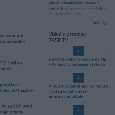
piatok schválil návrh zákona o
sankciách zameraný na príjmy Ruska z
energetického sektora.
Viac
-
Slovenská polícia prispela k
16:08
objasneniu prípadu prevádzačstva,
Videá a prenosy
ktorý sa podarilo ukončiť
 páchané pre
TASR TV
právoplatným odsúdením páchateľa v
eba odsúdiť v
Maďarsku.
-
Piatkový požiar v
15:21
Deväť Slovákov zabojuje na ME
bratislavskej rafinérii Slovnaft je
E: Došlo k
v Paríži o čo najlepšie výsledky
pod kontrolou.
Príčina jeho vzniku
nádrží
bude predmetom vyšetrovania. Pre
é
TASR to potvrdil hovorca rafinérie
Anton Molnár.
 porastu v
VIDEO: Pri pamätníku Hartmuta
akmer 50 hasičov
-
Ministerstvo kultúry (MK) SR
Tautza odhalili nové
15:17
upraví verziu opatrenia o
informačné tabule
é
podrobnostiach poskytovania dotácií v
e by sa SNS pred
pôsobnosti rezortu.
vizuje zmeny