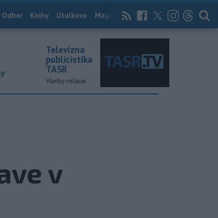
 Odber
Knihy
Útulkovo
Magazín
News Now
Archív
TASR
Televízna
publicistika
TASR
ky
Všetky relácie
ave v