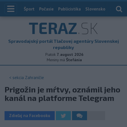
Index
Šport
Počasie
Publicistika
Slovensko
Zahranič
TERAZ
.SK
Spravodajský portál Tlačovej agentúry Slovenskej
republiky
Piatok
7. august 2026
Meniny má
Štefánia
< sekcia
Zahraničie
Prigožin je mŕtvy, oznámil jeho
kanál na platforme Telegram
Zdieľaj na Facebooku