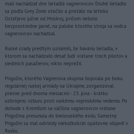
mali nachádzať dve lietadlá vagnerovcov. Druhé lietadlo
sa podľa Grey Zone otočilo a pristálo na letisku
Ostafjevo južne od Moskvy, pričom nebolo
bezprostredne jasné, na palube ktorého stroja sa vodca
vagnerovcov nachádzal.
Ruské úrady predtým oznámili, že haváriu lietadla, v
ktorom sa nachádzalo desať ľudí vrátane troch pilotov a
siedmich pasažierov, nikto neprežil.
Prigožin, ktorého Vagnerova skupina bojovala po boku
regulárnej ruskej armády na Ukrajine, zorganizoval
presne pred dvoma mesiacmi - 23. júna - krátku
ozbrojenú vzburu proti ruskému vojenskému vedeniu. Po
dohode s Kremľom sa väčšina vagnerovcov vrátane
Prigožina presunula do bieloruského exilu. Samotný
Prigožin sa mal odvtedy niekoľkokrát opätovne objaviť v
Rusku.