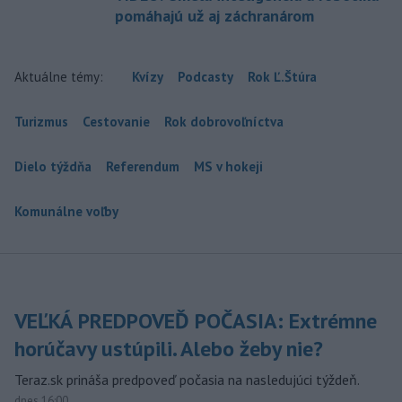
pomáhajú už aj záchranárom
Aktuálne témy:
Kvízy
Podcasty
Rok Ľ.Štúra
Turizmus
Cestovanie
Rok dobrovoľníctva
Dielo týždňa
Referendum
MS v hokeji
Komunálne voľby
VEĽKÁ PREDPOVEĎ POČASIA: Extrémne
horúčavy ustúpili. Alebo žeby nie?
Teraz.sk prináša predpoveď počasia na nasledujúci týždeň.
dnes 16:00