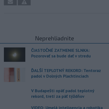
Neprehliadnite
ČIASTOČNÉ ZATMENIE SLNKA:
Pozorovať sa bude dať v stredu
ĎALŠÍ TEPLOTNÝ REKORD: Tentoraz
padol v Dolných Plachtinciach
V Budapešti opäť padol teplotný
rekord, tretí za päť týždňov
VIDEO: Umelá inteligencia a robotika