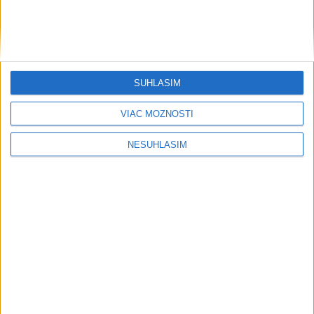
....
SÚHLASÍM
VIAC MOŽNOSTÍ
NESÚHLASÍM
....