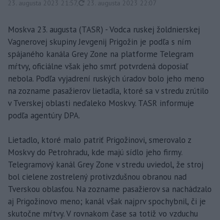
aktualizované
23. augusta 2023 21:57
,
23. augusta 2023 22:07
Moskva 23. augusta (TASR) - Vodca ruskej žoldnierskej
Vagnerovej skupiny Jevgenij Prigožin je podľa s ním
spájaného kanála Grey Zone na platforme Telegram
mŕtvy, oficiálne však jeho smrť potvrdená doposiaľ
nebola. Podľa vyjadrení ruských úradov bolo jeho meno
na zozname pasažierov lietadla, ktoré sa v stredu zrútilo
v Tverskej oblasti neďaleko Moskvy. TASR informuje
podľa agentúry DPA.
Lietadlo, ktoré malo patriť Prigožinovi, smerovalo z
Moskvy do Petrohradu, kde majú sídlo jeho firmy.
Telegramový kanál Grey Zone v stredu uviedol, že stroj
bol cielene zostrelený protivzdušnou obranou nad
Tverskou oblasťou. Na zozname pasažierov sa nachádzalo
aj Prigožinovo meno; kanál však najprv spochybnil, či je
skutočne mŕtvy. V rovnakom čase sa totiž vo vzduchu