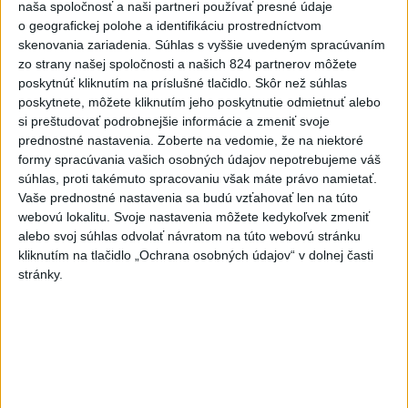
Senát USA schválil zákon o
naša spoločnosť a naši partneri používať presné údaje
sankciách proti Rusku
o geografickej polohe a identifikáciu prostredníctvom
aktualizované
dnes 19:50
,
dnes 20:20
skenovania zariadenia. Súhlas s vyššie uvedeným spracúvaním
zo strany našej spoločnosti a našich 824 partnerov môžete
Magyar o kandidátoch na post
poskytnúť kliknutím na príslušné tlačidlo. Skôr než súhlas
prezidenta: Mená nebudú
poskytnete, môžete kliknutím jeho poskytnutie odmietnuť alebo
prekvapením
si preštudovať podrobnejšie informácie a zmeniť svoje
dnes 17:31
prednostné nastavenia.
Zoberte na vedomie, že na niektoré
formy spracúvania vašich osobných údajov nepotrebujeme váš
Románsky palác na Spišskom
súhlas, proti takémuto spracovaniu však máte právo namietať.
hrade sa podarilo staticky
Vaše prednostné nastavenia sa budú vzťahovať len na túto
zabezpečiť
webovú lokalitu. Svoje nastavenia môžete kedykoľvek zmeniť
alebo svoj súhlas odvolať návratom na túto webovú stránku
dnes 18:00
kliknutím na tlačidlo „Ochrana osobných údajov“ v dolnej časti
Slováci získali vo Vichy bronz,
stránky.
Lacko: Rastú talentovaní hráči
dnes 15:51
Slovenky remizovali v druhom
prípravnom dueli so Slovinkami
2:2