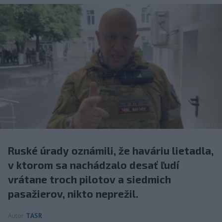
Ruské úrady oznámili, že haváriu lietadla,
v ktorom sa nachádzalo desať ľudí
vrátane troch pilotov a siedmich
pasažierov, nikto neprežil.
Autor
TASR