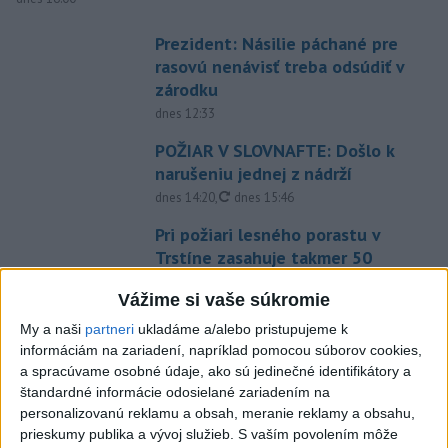
Prezident: Násilie páchané pre
rasovú nenávisť treba odsúdiť v
zárodku
dnes 12:33
POŽIAR V SLOVNAFTE: Došlo k
narušeniu jednej z nádrží
aktualizované
dnes 14:20
,
dnes 15:46
Pri požiari lesného porastu v
Trstíne zasahuje takmer 50
hasičov
Vážime si vaše súkromie
aktualizované
dnes 20:21
,
dnes 21:05
My a naši
partneri
ukladáme a/alebo pristupujeme k
A. Danko vylúčil, že by sa SNS
informáciám na zariadení, napríklad pomocou súborov cookies,
pred voľbami spájala, avizuje
a spracúvame osobné údaje, ako sú jedinečné identifikátory a
zmeny
štandardné informácie odosielané zariadením na
dnes 18:51
personalizovanú reklamu a obsah, meranie reklamy a obsahu,
prieskumy publika a vývoj služieb.
S vaším povolením môže