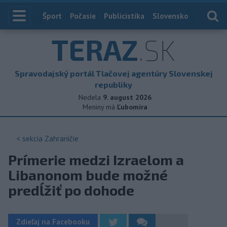
Index
Šport
Počasie
Publicistika
Slovensko
Zahranič
TERAZ
.SK
Spravodajský portál Tlačovej agentúry Slovenskej
republiky
Nedela
9. august 2026
Meniny má
Ľubomíra
< sekcia
Zahraničie
Prímerie medzi Izraelom a
Libanonom bude možné
predĺžiť po dohode
Zdieľaj na Facebooku