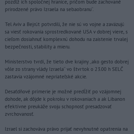
pozdĺž ich spoločnej hranice, pričom bude zachované
prirodzené právo Izraela na sebaobranu“.
Tel Aviv a Bejrút potvrdili, že nie sú vo vojne a zaväzujú
sa viesť rokovania sprostredkované USA v dobrej viere, s
cieľom dosiahnuť komplexnú dohodu na zaistenie trvalej
bezpečnosti, stability a mieru.
Ministerstvo tvrdí, že tieto dve krajiny „ako gesto dobrej
vôle zo strany vlády Izraela“ vo štvrtok o 23.00 h SELČ
zastavia vzájomné nepriateľské akcie.
Desaťdňové prímerie je možné predĺžiť po vzájomnej
dohode, ak dôjde k pokroku v rokovaniach a ak Libanon
efektívne preukáže svoju schopnosť presadzovať
zvrchovanosť.
Izrael si zachováva právo prijať nevyhnutné opatrenia na