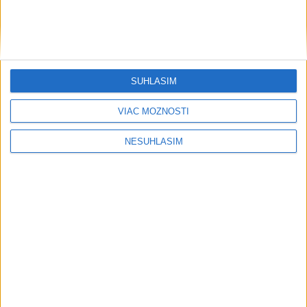
....
SÚHLASÍM
VIAC MOŽNOSTÍ
....
NESÚHLASÍM