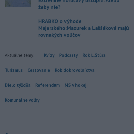
Extrémne horúčavy ustúpili. Alebo
žeby nie?
HRABKO o výhode
Majerského:Mazurek a Laššáková majú
rovnakých voličov
Aktuálne témy:
Kvízy
Podcasty
Rok Ľ.Štúra
Turizmus
Cestovanie
Rok dobrovoľníctva
Dielo týždňa
Referendum
MS v hokeji
Komunálne voľby