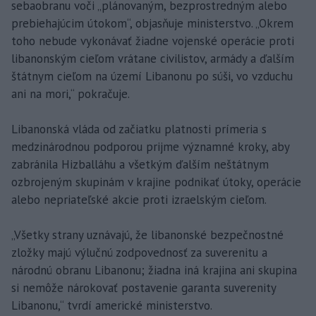
sebaobranu voči „plánovaným, bezprostredným alebo
prebiehajúcim útokom“, objasňuje ministerstvo. „Okrem
toho nebude vykonávať žiadne vojenské operácie proti
libanonským cieľom vrátane civilistov, armády a ďalším
štátnym cieľom na území Libanonu po súši, vo vzduchu
ani na mori,“ pokračuje.
Libanonská vláda od začiatku platnosti prímeria s
medzinárodnou podporou prijme významné kroky, aby
zabránila Hizballáhu a všetkým ďalším neštátnym
ozbrojeným skupinám v krajine podnikať útoky, operácie
alebo nepriateľské akcie proti izraelským cieľom.
„Všetky strany uznávajú, že libanonské bezpečnostné
zložky majú výlučnú zodpovednosť za suverenitu a
národnú obranu Libanonu; žiadna iná krajina ani skupina
si nemôže nárokovať postavenie garanta suverenity
Libanonu,“ tvrdí americké ministerstvo.