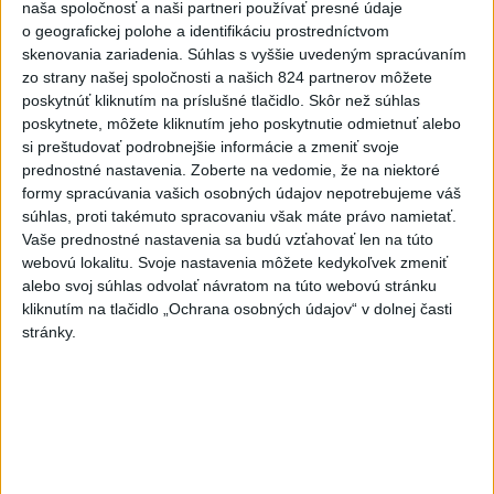
naša spoločnosť a naši partneri používať presné údaje
Agrorezort: Výmera lesných
o geografickej polohe a identifikáciu prostredníctvom
pozemkov a porastov sa
skenovania zariadenia. Súhlas s vyššie uvedeným spracúvaním
dlhodobo zvyšuje
zo strany našej spoločnosti a našich 824 partnerov môžete
dnes 10:24
poskytnúť kliknutím na príslušné tlačidlo. Skôr než súhlas
poskytnete, môžete kliknutím jeho poskytnutie odmietnuť alebo
Slováci prehrali duel o bronz,
si preštudovať podrobnejšie informácie a zmeniť svoje
Štolc: Hodnotí sa to ťažko
prednostné nastavenia.
Zoberte na vedomie, že na niektoré
dnes 10:18
formy spracúvania vašich osobných údajov nepotrebujeme váš
súhlas, proti takémuto spracovaniu však máte právo namietať.
Práve teraz
Vaše prednostné nastavenia sa budú vzťahovať len na túto
webovú lokalitu. Svoje nastavenia môžete kedykoľvek zmeniť
-
Humanitárny sklad Svetovej zdravotníckej organizácie
13:24
alebo svoj súhlas odvolať návratom na túto webovú stránku
(WHO) v Dnipre
bol v piatok terčom útoku, uviedol v nedeľu
kliknutím na tlačidlo „Ochrana osobných údajov“ v dolnej časti
generálny riaditeľ WHO Tedros Adhanom Ghebreyesus. Sklad je
stránky.
podľa jeho slov zničený.
Viac
Videá a prenosy TASR TV
Deväť Slovákov zabojuje na ME v Paríži