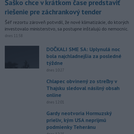
Šaško chce v krátkom čase predstaviť
riešenie pre záchrankový tender
Šéf rezortu zároveň potvrdil, že nové klimatizácie, do ktorých
investovalo ministerstvo, sa postupne inštalujú do nemocníc.
dnes 11:58
DOČKALI SME SA: Uplynulá noc
bola najchladnejšia za posledné
týždne
dnes 10:27
Chlapec obvinený zo streľby v
Thajsku sledoval násilný obsah
online
dnes 12:01
Gardy neotvoria Hormuzský
prieliv, kým USA neprijmú
podmienky Teheránu