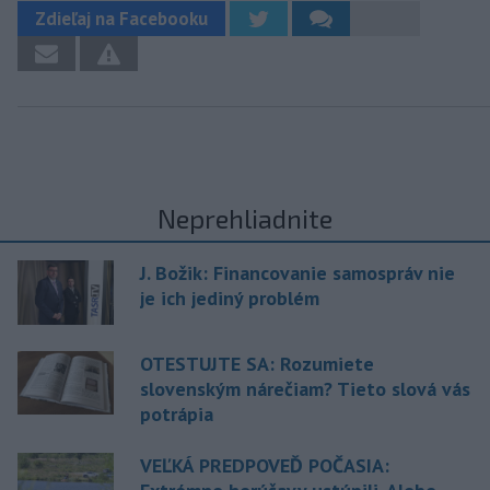
Zdieľaj na Facebooku
Neprehliadnite
J. Božik: Financovanie samospráv nie
je ich jediný problém
OTESTUJTE SA: Rozumiete
slovenským nárečiam? Tieto slová vás
potrápia
VEĽKÁ PREDPOVEĎ POČASIA: