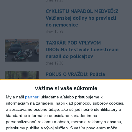
dnes 12:25
CYKLISTU NAPADOL MEDVEĎ:Z
Valčianskej doliny ho previezli
do nemocnice
dnes 12:59
TAXIKÁR POD VPLYVOM
DROG:Na festivale Lovestream
narazil do policajtov
dnes 12:30
POKUS O VRAŽDU: Polícia
obvinila mladíkov, ktorí
zaútočili na taxikára
Vážime si vaše súkromie
dnes 11:40
My a naši
partneri
ukladáme a/alebo pristupujeme k
informáciám na zariadení, napríklad pomocou súborov cookies,
NEBEZPEČNÁ POTÝČKA: Po
a spracúvame osobné údaje, ako sú jedinečné identifikátory a
bodnutí neznámym predmetom
štandardné informácie odosielané zariadením na
skončil v nemocnici
personalizovanú reklamu a obsah, meranie reklamy a obsahu,
dnes 12:10
prieskumy publika a vývoj služieb.
S vaším povolením môže