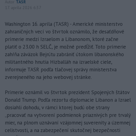
Autor
TASR
17. apríla 2026 6:37
Washington 16. apríla (TASR) - Americké ministerstvo
zahraničných vecí vo štvrtok oznámilo, že desaťdňové
prímerie medzi Izraelom a Libanonom, ktoré začne
platiť o 23.00 h SELČ, je možné predĺžiť. Toto prímerie
zahŕňa záväzok Bejrútu zabrániť útokom libanonského
militantného hnutia Hizballáh na izraelské ciele,
informuje TASR podľa tlačovej správy ministerstva
zverejneného na jeho webovej stránke.
Prímerie oznámil vo štvrtok prezident Spojených štátov
Donald Trump. Podľa rezortu diplomacie Libanon a Izrael
dosiahli dohodu, v rámci ktorej budú obe strany
„pracovať na vytvorení podmienok priaznivých pre trvalý
mier, na plnom uznávaní vzájomnej suverenity a územnej
celistvosti, a na zabezpečení skutočnej bezpečnosti