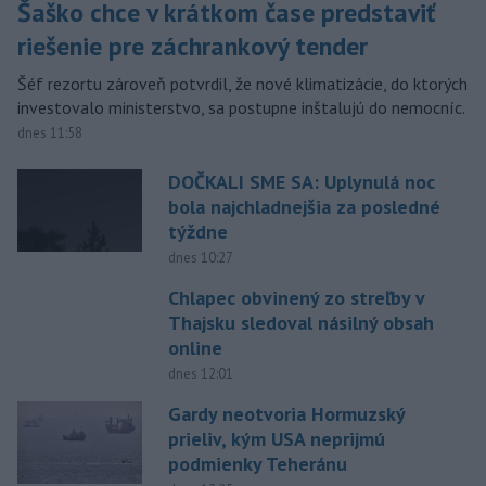
Šaško chce v krátkom čase predstaviť
riešenie pre záchrankový tender
Šéf rezortu zároveň potvrdil, že nové klimatizácie, do ktorých
investovalo ministerstvo, sa postupne inštalujú do nemocníc.
dnes 11:58
DOČKALI SME SA: Uplynulá noc
bola najchladnejšia za posledné
týždne
dnes 10:27
Chlapec obvinený zo streľby v
Thajsku sledoval násilný obsah
online
dnes 12:01
Gardy neotvoria Hormuzský
prieliv, kým USA neprijmú
podmienky Teheránu