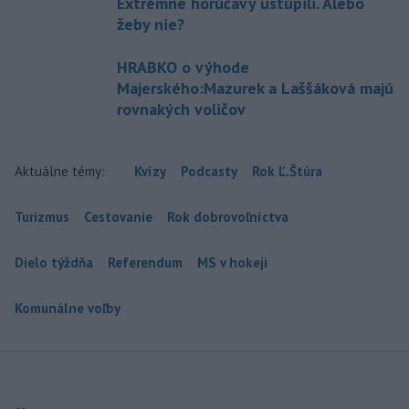
Extrémne horúčavy ustúpili. Alebo
žeby nie?
HRABKO o výhode
Majerského:Mazurek a Laššáková majú
rovnakých voličov
Aktuálne témy:
Kvízy
Podcasty
Rok Ľ.Štúra
Turizmus
Cestovanie
Rok dobrovoľníctva
Dielo týždňa
Referendum
MS v hokeji
Komunálne voľby