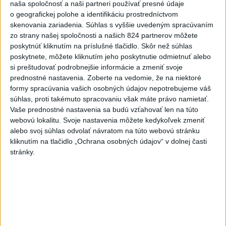
naša spoločnosť a naši partneri používať presné údaje
Agrorezort: Výmera lesných
o geografickej polohe a identifikáciu prostredníctvom
pozemkov a porastov sa
skenovania zariadenia. Súhlas s vyššie uvedeným spracúvaním
dlhodobo zvyšuje
zo strany našej spoločnosti a našich 824 partnerov môžete
dnes 10:24
poskytnúť kliknutím na príslušné tlačidlo. Skôr než súhlas
poskytnete, môžete kliknutím jeho poskytnutie odmietnuť alebo
Slováci prehrali duel o bronz,
si preštudovať podrobnejšie informácie a zmeniť svoje
Štolc: Hodnotí sa to ťažko
prednostné nastavenia.
Zoberte na vedomie, že na niektoré
dnes 10:18
formy spracúvania vašich osobných údajov nepotrebujeme váš
súhlas, proti takémuto spracovaniu však máte právo namietať.
Práve teraz
Vaše prednostné nastavenia sa budú vzťahovať len na túto
webovú lokalitu. Svoje nastavenia môžete kedykoľvek zmeniť
-
Vo Valčianskej doline pri Martine napadol v sobotu (8. 8.)
12:57
alebo svoj súhlas odvolať návratom na túto webovú stránku
podvečer
medveď muža na bicykli. Strhol ho na zem a spôsobil mu
kliknutím na tlačidlo „Ochrana osobných údajov“ v dolnej časti
viaceré zranenia. Muž skončil v martinskej nemocnici.
stránky.
Viac
Videá a prenosy TASR TV
Deväť Slovákov zabojuje na ME v Paríži
o čo najlepšie výsledky