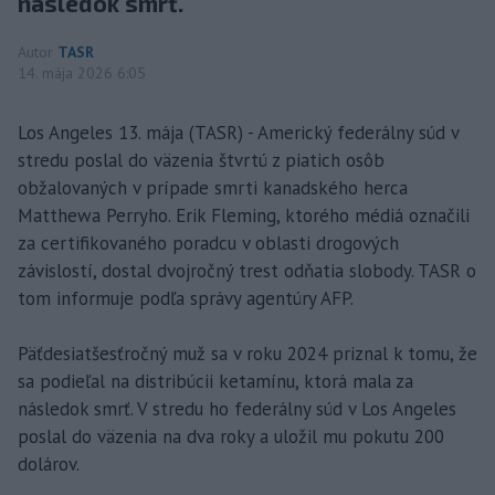
následok smrť.
Autor
TASR
14. mája 2026 6:05
Los Angeles 13. mája (TASR) - Americký federálny súd v
stredu poslal do väzenia štvrtú z piatich osôb
obžalovaných v prípade smrti kanadského herca
Matthewa Perryho. Erik Fleming, ktorého médiá označili
za certifikovaného poradcu v oblasti drogových
závislostí, dostal dvojročný trest odňatia slobody. TASR o
tom informuje podľa správy agentúry AFP.
Päťdesiatšesťročný muž sa v roku 2024 priznal k tomu, že
sa podieľal na distribúcii ketamínu, ktorá mala za
následok smrť. V stredu ho federálny súd v Los Angeles
poslal do väzenia na dva roky a uložil mu pokutu 200
dolárov.