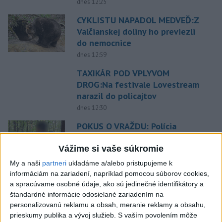
dnes 12:25
CYKLISTU NAPADOL MEDVEĎ:Z
Valčianskej doliny ho previezli
do nemocnice
dnes 12:59
TAXIKÁR POD VPLYVOM
DROG:Na festivale Lovestream
narazil do policajtov
dnes 12:30
POKUS O VRAŽDU: Polícia
obvinila mladíkov, ktorí
zaútočili na taxikára
Vážime si vaše súkromie
dnes 11:40
My a naši
partneri
ukladáme a/alebo pristupujeme k
informáciám na zariadení, napríklad pomocou súborov cookies,
NEBEZPEČNÁ POTÝČKA: Po
a spracúvame osobné údaje, ako sú jedinečné identifikátory a
bodnutí neznámym predmetom
štandardné informácie odosielané zariadením na
skončil v nemocnici
personalizovanú reklamu a obsah, meranie reklamy a obsahu,
dnes 12:10
prieskumy publika a vývoj služieb.
S vaším povolením môže