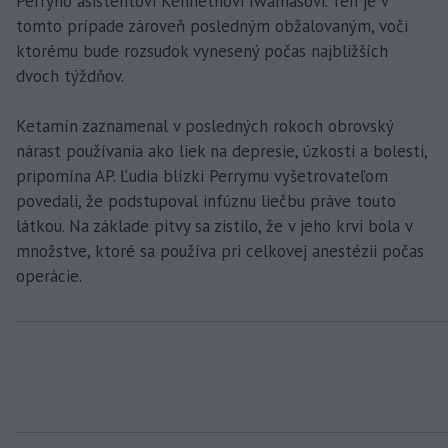
Perryho asistentovi Kennethovi Iwamasovi. Ten je v
tomto prípade zároveň posledným obžalovaným, voči
ktorému bude rozsudok vynesený počas najbližších
dvoch týždňov.
Ketamín zaznamenal v posledných rokoch obrovský
nárast používania ako liek na depresie, úzkosti a bolesti,
pripomína AP. Ľudia blízki Perrymu vyšetrovateľom
povedali, že podstupoval infúznu liečbu práve touto
látkou. Na základe pitvy sa zistilo, že v jeho krvi bola v
množstve, ktoré sa používa pri celkovej anestézii počas
operácie.