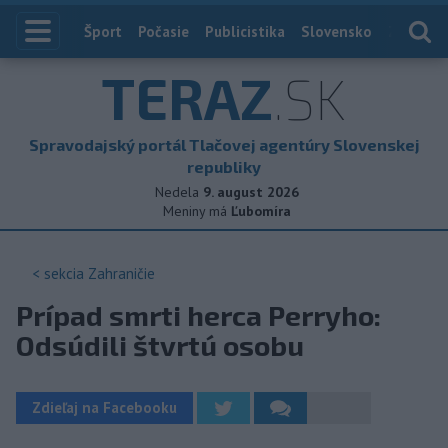
Index
Šport
Počasie
Publicistika
Slovensko
Zahranič
TERAZ
.SK
Spravodajský portál Tlačovej agentúry Slovenskej
republiky
Nedela
9. august 2026
Meniny má
Ľubomíra
< sekcia
Zahraničie
Prípad smrti herca Perryho:
Odsúdili štvrtú osobu
Zdieľaj na Facebooku