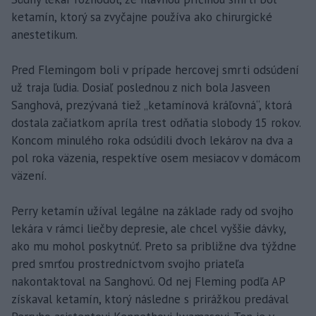
ketamín, ktorý sa zvyčajne používa ako chirurgické
anestetikum.
Pred Flemingom boli v prípade hercovej smrti odsúdení
už traja ľudia. Dosiaľ poslednou z nich bola Jasveen
Sanghová, prezývaná tiež „ketamínová kráľovná“, ktorá
dostala začiatkom apríla trest odňatia slobody 15 rokov.
Koncom minulého roka odsúdili dvoch lekárov na dva a
pol roka väzenia, respektíve osem mesiacov v domácom
väzení.
Perry ketamín užíval legálne na základe rady od svojho
lekára v rámci liečby depresie, ale chcel vyššie dávky,
ako mu mohol poskytnúť. Preto sa približne dva týždne
pred smrťou prostredníctvom svojho priateľa
nakontaktoval na Sanghovú. Od nej Fleming podľa AP
získaval ketamín, ktorý následne s prirážkou predával