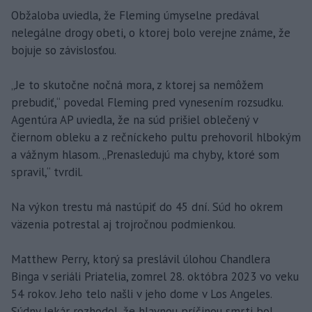
Obžaloba uviedla, že Fleming úmyselne predával
nelegálne drogy obeti, o ktorej bolo verejne známe, že
bojuje so závislosťou.
„Je to skutočne nočná mora, z ktorej sa nemôžem
prebudiť,“ povedal Fleming pred vynesením rozsudku.
Agentúra AP uviedla, že na súd prišiel oblečený v
čiernom obleku a z rečníckeho pultu prehovoril hlbokým
a vážnym hlasom. „Prenasledujú ma chyby, ktoré som
spravil,“ tvrdil.
Na výkon trestu má nastúpiť do 45 dní. Súd ho okrem
väzenia potrestal aj trojročnou podmienkou.
Matthew Perry, ktorý sa preslávil úlohou Chandlera
Binga v seriáli Priatelia, zomrel 28. októbra 2023 vo veku
54 rokov. Jeho telo našli v jeho dome v Los Angeles.
Súdny lekár rozhodol, že hlavnou príčinou smrti bol