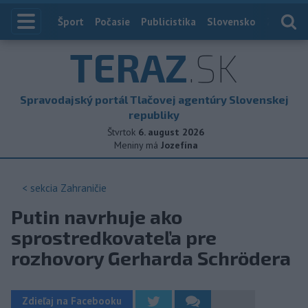
Index
Šport
Počasie
Publicistika
Slovensko
Zahranič
TERAZ
.SK
Spravodajský portál Tlačovej agentúry Slovenskej
republiky
Štvrtok
6. august 2026
Meniny má
Jozefína
< sekcia
Zahraničie
Putin navrhuje ako
sprostredkovateľa pre
rozhovory Gerharda Schrödera
Zdieľaj na Facebooku