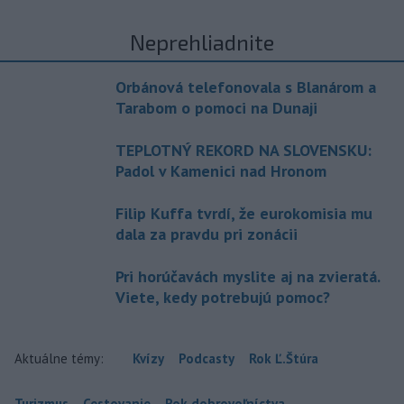
Neprehliadnite
Orbánová telefonovala s Blanárom a
Tarabom o pomoci na Dunaji
TEPLOTNÝ REKORD NA SLOVENSKU:
Padol v Kamenici nad Hronom
Filip Kuffa tvrdí, že eurokomisia mu
dala za pravdu pri zonácii
Pri horúčavách myslite aj na zvieratá.
Viete, kedy potrebujú pomoc?
Aktuálne témy:
Kvízy
Podcasty
Rok Ľ.Štúra
Turizmus
Cestovanie
Rok dobrovoľníctva