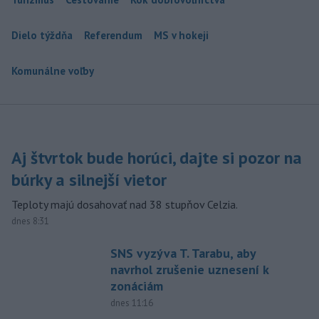
Dielo týždňa
Referendum
MS v hokeji
Komunálne voľby
Aj štvrtok bude horúci, dajte si pozor na
búrky a silnejší vietor
Teploty majú dosahovať nad 38 stupňov Celzia.
dnes 8:31
SNS vyzýva T. Tarabu, aby
navrhol zrušenie uznesení k
zonáciám
dnes 11:16