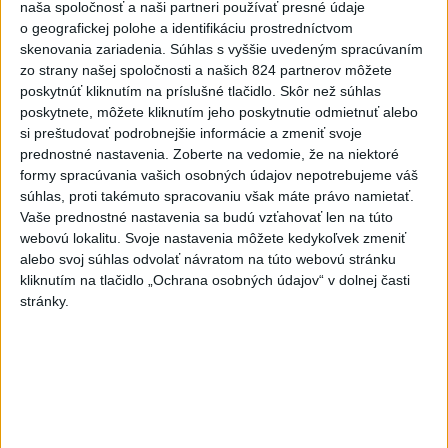
naša spoločnosť a naši partneri používať presné údaje
juhokórejská armáda.
o geografickej polohe a identifikáciu prostredníctvom
skenovania zariadenia. Súhlas s vyššie uvedeným spracúvaním
Viac
zo strany našej spoločnosti a našich 824 partnerov môžete
Videá a prenosy TASR TV
poskytnúť kliknutím na príslušné tlačidlo. Skôr než súhlas
poskytnete, môžete kliknutím jeho poskytnutie odmietnuť alebo
TK Ministra pôdohospodárstva SR R.
si preštudovať podrobnejšie informácie a zmeniť svoje
Takača
prednostné nastavenia.
Zoberte na vedomie, že na niektoré
formy spracúvania vašich osobných údajov nepotrebujeme váš
súhlas, proti takémuto spracovaniu však máte právo namietať.
Viac
Vaše prednostné nastavenia sa budú vzťahovať len na túto
Najčítanejšie
webovú lokalitu. Svoje nastavenia môžete kedykoľvek zmeniť
alebo svoj súhlas odvolať návratom na túto webovú stránku
6h
24h
7d
kliknutím na tlačidlo „Ochrana osobných údajov“ v dolnej časti
stránky.
Český herec Vladimír Polívka odmietol
1
zaujímavé filmové projekty
2
Mesto Martin vypovedalo zmluvy na tri rozpracované
investičné akcie