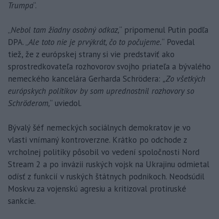
Trumpa
“.
„
Nebol tam žiadny osobný odkaz,
“ pripomenul Putin podľa
DPA. „
Ale toto nie je prvýkrát, čo to počujeme.
“ Povedal
tiež, že z európskej strany si vie predstaviť ako
sprostredkovateľa rozhovorov svojho priateľa a bývalého
nemeckého kancelára Gerharda Schrödera:
„Zo všetkých
európskych politikov by som uprednostnil rozhovory so
Schröderom,
“ uviedol.
Bývalý šéf nemeckých sociálnych demokratov je vo
vlasti vnímaný kontroverzne. Krátko po odchode z
vrcholnej politiky pôsobil vo vedení spoločnosti Nord
Stream 2 a po invázii ruských vojsk na Ukrajinu odmietal
odísť z funkcií v ruských štátnych podnikoch. Neodsúdil
Moskvu za vojenskú agresiu a kritizoval protiruské
sankcie.