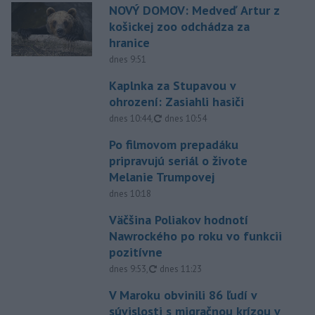
NOVÝ DOMOV: Medveď Artur z
košickej zoo odchádza za
hranice
dnes 9:51
Kaplnka za Stupavou v
ohrození: Zasiahli hasiči
aktualizované
dnes 10:44
,
dnes 10:54
Po filmovom prepadáku
pripravujú seriál o živote
Melanie Trumpovej
dnes 10:18
Väčšina Poliakov hodnotí
Nawrockého po roku vo funkcii
pozitívne
aktualizované
dnes 9:53
,
dnes 11:23
V Maroku obvinili 86 ľudí v
súvislosti s migračnou krízou v