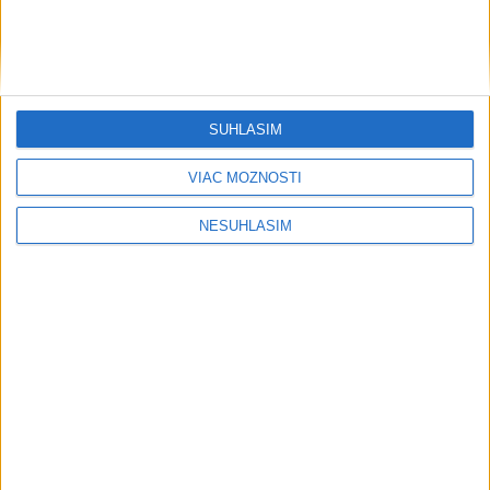
SÚHLASÍM
VIAC MOŽNOSTÍ
NESÚHLASÍM
....