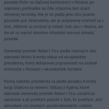
povedal Putin na tlačovej konferencii v Moskve po
vojenskej prehliadke ku Dňu víťazstva bez účasti
obrnenej techniky. Nie je to podľa jeho slov priame
pozvanie pre Zelenského, ale je pripravený stretnúť sa s
ním. „
Môžeme sa stretnúť aj niekde inde, ako v Moskve, ale
iba ak sa vopred dosiahne dlhodobá mierová dohoda,
“
povedal.
Slovenský premiér Robert Fico podľa vlastných slov
odovzdal šéfovi Kremľa odkaz od ukrajinského
prezidenta, ktorý deklaroval pripravenosť na osobné
stretnutie s Putinom v akomkoľvek formáte.
Postoj ruského prezidenta sa podľa poradcu Kremľa
Jurija Ušakova sa nemení. Odkazy z Kyjeva, ktoré
odovzdal slovenský premiér Robert Fico, označil za
zastarané a už predtým počuté s tým, že predtým „
boli
odovzdané cez mnohých sprostredkovateľov vrátane