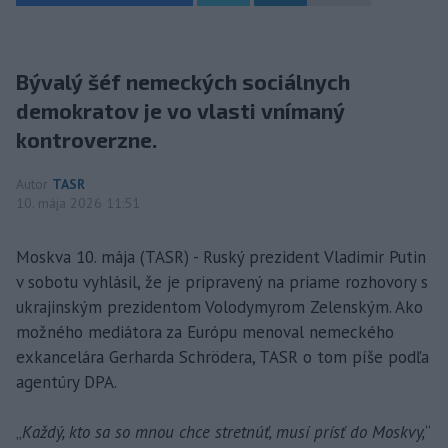
Bývalý šéf nemeckých sociálnych
demokratov je vo vlasti vnímaný
kontroverzne.
Autor
TASR
10. mája 2026 11:51
Moskva 10. mája (TASR) - Ruský prezident Vladimir Putin
v sobotu vyhlásil, že je pripravený na priame rozhovory s
ukrajinským prezidentom Volodymyrom Zelenským. Ako
možného mediátora za Európu menoval nemeckého
exkancelára Gerharda Schrödera, TASR o tom píše podľa
agentúry DPA.
„
Každý, kto sa so mnou chce stretnúť, musí prísť do Moskvy,
“