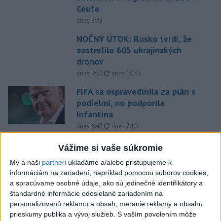
Ceute
dnes 8:48
NOČNÝ ÚTOK: Rusko tvrdí, že
zostrelilo 605 ukrajinských
dronov
aktualizované
dnes 9:37
,
dnes 10:35
FIFA sa ospravedlnila za plán s
podielmi, no podporila
Infantina
aktualizované
dnes 6:47
,
dnes 7:10
Prokop odchádza z MŠK Žilina
Vážime si vaše súkromie
na hosťovanie do Interu Turku
My a naši
partneri
ukladáme a/alebo pristupujeme k
dnes 10:13
informáciám na zariadení, napríklad pomocou súborov cookies,
a spracúvame osobné údaje, ako sú jedinečné identifikátory a
Práve teraz
štandardné informácie odosielané zariadením na
personalizovanú reklamu a obsah, meranie reklamy a obsahu,
-
Severná Kórea vo štvrtok odpálila najmenej jeden
11:29
prieskumy publika a vývoj služieb.
S vaším povolením môže
neidentifikovaný
projektil smerom k Japonskému moru, uviedla