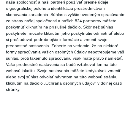
naša spoločnosť a naši partneri používať presné údaje
Taliansko 38:37
o geografickej polohe a identifikáciu prostredníctvom
aktualizované
včera 16:28
,
včera 19:55
skenovania zariadenia. Súhlas s vyššie uvedeným spracúvaním
zo strany našej spoločnosti a našich 824 partnerov môžete
Práve teraz
poskytnúť kliknutím na príslušné tlačidlo. Skôr než súhlas
poskytnete, môžete kliknutím jeho poskytnutie odmietnuť alebo
-
Pri pobreží Ománu hrozí ekologická katastrofa pre únik
21:58
si preštudovať podrobnejšie informácie a zmeniť svoje
čoraz
väčšieho množstva ropy z tankera, ktorý narazil na plytčinu v
prednostné nastavenia.
Zoberte na vedomie, že na niektoré
blízkosti prírodnej rezervácie.
formy spracúvania vašich osobných údajov nepotrebujeme váš
súhlas, proti takémuto spracovaniu však máte právo namietať.
Vaše prednostné nastavenia sa budú vzťahovať len na túto
Viac
Videá a prenosy TASR TV
webovú lokalitu. Svoje nastavenia môžete kedykoľvek zmeniť
alebo svoj súhlas odvolať návratom na túto webovú stránku
kliknutím na tlačidlo „Ochrana osobných údajov“ v dolnej časti
Deväť Slovákov zabojuje na ME v Paríži
stránky.
o čo najlepšie výsledky
Viac
Najčítanejšie
6h
24h
7d