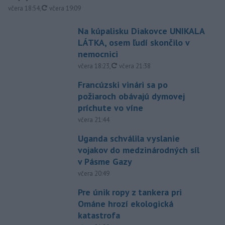
aktualizované
včera 18:54
,
včera 19:09
Na kúpalisku Diakovce UNIKALA
LÁTKA, osem ľudí skončilo v
nemocnici
aktualizované
včera 18:23
,
včera 21:38
Francúzski vinári sa po
požiaroch obávajú dymovej
príchute vo víne
včera 21:44
Uganda schválila vyslanie
vojakov do medzinárodných síl
v Pásme Gazy
včera 20:49
Pre únik ropy z tankera pri
Ománe hrozí ekologická
katastrofa