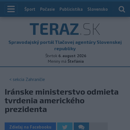
Index
Šport
Počasie
Publicistika
Slovensko
Zahranič
TERAZ
.SK
Spravodajský portál Tlačovej agentúry Slovenskej
republiky
Štvrtok
6. august 2026
Meniny má
Štefánia
< sekcia
Zahraničie
Iránske ministerstvo odmieta
tvrdenia amerického
prezidenta
Zdieľaj na Facebooku