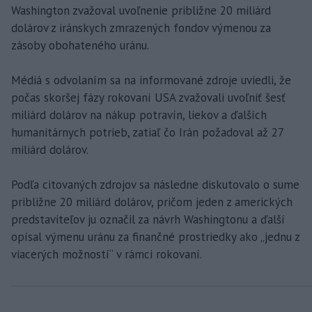
Washington zvažoval uvoľnenie približne 20 miliárd
dolárov z iránskych zmrazených fondov výmenou za
zásoby obohateného uránu.
Médiá s odvolaním sa na informované zdroje uviedli, že
počas skoršej fázy rokovaní USA zvažovali uvoľniť šesť
miliárd dolárov na nákup potravín, liekov a ďalších
humanitárnych potrieb, zatiaľ čo Irán požadoval až 27
miliárd dolárov.
Podľa citovaných zdrojov sa následne diskutovalo o sume
približne 20 miliárd dolárov, pričom jeden z amerických
predstaviteľov ju označil za návrh Washingtonu a ďalší
opísal výmenu uránu za finančné prostriedky ako „jednu z
viacerých možností“ v rámci rokovaní.