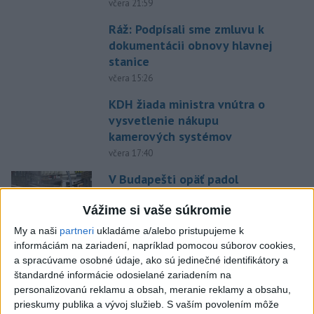
včera 21:59
Ráž: Podpísali sme zmluvu k
dokumentácii obnovy hlavnej
stanice
včera 15:26
KDH žiada ministra vnútra o
vysvetlenie nákupu
kamerových systémov
včera 17:40
V Budapešti opäť padol
teplotný rekord, tretí za päť
týždňov
Vážime si vaše súkromie
včera 19:15
My a naši
partneri
ukladáme a/alebo pristupujeme k
informáciám na zariadení, napríklad pomocou súborov cookies,
Twente deklasovalo DAC 6:0 v
a spracúvame osobné údaje, ako sú jedinečné identifikátory a
prvom zápase 3. predkola
štandardné informácie odosielané zariadením na
včera 22:03
personalizovanú reklamu a obsah, meranie reklamy a obsahu,
prieskumy publika a vývoj služieb.
S vaším povolením môže
Slovenskí hádzanári zdolali