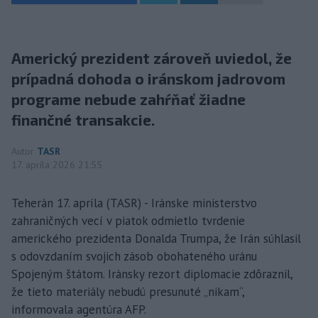
Americký prezident zároveň uviedol, že
prípadná dohoda o iránskom jadrovom
programe nebude zahŕňať žiadne
finančné transakcie.
Autor
TASR
17. apríla 2026 21:55
Teherán 17. apríla (TASR) - Iránske ministerstvo
zahraničných vecí v piatok odmietlo tvrdenie
amerického prezidenta Donalda Trumpa, že Irán súhlasil
s odovzdaním svojich zásob obohateného uránu
Spojeným štátom. Iránsky rezort diplomacie zdôraznil,
že tieto materiály nebudú presunuté „nikam“,
informovala agentúra AFP.