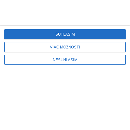
....
....
SÚHLASÍM
VIAC MOŽNOSTÍ
NESÚHLASÍM
....