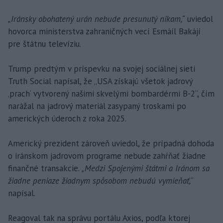
„Iránsky obohatený urán nebude presunutý nikam,“
uviedol
hovorca ministerstva zahraničných vecí Esmáíl Bakájí
pre štátnu televíziu.
Trump predtým v príspevku na svojej sociálnej sieti
Truth Social napísal, že „USA získajú všetok jadrový
‚prach‘ vytvorený našimi skvelými bombardérmi B-2“, čím
narážal na jadrový materiál zasypaný troskami po
amerických úderoch z roka 2025.
Americký prezident zároveň uviedol, že prípadná dohoda
o iránskom jadrovom programe nebude zahŕňať žiadne
finančné transakcie.
„Medzi Spojenými štátmi a Iránom sa
žiadne peniaze žiadnym spôsobom nebudú vymieňať,
“
napísal.
Reagoval tak na správu portálu Axios, podľa ktorej