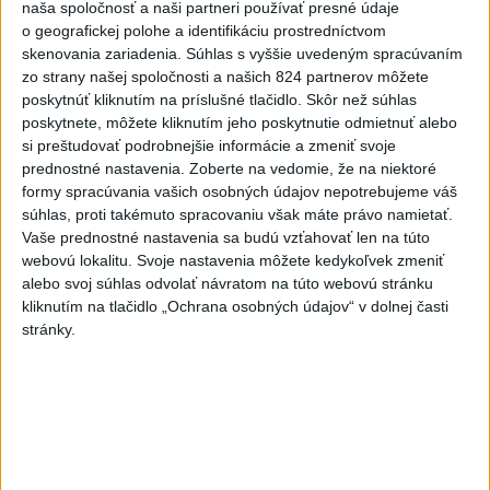
naša spoločnosť a naši partneri používať presné údaje
o geografickej polohe a identifikáciu prostredníctvom
DRÁMA V PARLAMENTE: Poslankyňa
1
skenovania zariadenia. Súhlas s vyššie uvedeným spracúvaním
hádzala do premiéra vajíčka
zo strany našej spoločnosti a našich 824 partnerov môžete
poskytnúť kliknutím na príslušné tlačidlo. Skôr než súhlas
2
poskytnete, môžete kliknutím jeho poskytnutie odmietnuť alebo
Festival Lovestream 2026 pokračuje, druhý deň zakončil
si preštudovať podrobnejšie informácie a zmeniť svoje
Robbie Williams
prednostné nastavenia.
Zoberte na vedomie, že na niektoré
3
formy spracúvania vašich osobných údajov nepotrebujeme váš
Skončili ďalšie desiatky menších pôšt, samosprávam sa
súhlas, proti takémuto spracovaniu však máte právo namietať.
to nepáči
Vaše prednostné nastavenia sa budú vzťahovať len na túto
4
webovú lokalitu. Svoje nastavenia môžete kedykoľvek zmeniť
Darina Pačutová pomáha pacientom vo Vranove nad
alebo svoj súhlas odvolať návratom na túto webovú stránku
Topľou slovom
kliknutím na tlačidlo „Ochrana osobných údajov“ v dolnej časti
5
stránky.
CYKLISTU NAPADOL MEDVEĎ:Z Valčianskej doliny ho
previezli do nemocnice
6
OTESTUJTE SA: Rozumiete slovenským nárečiam? Tieto
slová vás potrápia
7
Najmenej 21 mŕtvych po zrážke dvoch autobusov na juhu