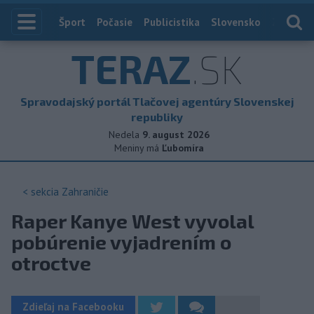
Index
Šport
Počasie
Publicistika
Slovensko
Zahranič
TERAZ
.SK
Spravodajský portál Tlačovej agentúry Slovenskej
republiky
Nedela
9. august 2026
Meniny má
Ľubomíra
< sekcia
Zahraničie
Raper Kanye West vyvolal
pobúrenie vyjadrením o
otroctve
Zdieľaj na Facebooku