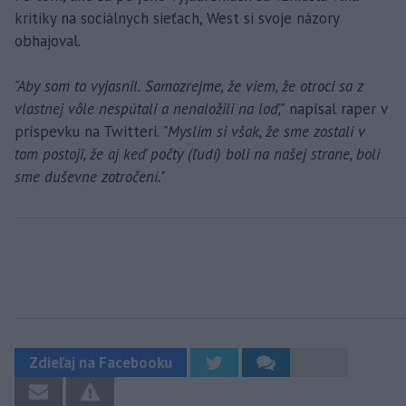
kritiky na sociálnych sieťach, West si svoje názory
obhajoval.
"Aby som to vyjasnil. Samozrejme, že viem, že otroci sa z
vlastnej vôle nespútali a nenaložili na loď,"
napísal raper v
príspevku na Twitteri.
"Myslím si však, že sme zostali v
tom postoji, že aj keď počty (ľudí) boli na našej strane, boli
sme duševne zotročení."
Zdieľaj na Facebooku