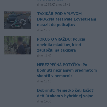
aktualizované
dnes 12:59
,
dnes 13:41
TAXIKÁR POD VPLYVOM
DROG:Na festivale Lovestream
narazil do policajtov
dnes 12:30
POKUS O VRAŽDU: Polícia
obvinila mladíkov, ktorí
zaútočili na taxikára
dnes 11:40
NEBEZPEČNÁ POTÝČKA: Po
bodnutí neznámym predmetom
skončil v nemocnici
dnes 12:10
Dobrindt: Nemecko čelí každý
deň útokom v hybridnej vojne
dnes 14:30