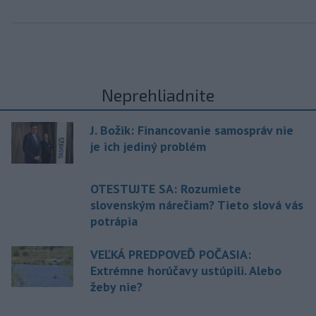
Neprehliadnite
J. Božik: Financovanie samospráv nie
je ich jediný problém
OTESTUJTE SA: Rozumiete
slovenským nárečiam? Tieto slová vás
potrápia
VEĽKÁ PREDPOVEĎ POČASIA:
Extrémne horúčavy ustúpili. Alebo
žeby nie?