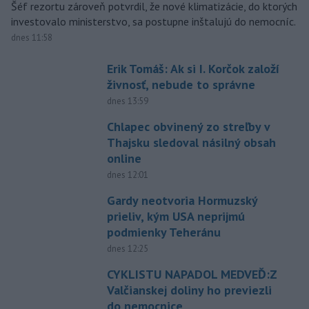
Šéf rezortu zároveň potvrdil, že nové klimatizácie, do ktorých
investovalo ministerstvo, sa postupne inštalujú do nemocníc.
dnes 11:58
Erik Tomáš: Ak si I. Korčok založí
živnosť, nebude to správne
dnes 13:59
Chlapec obvinený zo streľby v
Thajsku sledoval násilný obsah
online
dnes 12:01
Gardy neotvoria Hormuzský
prieliv, kým USA neprijmú
podmienky Teheránu
dnes 12:25
CYKLISTU NAPADOL MEDVEĎ:Z
Valčianskej doliny ho previezli
do nemocnice