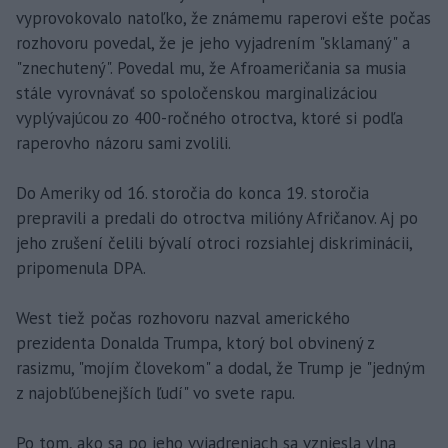
vyprovokovalo natoľko, že známemu raperovi ešte počas
rozhovoru povedal, že je jeho vyjadrením "sklamaný" a
"znechutený". Povedal mu, že Afroameričania sa musia
stále vyrovnávať so spoločenskou marginalizáciou
vyplývajúcou zo 400-ročného otroctva, ktoré si podľa
raperovho názoru sami zvolili.
Do Ameriky od 16. storočia do konca 19. storočia
prepravili a predali do otroctva milióny Afričanov. Aj po
jeho zrušení čelili bývalí otroci rozsiahlej diskriminácii,
pripomenula DPA.
West tiež počas rozhovoru nazval amerického
prezidenta Donalda Trumpa, ktorý bol obvinený z
rasizmu, "mojím človekom" a dodal, že Trump je "jedným
z najobľúbenejších ľudí" vo svete rapu.
Po tom, ako sa po jeho vyjadreniach sa vzniesla vlna