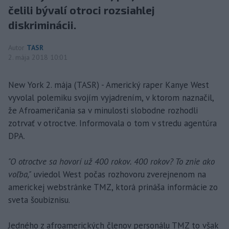
čelili bývalí otroci rozsiahlej
diskriminácii.
Autor
TASR
2. mája 2018 10:01
New York 2. mája (TASR) - Americký raper Kanye West
vyvolal polemiku svojím vyjadrením, v ktorom naznačil,
že Afroameričania sa v minulosti slobodne rozhodli
zotrvať v otroctve. Informovala o tom v stredu agentúra
DPA.
"O otroctve sa hovorí už 400 rokov. 400 rokov? To znie ako
voľba,"
uviedol West počas rozhovoru zverejnenom na
americkej webstránke TMZ, ktorá prináša informácie zo
sveta šoubiznisu.
Jedného z afroamerických členov personálu TMZ to však