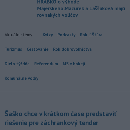
HRABKO o výhode
Majerského:Mazurek a Laššáková majú
rovnakých voličov
Aktuálne témy:
Kvízy
Podcasty
Rok Ľ.Štúra
Turizmus
Cestovanie
Rok dobrovoľníctva
Dielo týždňa
Referendum
MS v hokeji
Komunálne voľby
Šaško chce v krátkom čase predstaviť
riešenie pre záchrankový tender