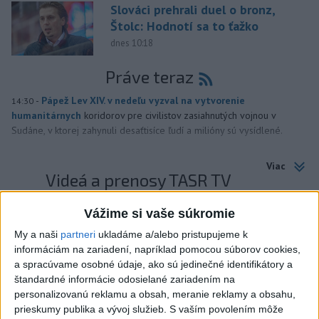
Slováci prehrali duel o bronz,
Štolc: Hodnotí sa to ťažko
dnes 10:18
Práve teraz
-
Pápež Lev XIV. v nedeľu vyzval na vytvorenie
14:30
humanitárnych
koridorov pre civilistov zasiahnutých vojnou v
Sudáne, v ktorej zahynuli desaťtisíce ľudí a milióny sú vysídlené.
Viac
Videá a prenosy TASR TV
Deväť Slovákov zabojuje na ME v Paríži
Vážime si vaše súkromie
o čo najlepšie výsledky
My a naši
partneri
ukladáme a/alebo pristupujeme k
informáciám na zariadení, napríklad pomocou súborov cookies,
a spracúvame osobné údaje, ako sú jedinečné identifikátory a
Viac
štandardné informácie odosielané zariadením na
Najčítanejšie
personalizovanú reklamu a obsah, meranie reklamy a obsahu,
prieskumy publika a vývoj služieb.
S vaším povolením môže
6h
24h
7d