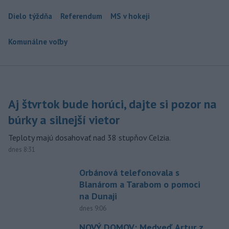
Dielo týždňa
Referendum
MS v hokeji
Komunálne voľby
Aj štvrtok bude horúci, dajte si pozor na
búrky a silnejší vietor
Teploty majú dosahovať nad 38 stupňov Celzia.
dnes 8:31
Orbánová telefonovala s
Blanárom a Tarabom o pomoci
na Dunaji
dnes 9:06
NOVÝ DOMOV: Medveď Artur z