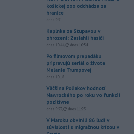
košickej zoo odchádza za
hranice
dnes 9:51
Kaplnka za Stupavou v
ohrození: Zasiahli hasiči
aktualizované
dnes 10:44
,
dnes 10:54
Po filmovom prepadáku
pripravujú seriál o živote
Melanie Trumpovej
dnes 10:18
Väčšina Poliakov hodnotí
Nawrockého po roku vo funkcii
pozitívne
aktualizované
dnes 9:53
,
dnes 11:23
V Maroku obvinili 86 ľudí v
súvislosti s migračnou krízou v
Ceute