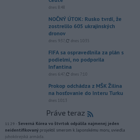
dnes 8:48
NOČNÝ ÚTOK: Rusko tvrdí, že
zostrelilo 605 ukrajinských
dronov
aktualizované
dnes 9:37
,
dnes 10:35
FIFA sa ospravedlnila za plán s
podielmi, no podporila
Infantina
aktualizované
dnes 6:47
,
dnes 7:10
Prokop odchádza z MŠK Žilina
na hosťovanie do Interu Turku
dnes 10:13
Práve teraz
-
Severná Kórea vo štvrtok odpálila najmenej jeden
11:29
neidentifikovaný
projektil smerom k Japonskému moru, uviedla
juhokórejská armáda.