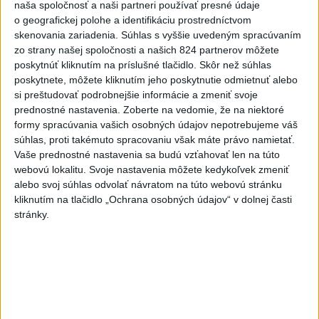
naša spoločnosť a naši partneri používať presné údaje
na I. Korčoka
o geografickej polohe a identifikáciu prostredníctvom
4
V Košiciach Nad jazerom začína výstavba
skenovania zariadenia. Súhlas s vyššie uvedeným spracúvaním
zo strany našej spoločnosti a našich 824 partnerov môžete
chodníka,otvorili aj pumptrack
poskytnúť kliknutím na príslušné tlačidlo. Skôr než súhlas
5
ZRÁŽKA VLAKU S AUTOM V LOZORNE: Rušňovodič jej
poskytnete, môžete kliknutím jeho poskytnutie odmietnuť alebo
si preštudovať podrobnejšie informácie a zmeniť svoje
už nedokázal zabrániť
prednostné nastavenia.
Zoberte na vedomie, že na niektoré
6
Kruhová križovatka v Poprade v smere z Hozelca bude
formy spracúvania vašich osobných údajov nepotrebujeme váš
súhlas, proti takémuto spracovaniu však máte právo namietať.
hotová budúci rok
Vaše prednostné nastavenia sa budú vzťahovať len na túto
7
UZAVRETÁ CESTA: Medzi Spišskou Novou Vsou a
webovú lokalitu. Svoje nastavenia môžete kedykoľvek zmeniť
alebo svoj súhlas odvolať návratom na túto webovú stránku
Levočou sa stala nehoda
kliknutím na tlačidlo „Ochrana osobných údajov“ v dolnej časti
stránky.
Najnovšie správy na Teraz.sk
Vyhlásenia
Priame prenosy z Národnej rady SR