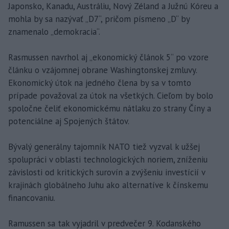
Japonsko, Kanadu, Austráliu, Nový Zéland a Južnú Kóreu a
mohla by sa nazývať „D7“, pričom písmeno „D“ by
znamenalo „demokracia“.
Rasmussen navrhol aj „ekonomický článok 5“ po vzore
článku o vzájomnej obrane Washingtonskej zmluvy.
Ekonomický útok na jedného člena by sa v tomto
prípade považoval za útok na všetkých. Cieľom by bolo
spoločne čeliť ekonomickému nátlaku zo strany Číny a
potenciálne aj Spojených štátov.
Bývalý generálny tajomník NATO tiež vyzval k užšej
spolupráci v oblasti technologických noriem, zníženiu
závislosti od kritických surovín a zvýšeniu investícií v
krajinách globálneho Juhu ako alternatíve k čínskemu
financovaniu.
Ramussen sa tak vyjadril v predvečer 9. Kodanského