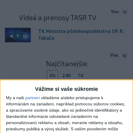
Viac
Videá a prenosy TASR TV
TK Ministra pôdohospodárstva SR R.
Takača
Viac
Najčítanejšie
6h
24h
7d
Český herec Vladimír Polívka odmietol
1
Vážime si vaše súkromie
zaujímavé filmové projekty
My a naši
partneri
ukladáme a/alebo pristupujeme k
informáciám na zariadení, napríklad pomocou súborov cookies,
2
Mesto Martin vypovedalo zmluvy na tri rozpracované
a spracúvame osobné údaje, ako sú jedinečné identifikátory a
štandardné informácie odosielané zariadením na
investičné akcie
personalizovanú reklamu a obsah, meranie reklamy a obsahu,
3
Predstavitelia Mladého Hlasu podali trestné oznámenie
prieskumy publika a vývoj služieb.
S vaším povolením môže