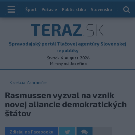
Index
Šport
Počasie
Publicistika
Slovensko
Zahranič
TERAZ
.SK
Spravodajský portál Tlačovej agentúry Slovenskej
republiky
Štvrtok
6. august 2026
Meniny má
Jozefína
< sekcia
Zahraničie
Rasmussen vyzval na vznik
novej aliancie demokratických
štátov
Zdieľaj na Facebooku