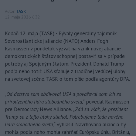
Autor
TASR
12. mája 2026 6:32
Kodaň 12. mája (TASR) - Bývalý generálny tajomník
Severoatlantickej aliancie (NATO) Anders Fogh
Rasmussen v pondelok vyzval na vznik novej aliancie
demokratických štátov schopnej postaviť sa v prípade
potreby aj Spojeným štátom. Prezident Donald Trump
podľa neho totiž USA sťahuje z tradičnej vedúcej úlohy
na svetovej scéne. TASR o tom píše podľa agentúry DPA.
„Od detstva som obdivoval USA a považoval som ich za
prirodzeného lídra slobodného sveta,“
povedal Rasmussen
pre Democracy News Alliance.
„Zdá sa však, že prezident
Trump sa z tejto úlohy stiahol. Potrebujeme teda nového
lídra slobodného sveta,“
vyhlásil. Navrhovaná aliancia by
mohla podľa neho mohla zahŕňať Európsku úniu, Britániu,