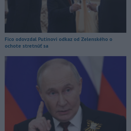
Fico odovzdal Putinovi odkaz od Zelenského o
ochote stretnúť sa