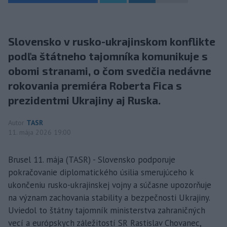
Slovensko v rusko-ukrajinskom konflikte
podľa štátneho tajomníka komunikuje s
obomi stranami, o čom svedčia nedávne
rokovania premiéra Roberta Fica s
prezidentmi Ukrajiny aj Ruska.
Autor
TASR
11. mája 2026 19:00
Brusel 11. mája (TASR) - Slovensko podporuje
pokračovanie diplomatického úsilia smerujúceho k
ukončeniu rusko-ukrajinskej vojny a súčasne upozorňuje
na význam zachovania stability a bezpečnosti Ukrajiny.
Uviedol to štátny tajomník ministerstva zahraničných
vecí a európskych záležitostí SR Rastislav Chovanec,