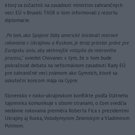
ktorý sa zúčastnil na zasadnutí ministrov zahraničných
vecí EÚ v Bruseli. TASR o tom informovali z rezortu
diplomacie.
„
Po tom, ako Spojené štáty americké iniciovali mierové
rokovania s Ukrajinou a Ruskom, je teraz priestor práve pre
Európsku úniu, aby aktívnejšie vstúpila do mierového
procesu
,“ uviedol Chovanec s tým, že o tom bude
pokračovať debata na neformálnom zasadnutí Rady EÚ
pre zahraničné veci známom ako Gymnich, ktoré sa
uskutoční koncom mája na Cypre.
Slovensko v rusko-ukrajinskom konflikte podľa štátneho
tajomníka komunikuje s obomi stranami, o čom svedčia
nedávne rokovania premiéra Roberta Fica s prezidentmi
Ukrajiny aj Ruska, Volodymyrom Zelenským a Vladimirom
Putinom.