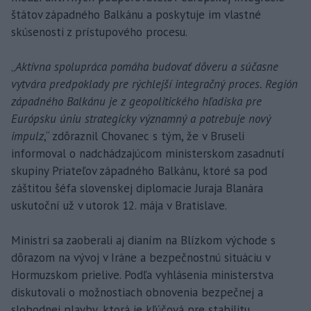
štátov západného Balkánu a poskytuje im vlastné
skúsenosti z prístupového procesu.
„
Aktívna spolupráca pomáha budovať dôveru a súčasne
vytvára predpoklady pre rýchlejší integračný proces. Región
západného Balkánu je z geopolitického hľadiska pre
Európsku úniu strategicky významný a potrebuje nový
impulz
,“ zdôraznil Chovanec s tým, že v Bruseli
informoval o nadchádzajúcom ministerskom zasadnutí
skupiny Priateľov západného Balkánu, ktoré sa pod
záštitou šéfa slovenskej diplomacie Juraja Blanára
uskutoční už v utorok 12. mája v Bratislave.
Ministri sa zaoberali aj dianím na Blízkom východe s
dôrazom na vývoj v Iráne a bezpečnostnú situáciu v
Hormuzskom prielive. Podľa vyhlásenia ministerstva
diskutovali o možnostiach obnovenia bezpečnej a
slobodnej plavby, ktorá je kľúčová pre stabilitu