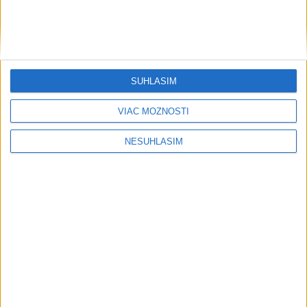
Rezort školstva odštartuje v Trnave diskusie o reforme
vzdelávania
POLICAJNÁ ZÁSAHOVÁ JEDNOTKA: V Trnave bude deň
otvorených dverí
SÚHLASÍM
Pri nočnom požiari bytu v Trnave sa tri osoby intoxikovali
splodinami
VIAC MOŽNOSTÍ
NESÚHLASÍM
Neprehliadnite
ŠTIBRAVÁ: Štvrté miesto v silnej
svetovej konkurencii je výborné
Slovensko trápi sucho: V prírode sa
prejavuje viacerými spôsobmi