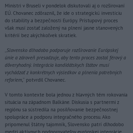
Ministri v Bruseli v pondelok diskutovali aj o rozširovaní
EÚ. Chovanec zdôraznil, že ide o strategickú investíciu
do stability a bezpečnosti Európy. Prístupový proces
však musí zostať založený na plnení jasne stanovených
kritérií bez akýchkoľvek skratiek.
„
Slovensko dlhodobo podporuje rozširovanie Európskej
únie a zároveň presadzuje, aby tento proces zostal férový a
dôveryhodný. Integrácia kandidátskych štátov musí
vychádzať z konkrétnych výsledkov a plnenia potrebných
reforiem
,“ potvrdil Chovanec.
V tomto kontexte bola jednou z hlavných tém rokovania
situácia na západnom Balkáne. Diskusia s partnermi z
regiónu sa sústredila na posilňovanie bezpečnostnej
spolupráce a podporu integračného procesu. Ako
pripomenul štátny tajomník, Slovensko patrí dlhodobo
medzi aktívnych podporovateľov európskej integrácie