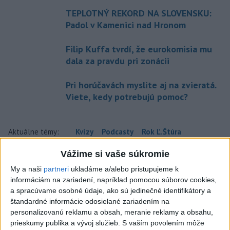
TEPLOTNÝ REKORD NA SLOVENSKU:
Padol v Kamenici nad Hronom
Filip Kuffa tvrdí, že eurokomisia mu
dala za pravdu pri zonácii
Pri horúčavách myslite aj na zvieratá.
Viete, kedy potrebujú pomoc?
Aktuálne témy:
Kvízy
Podcasty
Rok Ľ.Štúra
Vážime si vaše súkromie
Turizmus
Cestovanie
Rok dobrovoľníctva
My a naši
partneri
ukladáme a/alebo pristupujeme k
informáciám na zariadení, napríklad pomocou súborov cookies,
Dielo týždňa
Referendum
MS v hokeji
a spracúvame osobné údaje, ako sú jedinečné identifikátory a
štandardné informácie odosielané zariadením na
Komunálne voľby
personalizovanú reklamu a obsah, meranie reklamy a obsahu,
prieskumy publika a vývoj služieb.
S vaším povolením môže