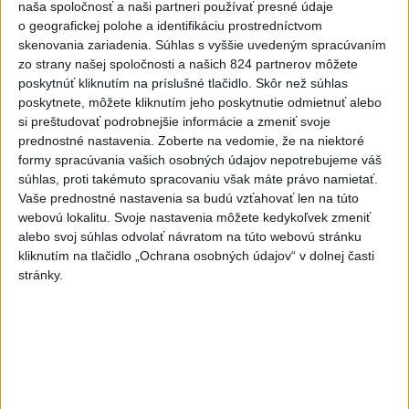
naša spoločnosť a naši partneri používať presné údaje
o geografickej polohe a identifikáciu prostredníctvom
skenovania zariadenia. Súhlas s vyššie uvedeným spracúvaním
zo strany našej spoločnosti a našich 824 partnerov môžete
Aj štvrtok bude horúci, dajte si pozor na
poskytnúť kliknutím na príslušné tlačidlo. Skôr než súhlas
búrky a silnejší vietor
poskytnete, môžete kliknutím jeho poskytnutie odmietnuť alebo
si preštudovať podrobnejšie informácie a zmeniť svoje
Teploty majú dosahovať nad 38 stupňov Celzia.
prednostné nastavenia.
Zoberte na vedomie, že na niektoré
dnes 8:31
formy spracúvania vašich osobných údajov nepotrebujeme váš
súhlas, proti takémuto spracovaniu však máte právo namietať.
SNS vyzýva T. Tarabu, aby
Vaše prednostné nastavenia sa budú vzťahovať len na túto
navrhol zrušenie uznesení k
webovú lokalitu. Svoje nastavenia môžete kedykoľvek zmeniť
zonáciám
alebo svoj súhlas odvolať návratom na túto webovú stránku
kliknutím na tlačidlo „Ochrana osobných údajov“ v dolnej časti
dnes 11:16
stránky.
NOVÝ DOMOV: Medveď Artur z
košickej zoo odchádza za
hranice
dnes 9:51
Kaplnka za Stupavou v