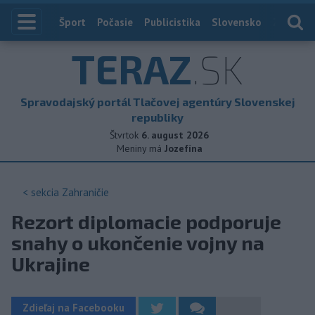
Index
Šport
Počasie
Publicistika
Slovensko
Zahranič
TERAZ
.SK
Spravodajský portál Tlačovej agentúry Slovenskej
republiky
Štvrtok
6. august 2026
Meniny má
Jozefína
< sekcia
Zahraničie
Rezort diplomacie podporuje
snahy o ukončenie vojny na
Ukrajine
Zdieľaj na Facebooku